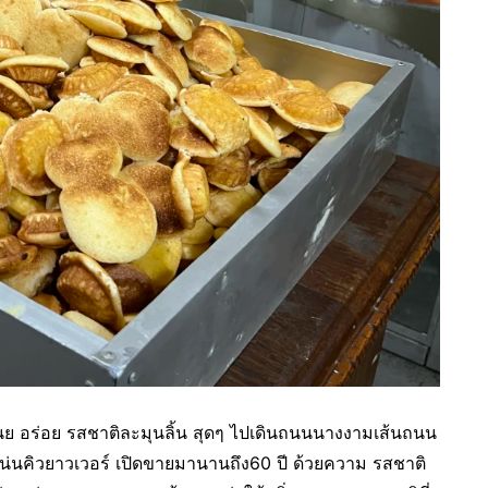
่มเนย อร่อย รสชาติละมุนลิ้น สุดๆ ไปเดินถนนนางงามเส้นถนน
คิวแน่นคิวยาวเวอร์ เปิดขายมานานถึง60 ปี ด้วยความ รสชาติ