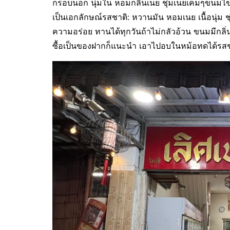
กรอบนอก นุ่มใน หอมกลิ่นเนย ชุ่มเนยเค็มๆขนมไข
เป็นเอกลักษณ์รสชาติ: หวานมัน หอมเนย เนื้อนุ่ม 
ความอร่อย ทานได้ทุกวันถ้าไม่กลัวอ้วน ขนมมีกลิ่นถ
ซื้อเป็นของฝากก็แนะนำ เอาไปอบในหม้อทดได้รสชา