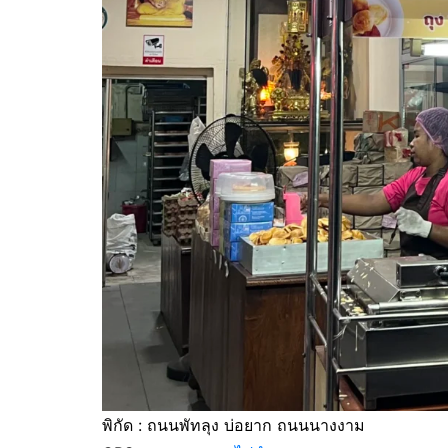
พิกัด : ถนนพัทลุง บ่อยาก ถนนนางงาม