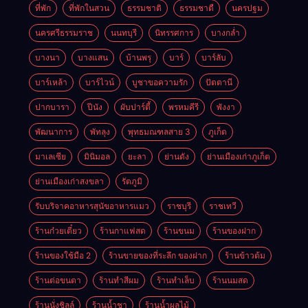
ที่พัก
ที่พักในสวน
ธรรมชาติ
ธรรมชาตื
นครปฐม
นครศรีธรรมราช
นนทบุรี
นิทรรศการ
บางกล่ำ
บางนา
บางแสน
บ้านพรุ
บาร์
บาร์ลับ
บาร์เหล้า
บาร์ไวน์
บูชาขอความรัก
ปัตตานี
ปากบารา
ปีนัง
ผับปาร์ตี้
พรหมคีรี
พังงา
พัฒนาการ
พัทลุง
พุทธมณฑลสาย 3
ภูเก็ต
มาเลเซีย
มินิมอล
ยะลา
ย่านดัง
ย่านเมืองเก่าภูเก็ต
ย่านเมืองเก่าสงขลา
รัตภูมิ
รับบริจาคอาหารสุนัขอาหารแมว
ราชบุรี
ราชเทวี
ร้านก๋วยเตี๋ยว
ร้านกาแฟสด
ร้านขนม
ร้านของฝาก
ร้านของใช้มือ 2
ร้านขายของที่ระลึก ของฝาก
ร้านข้าวต้ม
ร้านต่อขนตา
ร้านทำสีผม
ร้านทำเล็บ
ร้านนมสด
ร้านนั่งชิลล์
ร้านน้ำชา
ร้านน้ำผลไม้