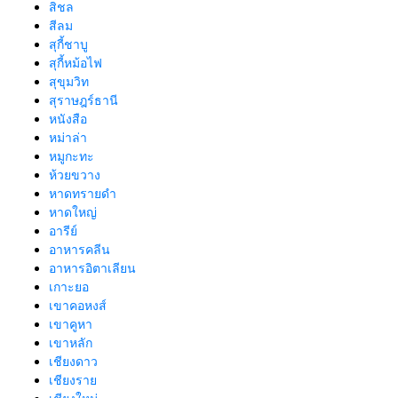
สิชล
สีลม
สุกี้ชาบู
สุกี้หม้อไฟ
สุขุมวิท
สุราษฎร์ธานี
หนังสือ
หม่าล่า
หมูกะทะ
ห้วยขวาง
หาดทรายดำ
หาดใหญ่
อารีย์
อาหารคลีน
อาหารอิตาเลียน
เกาะยอ
เขาคอหงส์
เขาคูหา
เขาหลัก
เชียงดาว
เชียงราย