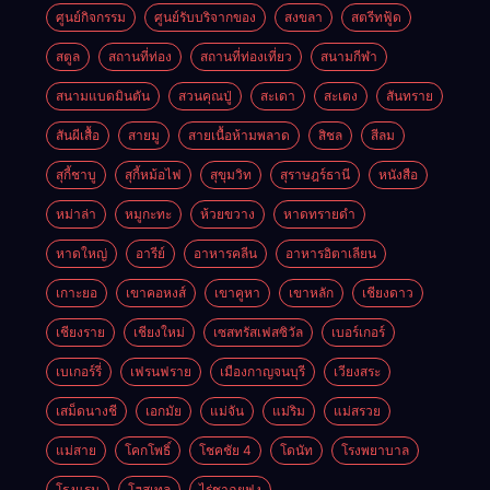
ศูนย์กิจกรรม
ศูนย์รับบริจากของ
สงขลา
สตรีทฟู้ด
สตูล
สถานที่ท่อง
สถานที่ท่องเที่ยว
สนามกีฬา
สนามแบดมินตัน
สวนคุณปู่
สะเดา
สะเตง
สันทราย
สันผีเสื้อ
สายมู
สายเนื้อห้ามพลาด
สิชล
สีลม
สุกี้ชาบู
สุกี้หม้อไฟ
สุขุมวิท
สุราษฎร์ธานี
หนังสือ
หม่าล่า
หมูกะทะ
ห้วยขวาง
หาดทรายดำ
หาดใหญ่
อารีย์
อาหารคลีน
อาหารอิตาเลียน
เกาะยอ
เขาคอหงส์
เขาคูหา
เขาหลัก
เชียงดาว
เชียงราย
เชียงใหม่
เซสทรัสเฟสซิวัล
เบอร์เกอร์
เบเกอร์รี่
เฟรนฟราย
เมืองกาญจนบุรี
เวียงสระ
เสม็ดนางชี
เอกมัย
แม่จัน
แม่ริม
แม่สรวย
แม่สาย
โคกโพธิ์
โชคชัย 4
โดนัท
โรงพยาบาล
โรงแรม
โฮสเทล
ไร่ชาฉุยฟง