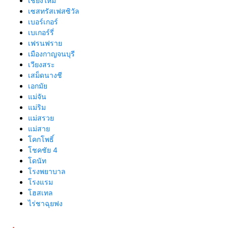
เชียงใหม่
เซสทรัสเฟสซิวัล
เบอร์เกอร์
เบเกอร์รี่
เฟรนฟราย
เมืองกาญจนบุรี
เวียงสระ
เสม็ดนางชี
เอกมัย
แม่จัน
แม่ริม
แม่สรวย
แม่สาย
โคกโพธิ์
โชคชัย 4
โดนัท
โรงพยาบาล
โรงแรม
โฮสเทล
ไร่ชาฉุยฟง