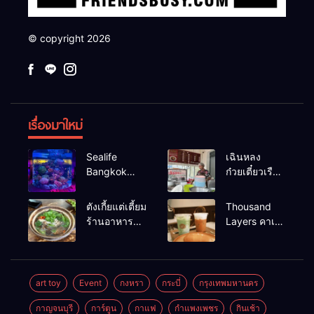
© copyright 2026
เรื่องมาใหม่
Sealife
เฉินหลง
Bangkok
ก๋วยเตี๋ยวเรือ
สวนน้ำ ซีไลฟ์
เนื้อเน้น ร้าน
แบงค์คอก
อร่อยร้านดัง
ตังเกี้ยแต่เตี้ยม
Thousand
หาดใหญ่
ร้านอาหาร
Layers คาเฟ่
เช้าอร่อย
ในเมือง
นครศรีธรรมราช
นครศรีธรรมราช
art toy
Event
กงหรา
กระบี่
กรุงเทพมหานคร
กาญจนบุรี
การ์ตูน
กาแฟ
กำแพงเพชร
กินเช้า