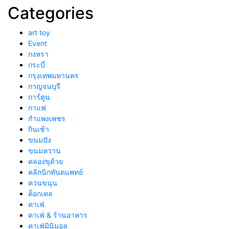
Categories
art toy
Event
กงหรา
กระบี่
กรุงเทพมหานคร
กาญจนบุรี
การ์ตูน
กาแฟ
กำแพงเพชร
กินเช้า
ขนมปัง
ขนมหวาน
คลองขุด้วย
คลิกนิกทันตแพทย์
ควนขนุน
ค็อกเทล
คาเฟ่
คาเฟ่ & ร้านอาหาร
คาเฟ่มินิมอล