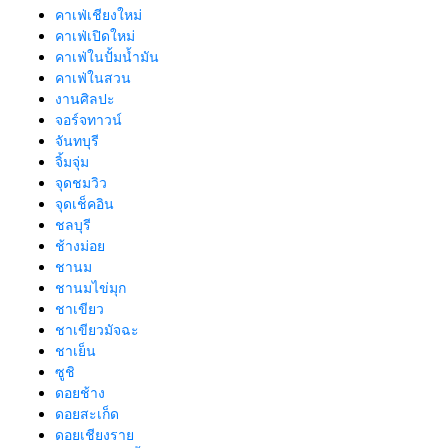
คาเฟ่เชียงใหม่
คาเฟ่เปิดใหม่
คาเฟ่ในปั้มน้ำมัน
คาเฟ่ในสวน
งานศิลปะ
จอร์จทาวน์
จันทบุรี
จิ้มจุ่ม
จุดชมวิว
จุดเช็คอิน
ชลบุรี
ช้างม่อย
ชานม
ชานมไข่มุก
ชาเขียว
ชาเขียวมัจฉะ
ชาเย็น
ซูชิ
ดอยช้าง
ดอยสะเก็ด
ดอยเชียงราย