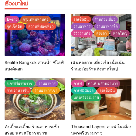
เรื่องมาใหม่
Event
กรุงเทพมหานคร
จุดเช็คอิน
ร้านก๋วยเตี๋ยว
จุดเช็คอิน
สถานที่ท่องเที่ยว
ร้านอาหาร
ร้านอาหารใต้
รีวิวร้านดัง
สงขลา
หาดใหญ่
Sealife Bangkok สวนน้ำ ซีไลฟ์
เฉินหลงก๋วยเตี๋ยวเรือ เนื้อเน้น
แบงค์คอก
ร้านอร่อยร้านดังหาดใหญ่
นครศรีธรรมราช
ร้านอาหาร
คาเฟ่
คาเฟ่ & ร้านอาหาร
ร้านอาหารจีน
ร้านอาหารเช้า
คาเฟ่มินิมอล
จุดเช็คอิน
นครศรีธรรมราช
ตังเกี้ยแต่เตี้ยม ร้านอาหารเช้า
Thousand Layers คาเฟ่ ในเมือง
อร่อย นครศรีธรรมราช
นครศรีธรรมราช