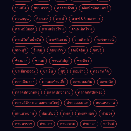
ขนมปัง
ขนมหวาน
คลองขุด้วย
คลิกนิกทันตแพทย์
ควนขนุน
ค็อกเทล
คาเฟ่
คาเฟ่ & ร้านอาหาร
คาเฟ่มินิมอล
คาเฟ่เชียงใหม่
คาเฟ่เปิดใหม่
คาเฟ่ในปั้มน้ำมัน
คาเฟ่ในสวน
งานศิลปะ
จอร์จทาวน์
จันทบุรี
จิ้มจุ่ม
จุดชมวิว
จุดเช็คอิน
ชลบุรี
ช้างม่อย
ชานม
ชานมไข่มุก
ชาเขียว
ชาเขียวมัจฉะ
ชาเย็น
ซูชิ
ดอยช้าง
ดอยสะเก็ด
ดอยเชียงราย
ด่านมะข้ามเตี้ย
ตลาดของกิน
ตลาดนัด
ตลาดนัดบ้านพรุ
ตลาดนัดป่ายาง
ตลาดนัดปิ่นทอง
ตลาดโต้รุ่ง ตลาดสดหาดใหญ่
ตำบลคลองแห
ถนนทรงวาด
ถนนนางงาม
ท่องเที่ยว
ทะเล
ทะเลหมอก
ท่าม่วง
ท่ามหาราช
ท่ามะกา
ท่ามะขาม
ท่าศาลา
ท่าใหม่