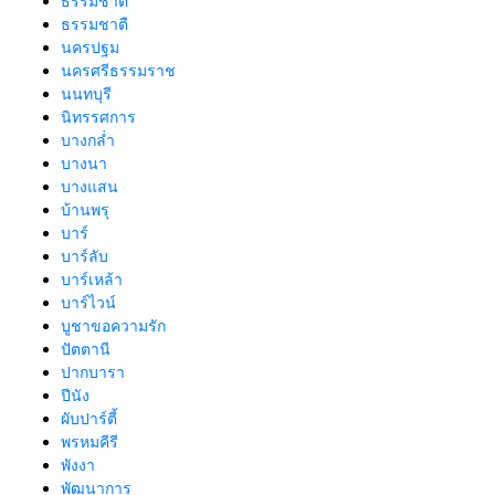
ธรรมชาติ
ธรรมชาตื
นครปฐม
นครศรีธรรมราช
นนทบุรี
นิทรรศการ
บางกล่ำ
บางนา
บางแสน
บ้านพรุ
บาร์
บาร์ลับ
บาร์เหล้า
บาร์ไวน์
บูชาขอความรัก
ปัตตานี
ปากบารา
ปีนัง
ผับปาร์ตี้
พรหมคีรี
พังงา
พัฒนาการ