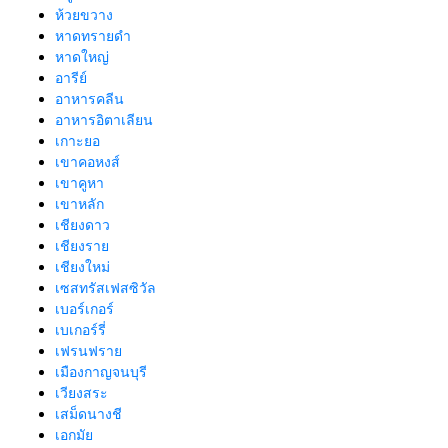
ห้วยขวาง
หาดทรายดำ
หาดใหญ่
อารีย์
อาหารคลีน
อาหารอิตาเลียน
เกาะยอ
เขาคอหงส์
เขาคูหา
เขาหลัก
เชียงดาว
เชียงราย
เชียงใหม่
เซสทรัสเฟสซิวัล
เบอร์เกอร์
เบเกอร์รี่
เฟรนฟราย
เมืองกาญจนบุรี
เวียงสระ
เสม็ดนางชี
เอกมัย