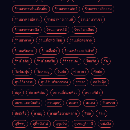
ร้านอาหารพื้นเมืองถิ่น
ร้านอาหารสัตว์
ร้านอาหารอิสลาม
ร้านอาหารอีสาน
ร้านอาหารเกาหลี
ร้านอาหารเช้า
ร้านอาหารเหนือ
ร้านอาหารใต้
ร้านอิตาเลียน
ร้านฮาลาล
ร้านเนื้อพรีเมียม
ร้านเพื่อสุขภาพ
ร้านเสริมสวย
ร้านเสื้อผ้า
ร้านเหล้าแฮงค์เอ้าท์
ร้านไอติม
ร้านไอศกรีม
รีวิวร้านดัง
รีสอร์ท
วัด
วัดร่องขุ่น
วัดสายมู
วันพ่อ
ศาลายา
ศิลปะ
ศูนย์กิจกรรม
ศูนย์รับบริจากของ
สงขลา
สตรีทฟู้ด
สตูล
สถานที่ท่อง
สถานที่ท่องเที่ยว
สนามกีฬา
สนามแบดมินตัน
สวนคุณปู่
สะเดา
สะเตง
สันทราย
สันผีเสื้อ
สายมู
สายเนื้อห้ามพลาด
สิชล
สีลม
สุกี้ชาบู
สุกี้หม้อไฟ
สุขุมวิท
สุราษฎร์ธานี
หนังสือ