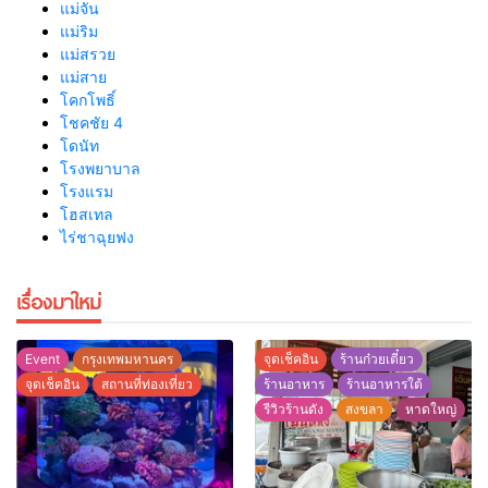
แม่จัน
แม่ริม
แม่สรวย
แม่สาย
โคกโพธิ์
โชคชัย 4
โดนัท
โรงพยาบาล
โรงแรม
โฮสเทล
ไร่ชาฉุยฟง
เรื่องมาใหม่
Event
กรุงเทพมหานคร
จุดเช็คอิน
ร้านก๋วยเตี๋ยว
จุดเช็คอิน
สถานที่ท่องเที่ยว
ร้านอาหาร
ร้านอาหารใต้
รีวิวร้านดัง
สงขลา
หาดใหญ่