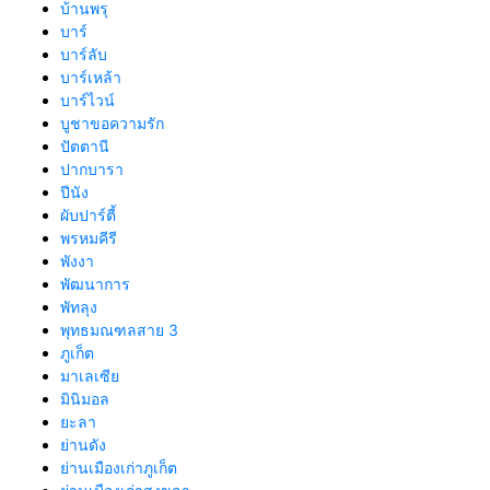
บ้านพรุ
บาร์
บาร์ลับ
บาร์เหล้า
บาร์ไวน์
บูชาขอความรัก
ปัตตานี
ปากบารา
ปีนัง
ผับปาร์ตี้
พรหมคีรี
พังงา
พัฒนาการ
พัทลุง
พุทธมณฑลสาย 3
ภูเก็ต
มาเลเซีย
มินิมอล
ยะลา
ย่านดัง
ย่านเมืองเก่าภูเก็ต