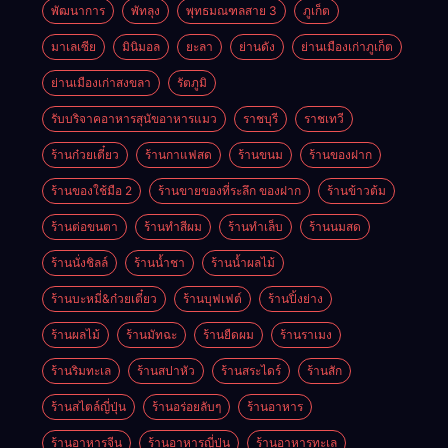
พัฒนาการ
พัทลุง
พุทธมณฑลสาย 3
ภูเก็ต
มาเลเซีย
มินิมอล
ยะลา
ย่านดัง
ย่านเมืองเก่าภูเก็ต
ย่านเมืองเก่าสงขลา
รัตภูมิ
รับบริจาคอาหารสุนัขอาหารแมว
ราชบุรี
ราชเทวี
ร้านก๋วยเตี๋ยว
ร้านกาแฟสด
ร้านขนม
ร้านของฝาก
ร้านของใช้มือ 2
ร้านขายของที่ระลึก ของฝาก
ร้านข้าวต้ม
ร้านต่อขนตา
ร้านทำสีผม
ร้านทำเล็บ
ร้านนมสด
ร้านนั่งชิลล์
ร้านน้ำชา
ร้านน้ำผลไม้
ร้านบะหมี่&ก๋วยเตี๋ยว
ร้านบุฟเฟต์
ร้านปิ้งย่าง
ร้านผลไม้
ร้านมัทฉะ
ร้านยืดผม
ร้านราเมง
ร้านริมทะเล
ร้านสปาหัว
ร้านสระไดร์
ร้านสัก
ร้านสไตล์ญี่ปุ่น
ร้านอร่อยลับๆ
ร้านอาหาร
ร้านอาหารจีน
ร้านอาหารญี่ปุ่น
ร้านอาหารทะเล