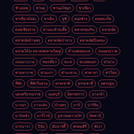
ช้างม่อย
ชานม
ชานมไข่มุก
ชาเขียว
ชาเขียวมัจฉะ
ชาเย็น
ซูชิ
ดอยช้าง
ดอยสะเก็ด
ดอยเชียงราย
ด่านมะข้ามเตี้ย
ตลาดของกิน
ตลาดนัด
ตลาดนัดบ้านพรุ
ตลาดนัดป่ายาง
ตลาดนัดปิ่นทอง
ตลาดโต้รุ่ง ตลาดสดหาดใหญ่
ตำบลคลองแห
ถนนทรงวาด
ถนนนางงาม
ท่องเที่ยว
ทะเล
ทะเลหมอก
ท่าม่วง
ท่ามหาราช
ท่ามะกา
ท่ามะขาม
ท่าศาลา
ท่าใหม่
ที่พัก
ที่พักในสวน
ธรรมชาติ
ธรรมชาตื
นครปฐม
นครศรีธรรมราช
นนทบุรี
นิทรรศการ
บางกล่ำ
บางนา
บางแสน
บ้านพรุ
บาร์
บาร์ลับ
บาร์เหล้า
บาร์ไวน์
บูชาขอความรัก
ปัตตานี
ปากบารา
ปีนัง
ผับปาร์ตี้
พรหมคีรี
พังงา