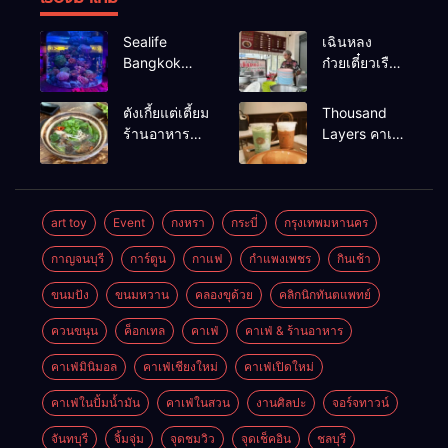
Sealife
เฉินหลง
Bangkok
ก๋วยเตี๋ยวเรือ
สวนน้ำ ซีไลฟ์
เนื้อเน้น ร้าน
แบงค์คอก
อร่อยร้านดัง
ตังเกี้ยแต่เตี้ยม
Thousand
หาดใหญ่
ร้านอาหาร
Layers คาเฟ่
เช้าอร่อย
ในเมือง
นครศรีธรรมราช
นครศรีธรรมราช
art toy
Event
กงหรา
กระบี่
กรุงเทพมหานคร
กาญจนบุรี
การ์ตูน
กาแฟ
กำแพงเพชร
กินเช้า
ขนมปัง
ขนมหวาน
คลองขุด้วย
คลิกนิกทันตแพทย์
ควนขนุน
ค็อกเทล
คาเฟ่
คาเฟ่ & ร้านอาหาร
คาเฟ่มินิมอล
คาเฟ่เชียงใหม่
คาเฟ่เปิดใหม่
คาเฟ่ในปั้มน้ำมัน
คาเฟ่ในสวน
งานศิลปะ
จอร์จทาวน์
จันทบุรี
จิ้มจุ่ม
จุดชมวิว
จุดเช็คอิน
ชลบุรี