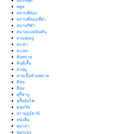
สตรีทฟู้ด
สตูล
สถานที่ท่อง
สถานที่ท่องเที่ยว
สนามกีฬา
สนามแบดมินตัน
สวนคุณปู่
สะเดา
สะเตง
สันทราย
สันผีเสื้อ
สายมู
สายเนื้อห้ามพลาด
สิชล
สีลม
สุกี้ชาบู
สุกี้หม้อไฟ
สุขุมวิท
สุราษฎร์ธานี
หนังสือ
หม่าล่า
หมูกะทะ