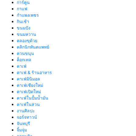
การ์ตูน
กาแฟ
กำแพงเพชร
กินเช้า
ขนมปัง
ขนมหวาน
คลองขุด้วย
คลิกนิกทันตแพทย์
ควนขนุน
ค็อกเทล
คาเฟ่
คาเฟ่ & ร้านอาหาร
คาเฟ่มินิมอล
คาเฟ่เชียงใหม่
คาเฟ่เปิดใหม่
คาเฟ่ในปั้มน้ำมัน
คาเฟ่ในสวน
งานศิลปะ
จอร์จทาวน์
จันทบุรี
จิ้มจุ่ม