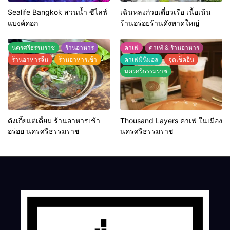
Sealife Bangkok สวนน้ำ ซีไลฟ์
เฉินหลงก๋วยเตี๋ยวเรือ เนื้อเน้น
แบงค์คอก
ร้านอร่อยร้านดังหาดใหญ่
นครศรีธรรมราช
ร้านอาหาร
คาเฟ่
คาเฟ่ & ร้านอาหาร
ร้านอาหารจีน
ร้านอาหารเช้า
คาเฟ่มินิมอล
จุดเช็คอิน
นครศรีธรรมราช
ตังเกี้ยแต่เตี้ยม ร้านอาหารเช้า
Thousand Layers คาเฟ่ ในเมือง
อร่อย นครศรีธรรมราช
นครศรีธรรมราช