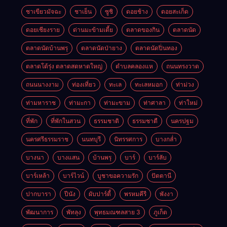
ชาเขียวมัจฉะ
ชาเย็น
ซูชิ
ดอยช้าง
ดอยสะเก็ด
ดอยเชียงราย
ด่านมะข้ามเตี้ย
ตลาดของกิน
ตลาดนัด
ตลาดนัดบ้านพรุ
ตลาดนัดป่ายาง
ตลาดนัดปิ่นทอง
ตลาดโต้รุ่ง ตลาดสดหาดใหญ่
ตำบลคลองแห
ถนนทรงวาด
ถนนนางงาม
ท่องเที่ยว
ทะเล
ทะเลหมอก
ท่าม่วง
ท่ามหาราช
ท่ามะกา
ท่ามะขาม
ท่าศาลา
ท่าใหม่
ที่พัก
ที่พักในสวน
ธรรมชาติ
ธรรมชาตื
นครปฐม
นครศรีธรรมราช
นนทบุรี
นิทรรศการ
บางกล่ำ
บางนา
บางแสน
บ้านพรุ
บาร์
บาร์ลับ
บาร์เหล้า
บาร์ไวน์
บูชาขอความรัก
ปัตตานี
ปากบารา
ปีนัง
ผับปาร์ตี้
พรหมคีรี
พังงา
พัฒนาการ
พัทลุง
พุทธมณฑลสาย 3
ภูเก็ต