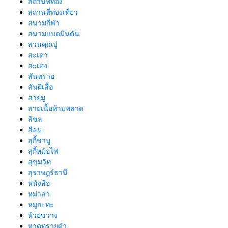
สถานที่ท่อง
สถานที่ท่องเที่ยว
สนามกีฬา
สนามแบดมินตัน
สวนคุณปู่
สะเดา
สะเตง
สันทราย
สันผีเสื้อ
สายมู
สายเนื้อห้ามพลาด
สิชล
สีลม
สุกี้ชาบู
สุกี้หม้อไฟ
สุขุมวิท
สุราษฎร์ธานี
หนังสือ
หม่าล่า
หมูกะทะ
ห้วยขวาง
หาดทรายดำ