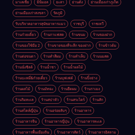
มาเลเซีย
มินิมอล
ยะลา
ย่านดัง
ย่านเมืองเก่าภูเก็ต
ย่านเมืองเก่าสงขลา
รัตภูมิ
รับบริจาคอาหารสุนัขอาหารแมว
ราชบุรี
ราชเทวี
ร้านก๋วยเตี๋ยว
ร้านกาแฟสด
ร้านขนม
ร้านของฝาก
ร้านของใช้มือ 2
ร้านขายของที่ระลึก ของฝาก
ร้านข้าวต้ม
ร้านต่อขนตา
ร้านทำสีผม
ร้านทำเล็บ
ร้านนมสด
ร้านนั่งชิลล์
ร้านน้ำชา
ร้านน้ำผลไม้
ร้านบะหมี่&ก๋วยเตี๋ยว
ร้านบุฟเฟต์
ร้านปิ้งย่าง
ร้านผลไม้
ร้านมัทฉะ
ร้านยืดผม
ร้านราเมง
ร้านริมทะเล
ร้านสปาหัว
ร้านสระไดร์
ร้านสัก
ร้านสไตล์ญี่ปุ่น
ร้านอร่อยลับๆ
ร้านอาหาร
ร้านอาหารจีน
ร้านอาหารญี่ปุ่น
ร้านอาหารทะเล
ร้านอาหารพื้นเมืองถิ่น
ร้านอาหารสัตว์
ร้านอาหารอิสลาม