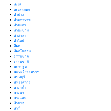
ทะเล
ทะเลหมอก
ท่าม่วง
ท่ามหาราช
ท่ามะกา
ท่ามะขาม
ท่าศาลา
ท่าใหม่
ที่พัก
ที่พักในสวน
ธรรมชาติ
ธรรมชาตื
นครปฐม
นครศรีธรรมราช
นนทบุรี
นิทรรศการ
บางกล่ำ
บางนา
บางแสน
บ้านพรุ
บาร์