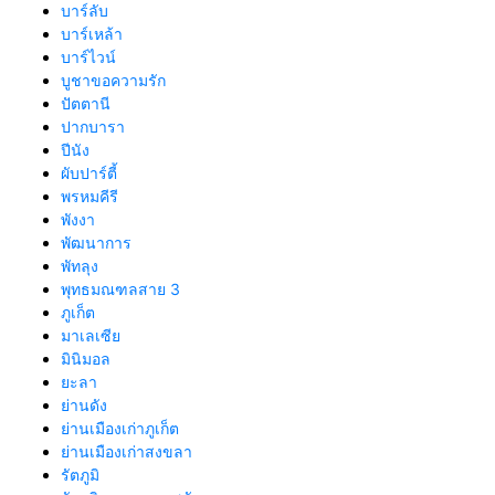
บาร์ลับ
บาร์เหล้า
บาร์ไวน์
บูชาขอความรัก
ปัตตานี
ปากบารา
ปีนัง
ผับปาร์ตี้
พรหมคีรี
พังงา
พัฒนาการ
พัทลุง
พุทธมณฑลสาย 3
ภูเก็ต
มาเลเซีย
มินิมอล
ยะลา
ย่านดัง
ย่านเมืองเก่าภูเก็ต
ย่านเมืองเก่าสงขลา
รัตภูมิ