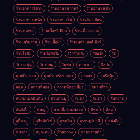
ร้านอาหารอีสาน
ร้านอาหารเกาหลี
ร้านอาหารเช้า
ร้านอาหารเหนือ
ร้านอาหารใต้
ร้านอิตาเลียน
ร้านฮาลาล
ร้านเนื้อพรีเมียม
ร้านเพื่อสุขภาพ
ร้านเสริมสวย
ร้านเสื้อผ้า
ร้านเหล้าแฮงค์เอ้าท์
ร้านไอติม
ร้านไอศกรีม
รีวิวร้านดัง
รีสอร์ท
วัด
วัดร่องขุ่น
วัดสายมู
วันพ่อ
ศาลายา
ศิลปะ
ศูนย์กิจกรรม
ศูนย์รับบริจากของ
สงขลา
สตรีทฟู้ด
สตูล
สถานที่ท่อง
สถานที่ท่องเที่ยว
สนามกีฬา
สนามแบดมินตัน
สวนคุณปู่
สะเดา
สะเตง
สันทราย
สันผีเสื้อ
สายมู
สายเนื้อห้ามพลาด
สิชล
สีลม
สุกี้ชาบู
สุกี้หม้อไฟ
สุขุมวิท
สุราษฎร์ธานี
หนังสือ
หม่าล่า
หมูกะทะ
ห้วยขวาง
หาดทรายดำ