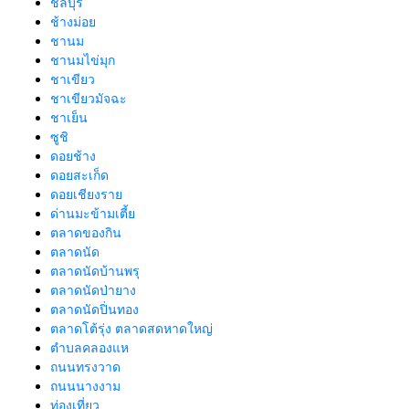
ชลบุรี
ช้างม่อย
ชานม
ชานมไข่มุก
ชาเขียว
ชาเขียวมัจฉะ
ชาเย็น
ซูชิ
ดอยช้าง
ดอยสะเก็ด
ดอยเชียงราย
ด่านมะข้ามเตี้ย
ตลาดของกิน
ตลาดนัด
ตลาดนัดบ้านพรุ
ตลาดนัดป่ายาง
ตลาดนัดปิ่นทอง
ตลาดโต้รุ่ง ตลาดสดหาดใหญ่
ตำบลคลองแห
ถนนทรงวาด
ถนนนางงาม
ท่องเที่ยว