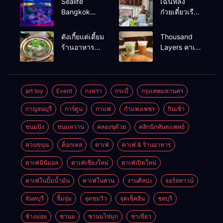
Sealife
เฉินหลง
Bangkok
ก๋วยเตี๋ยวเรือ
สวนน้ำ ซีไลฟ์
เนื้อเน้น ร้าน
แบงค์คอก
อร่อยร้านดัง
ตังเกี้ยแต่เตี้ยม
Thousand
หาดใหญ่
ร้านอาหาร
Layers คาเฟ่
เช้าอร่อย
ในเมือง
นครศรีธรรมราช
นครศรีธรรมราช
art toy
Event
กงหรา
กระบี่
กรุงเทพมหานคร
กาญจนบุรี
การ์ตูน
กาแฟ
กำแพงเพชร
กินเช้า
ขนมปัง
ขนมหวาน
คลองขุด้วย
คลิกนิกทันตแพทย์
ควนขนุน
ค็อกเทล
คาเฟ่
คาเฟ่ & ร้านอาหาร
คาเฟ่มินิมอล
คาเฟ่เชียงใหม่
คาเฟ่เปิดใหม่
คาเฟ่ในปั้มน้ำมัน
คาเฟ่ในสวน
งานศิลปะ
จอร์จทาวน์
จันทบุรี
จิ้มจุ่ม
จุดชมวิว
จุดเช็คอิน
ชลบุรี
ช้างม่อย
ชานม
ชานมไข่มุก
ชาเขียว