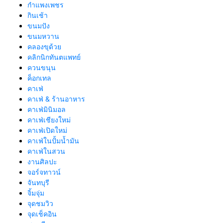
กำแพงเพชร
กินเช้า
ขนมปัง
ขนมหวาน
คลองขุด้วย
คลิกนิกทันตแพทย์
ควนขนุน
ค็อกเทล
คาเฟ่
คาเฟ่ & ร้านอาหาร
คาเฟ่มินิมอล
คาเฟ่เชียงใหม่
คาเฟ่เปิดใหม่
คาเฟ่ในปั้มน้ำมัน
คาเฟ่ในสวน
งานศิลปะ
จอร์จทาวน์
จันทบุรี
จิ้มจุ่ม
จุดชมวิว
จุดเช็คอิน