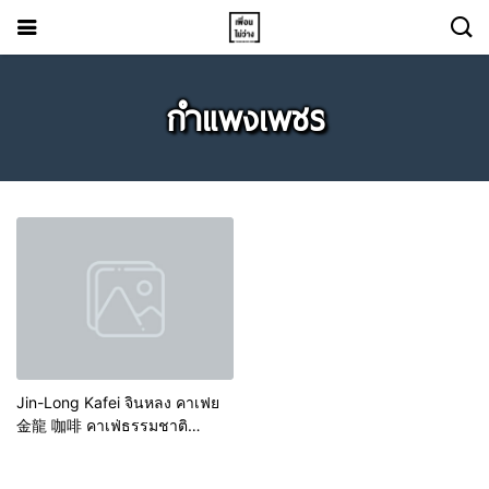
กำแพงเพชร
Jin-Long Kafei จินหลง คาเฟย
金龍 咖啡 คาเฟ่ธรรมชาติ
กาญจนบุรี