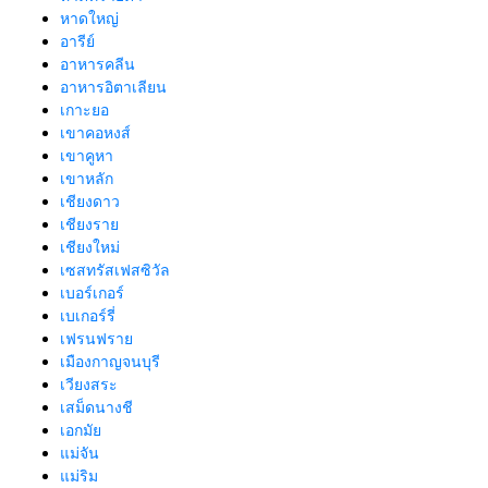
หาดใหญ่
อารีย์
อาหารคลีน
อาหารอิตาเลียน
เกาะยอ
เขาคอหงส์
เขาคูหา
เขาหลัก
เชียงดาว
เชียงราย
เชียงใหม่
เซสทรัสเฟสซิวัล
เบอร์เกอร์
เบเกอร์รี่
เฟรนฟราย
เมืองกาญจนบุรี
เวียงสระ
เสม็ดนางชี
เอกมัย
แม่จัน
แม่ริม