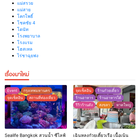
แม่สรวย
แม่สาย
โคกโพธิ์
โชคชัย 4
โดนัท
โรงพยาบาล
โรงแรม
โฮสเทล
ไร่ชาฉุยฟง
เรื่องมาใหม่
Event
กรุงเทพมหานคร
จุดเช็คอิน
ร้านก๋วยเตี๋ยว
จุดเช็คอิน
สถานที่ท่องเที่ยว
ร้านอาหาร
ร้านอาหารใต้
รีวิวร้านดัง
สงขลา
หาดใหญ่
Sealife Bangkok สวนน้ำ ซีไลฟ์
เฉินหลงก๋วยเตี๋ยวเรือ เนื้อเน้น