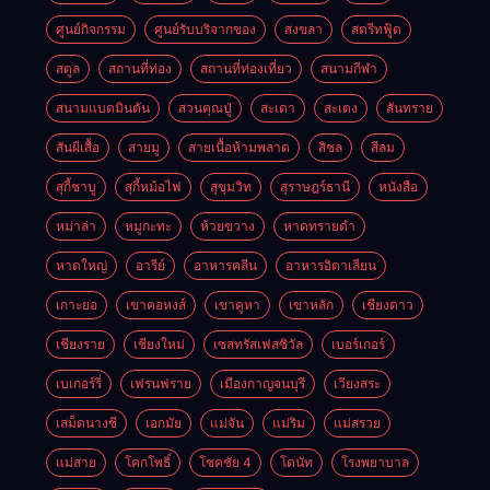
ศูนย์กิจกรรม
ศูนย์รับบริจากของ
สงขลา
สตรีทฟู้ด
สตูล
สถานที่ท่อง
สถานที่ท่องเที่ยว
สนามกีฬา
สนามแบดมินตัน
สวนคุณปู่
สะเดา
สะเตง
สันทราย
สันผีเสื้อ
สายมู
สายเนื้อห้ามพลาด
สิชล
สีลม
สุกี้ชาบู
สุกี้หม้อไฟ
สุขุมวิท
สุราษฎร์ธานี
หนังสือ
หม่าล่า
หมูกะทะ
ห้วยขวาง
หาดทรายดำ
หาดใหญ่
อารีย์
อาหารคลีน
อาหารอิตาเลียน
เกาะยอ
เขาคอหงส์
เขาคูหา
เขาหลัก
เชียงดาว
เชียงราย
เชียงใหม่
เซสทรัสเฟสซิวัล
เบอร์เกอร์
เบเกอร์รี่
เฟรนฟราย
เมืองกาญจนบุรี
เวียงสระ
เสม็ดนางชี
เอกมัย
แม่จัน
แม่ริม
แม่สรวย
แม่สาย
โคกโพธิ์
โชคชัย 4
โดนัท
โรงพยาบาล