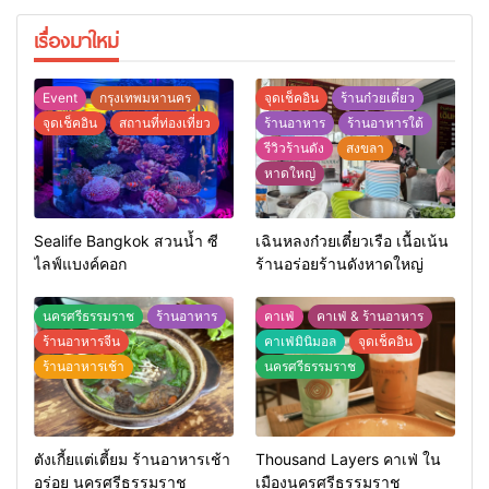
เรื่องมาใหม่
Event
กรุงเทพมหานคร
จุดเช็คอิน
ร้านก๋วยเตี๋ยว
จุดเช็คอิน
สถานที่ท่องเที่ยว
ร้านอาหาร
ร้านอาหารใต้
รีวิวร้านดัง
สงขลา
หาดใหญ่
Sealife Bangkok สวนน้ำ ซี
เฉินหลงก๋วยเตี๋ยวเรือ เนื้อเน้น
ไลฟ์แบงค์คอก
ร้านอร่อยร้านดังหาดใหญ่
นครศรีธรรมราช
ร้านอาหาร
คาเฟ่
คาเฟ่ & ร้านอาหาร
ร้านอาหารจีน
คาเฟ่มินิมอล
จุดเช็คอิน
ร้านอาหารเช้า
นครศรีธรรมราช
ตังเกี้ยแต่เตี้ยม ร้านอาหารเช้า
Thousand Layers คาเฟ่ ใน
อร่อย นครศรีธรรมราช
เมืองนครศรีธรรมราช