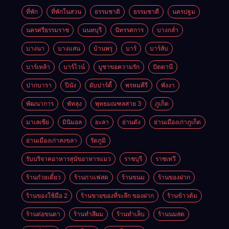
ที่พัก
ที่พักในสวน
ธรรมชาติ
ธรรมชาตื
นครปฐม
นครศรีธรรมราช
นนทบุรี
นิทรรศการ
บางกล่ำ
บางนา
บางแสน
บ้านพรุ
บาร์
บาร์ลับ
บาร์เหล้า
บาร์ไวน์
บูชาขอความรัก
ปัตตานี
ปากบารา
ปีนัง
ผับปาร์ตี้
พรหมคีรี
พังงา
พัฒนาการ
พัทลุง
พุทธมณฑลสาย 3
ภูเก็ต
มาเลเซีย
มินิมอล
ยะลา
ย่านดัง
ย่านเมืองเก่าภูเก็ต
ย่านเมืองเก่าสงขลา
รัตภูมิ
รับบริจาคอาหารสุนัขอาหารแมว
ราชบุรี
ราชเทวี
ร้านก๋วยเตี๋ยว
ร้านกาแฟสด
ร้านขนม
ร้านของฝาก
ร้านของใช้มือ 2
ร้านขายของที่ระลึก ของฝาก
ร้านข้าวต้ม
ร้านต่อขนตา
ร้านทำสีผม
ร้านทำเล็บ
ร้านนมสด