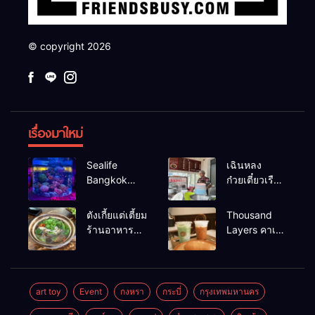
© copyright 2026
เรื่องมาใหม่
Sealife
เฉินหลง
Bangkok
ก๋วยเตี๋ยวเรือ
สวนน้ำ ซีไลฟ์
เนื้อเน้น ร้าน
แบงค์คอก
อร่อยร้านดัง
ตังเกี้ยแต่เตี้ยม
Thousand
หาดใหญ่
ร้านอาหาร
Layers คาเฟ่
เช้าอร่อย
ในเมือง
นครศรีธรรมราช
นครศรีธรรมราช
art toy
Event
กงหรา
กระบี่
กรุงเทพมหานคร