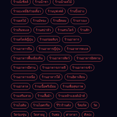
ร้านนั่งชิลล์
ร้านน้ำชา
ร้านน้ำผลไม้
ร้านบะหมี่&ก๋วยเตี๋ยว
ร้านบุฟเฟต์
ร้านปิ้งย่าง
ร้านผลไม้
ร้านมัทฉะ
ร้านยืดผม
ร้านราเมง
ร้านริมทะเล
ร้านสปาหัว
ร้านสระไดร์
ร้านสัก
ร้านสไตล์ญี่ปุ่น
ร้านอร่อยลับๆ
ร้านอาหาร
ร้านอาหารจีน
ร้านอาหารญี่ปุ่น
ร้านอาหารทะเล
ร้านอาหารพื้นเมืองถิ่น
ร้านอาหารสัตว์
ร้านอาหารอิสลาม
ร้านอาหารอีสาน
ร้านอาหารเกาหลี
ร้านอาหารเช้า
ร้านอาหารเหนือ
ร้านอาหารใต้
ร้านอิตาเลียน
ร้านฮาลาล
ร้านเนื้อพรีเมียม
ร้านเพื่อสุขภาพ
ร้านเสริมสวย
ร้านเสื้อผ้า
ร้านเหล้าแฮงค์เอ้าท์
ร้านไอติม
ร้านไอศกรีม
รีวิวร้านดัง
รีสอร์ท
วัด
วัดร่องขุ่น
วัดสายมู
วันพ่อ
ศาลายา
ศิลปะ