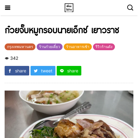
ก๋วยจั๊บหมูกรอบนายเอ็กซ์ เยาวราช
กรุงเทพมหานคร
ร้านก๋วยเตี๋ยว
ร้านอาหารเช้า
รีวิวร้านดัง
342
share
tweet
share