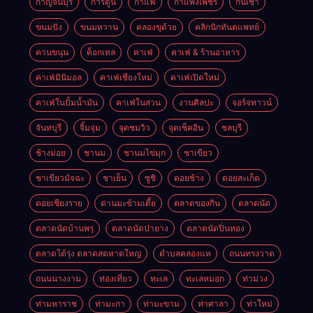
กาญจนบุรี
การ์ตูน
กาแฟ
กำแพงเพชร
กินเช้า
ขนมปัง
ขนมหวาน
คลองขุด้วย
คลิกนิกทันตแพทย์
ควนขนุน
ค็อกเทล
คาเฟ่
คาเฟ่ & ร้านอาหาร
คาเฟ่มินิมอล
คาเฟ่เชียงใหม่
คาเฟ่เปิดใหม่
คาเฟ่ในปั้มน้ำมัน
คาเฟ่ในสวน
งานศิลปะ
จอร์จทาวน์
จันทบุรี
จิ้มจุ่ม
จุดชมวิว
จุดเช็คอิน
ชลบุรี
ช้างม่อย
ชานม
ชานมไข่มุก
ชาเขียว
ชาเขียวมัจฉะ
ชาเย็น
ซูชิ
ดอยช้าง
ดอยสะเก็ด
ดอยเชียงราย
ด่านมะข้ามเตี้ย
ตลาดของกิน
ตลาดนัด
ตลาดนัดบ้านพรุ
ตลาดนัดป่ายาง
ตลาดนัดปิ่นทอง
ตลาดโต้รุ่ง ตลาดสดหาดใหญ่
ตำบลคลองแห
ถนนทรงวาด
ถนนนางงาม
ท่องเที่ยว
ทะเล
ทะเลหมอก
ท่าม่วง
ท่ามหาราช
ท่ามะกา
ท่ามะขาม
ท่าศาลา
ท่าใหม่