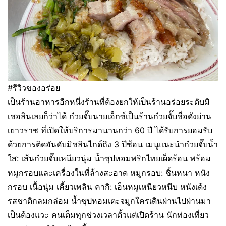
#รีวิวของอร่อย
เป็นร้านอาหารอีกหนึ่งร้านที่ต้องยกให้เป็นร้านอร่อยระดับมิ
เชอลินเลยก็ว่าได้ ก๋วยจั๊บนายเอ็กซ์เป็นร้านก๋วยจั๊บชื่อดังย่าน
เยาวราช ที่เปิดให้บริการมานานกว่า 60 ปี ได้รับการยอมรับ
ด้วยการติดอันดับมิชลินไกด์ถึง 3 ปีซ้อน เมนูแนะนำก๋วยจั๊บน้ำ
ใส: เส้นก๋วยจั๊บเหนียวนุ่ม น้ำซุปหอมพริกไทยเผ็ดร้อน พร้อม
หมูกรอบและเครื่องในที่ล้างสะอาด หมูกรอบ: ชิ้นหนา หนัง
กรอบ เนื้อนุ่ม เคี้ยวเพลิน คากิ: เอ็นหมูเหนียวหนึบ หนังเด้ง
รสชาติกลมกล่อม น้ำซุปหอมเตะจมูกใครเดินผ่านไปผ่านมา
เป็นต้องแวะ คนเต็มทุกช่วงเวลาตั้วแต่เปิดร้าน นักท่องเที่ยว