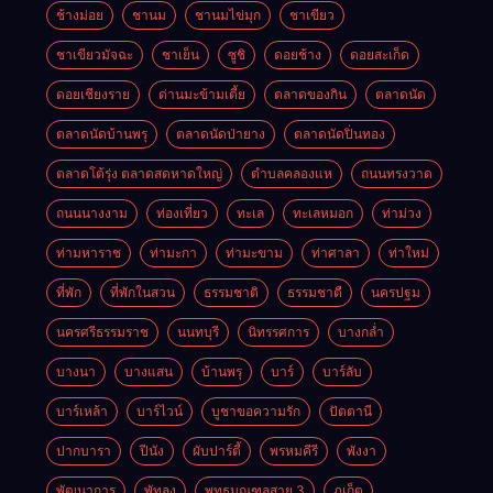
ช้างม่อย
ชานม
ชานมไข่มุก
ชาเขียว
ชาเขียวมัจฉะ
ชาเย็น
ซูชิ
ดอยช้าง
ดอยสะเก็ด
ดอยเชียงราย
ด่านมะข้ามเตี้ย
ตลาดของกิน
ตลาดนัด
ตลาดนัดบ้านพรุ
ตลาดนัดป่ายาง
ตลาดนัดปิ่นทอง
ตลาดโต้รุ่ง ตลาดสดหาดใหญ่
ตำบลคลองแห
ถนนทรงวาด
ถนนนางงาม
ท่องเที่ยว
ทะเล
ทะเลหมอก
ท่าม่วง
ท่ามหาราช
ท่ามะกา
ท่ามะขาม
ท่าศาลา
ท่าใหม่
ที่พัก
ที่พักในสวน
ธรรมชาติ
ธรรมชาตื
นครปฐม
นครศรีธรรมราช
นนทบุรี
นิทรรศการ
บางกล่ำ
บางนา
บางแสน
บ้านพรุ
บาร์
บาร์ลับ
บาร์เหล้า
บาร์ไวน์
บูชาขอความรัก
ปัตตานี
ปากบารา
ปีนัง
ผับปาร์ตี้
พรหมคีรี
พังงา
พัฒนาการ
พัทลุง
พุทธมณฑลสาย 3
ภูเก็ต