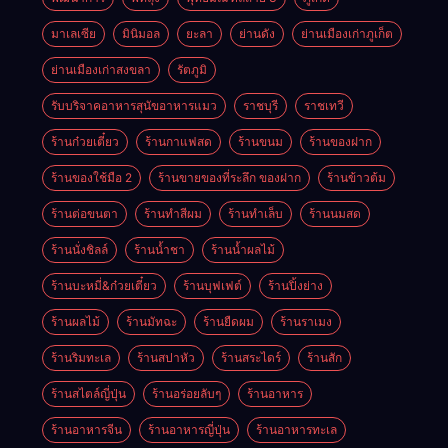
มาเลเซีย
มินิมอล
ยะลา
ย่านดัง
ย่านเมืองเก่าภูเก็ต
ย่านเมืองเก่าสงขลา
รัตภูมิ
รับบริจาคอาหารสุนัขอาหารแมว
ราชบุรี
ราชเทวี
ร้านก๋วยเตี๋ยว
ร้านกาแฟสด
ร้านขนม
ร้านของฝาก
ร้านของใช้มือ 2
ร้านขายของที่ระลึก ของฝาก
ร้านข้าวต้ม
ร้านต่อขนตา
ร้านทำสีผม
ร้านทำเล็บ
ร้านนมสด
ร้านนั่งชิลล์
ร้านน้ำชา
ร้านน้ำผลไม้
ร้านบะหมี่&ก๋วยเตี๋ยว
ร้านบุฟเฟต์
ร้านปิ้งย่าง
ร้านผลไม้
ร้านมัทฉะ
ร้านยืดผม
ร้านราเมง
ร้านริมทะเล
ร้านสปาหัว
ร้านสระไดร์
ร้านสัก
ร้านสไตล์ญี่ปุ่น
ร้านอร่อยลับๆ
ร้านอาหาร
ร้านอาหารจีน
ร้านอาหารญี่ปุ่น
ร้านอาหารทะเล