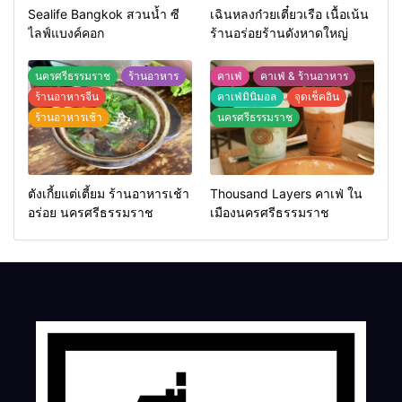
Sealife Bangkok สวนน้ำ ซี
เฉินหลงก๋วยเตี๋ยวเรือ เนื้อเน้น
ไลฟ์แบงค์คอก
ร้านอร่อยร้านดังหาดใหญ่
นครศรีธรรมราช
ร้านอาหาร
คาเฟ่
คาเฟ่ & ร้านอาหาร
ร้านอาหารจีน
คาเฟ่มินิมอล
จุดเช็คอิน
ร้านอาหารเช้า
นครศรีธรรมราช
ตังเกี้ยแต่เตี้ยม ร้านอาหารเช้า
Thousand Layers คาเฟ่ ใน
อร่อย นครศรีธรรมราช
เมืองนครศรีธรรมราช