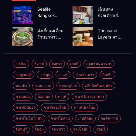
Sealife
เฉินหลง
Bangkok
ก๋วยเตี๋ยวเรือ
สวนน้ำ ซีไลฟ์
เนื้อเน้น ร้าน
แบงค์คอก
อร่อยร้านดัง
ตังเกี้ยแต่เตี้ยม
Thousand
หาดใหญ่
ร้านอาหาร
Layers คาเฟ่
เช้าอร่อย
ในเมือง
นครศรีธรรมราช
นครศรีธรรมราช
art toy
Event
กงหรา
กระบี่
กรุงเทพมหานคร
กาญจนบุรี
การ์ตูน
กาแฟ
กำแพงเพชร
กินเช้า
ขนมปัง
ขนมหวาน
คลองขุด้วย
คลิกนิกทันตแพทย์
ควนขนุน
ค็อกเทล
คาเฟ่
คาเฟ่ & ร้านอาหาร
คาเฟ่มินิมอล
คาเฟ่เชียงใหม่
คาเฟ่เปิดใหม่
คาเฟ่ในปั้มน้ำมัน
คาเฟ่ในสวน
งานศิลปะ
จอร์จทาวน์
จันทบุรี
จิ้มจุ่ม
จุดชมวิว
จุดเช็คอิน
ชลบุรี