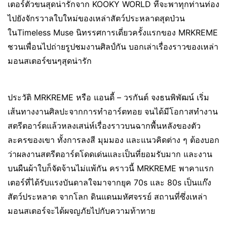
เตอร์ตัวขนสุดน่ารักจาก KOOKY WORLD ที่จะพาทุกท่านท่อง
ไปยังจักรวาลใบใหม่ของเหล่าสัตว์ประหลาดสุดป่วน
ในTimeless Muse นิทรรศการเดี่ยวครั้งแรกของ MRKREME
ชวนเพื่อนไปถ่ายรูปชมงานศิลป์กัน บอกเล่าเรื่องราวของเหล่า
มอนสเตอร์ขนๆสุดน่ารัก
ประวัติ MRKREME หรือ แอนดี้ – วรกันต์ จงธนพิพัฒน์ เริ่ม
เส้นทางงานศิลปะจากการทำอาร์ตทอย จนได้มีโอกาสทำงาน
สตรีตอาร์ตแล้วหลงเสน่ห์เรื่องราวบนฉากพื้นหลังของตัว
ละครของเขา ทั้งการลงสี มุมมอง และแนวคิดต่าง ๆ ต้องบอก
ว่าผลงานสตรีตอาร์ตโดดเด่นและเป็นที่ยอมรับมาก และงาน
บนผืนผ้าใบก็จัดจ้านไม่แพ้กัน คราวนี้ MRKREME พาคาแรก
เตอร์ที่ได้รับแรงบันดาลใจมาจากยุค 70s และ 80s เป็นแก๊ง
สัตว์ประหลาด จากโลก ดินแดนมหัศจรรย์ สถานที่ซึ่งเหล่า
มอนสเตอร์จะได้ผจญภัยไปกับความท้าทาย