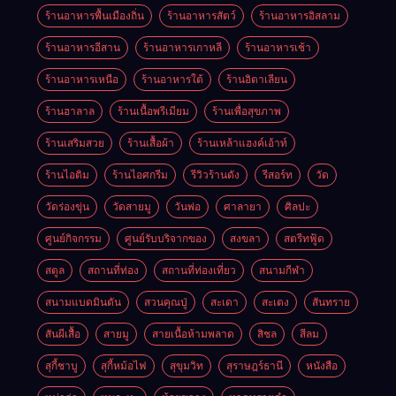
ร้านอาหารพื้นเมืองถิ่น
ร้านอาหารสัตว์
ร้านอาหารอิสลาม
ร้านอาหารอีสาน
ร้านอาหารเกาหลี
ร้านอาหารเช้า
ร้านอาหารเหนือ
ร้านอาหารใต้
ร้านอิตาเลียน
ร้านฮาลาล
ร้านเนื้อพรีเมียม
ร้านเพื่อสุขภาพ
ร้านเสริมสวย
ร้านเสื้อผ้า
ร้านเหล้าแฮงค์เอ้าท์
ร้านไอติม
ร้านไอศกรีม
รีวิวร้านดัง
รีสอร์ท
วัด
วัดร่องขุ่น
วัดสายมู
วันพ่อ
ศาลายา
ศิลปะ
ศูนย์กิจกรรม
ศูนย์รับบริจากของ
สงขลา
สตรีทฟู้ด
สตูล
สถานที่ท่อง
สถานที่ท่องเที่ยว
สนามกีฬา
สนามแบดมินตัน
สวนคุณปู่
สะเดา
สะเตง
สันทราย
สันผีเสื้อ
สายมู
สายเนื้อห้ามพลาด
สิชล
สีลม
สุกี้ชาบู
สุกี้หม้อไฟ
สุขุมวิท
สุราษฎร์ธานี
หนังสือ