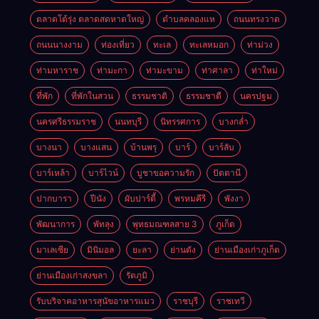
ตลาดโต้รุ่ง ตลาดสดหาดใหญ่
ตำบลคลองแห
ถนนทรงวาด
ถนนนางงาม
ท่องเที่ยว
ทะเล
ทะเลหมอก
ท่าม่วง
ท่ามหาราช
ท่ามะกา
ท่ามะขาม
ท่าศาลา
ท่าใหม่
ที่พัก
ที่พักในสวน
ธรรมชาติ
ธรรมชาตื
นครปฐม
นครศรีธรรมราช
นนทบุรี
นิทรรศการ
บางกล่ำ
บางนา
บางแสน
บ้านพรุ
บาร์
บาร์ลับ
บาร์เหล้า
บาร์ไวน์
บูชาขอความรัก
ปัตตานี
ปากบารา
ปีนัง
ผับปาร์ตี้
พรหมคีรี
พังงา
พัฒนาการ
พัทลุง
พุทธมณฑลสาย 3
ภูเก็ต
มาเลเซีย
มินิมอล
ยะลา
ย่านดัง
ย่านเมืองเก่าภูเก็ต
ย่านเมืองเก่าสงขลา
รัตภูมิ
รับบริจาคอาหารสุนัขอาหารแมว
ราชบุรี
ราชเทวี