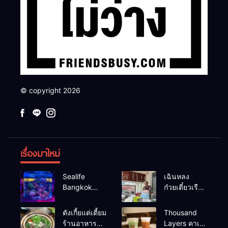
© copyright 2026
เรื่องมาใหม่
Sealife
เฉินหลง
Bangkok
ก๋วยเตี๋ยวเรือ
สวนน้ำ ซีไลฟ์
เนื้อเน้น ร้าน
แบงค์คอก
อร่อยร้านดัง
ตังเกี้ยแต่เตี้ยม
Thousand
หาดใหญ่
ร้านอาหาร
Layers คาเฟ่