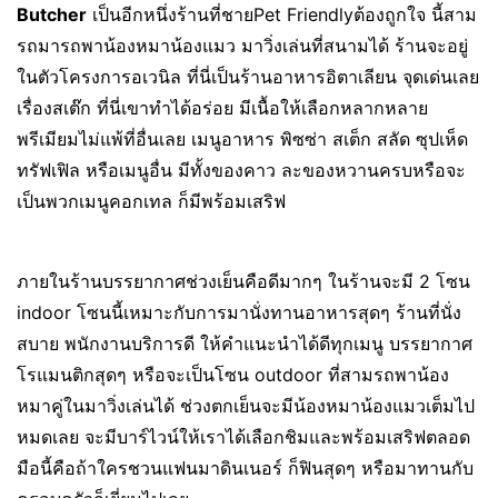
Butcher
เป็นอีกหนึ่งร้านที่ชายPet Friendlyต้องถูกใจ นี้สาม
รถมารถพาน้องหมาน้องแมว มาวิ่งเล่นที่สนามได้ ร้านจะอยู่
ในตัวโครงการอเวนิล ที่นี่เป็นร้านอาหารอิตาเลียน จุดเด่นเลย
เรื่องสเต๊ก ที่นี่เขาทำได้อร่อย มีเนื้อให้เลือกหลากหลาย
พรีเมียมไม่แพ้ที่อื่นเลย เมนูอาหาร พิซซ่า สเต็ก สลัด ซุปเห็ด
ทรัฟเฟิล หรือเมนูอื่น มีทั้งของคาว ละของหวานครบหรือจะ
เป็นพวกเมนูคอกเทล ก็มีพร้อมเสริฟ
ภายในร้านบรรยากาศช่วงเย็นคือดีมากๆ ในร้านจะมี 2 โซน
indoor โซนนี้เหมาะกับการมานั่งทานอาหารสุดๆ ร้านที่นั่ง
สบาย พนักงานบริการดี ให้คำแนะนำได้ดีทุกเมนู บรรยากาศ
โรแมนติกสุดๆ หรือจะเป็นโซน outdoor ที่สามรถพาน้อง
หมาคู่ในมาวิ่งเล่นได้ ช่วงตกเย็นจะมีน้องหมาน้องแมวเต็มไป
หมดเลย จะมีบาร์ไวน์ให้เราได้เลือกชิมและพร้อมเสริฟตลอด
มือนี้คือถ้าใครชวนแฟนมาดินเนอร์ ก็ฟินสุดๆ หรือมาทานกับ