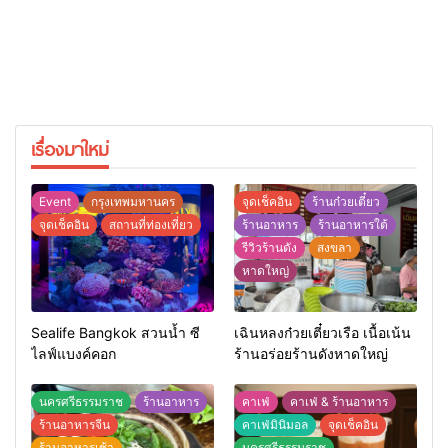
เรื่องมาใหม่
Event
กรุงเทพมหานคร
จุดเช็คอิน
ร้านก๋วยเตี๋ยว
จุดเช็คอิน
สถานที่ท่องเที่ยว
ร้านอาหาร
ร้านอาหารใต้
รีวิวร้านดัง
สงขลา
หาดใหญ่
Sealife Bangkok สวนน้ำ ซี
เฉินหลงก๋วยเตี๋ยวเรือ เนื้อเน้น
ไลฟ์แบงค์คอก
ร้านอร่อยร้านดังหาดใหญ่
นครศรีธรรมราช
ร้านอาหาร
คาเฟ่
คาเฟ่ & ร้านอาหาร
ร้านอาหารจีน
คาเฟ่มินิมอล
จุดเช็คอิน
ร้านอาหารเช้า
นครศรีธรรมราช