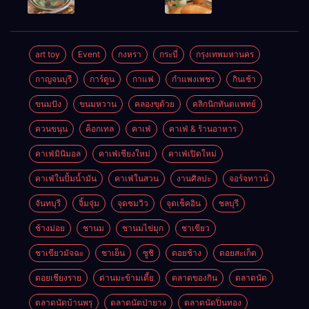
เช้าอร่อย
ในเมือง
นครศรีธรรมราช
นครศรีธรรมราช
art toy
Event
กงหรา
กระบี่
กรุงเทพมหานคร
กาญจนบุรี
การ์ตูน
กาแฟ
กำแพงเพชร
กินเช้า
ขนมปัง
ขนมหวาน
คลองขุด้วย
คลิกนิกทันตแพทย์
ควนขนุน
ค็อกเทล
คาเฟ่
คาเฟ่ & ร้านอาหาร
คาเฟ่มินิมอล
คาเฟ่เชียงใหม่
คาเฟ่เปิดใหม่
คาเฟ่ในปั้มน้ำมัน
คาเฟ่ในสวน
งานศิลปะ
จอร์จทาวน์
จันทบุรี
จิ้มจุ่ม
จุดชมวิว
จุดเช็คอิน
ชลบุรี
ช้างม่อย
ชานม
ชานมไข่มุก
ชาเขียว
ชาเขียวมัจฉะ
ชาเย็น
ซูชิ
ดอยช้าง
ดอยสะเก็ด
ดอยเชียงราย
ด่านมะข้ามเตี้ย
ตลาดของกิน
ตลาดนัด
ตลาดนัดบ้านพรุ
ตลาดนัดป่ายาง
ตลาดนัดปิ่นทอง