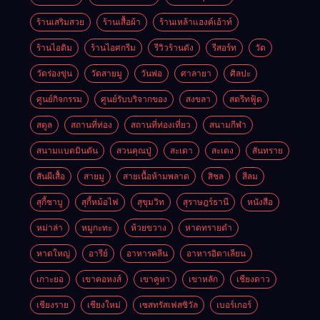
ร้านเสริมสวย
ร้านเสื้อผ้า
ร้านเหล้าแฮงค์เอ้าท์
ร้านไอติม
ร้านไอศกรีม
รีวิวร้านดัง
รีสอร์ท
วัด
วัดร่องขุ่น
วัดสายมู
วันพ่อ
ศาลายา
ศิลปะ
ศูนย์กิจกรรม
ศูนย์รับบริจากของ
สงขลา
สตรีทฟู้ด
สตูล
สถานที่ท่อง
สถานที่ท่องเที่ยว
สนามกีฬา
สนามแบดมินตัน
สวนคุณปู่
สะเดา
สะเตง
สันทราย
สันผีเสื้อ
สายมู
สายเนื้อห้ามพลาด
สิชล
สีลม
สุกี้ชาบู
สุกี้หม้อไฟ
สุขุมวิท
สุราษฎร์ธานี
หนังสือ
หม่าล่า
หมูกะทะ
ห้วยขวาง
หาดทรายดำ
หาดใหญ่
อารีย์
อาหารคลีน
อาหารอิตาเลียน
เกาะยอ
เขาคอหงส์
เขาคูหา
เขาหลัก
เชียงดาว
เชียงราย
เชียงใหม่
เซสทรัสเฟสซิวัล
เบอร์เกอร์