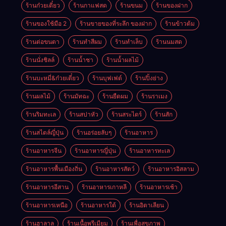
ร้านก๋วยเตี๋ยว
ร้านกาแฟสด
ร้านขนม
ร้านของฝาก
ร้านของใช้มือ 2
ร้านขายของที่ระลึก ของฝาก
ร้านข้าวต้ม
ร้านต่อขนตา
ร้านทำสีผม
ร้านทำเล็บ
ร้านนมสด
ร้านนั่งชิลล์
ร้านน้ำชา
ร้านน้ำผลไม้
ร้านบะหมี่&ก๋วยเตี๋ยว
ร้านบุฟเฟต์
ร้านปิ้งย่าง
ร้านผลไม้
ร้านมัทฉะ
ร้านยืดผม
ร้านราเมง
ร้านริมทะเล
ร้านสปาหัว
ร้านสระไดร์
ร้านสัก
ร้านสไตล์ญี่ปุ่น
ร้านอร่อยลับๆ
ร้านอาหาร
ร้านอาหารจีน
ร้านอาหารญี่ปุ่น
ร้านอาหารทะเล
ร้านอาหารพื้นเมืองถิ่น
ร้านอาหารสัตว์
ร้านอาหารอิสลาม
ร้านอาหารอีสาน
ร้านอาหารเกาหลี
ร้านอาหารเช้า
ร้านอาหารเหนือ
ร้านอาหารใต้
ร้านอิตาเลียน
ร้านฮาลาล
ร้านเนื้อพรีเมียม
ร้านเพื่อสุขภาพ