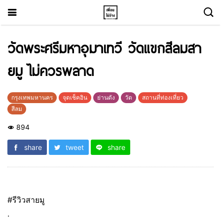
วัดพระศรีมหาอุมาเทวี วัดแขกสีลมสา
ยมู ไม่ควรพลาด
กรุงเทพมหานคร
จุดเช็คอิน
ย่านดัง
วัด
สถานที่ท่องเที่ยว
สีลม
894
share
tweet
share
#รีวิวสายมู
.