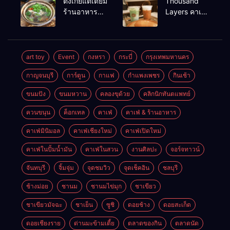
ตังเกี้ยแต่เตี้ยม
Thousand
หาดใหญ่
ร้านอาหาร
Layers คาเฟ่
เช้าอร่อย
ในเมือง
นครศรีธรรมราช
นครศรีธรรมราช
art toy
Event
กงหรา
กระบี่
กรุงเทพมหานคร
กาญจนบุรี
การ์ตูน
กาแฟ
กำแพงเพชร
กินเช้า
ขนมปัง
ขนมหวาน
คลองขุด้วย
คลิกนิกทันตแพทย์
ควนขนุน
ค็อกเทล
คาเฟ่
คาเฟ่ & ร้านอาหาร
คาเฟ่มินิมอล
คาเฟ่เชียงใหม่
คาเฟ่เปิดใหม่
คาเฟ่ในปั้มน้ำมัน
คาเฟ่ในสวน
งานศิลปะ
จอร์จทาวน์
จันทบุรี
จิ้มจุ่ม
จุดชมวิว
จุดเช็คอิน
ชลบุรี
ช้างม่อย
ชานม
ชานมไข่มุก
ชาเขียว
ชาเขียวมัจฉะ
ชาเย็น
ซูชิ
ดอยช้าง
ดอยสะเก็ด
ดอยเชียงราย
ด่านมะข้ามเตี้ย
ตลาดของกิน
ตลาดนัด