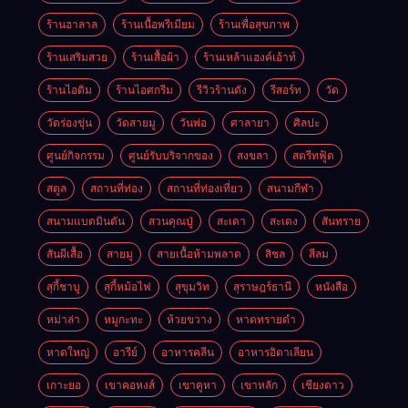
ร้านฮาลาล
ร้านเนื้อพรีเมียม
ร้านเพื่อสุขภาพ
ร้านเสริมสวย
ร้านเสื้อผ้า
ร้านเหล้าแฮงค์เอ้าท์
ร้านไอติม
ร้านไอศกรีม
รีวิวร้านดัง
รีสอร์ท
วัด
วัดร่องขุ่น
วัดสายมู
วันพ่อ
ศาลายา
ศิลปะ
ศูนย์กิจกรรม
ศูนย์รับบริจากของ
สงขลา
สตรีทฟู้ด
สตูล
สถานที่ท่อง
สถานที่ท่องเที่ยว
สนามกีฬา
สนามแบดมินตัน
สวนคุณปู่
สะเดา
สะเตง
สันทราย
สันผีเสื้อ
สายมู
สายเนื้อห้ามพลาด
สิชล
สีลม
สุกี้ชาบู
สุกี้หม้อไฟ
สุขุมวิท
สุราษฎร์ธานี
หนังสือ
หม่าล่า
หมูกะทะ
ห้วยขวาง
หาดทรายดำ
หาดใหญ่
อารีย์
อาหารคลีน
อาหารอิตาเลียน
เกาะยอ
เขาคอหงส์
เขาคูหา
เขาหลัก
เชียงดาว