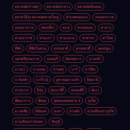
ตลาดนัดบ้านพรุ
ตลาดนัดป่ายาง
ตลาดนัดปิ่นทอง
ตลาดโต้รุ่ง ตลาดสดหาดใหญ่
ตำบลคลองแห
ถนนทรงวาด
ถนนนางงาม
ท่องเที่ยว
ทะเล
ทะเลหมอก
ท่าม่วง
ท่ามหาราช
ท่ามะกา
ท่ามะขาม
ท่าศาลา
ท่าใหม่
ที่พัก
ที่พักในสวน
ธรรมชาติ
ธรรมชาตื
นครปฐม
นครศรีธรรมราช
นนทบุรี
นิทรรศการ
บางกล่ำ
บางนา
บางแสน
บ้านพรุ
บาร์
บาร์ลับ
บาร์เหล้า
บาร์ไวน์
บูชาขอความรัก
ปัตตานี
ปากบารา
ปีนัง
ผับปาร์ตี้
พรหมคีรี
พังงา
พัฒนาการ
พัทลุง
พุทธมณฑลสาย 3
ภูเก็ต
มาเลเซีย
มินิมอล
ยะลา
ย่านดัง
ย่านเมืองเก่าภูเก็ต
ย่านเมืองเก่าสงขลา
รัตภูมิ