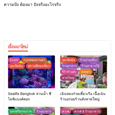
ความปัง ต้องมา ปังจริงอะไรจริง
เรื่องมาใหม่
Event
กรุงเทพมหานคร
จุดเช็คอิน
ร้านก๋วยเตี๋ยว
จุดเช็คอิน
สถานที่ท่องเที่ยว
ร้านอาหาร
ร้านอาหารใต้
รีวิวร้านดัง
สงขลา
หาดใหญ่
Sealife Bangkok สวนน้ำ ซี
เฉินหลงก๋วยเตี๋ยวเรือ เนื้อเน้น
ไลฟ์แบงค์คอก
ร้านอร่อยร้านดังหาดใหญ่
นครศรีธรรมราช
ร้านอาหาร
คาเฟ่
คาเฟ่ & ร้านอาหาร