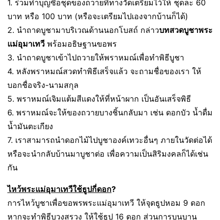
1. ร่วมทำบุญซื้อชุดของถวายที่ทางวัดเตรียมไว้ให้ ชุดละ 60
บาท หรือ 100 บาท (หรือจะเตรียมไปเองจากบ้านก็ได้)
2. นำถาดบูชามาบริเวณด้านนอกโบสถ์ กล่าว
บทสวดบูชาพระ
แม่อุมาเทวี
พร้อมอธิษฐานขอพร
3. นำถาดบูชาเข้าไปถวายให้พราหมณ์เพื่อทำพิธีบูชา
4. หลังพราหมณ์สวดทำพิธีเสร็จแล้ว จะถามชื่อของเรา ให้
บอกชื่อจริง-นามสกุล
5. พราหมณ์เจิมแต้มสีแดงให้ที่หน้าผาก เป็นอันเสร็จพิธี
6. พราหมณ์จะให้ของถวายบางชิ้นกลับมา เช่น ดอกบัว น้ำดื่ม
น้ำมันตะเกียง
7. เราสามารถนำดอกไม้ไปบูชาองค์เทวะอื่นๆ ภายในวัดต่อได้
หรือจะนำกลับบ้านมาบูชาต่อ เพื่อความเป็นสิริมงคลก็ได้เช่น
กัน
ไหว้พระแม่อุมาเทวีใช้ธูปกี่ดอก
?
การไหว้บูชาเพื่อขอพรพระแม่อุมาเทวี ให้จุดธูปหอม 9 ดอก
หากจะทำพิธีบวงสรวง ให้ใช้ธูป 16 ดอก ส่วนการบนบาน