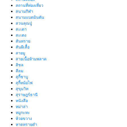
สถานที่ท่องเที่ยว
สนามกีฬา
สนามแบดมินตัน
สวนคุณปู่
สะเดา
สะเตง
สันทราย
สันผีเสื้อ
สายมู
สายเนื้อห้ามพลาด
สิชล
สีลม
สุกี้ชาบู
สุกี้หม้อไฟ
สุขุมวิท
สุราษฎร์ธานี
หนังสือ
หม่าล่า
หมูกะทะ
ห้วยขวาง
หาดทรายดำ