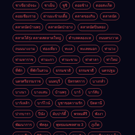
ชาเขียวมัจฉะ
ชาเย็น
ซูชิ
ดอยช้าง
ดอยสะเก็ด
ดอยเชียงราย
ด่านมะข้ามเตี้ย
ตลาดของกิน
ตลาดนัด
ตลาดนัดบ้านพรุ
ตลาดนัดป่ายาง
ตลาดนัดปิ่นทอง
ตลาดโต้รุ่ง ตลาดสดหาดใหญ่
ตำบลคลองแห
ถนนทรงวาด
ถนนนางงาม
ท่องเที่ยว
ทะเล
ทะเลหมอก
ท่าม่วง
ท่ามหาราช
ท่ามะกา
ท่ามะขาม
ท่าศาลา
ท่าใหม่
ที่พัก
ที่พักในสวน
ธรรมชาติ
ธรรมชาตื
นครปฐม
นครศรีธรรมราช
นนทบุรี
นิทรรศการ
บางกล่ำ
บางนา
บางแสน
บ้านพรุ
บาร์
บาร์ลับ
บาร์เหล้า
บาร์ไวน์
บูชาขอความรัก
ปัตตานี
ปากบารา
ปีนัง
ผับปาร์ตี้
พรหมคีรี
พังงา
พัฒนาการ
พัทลุง
พุทธมณฑลสาย 3
ภูเก็ต