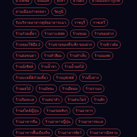
มาเลเซีย
มินิมอล
ยะลา
ย่านดัง
ย่านเมืองเก่าภูเก็ต
ย่านเมืองเก่าสงขลา
รัตภูมิ
รับบริจาคอาหารสุนัขอาหารแมว
ราชบุรี
ราชเทวี
ร้านก๋วยเตี๋ยว
ร้านกาแฟสด
ร้านขนม
ร้านของฝาก
ร้านของใช้มือ 2
ร้านขายของที่ระลึก ของฝาก
ร้านข้าวต้ม
ร้านต่อขนตา
ร้านทำสีผม
ร้านทำเล็บ
ร้านนมสด
ร้านนั่งชิลล์
ร้านน้ำชา
ร้านน้ำผลไม้
ร้านบะหมี่&ก๋วยเตี๋ยว
ร้านบุฟเฟต์
ร้านปิ้งย่าง
ร้านผลไม้
ร้านมัทฉะ
ร้านยืดผม
ร้านราเมง
ร้านริมทะเล
ร้านสปาหัว
ร้านสระไดร์
ร้านสัก
ร้านสไตล์ญี่ปุ่น
ร้านอร่อยลับๆ
ร้านอาหาร
ร้านอาหารจีน
ร้านอาหารญี่ปุ่น
ร้านอาหารทะเล
ร้านอาหารพื้นเมืองถิ่น
ร้านอาหารสัตว์
ร้านอาหารอิสลาม