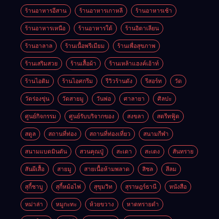
ร้านอาหารอีสาน
ร้านอาหารเกาหลี
ร้านอาหารเช้า
ร้านอาหารเหนือ
ร้านอาหารใต้
ร้านอิตาเลียน
ร้านฮาลาล
ร้านเนื้อพรีเมียม
ร้านเพื่อสุขภาพ
ร้านเสริมสวย
ร้านเสื้อผ้า
ร้านเหล้าแฮงค์เอ้าท์
ร้านไอติม
ร้านไอศกรีม
รีวิวร้านดัง
รีสอร์ท
วัด
วัดร่องขุ่น
วัดสายมู
วันพ่อ
ศาลายา
ศิลปะ
ศูนย์กิจกรรม
ศูนย์รับบริจากของ
สงขลา
สตรีทฟู้ด
สตูล
สถานที่ท่อง
สถานที่ท่องเที่ยว
สนามกีฬา
สนามแบดมินตัน
สวนคุณปู่
สะเดา
สะเตง
สันทราย
สันผีเสื้อ
สายมู
สายเนื้อห้ามพลาด
สิชล
สีลม
สุกี้ชาบู
สุกี้หม้อไฟ
สุขุมวิท
สุราษฎร์ธานี
หนังสือ
หม่าล่า
หมูกะทะ
ห้วยขวาง
หาดทรายดำ