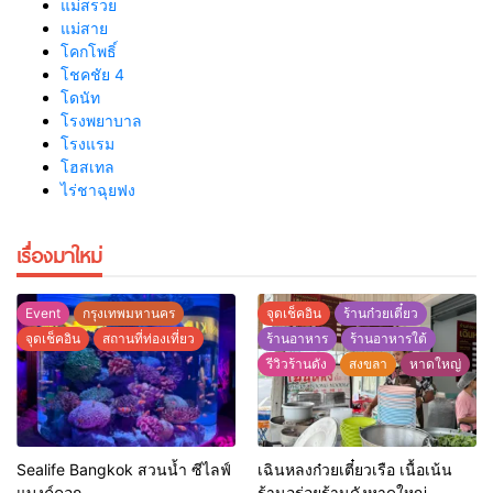
แม่สรวย
แม่สาย
โคกโพธิ์
โชคชัย 4
โดนัท
โรงพยาบาล
โรงแรม
โฮสเทล
ไร่ชาฉุยฟง
เรื่องมาใหม่
Event
กรุงเทพมหานคร
จุดเช็คอิน
ร้านก๋วยเตี๋ยว
จุดเช็คอิน
สถานที่ท่องเที่ยว
ร้านอาหาร
ร้านอาหารใต้
รีวิวร้านดัง
สงขลา
หาดใหญ่
Sealife Bangkok สวนน้ำ ซีไลฟ์
เฉินหลงก๋วยเตี๋ยวเรือ เนื้อเน้น
แบงค์คอก
ร้านอร่อยร้านดังหาดใหญ่