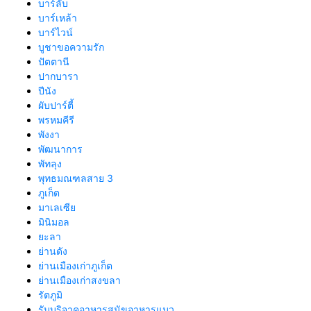
บาร์ลับ
บาร์เหล้า
บาร์ไวน์
บูชาขอความรัก
ปัตตานี
ปากบารา
ปีนัง
ผับปาร์ตี้
พรหมคีรี
พังงา
พัฒนาการ
พัทลุง
พุทธมณฑลสาย 3
ภูเก็ต
มาเลเซีย
มินิมอล
ยะลา
ย่านดัง
ย่านเมืองเก่าภูเก็ต
ย่านเมืองเก่าสงขลา
รัตภูมิ
รับบริจาคอาหารสุนัขอาหารแมว