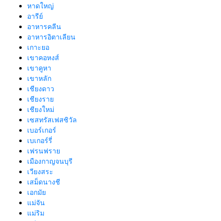
หาดใหญ่
อารีย์
อาหารคลีน
อาหารอิตาเลียน
เกาะยอ
เขาคอหงส์
เขาคูหา
เขาหลัก
เชียงดาว
เชียงราย
เชียงใหม่
เซสทรัสเฟสซิวัล
เบอร์เกอร์
เบเกอร์รี่
เฟรนฟราย
เมืองกาญจนบุรี
เวียงสระ
เสม็ดนางชี
เอกมัย
แม่จัน
แม่ริม