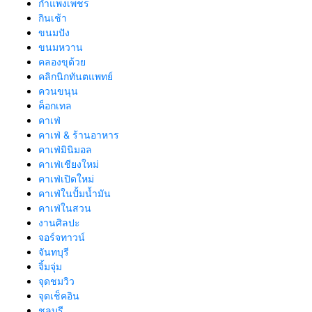
กำแพงเพชร
กินเช้า
ขนมปัง
ขนมหวาน
คลองขุด้วย
คลิกนิกทันตแพทย์
ควนขนุน
ค็อกเทล
คาเฟ่
คาเฟ่ & ร้านอาหาร
คาเฟ่มินิมอล
คาเฟ่เชียงใหม่
คาเฟ่เปิดใหม่
คาเฟ่ในปั้มน้ำมัน
คาเฟ่ในสวน
งานศิลปะ
จอร์จทาวน์
จันทบุรี
จิ้มจุ่ม
จุดชมวิว
จุดเช็คอิน
ชลบุรี