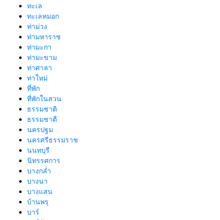
ทะเล
ทะเลหมอก
ท่าม่วง
ท่ามหาราช
ท่ามะกา
ท่ามะขาม
ท่าศาลา
ท่าใหม่
ที่พัก
ที่พักในสวน
ธรรมชาติ
ธรรมชาตื
นครปฐม
นครศรีธรรมราช
นนทบุรี
นิทรรศการ
บางกล่ำ
บางนา
บางแสน
บ้านพรุ
บาร์