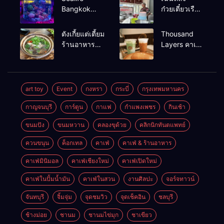
Bangkok
ก๋วยเตี๋ยวเรือ
สวนน้ำ ซีไลฟ์
เนื้อเน้น ร้าน
แบงค์คอก
อร่อยร้านดัง
ตังเกี้ยแต่เตี้ยม
Thousand
หาดใหญ่
ร้านอาหาร
Layers คาเฟ่
เช้าอร่อย
ในเมือง
นครศรีธรรมราช
นครศรีธรรมราช
art toy
Event
กงหรา
กระบี่
กรุงเทพมหานคร
กาญจนบุรี
การ์ตูน
กาแฟ
กำแพงเพชร
กินเช้า
ขนมปัง
ขนมหวาน
คลองขุด้วย
คลิกนิกทันตแพทย์
ควนขนุน
ค็อกเทล
คาเฟ่
คาเฟ่ & ร้านอาหาร
คาเฟ่มินิมอล
คาเฟ่เชียงใหม่
คาเฟ่เปิดใหม่
คาเฟ่ในปั้มน้ำมัน
คาเฟ่ในสวน
งานศิลปะ
จอร์จทาวน์
จันทบุรี
จิ้มจุ่ม
จุดชมวิว
จุดเช็คอิน
ชลบุรี
ช้างม่อย
ชานม
ชานมไข่มุก
ชาเขียว