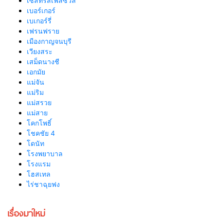
เซสทรัสเฟสซิวัล
เบอร์เกอร์
เบเกอร์รี่
เฟรนฟราย
เมืองกาญจนบุรี
เวียงสระ
เสม็ดนางชี
เอกมัย
แม่จัน
แม่ริม
แม่สรวย
แม่สาย
โคกโพธิ์
โชคชัย 4
โดนัท
โรงพยาบาล
โรงแรม
โฮสเทล
ไร่ชาฉุยฟง
เรื่องมาใหม่