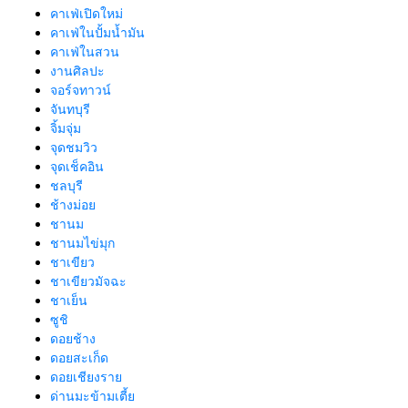
คาเฟ่เปิดใหม่
คาเฟ่ในปั้มน้ำมัน
คาเฟ่ในสวน
งานศิลปะ
จอร์จทาวน์
จันทบุรี
จิ้มจุ่ม
จุดชมวิว
จุดเช็คอิน
ชลบุรี
ช้างม่อย
ชานม
ชานมไข่มุก
ชาเขียว
ชาเขียวมัจฉะ
ชาเย็น
ซูชิ
ดอยช้าง
ดอยสะเก็ด
ดอยเชียงราย
ด่านมะข้ามเตี้ย