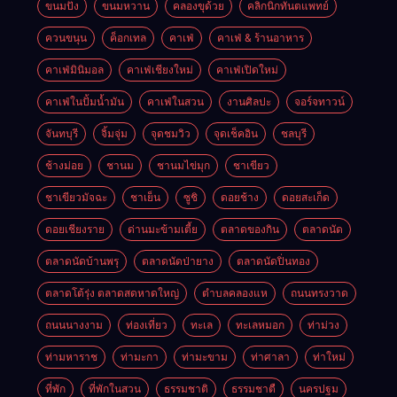
ขนมปัง
ขนมหวาน
คลองขุด้วย
คลิกนิกทันตแพทย์
ควนขนุน
ค็อกเทล
คาเฟ่
คาเฟ่ & ร้านอาหาร
คาเฟ่มินิมอล
คาเฟ่เชียงใหม่
คาเฟ่เปิดใหม่
คาเฟ่ในปั้มน้ำมัน
คาเฟ่ในสวน
งานศิลปะ
จอร์จทาวน์
จันทบุรี
จิ้มจุ่ม
จุดชมวิว
จุดเช็คอิน
ชลบุรี
ช้างม่อย
ชานม
ชานมไข่มุก
ชาเขียว
ชาเขียวมัจฉะ
ชาเย็น
ซูชิ
ดอยช้าง
ดอยสะเก็ด
ดอยเชียงราย
ด่านมะข้ามเตี้ย
ตลาดของกิน
ตลาดนัด
ตลาดนัดบ้านพรุ
ตลาดนัดป่ายาง
ตลาดนัดปิ่นทอง
ตลาดโต้รุ่ง ตลาดสดหาดใหญ่
ตำบลคลองแห
ถนนทรงวาด
ถนนนางงาม
ท่องเที่ยว
ทะเล
ทะเลหมอก
ท่าม่วง
ท่ามหาราช
ท่ามะกา
ท่ามะขาม
ท่าศาลา
ท่าใหม่
ที่พัก
ที่พักในสวน
ธรรมชาติ
ธรรมชาตื
นครปฐม