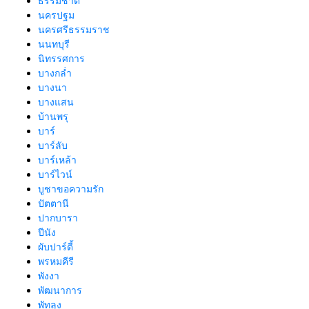
ธรรมชาตื
นครปฐม
นครศรีธรรมราช
นนทบุรี
นิทรรศการ
บางกล่ำ
บางนา
บางแสน
บ้านพรุ
บาร์
บาร์ลับ
บาร์เหล้า
บาร์ไวน์
บูชาขอความรัก
ปัตตานี
ปากบารา
ปีนัง
ผับปาร์ตี้
พรหมคีรี
พังงา
พัฒนาการ
พัทลุง