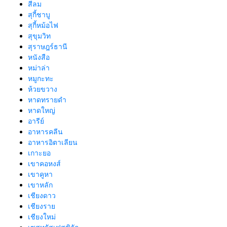
สีลม
สุกี้ชาบู
สุกี้หม้อไฟ
สุขุมวิท
สุราษฎร์ธานี
หนังสือ
หม่าล่า
หมูกะทะ
ห้วยขวาง
หาดทรายดำ
หาดใหญ่
อารีย์
อาหารคลีน
อาหารอิตาเลียน
เกาะยอ
เขาคอหงส์
เขาคูหา
เขาหลัก
เชียงดาว
เชียงราย
เชียงใหม่