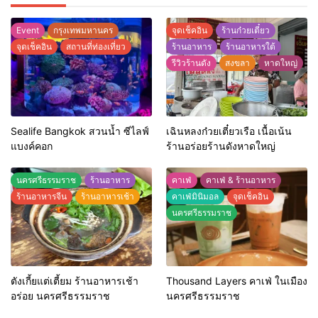
Event
กรุงเทพมหานคร
จุดเช็คอิน
ร้านก๋วยเตี๋ยว
จุดเช็คอิน
สถานที่ท่องเที่ยว
ร้านอาหาร
ร้านอาหารใต้
รีวิวร้านดัง
สงขลา
หาดใหญ่
Sealife Bangkok สวนน้ำ ซีไลฟ์
เฉินหลงก๋วยเตี๋ยวเรือ เนื้อเน้น
แบงค์คอก
ร้านอร่อยร้านดังหาดใหญ่
นครศรีธรรมราช
ร้านอาหาร
คาเฟ่
คาเฟ่ & ร้านอาหาร
ร้านอาหารจีน
ร้านอาหารเช้า
คาเฟ่มินิมอล
จุดเช็คอิน
นครศรีธรรมราช
ตังเกี้ยแต่เตี้ยม ร้านอาหารเช้า
Thousand Layers คาเฟ่ ในเมือง
อร่อย นครศรีธรรมราช
นครศรีธรรมราช