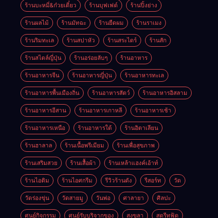
ร้านบะหมี่&ก๋วยเตี๋ยว
ร้านบุฟเฟต์
ร้านปิ้งย่าง
ร้านผลไม้
ร้านมัทฉะ
ร้านยืดผม
ร้านราเมง
ร้านริมทะเล
ร้านสปาหัว
ร้านสระไดร์
ร้านสัก
ร้านสไตล์ญี่ปุ่น
ร้านอร่อยลับๆ
ร้านอาหาร
ร้านอาหารจีน
ร้านอาหารญี่ปุ่น
ร้านอาหารทะเล
ร้านอาหารพื้นเมืองถิ่น
ร้านอาหารสัตว์
ร้านอาหารอิสลาม
ร้านอาหารอีสาน
ร้านอาหารเกาหลี
ร้านอาหารเช้า
ร้านอาหารเหนือ
ร้านอาหารใต้
ร้านอิตาเลียน
ร้านฮาลาล
ร้านเนื้อพรีเมียม
ร้านเพื่อสุขภาพ
ร้านเสริมสวย
ร้านเสื้อผ้า
ร้านเหล้าแฮงค์เอ้าท์
ร้านไอติม
ร้านไอศกรีม
รีวิวร้านดัง
รีสอร์ท
วัด
วัดร่องขุ่น
วัดสายมู
วันพ่อ
ศาลายา
ศิลปะ
ศูนย์กิจกรรม
ศูนย์รับบริจากของ
สงขลา
สตรีทฟู้ด