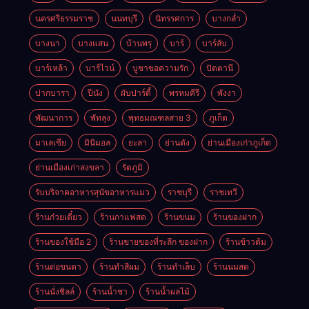
นครศรีธรรมราช
นนทบุรี
นิทรรศการ
บางกล่ำ
บางนา
บางแสน
บ้านพรุ
บาร์
บาร์ลับ
บาร์เหล้า
บาร์ไวน์
บูชาขอความรัก
ปัตตานี
ปากบารา
ปีนัง
ผับปาร์ตี้
พรหมคีรี
พังงา
พัฒนาการ
พัทลุง
พุทธมณฑลสาย 3
ภูเก็ต
มาเลเซีย
มินิมอล
ยะลา
ย่านดัง
ย่านเมืองเก่าภูเก็ต
ย่านเมืองเก่าสงขลา
รัตภูมิ
รับบริจาคอาหารสุนัขอาหารแมว
ราชบุรี
ราชเทวี
ร้านก๋วยเตี๋ยว
ร้านกาแฟสด
ร้านขนม
ร้านของฝาก
ร้านของใช้มือ 2
ร้านขายของที่ระลึก ของฝาก
ร้านข้าวต้ม
ร้านต่อขนตา
ร้านทำสีผม
ร้านทำเล็บ
ร้านนมสด
ร้านนั่งชิลล์
ร้านน้ำชา
ร้านน้ำผลไม้