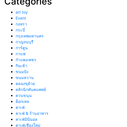
Categories
art toy
Event
กงหรา
กระบี่
กรุงเทพมหานคร
กาญจนบุรี
การ์ตูน
กาแฟ
กำแพงเพชร
กินเช้า
ขนมปัง
ขนมหวาน
คลองขุด้วย
คลิกนิกทันตแพทย์
ควนขนุน
ค็อกเทล
คาเฟ่
คาเฟ่ & ร้านอาหาร
คาเฟ่มินิมอล
คาเฟ่เชียงใหม่