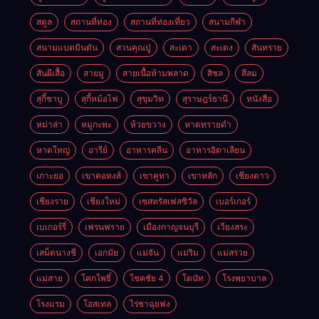
สตูล
สถานที่ท่อง
สถานที่ท่องเที่ยว
สนามกีฬา
สนามแบดมินตัน
สวนคุณปู่
สะเดา
สะเตง
สันทราย
สันผีเสื้อ
สายมู
สายเนื้อห้ามพลาด
สิชล
สีลม
สุกี้ชาบู
สุกี้หม้อไฟ
สุขุมวิท
สุราษฎร์ธานี
หนังสือ
หม่าล่า
หมูกะทะ
ห้วยขวาง
หาดทรายดำ
หาดใหญ่
อารีย์
อาหารคลีน
อาหารอิตาเลียน
เกาะยอ
เขาคอหงส์
เขาคูหา
เขาหลัก
เชียงดาว
เชียงราย
เชียงใหม่
เซสทรัสเฟสซิวัล
เบอร์เกอร์
เบเกอร์รี่
เฟรนฟราย
เมืองกาญจนบุรี
เวียงสระ
เสม็ดนางชี
เอกมัย
แม่จัน
แม่ริม
แม่สรวย
แม่สาย
โคกโพธิ์
โชคชัย 4
โดนัท
โรงพยาบาล
โรงแรม
โฮสเทล
ไร่ชาฉุยฟง