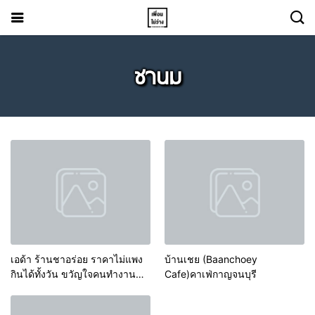
ชานม
เอด้า ร้านชาอร่อย ราคาไม่แพง
บ้านเชย (Baanchoey
กินได้ทั้งวัน ขวัญใจคนทำงาน
Cafe)คาเฟ่กาญจนบุรี
เมืองกาญจนบุรี