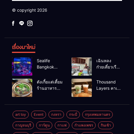
© copyright 2026
เรื่องมาใหม่
Sealife
เฉินหลง
Bangkok
ก๋วยเตี๋ยวเรือ
สวนน้ำ ซีไลฟ์
เนื้อเน้น ร้าน
แบงค์คอก
อร่อยร้านดัง
ตังเกี้ยแต่เตี้ยม
Thousand
หาดใหญ่
ร้านอาหาร
Layers คาเฟ่
เช้าอร่อย
ในเมือง
นครศรีธรรมราช
นครศรีธรรมราช
art toy
Event
กงหรา
กระบี่
กรุงเทพมหานคร
กาญจนบุรี
การ์ตูน
กาแฟ
กำแพงเพชร
กินเช้า