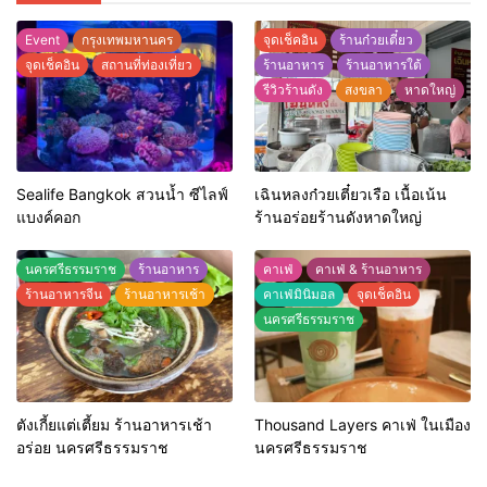
Event
กรุงเทพมหานคร
จุดเช็คอิน
ร้านก๋วยเตี๋ยว
จุดเช็คอิน
สถานที่ท่องเที่ยว
ร้านอาหาร
ร้านอาหารใต้
รีวิวร้านดัง
สงขลา
หาดใหญ่
Sealife Bangkok สวนน้ำ ซีไลฟ์
เฉินหลงก๋วยเตี๋ยวเรือ เนื้อเน้น
แบงค์คอก
ร้านอร่อยร้านดังหาดใหญ่
นครศรีธรรมราช
ร้านอาหาร
คาเฟ่
คาเฟ่ & ร้านอาหาร
ร้านอาหารจีน
ร้านอาหารเช้า
คาเฟ่มินิมอล
จุดเช็คอิน
นครศรีธรรมราช
ตังเกี้ยแต่เตี้ยม ร้านอาหารเช้า
Thousand Layers คาเฟ่ ในเมือง
อร่อย นครศรีธรรมราช
นครศรีธรรมราช