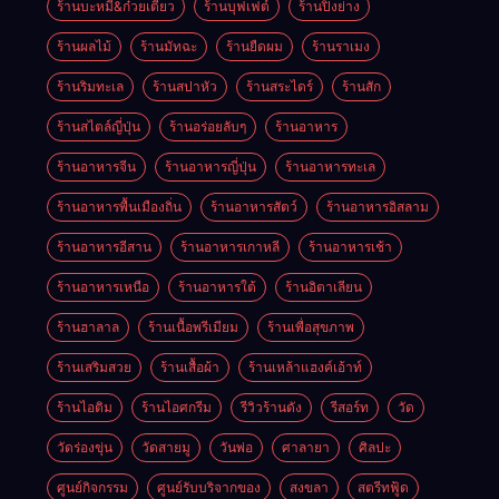
ร้านบะหมี่&ก๋วยเตี๋ยว
ร้านบุฟเฟต์
ร้านปิ้งย่าง
ร้านผลไม้
ร้านมัทฉะ
ร้านยืดผม
ร้านราเมง
ร้านริมทะเล
ร้านสปาหัว
ร้านสระไดร์
ร้านสัก
ร้านสไตล์ญี่ปุ่น
ร้านอร่อยลับๆ
ร้านอาหาร
ร้านอาหารจีน
ร้านอาหารญี่ปุ่น
ร้านอาหารทะเล
ร้านอาหารพื้นเมืองถิ่น
ร้านอาหารสัตว์
ร้านอาหารอิสลาม
ร้านอาหารอีสาน
ร้านอาหารเกาหลี
ร้านอาหารเช้า
ร้านอาหารเหนือ
ร้านอาหารใต้
ร้านอิตาเลียน
ร้านฮาลาล
ร้านเนื้อพรีเมียม
ร้านเพื่อสุขภาพ
ร้านเสริมสวย
ร้านเสื้อผ้า
ร้านเหล้าแฮงค์เอ้าท์
ร้านไอติม
ร้านไอศกรีม
รีวิวร้านดัง
รีสอร์ท
วัด
วัดร่องขุ่น
วัดสายมู
วันพ่อ
ศาลายา
ศิลปะ
ศูนย์กิจกรรม
ศูนย์รับบริจากของ
สงขลา
สตรีทฟู้ด