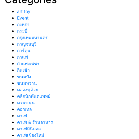
art toy
Event
กงหรา
กระบี่
กรุงเทพมหานคร
กาญจนบุรี
การ์ตูน
กาแฟ
กำแพงเพชร
กินเช้า
ขนมปัง
ขนมหวาน
คลองขุด้วย
คลิกนิกทันตแพทย์
ควนขนุน
ค็อกเทล
คาเฟ่
คาเฟ่ & ร้านอาหาร
คาเฟ่มินิมอล
คาเฟ่เชียงใหม่