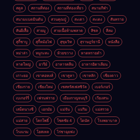
สตูล
สถานที่ท่อง
สถานที่ท่องเที่ยว
สนามกีฬา
สนามแบดมินตัน
สวนคุณปู่
สะเดา
สะเตง
สันทราย
สันผีเสื้อ
สายมู
สายเนื้อห้ามพลาด
สิชล
สีลม
สุกี้ชาบู
สุกี้หม้อไฟ
สุขุมวิท
สุราษฎร์ธานี
หนังสือ
หม่าล่า
หมูกะทะ
ห้วยขวาง
หาดทรายดำ
หาดใหญ่
อารีย์
อาหารคลีน
อาหารอิตาเลียน
เกาะยอ
เขาคอหงส์
เขาคูหา
เขาหลัก
เชียงดาว
เชียงราย
เชียงใหม่
เซสทรัสเฟสซิวัล
เบอร์เกอร์
เบเกอร์รี่
เฟรนฟราย
เมืองกาญจนบุรี
เวียงสระ
เสม็ดนางชี
เอกมัย
แม่จัน
แม่ริม
แม่สรวย
แม่สาย
โคกโพธิ์
โชคชัย 4
โดนัท
โรงพยาบาล
โรงแรม
โฮสเทล
ไร่ชาฉุยฟง