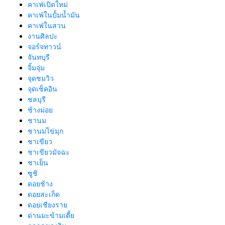
คาเฟ่เปิดใหม่
คาเฟ่ในปั้มน้ำมัน
คาเฟ่ในสวน
งานศิลปะ
จอร์จทาวน์
จันทบุรี
จิ้มจุ่ม
จุดชมวิว
จุดเช็คอิน
ชลบุรี
ช้างม่อย
ชานม
ชานมไข่มุก
ชาเขียว
ชาเขียวมัจฉะ
ชาเย็น
ซูชิ
ดอยช้าง
ดอยสะเก็ด
ดอยเชียงราย
ด่านมะข้ามเตี้ย