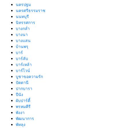
นครปฐม
นครศรีธรรมราช
นนทบุรี
นิทรรศการ
บางกล่ำ
บางนา
บางแสน
บ้านพรุ
บาร์
บาร์ลับ
บาร์เหล้า
บาร์ไวน์
บูชาขอความรัก
ปัตตานี
ปากบารา
ปีนัง
ผับปาร์ตี้
พรหมคีรี
พังงา
พัฒนาการ
พัทลุง