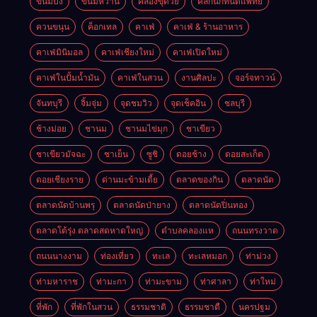
ขนมปัง
ขนมหวาน
คลองขุด้วย
คลิกนิกทันตแพทย์
ควนขนุน
ค็อกเทล
คาเฟ่
คาเฟ่ & ร้านอาหาร
คาเฟ่มินิมอล
คาเฟ่เชียงใหม่
คาเฟ่เปิดใหม่
คาเฟ่ในปั้มน้ำมัน
คาเฟ่ในสวน
งานศิลปะ
จอร์จทาวน์
จันทบุรี
จิ้มจุ่ม
จุดชมวิว
จุดเช็คอิน
ชลบุรี
ช้างม่อย
ชานม
ชานมไข่มุก
ชาเขียว
ชาเขียวมัจฉะ
ชาเย็น
ซูชิ
ดอยช้าง
ดอยสะเก็ด
ดอยเชียงราย
ด่านมะข้ามเตี้ย
ตลาดของกิน
ตลาดนัด
ตลาดนัดบ้านพรุ
ตลาดนัดป่ายาง
ตลาดนัดปิ่นทอง
ตลาดโต้รุ่ง ตลาดสดหาดใหญ่
ตำบลคลองแห
ถนนทรงวาด
ถนนนางงาม
ท่องเที่ยว
ทะเล
ทะเลหมอก
ท่าม่วง
ท่ามหาราช
ท่ามะกา
ท่ามะขาม
ท่าศาลา
ท่าใหม่
ที่พัก
ที่พักในสวน
ธรรมชาติ
ธรรมชาตื
นครปฐม