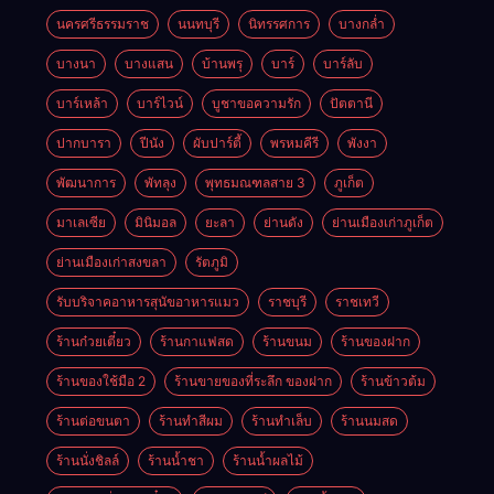
นครศรีธรรมราช
นนทบุรี
นิทรรศการ
บางกล่ำ
บางนา
บางแสน
บ้านพรุ
บาร์
บาร์ลับ
บาร์เหล้า
บาร์ไวน์
บูชาขอความรัก
ปัตตานี
ปากบารา
ปีนัง
ผับปาร์ตี้
พรหมคีรี
พังงา
พัฒนาการ
พัทลุง
พุทธมณฑลสาย 3
ภูเก็ต
มาเลเซีย
มินิมอล
ยะลา
ย่านดัง
ย่านเมืองเก่าภูเก็ต
ย่านเมืองเก่าสงขลา
รัตภูมิ
รับบริจาคอาหารสุนัขอาหารแมว
ราชบุรี
ราชเทวี
ร้านก๋วยเตี๋ยว
ร้านกาแฟสด
ร้านขนม
ร้านของฝาก
ร้านของใช้มือ 2
ร้านขายของที่ระลึก ของฝาก
ร้านข้าวต้ม
ร้านต่อขนตา
ร้านทำสีผม
ร้านทำเล็บ
ร้านนมสด
ร้านนั่งชิลล์
ร้านน้ำชา
ร้านน้ำผลไม้