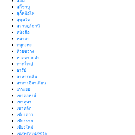
สีลม
สุกี้ชาบู
สุกี้หม้อไฟ
สุขุมวิท
สุราษฎร์ธานี
หนังสือ
หม่าล่า
หมูกะทะ
ห้วยขวาง
หาดทรายดำ
หาดใหญ่
อารีย์
อาหารคลีน
อาหารอิตาเลียน
เกาะยอ
เขาคอหงส์
เขาคูหา
เขาหลัก
เชียงดาว
เชียงราย
เชียงใหม่
เซสทรัสเฟสซิวัล