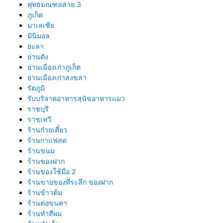
พุทธมณฑลสาย 3
ภูเก็ต
มาเลเซีย
มินิมอล
ยะลา
ย่านดัง
ย่านเมืองเก่าภูเก็ต
ย่านเมืองเก่าสงขลา
รัตภูมิ
รับบริจาคอาหารสุนัขอาหารแมว
ราชบุรี
ราชเทวี
ร้านก๋วยเตี๋ยว
ร้านกาแฟสด
ร้านขนม
ร้านของฝาก
ร้านของใช้มือ 2
ร้านขายของที่ระลึก ของฝาก
ร้านข้าวต้ม
ร้านต่อขนตา
ร้านทำสีผม