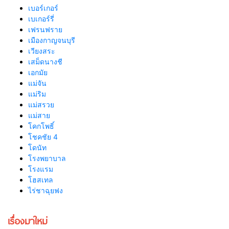
เบอร์เกอร์
เบเกอร์รี่
เฟรนฟราย
เมืองกาญจนบุรี
เวียงสระ
เสม็ดนางชี
เอกมัย
แม่จัน
แม่ริม
แม่สรวย
แม่สาย
โคกโพธิ์
โชคชัย 4
โดนัท
โรงพยาบาล
โรงแรม
โฮสเทล
ไร่ชาฉุยฟง
เรื่องมาใหม่