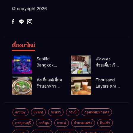
© copyright 2026
เรื่องมาใหม่
Sealife
เฉินหลง
Bangkok
ก๋วยเตี๋ยวเรือ
สวนน้ำ ซีไลฟ์
เนื้อเน้น ร้าน
แบงค์คอก
อร่อยร้านดัง
ตังเกี้ยแต่เตี้ยม
Thousand
หาดใหญ่
ร้านอาหาร
Layers คาเฟ่
เช้าอร่อย
ในเมือง
นครศรีธรรมราช
นครศรีธรรมราช
art toy
Event
กงหรา
กระบี่
กรุงเทพมหานคร
กาญจนบุรี
การ์ตูน
กาแฟ
กำแพงเพชร
กินเช้า