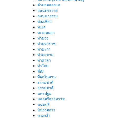
ตำบลคลองแห
ถนนทรงวาด
ถนนนางงาม
ท่องเที่ยว
ทะเล
ทะเลหมอก
ท่าม่วง
ท่ามหาราช
ท่ามะกา
ท่ามะขาม
ท่าศาลา
ท่าใหม่
ที่พัก
ที่พักในสวน
ธรรมชาติ
ธรรมชาตื
นครปฐม
นครศรีธรรมราช
นนทบุรี
นิทรรศการ
บางกล่ำ