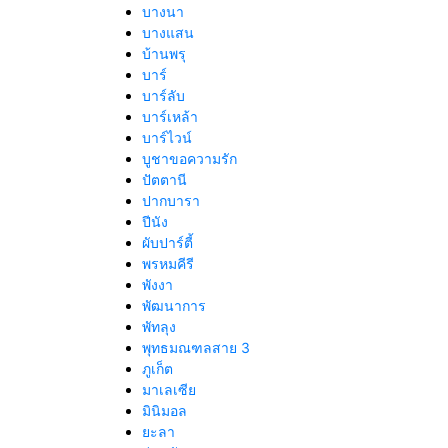
บางนา
บางแสน
บ้านพรุ
บาร์
บาร์ลับ
บาร์เหล้า
บาร์ไวน์
บูชาขอความรัก
ปัตตานี
ปากบารา
ปีนัง
ผับปาร์ตี้
พรหมคีรี
พังงา
พัฒนาการ
พัทลุง
พุทธมณฑลสาย 3
ภูเก็ต
มาเลเซีย
มินิมอล
ยะลา