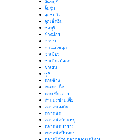
จันทบุรี
จิ้มจุ่ม
จุดชมวิว
จุดเช็คอิน
ชลบุรี
ช้างม่อย
ชานม
ชานมไข่มุก
ชาเขียว
ชาเขียวมัจฉะ
ชาเย็น
ซูชิ
ดอยช้าง
ดอยสะเก็ด
ดอยเชียงราย
ด่านมะข้ามเตี้ย
ตลาดของกิน
ตลาดนัด
ตลาดนัดบ้านพรุ
ตลาดนัดป่ายาง
ตลาดนัดปิ่นทอง
ตลาดโต้รุ่ง ตลาดสดหาดใหญ่