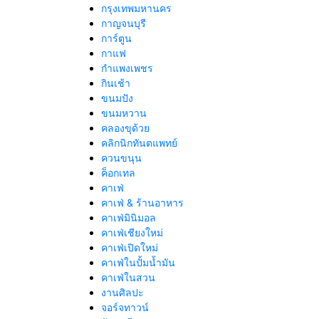
กรุงเทพมหานคร
กาญจนบุรี
การ์ตูน
กาแฟ
กำแพงเพชร
กินเช้า
ขนมปัง
ขนมหวาน
คลองขุด้วย
คลิกนิกทันตแพทย์
ควนขนุน
ค็อกเทล
คาเฟ่
คาเฟ่ & ร้านอาหาร
คาเฟ่มินิมอล
คาเฟ่เชียงใหม่
คาเฟ่เปิดใหม่
คาเฟ่ในปั้มน้ำมัน
คาเฟ่ในสวน
งานศิลปะ
จอร์จทาวน์