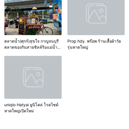
ตลาดน้ำ(ศุกร์)สุขใจ กาญจนบุรี
Prop hdy. พร๊อพ ร้านเสื้อผ้าวัย
ตลาดของกินสายชิลล์ริมแม่น้ำ
รุ่นหาดใหญ่
บรรยากาศดี
uniqlo Hatyai ยูนิโคล่ โรดไซด์
หาดใหญ่เปิดใหม่