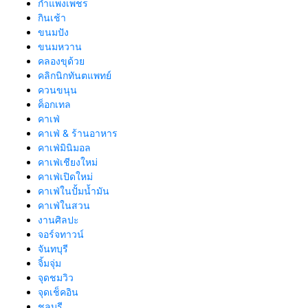
กำแพงเพชร
กินเช้า
ขนมปัง
ขนมหวาน
คลองขุด้วย
คลิกนิกทันตแพทย์
ควนขนุน
ค็อกเทล
คาเฟ่
คาเฟ่ & ร้านอาหาร
คาเฟ่มินิมอล
คาเฟ่เชียงใหม่
คาเฟ่เปิดใหม่
คาเฟ่ในปั้มน้ำมัน
คาเฟ่ในสวน
งานศิลปะ
จอร์จทาวน์
จันทบุรี
จิ้มจุ่ม
จุดชมวิว
จุดเช็คอิน
ชลบุรี