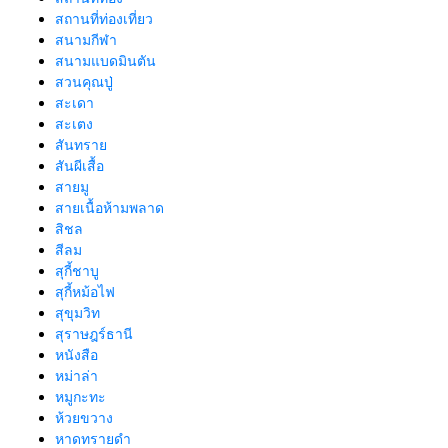
สถานที่ท่องเที่ยว
สนามกีฬา
สนามแบดมินตัน
สวนคุณปู่
สะเดา
สะเตง
สันทราย
สันผีเสื้อ
สายมู
สายเนื้อห้ามพลาด
สิชล
สีลม
สุกี้ชาบู
สุกี้หม้อไฟ
สุขุมวิท
สุราษฎร์ธานี
หนังสือ
หม่าล่า
หมูกะทะ
ห้วยขวาง
หาดทรายดำ