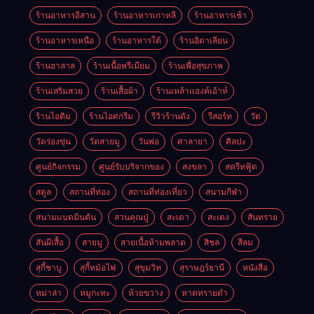
ร้านอาหารอีสาน
ร้านอาหารเกาหลี
ร้านอาหารเช้า
ร้านอาหารเหนือ
ร้านอาหารใต้
ร้านอิตาเลียน
ร้านฮาลาล
ร้านเนื้อพรีเมียม
ร้านเพื่อสุขภาพ
ร้านเสริมสวย
ร้านเสื้อผ้า
ร้านเหล้าแฮงค์เอ้าท์
ร้านไอติม
ร้านไอศกรีม
รีวิวร้านดัง
รีสอร์ท
วัด
วัดร่องขุ่น
วัดสายมู
วันพ่อ
ศาลายา
ศิลปะ
ศูนย์กิจกรรม
ศูนย์รับบริจากของ
สงขลา
สตรีทฟู้ด
สตูล
สถานที่ท่อง
สถานที่ท่องเที่ยว
สนามกีฬา
สนามแบดมินตัน
สวนคุณปู่
สะเดา
สะเตง
สันทราย
สันผีเสื้อ
สายมู
สายเนื้อห้ามพลาด
สิชล
สีลม
สุกี้ชาบู
สุกี้หม้อไฟ
สุขุมวิท
สุราษฎร์ธานี
หนังสือ
หม่าล่า
หมูกะทะ
ห้วยขวาง
หาดทรายดำ