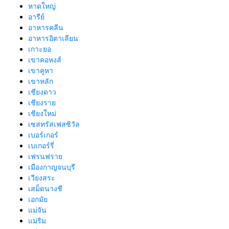
หาดใหญ่
อารีย์
อาหารคลีน
อาหารอิตาเลียน
เกาะยอ
เขาคอหงส์
เขาคูหา
เขาหลัก
เชียงดาว
เชียงราย
เชียงใหม่
เซสทรัสเฟสซิวัล
เบอร์เกอร์
เบเกอร์รี่
เฟรนฟราย
เมืองกาญจนบุรี
เวียงสระ
เสม็ดนางชี
เอกมัย
แม่จัน
แม่ริม