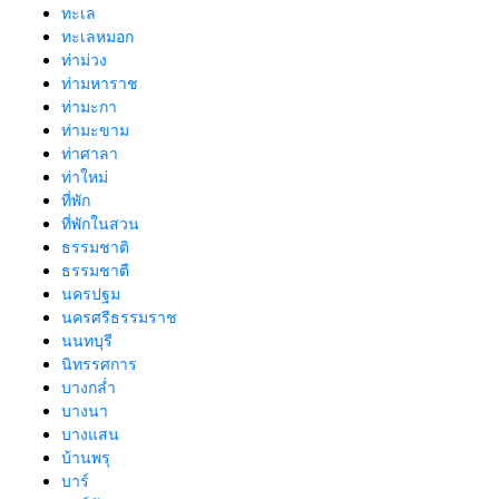
ทะเล
ทะเลหมอก
ท่าม่วง
ท่ามหาราช
ท่ามะกา
ท่ามะขาม
ท่าศาลา
ท่าใหม่
ที่พัก
ที่พักในสวน
ธรรมชาติ
ธรรมชาตื
นครปฐม
นครศรีธรรมราช
นนทบุรี
นิทรรศการ
บางกล่ำ
บางนา
บางแสน
บ้านพรุ
บาร์