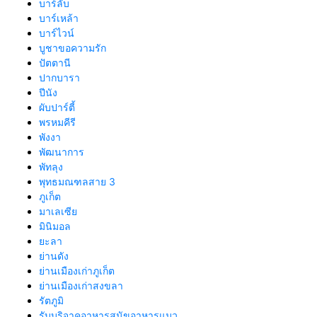
บาร์ลับ
บาร์เหล้า
บาร์ไวน์
บูชาขอความรัก
ปัตตานี
ปากบารา
ปีนัง
ผับปาร์ตี้
พรหมคีรี
พังงา
พัฒนาการ
พัทลุง
พุทธมณฑลสาย 3
ภูเก็ต
มาเลเซีย
มินิมอล
ยะลา
ย่านดัง
ย่านเมืองเก่าภูเก็ต
ย่านเมืองเก่าสงขลา
รัตภูมิ
รับบริจาคอาหารสุนัขอาหารแมว