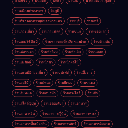
มาเลเซีย
มินิมอล
ยะลา
ย่านดัง
ย่านเมืองเก่าภูเก็ต
ย่านเมืองเก่าสงขลา
รัตภูมิ
รับบริจาคอาหารสุนัขอาหารแมว
ราชบุรี
ราชเทวี
ร้านก๋วยเตี๋ยว
ร้านกาแฟสด
ร้านขนม
ร้านของฝาก
ร้านของใช้มือ 2
ร้านขายของที่ระลึก ของฝาก
ร้านข้าวต้ม
ร้านต่อขนตา
ร้านทำสีผม
ร้านทำเล็บ
ร้านนมสด
ร้านนั่งชิลล์
ร้านน้ำชา
ร้านน้ำผลไม้
ร้านบะหมี่&ก๋วยเตี๋ยว
ร้านบุฟเฟต์
ร้านปิ้งย่าง
ร้านผลไม้
ร้านมัทฉะ
ร้านยืดผม
ร้านราเมง
ร้านริมทะเล
ร้านสปาหัว
ร้านสระไดร์
ร้านสัก
ร้านสไตล์ญี่ปุ่น
ร้านอร่อยลับๆ
ร้านอาหาร
ร้านอาหารจีน
ร้านอาหารญี่ปุ่น
ร้านอาหารทะเล
ร้านอาหารพื้นเมืองถิ่น
ร้านอาหารสัตว์
ร้านอาหารอิสลาม