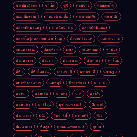
ชาเขียวมัจฉะ
ชาเย็น
ซูชิ
ดอยช้าง
ดอยสะเก็ด
ดอยเชียงราย
ด่านมะข้ามเตี้ย
ตลาดของกิน
ตลาดนัด
ตลาดนัดบ้านพรุ
ตลาดนัดป่ายาง
ตลาดนัดปิ่นทอง
ตลาดโต้รุ่ง ตลาดสดหาดใหญ่
ตำบลคลองแห
ถนนทรงวาด
ถนนนางงาม
ท่องเที่ยว
ทะเล
ทะเลหมอก
ท่าม่วง
ท่ามหาราช
ท่ามะกา
ท่ามะขาม
ท่าศาลา
ท่าใหม่
ที่พัก
ที่พักในสวน
ธรรมชาติ
ธรรมชาตื
นครปฐม
นครศรีธรรมราช
นนทบุรี
นิทรรศการ
บางกล่ำ
บางนา
บางแสน
บ้านพรุ
บาร์
บาร์ลับ
บาร์เหล้า
บาร์ไวน์
บูชาขอความรัก
ปัตตานี
ปากบารา
ปีนัง
ผับปาร์ตี้
พรหมคีรี
พังงา
พัฒนาการ
พัทลุง
พุทธมณฑลสาย 3
ภูเก็ต