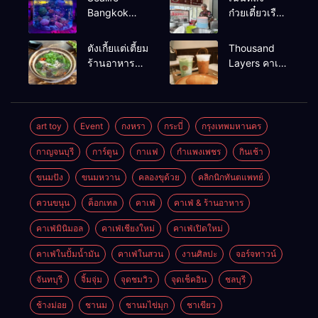
Bangkok
ก๋วยเตี๋ยวเรือ
สวนน้ำ ซีไลฟ์
เนื้อเน้น ร้าน
แบงค์คอก
อร่อยร้านดัง
ตังเกี้ยแต่เตี้ยม
Thousand
หาดใหญ่
ร้านอาหาร
Layers คาเฟ่
เช้าอร่อย
ในเมือง
นครศรีธรรมราช
นครศรีธรรมราช
art toy
Event
กงหรา
กระบี่
กรุงเทพมหานคร
กาญจนบุรี
การ์ตูน
กาแฟ
กำแพงเพชร
กินเช้า
ขนมปัง
ขนมหวาน
คลองขุด้วย
คลิกนิกทันตแพทย์
ควนขนุน
ค็อกเทล
คาเฟ่
คาเฟ่ & ร้านอาหาร
คาเฟ่มินิมอล
คาเฟ่เชียงใหม่
คาเฟ่เปิดใหม่
คาเฟ่ในปั้มน้ำมัน
คาเฟ่ในสวน
งานศิลปะ
จอร์จทาวน์
จันทบุรี
จิ้มจุ่ม
จุดชมวิว
จุดเช็คอิน
ชลบุรี
ช้างม่อย
ชานม
ชานมไข่มุก
ชาเขียว