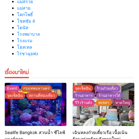
แม่สรวย
แม่สาย
โคกโพธิ์
โชคชัย 4
โดนัท
โรงพยาบาล
โรงแรม
โฮสเทล
ไร่ชาฉุยฟง
เรื่องมาใหม่
Event
กรุงเทพมหานคร
จุดเช็คอิน
ร้านก๋วยเตี๋ยว
จุดเช็คอิน
สถานที่ท่องเที่ยว
ร้านอาหาร
ร้านอาหารใต้
รีวิวร้านดัง
สงขลา
หาดใหญ่
Sealife Bangkok สวนน้ำ ซีไลฟ์
เฉินหลงก๋วยเตี๋ยวเรือ เนื้อเน้น
แบงค์คอก
ร้านอร่อยร้านดังหาดใหญ่