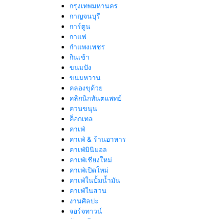
กรุงเทพมหานคร
กาญจนบุรี
การ์ตูน
กาแฟ
กำแพงเพชร
กินเช้า
ขนมปัง
ขนมหวาน
คลองขุด้วย
คลิกนิกทันตแพทย์
ควนขนุน
ค็อกเทล
คาเฟ่
คาเฟ่ & ร้านอาหาร
คาเฟ่มินิมอล
คาเฟ่เชียงใหม่
คาเฟ่เปิดใหม่
คาเฟ่ในปั้มน้ำมัน
คาเฟ่ในสวน
งานศิลปะ
จอร์จทาวน์