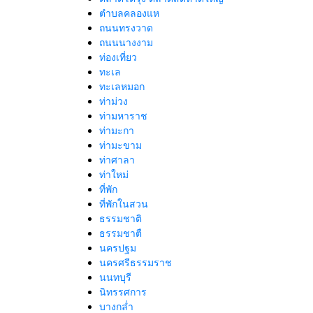
ตำบลคลองแห
ถนนทรงวาด
ถนนนางงาม
ท่องเที่ยว
ทะเล
ทะเลหมอก
ท่าม่วง
ท่ามหาราช
ท่ามะกา
ท่ามะขาม
ท่าศาลา
ท่าใหม่
ที่พัก
ที่พักในสวน
ธรรมชาติ
ธรรมชาตื
นครปฐม
นครศรีธรรมราช
นนทบุรี
นิทรรศการ
บางกล่ำ