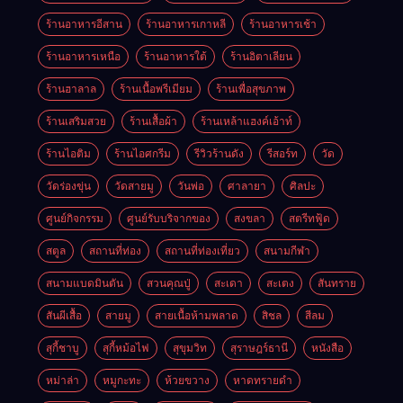
ร้านอาหารอีสาน
ร้านอาหารเกาหลี
ร้านอาหารเช้า
ร้านอาหารเหนือ
ร้านอาหารใต้
ร้านอิตาเลียน
ร้านฮาลาล
ร้านเนื้อพรีเมียม
ร้านเพื่อสุขภาพ
ร้านเสริมสวย
ร้านเสื้อผ้า
ร้านเหล้าแฮงค์เอ้าท์
ร้านไอติม
ร้านไอศกรีม
รีวิวร้านดัง
รีสอร์ท
วัด
วัดร่องขุ่น
วัดสายมู
วันพ่อ
ศาลายา
ศิลปะ
ศูนย์กิจกรรม
ศูนย์รับบริจากของ
สงขลา
สตรีทฟู้ด
สตูล
สถานที่ท่อง
สถานที่ท่องเที่ยว
สนามกีฬา
สนามแบดมินตัน
สวนคุณปู่
สะเดา
สะเตง
สันทราย
สันผีเสื้อ
สายมู
สายเนื้อห้ามพลาด
สิชล
สีลม
สุกี้ชาบู
สุกี้หม้อไฟ
สุขุมวิท
สุราษฎร์ธานี
หนังสือ
หม่าล่า
หมูกะทะ
ห้วยขวาง
หาดทรายดำ