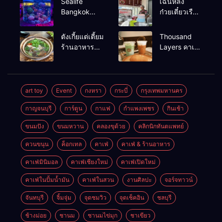
Sealife
เฉินหลง
Bangkok
ก๋วยเตี๋ยวเรือ
สวนน้ำ ซีไลฟ์
เนื้อเน้น ร้าน
แบงค์คอก
อร่อยร้านดัง
ตังเกี้ยแต่เตี้ยม
Thousand
หาดใหญ่
ร้านอาหาร
Layers คาเฟ่
เช้าอร่อย
ในเมือง
นครศรีธรรมราช
นครศรีธรรมราช
art toy
Event
กงหรา
กระบี่
กรุงเทพมหานคร
กาญจนบุรี
การ์ตูน
กาแฟ
กำแพงเพชร
กินเช้า
ขนมปัง
ขนมหวาน
คลองขุด้วย
คลิกนิกทันตแพทย์
ควนขนุน
ค็อกเทล
คาเฟ่
คาเฟ่ & ร้านอาหาร
คาเฟ่มินิมอล
คาเฟ่เชียงใหม่
คาเฟ่เปิดใหม่
คาเฟ่ในปั้มน้ำมัน
คาเฟ่ในสวน
งานศิลปะ
จอร์จทาวน์
จันทบุรี
จิ้มจุ่ม
จุดชมวิว
จุดเช็คอิน
ชลบุรี
ช้างม่อย
ชานม
ชานมไข่มุก
ชาเขียว