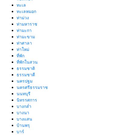
ทะเล
ทะเลหมอก
ท่าม่วง
ท่ามหาราช
ท่ามะกา
ท่ามะขาม
ท่าศาลา
ท่าใหม่
ที่พัก
ที่พักในสวน
ธรรมชาติ
ธรรมชาตื
นครปฐม
นครศรีธรรมราช
นนทบุรี
นิทรรศการ
บางกล่ำ
บางนา
บางแสน
บ้านพรุ
บาร์