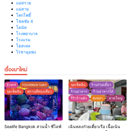
แม่สรวย
แม่สาย
โคกโพธิ์
โชคชัย 4
โดนัท
โรงพยาบาล
โรงแรม
โฮสเทล
ไร่ชาฉุยฟง
เรื่องมาใหม่
Event
กรุงเทพมหานคร
จุดเช็คอิน
ร้านก๋วยเตี๋ยว
จุดเช็คอิน
สถานที่ท่องเที่ยว
ร้านอาหาร
ร้านอาหารใต้
รีวิวร้านดัง
สงขลา
หาดใหญ่
Sealife Bangkok สวนน้ำ ซีไลฟ์
เฉินหลงก๋วยเตี๋ยวเรือ เนื้อเน้น