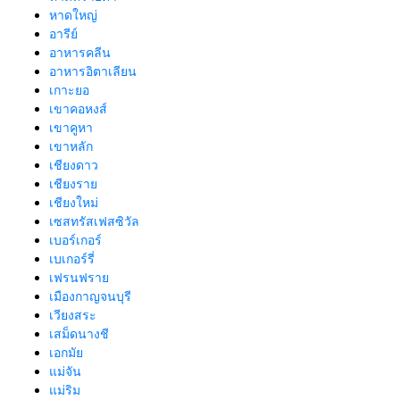
หาดใหญ่
อารีย์
อาหารคลีน
อาหารอิตาเลียน
เกาะยอ
เขาคอหงส์
เขาคูหา
เขาหลัก
เชียงดาว
เชียงราย
เชียงใหม่
เซสทรัสเฟสซิวัล
เบอร์เกอร์
เบเกอร์รี่
เฟรนฟราย
เมืองกาญจนบุรี
เวียงสระ
เสม็ดนางชี
เอกมัย
แม่จัน
แม่ริม