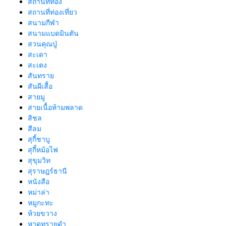
สถานที่ท่อง
สถานที่ท่องเที่ยว
สนามกีฬา
สนามแบดมินตัน
สวนคุณปู่
สะเดา
สะเตง
สันทราย
สันผีเสื้อ
สายมู
สายเนื้อห้ามพลาด
สิชล
สีลม
สุกี้ชาบู
สุกี้หม้อไฟ
สุขุมวิท
สุราษฎร์ธานี
หนังสือ
หม่าล่า
หมูกะทะ
ห้วยขวาง
หาดทรายดำ