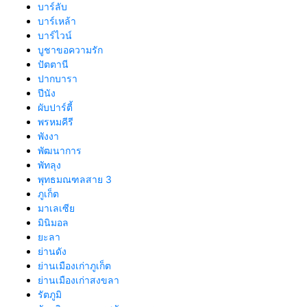
บาร์ลับ
บาร์เหล้า
บาร์ไวน์
บูชาขอความรัก
ปัตตานี
ปากบารา
ปีนัง
ผับปาร์ตี้
พรหมคีรี
พังงา
พัฒนาการ
พัทลุง
พุทธมณฑลสาย 3
ภูเก็ต
มาเลเซีย
มินิมอล
ยะลา
ย่านดัง
ย่านเมืองเก่าภูเก็ต
ย่านเมืองเก่าสงขลา
รัตภูมิ