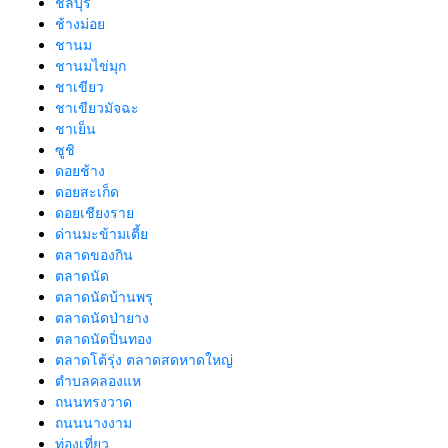
ชลบุรี
ช้างม่อย
ชานม
ชานมไข่มุก
ชาเขียว
ชาเขียวมัจฉะ
ชาเย็น
ซูชิ
ดอยช้าง
ดอยสะเก็ด
ดอยเชียงราย
ด่านมะข้ามเตี้ย
ตลาดของกิน
ตลาดนัด
ตลาดนัดบ้านพรุ
ตลาดนัดป่ายาง
ตลาดนัดปิ่นทอง
ตลาดโต้รุ่ง ตลาดสดหาดใหญ่
ตำบลคลองแห
ถนนทรงวาด
ถนนนางงาม
ท่องเที่ยว