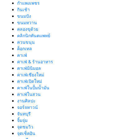
กำแพงเพชร
กินเช้า
ขนมปัง
ขนมหวาน
คลองขุด้วย
คลิกนิกทันตแพทย์
ควนขนุน
ค็อกเทล
คาเฟ่
คาเฟ่ & ร้านอาหาร
คาเฟ่มินิมอล
คาเฟ่เชียงใหม่
คาเฟ่เปิดใหม่
คาเฟ่ในปั้มน้ำมัน
คาเฟ่ในสวน
งานศิลปะ
จอร์จทาวน์
จันทบุรี
จิ้มจุ่ม
จุดชมวิว
จุดเช็คอิน