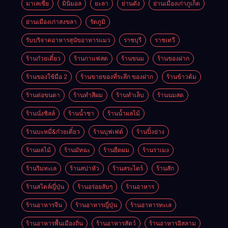
มาเลเซีย
มินิมอล
ยะลา
ย่านดัง
ย่านเมืองเก่าภูเก็ต
ย่านเมืองเก่าสงขลา
รัตภูมิ
รับบริจาคอาหารสุนัขอาหารแมว
ราชบุรี
ราชเทวี
ร้านก๋วยเตี๋ยว
ร้านกาแฟสด
ร้านขนม
ร้านของฝาก
ร้านของใช้มือ 2
ร้านขายของที่ระลึก ของฝาก
ร้านข้าวต้ม
ร้านต่อขนตา
ร้านทำสีผม
ร้านทำเล็บ
ร้านนมสด
ร้านนั่งชิลล์
ร้านน้ำชา
ร้านน้ำผลไม้
ร้านบะหมี่&ก๋วยเตี๋ยว
ร้านบุฟเฟต์
ร้านปิ้งย่าง
ร้านผลไม้
ร้านมัทฉะ
ร้านยืดผม
ร้านราเมง
ร้านริมทะเล
ร้านสปาหัว
ร้านสระไดร์
ร้านสัก
ร้านสไตล์ญี่ปุ่น
ร้านอร่อยลับๆ
ร้านอาหาร
ร้านอาหารจีน
ร้านอาหารญี่ปุ่น
ร้านอาหารทะเล
ร้านอาหารพื้นเมืองถิ่น
ร้านอาหารสัตว์
ร้านอาหารอิสลาม