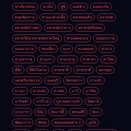
ชาเขียวมัจฉะ
ชาเย็น
ซูชิ
ดอยช้าง
ดอยสะเก็ด
ดอยเชียงราย
ด่านมะข้ามเตี้ย
ตลาดของกิน
ตลาดนัด
ตลาดนัดบ้านพรุ
ตลาดนัดป่ายาง
ตลาดนัดปิ่นทอง
ตลาดโต้รุ่ง ตลาดสดหาดใหญ่
ตำบลคลองแห
ถนนทรงวาด
ถนนนางงาม
ท่องเที่ยว
ทะเล
ทะเลหมอก
ท่าม่วง
ท่ามหาราช
ท่ามะกา
ท่ามะขาม
ท่าศาลา
ท่าใหม่
ที่พัก
ที่พักในสวน
ธรรมชาติ
ธรรมชาตื
นครปฐม
นครศรีธรรมราช
นนทบุรี
นิทรรศการ
บางกล่ำ
บางนา
บางแสน
บ้านพรุ
บาร์
บาร์ลับ
บาร์เหล้า
บาร์ไวน์
บูชาขอความรัก
ปัตตานี
ปากบารา
ปีนัง
ผับปาร์ตี้
พรหมคีรี
พังงา
พัฒนาการ
พัทลุง
พุทธมณฑลสาย 3
ภูเก็ต