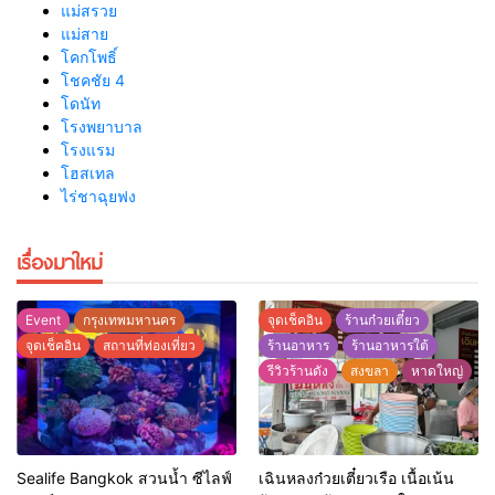
แม่สรวย
แม่สาย
โคกโพธิ์
โชคชัย 4
โดนัท
โรงพยาบาล
โรงแรม
โฮสเทล
ไร่ชาฉุยฟง
เรื่องมาใหม่
Event
กรุงเทพมหานคร
จุดเช็คอิน
ร้านก๋วยเตี๋ยว
จุดเช็คอิน
สถานที่ท่องเที่ยว
ร้านอาหาร
ร้านอาหารใต้
รีวิวร้านดัง
สงขลา
หาดใหญ่
Sealife Bangkok สวนน้ำ ซีไลฟ์
เฉินหลงก๋วยเตี๋ยวเรือ เนื้อเน้น