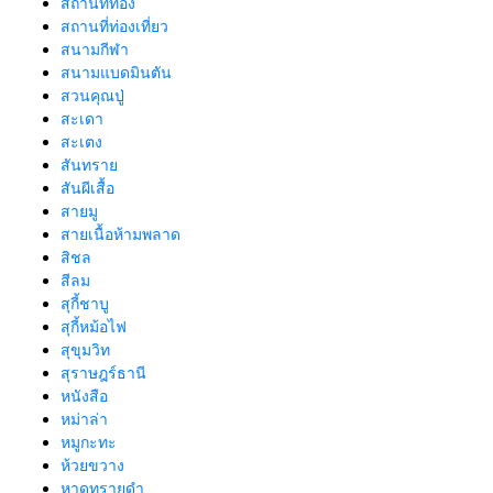
สถานที่ท่อง
สถานที่ท่องเที่ยว
สนามกีฬา
สนามแบดมินตัน
สวนคุณปู่
สะเดา
สะเตง
สันทราย
สันผีเสื้อ
สายมู
สายเนื้อห้ามพลาด
สิชล
สีลม
สุกี้ชาบู
สุกี้หม้อไฟ
สุขุมวิท
สุราษฎร์ธานี
หนังสือ
หม่าล่า
หมูกะทะ
ห้วยขวาง
หาดทรายดำ