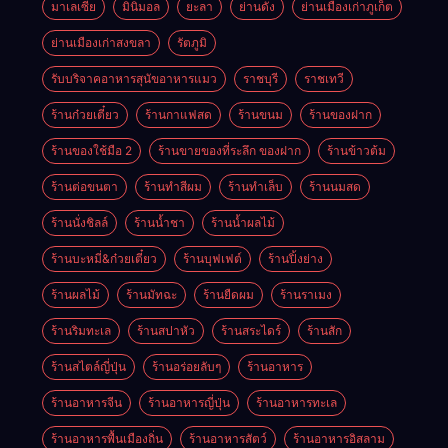
มาเลเซีย
มินิมอล
ยะลา
ย่านดัง
ย่านเมืองเก่าภูเก็ต
ย่านเมืองเก่าสงขลา
รัตภูมิ
รับบริจาคอาหารสุนัขอาหารแมว
ราชบุรี
ราชเทวี
ร้านก๋วยเตี๋ยว
ร้านกาแฟสด
ร้านขนม
ร้านของฝาก
ร้านของใช้มือ 2
ร้านขายของที่ระลึก ของฝาก
ร้านข้าวต้ม
ร้านต่อขนตา
ร้านทำสีผม
ร้านทำเล็บ
ร้านนมสด
ร้านนั่งชิลล์
ร้านน้ำชา
ร้านน้ำผลไม้
ร้านบะหมี่&ก๋วยเตี๋ยว
ร้านบุฟเฟต์
ร้านปิ้งย่าง
ร้านผลไม้
ร้านมัทฉะ
ร้านยืดผม
ร้านราเมง
ร้านริมทะเล
ร้านสปาหัว
ร้านสระไดร์
ร้านสัก
ร้านสไตล์ญี่ปุ่น
ร้านอร่อยลับๆ
ร้านอาหาร
ร้านอาหารจีน
ร้านอาหารญี่ปุ่น
ร้านอาหารทะเล
ร้านอาหารพื้นเมืองถิ่น
ร้านอาหารสัตว์
ร้านอาหารอิสลาม