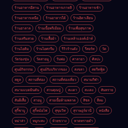
ร้านอาหารอีสาน
ร้านอาหารเกาหลี
ร้านอาหารเช้า
ร้านอาหารเหนือ
ร้านอาหารใต้
ร้านอิตาเลียน
ร้านฮาลาล
ร้านเนื้อพรีเมียม
ร้านเพื่อสุขภาพ
ร้านเสริมสวย
ร้านเสื้อผ้า
ร้านเหล้าแฮงค์เอ้าท์
ร้านไอติม
ร้านไอศกรีม
รีวิวร้านดัง
รีสอร์ท
วัด
วัดร่องขุ่น
วัดสายมู
วันพ่อ
ศาลายา
ศิลปะ
ศูนย์กิจกรรม
ศูนย์รับบริจากของ
สงขลา
สตรีทฟู้ด
สตูล
สถานที่ท่อง
สถานที่ท่องเที่ยว
สนามกีฬา
สนามแบดมินตัน
สวนคุณปู่
สะเดา
สะเตง
สันทราย
สันผีเสื้อ
สายมู
สายเนื้อห้ามพลาด
สิชล
สีลม
สุกี้ชาบู
สุกี้หม้อไฟ
สุขุมวิท
สุราษฎร์ธานี
หนังสือ
หม่าล่า
หมูกะทะ
ห้วยขวาง
หาดทรายดำ