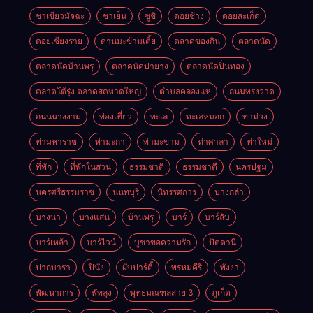
ชาเขียวมัจฉะ
ชาเย็น
ซูชิ
ดอยช้าง
ดอยสะเก็ด
ดอยเชียงราย
ด่านมะข้ามเตี้ย
ตลาดของกิน
ตลาดนัด
ตลาดนัดบ้านพรุ
ตลาดนัดป่ายาง
ตลาดนัดปิ่นทอง
ตลาดโต้รุ่ง ตลาดสดหาดใหญ่
ตำบลคลองแห
ถนนทรงวาด
ถนนนางงาม
ท่องเที่ยว
ทะเล
ทะเลหมอก
ท่าม่วง
ท่ามหาราช
ท่ามะกา
ท่ามะขาม
ท่าศาลา
ท่าใหม่
ที่พัก
ที่พักในสวน
ธรรมชาติ
ธรรมชาตื
นครปฐม
นครศรีธรรมราช
นนทบุรี
นิทรรศการ
บางกล่ำ
บางนา
บางแสน
บ้านพรุ
บาร์
บาร์ลับ
บาร์เหล้า
บาร์ไวน์
บูชาขอความรัก
ปัตตานี
ปากบารา
ปีนัง
ผับปาร์ตี้
พรหมคีรี
พังงา
พัฒนาการ
พัทลุง
พุทธมณฑลสาย 3
ภูเก็ต