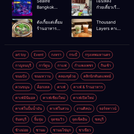
Sealife
เฉินหลง
Bangkok
ก๋วยเตี๋ยวเรือ
สวนน้ำ ซีไลฟ์
เนื้อเน้น ร้าน
แบงค์คอก
อร่อยร้านดัง
ตังเกี้ยแต่เตี้ยม
Thousand
หาดใหญ่
ร้านอาหาร
Layers คาเฟ่
เช้าอร่อย
ในเมือง
นครศรีธรรมราช
นครศรีธรรมราช
art toy
Event
กงหรา
กระบี่
กรุงเทพมหานคร
กาญจนบุรี
การ์ตูน
กาแฟ
กำแพงเพชร
กินเช้า
ขนมปัง
ขนมหวาน
คลองขุด้วย
คลิกนิกทันตแพทย์
ควนขนุน
ค็อกเทล
คาเฟ่
คาเฟ่ & ร้านอาหาร
คาเฟ่มินิมอล
คาเฟ่เชียงใหม่
คาเฟ่เปิดใหม่
คาเฟ่ในปั้มน้ำมัน
คาเฟ่ในสวน
งานศิลปะ
จอร์จทาวน์
จันทบุรี
จิ้มจุ่ม
จุดชมวิว
จุดเช็คอิน
ชลบุรี
ช้างม่อย
ชานม
ชานมไข่มุก
ชาเขียว