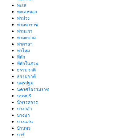
ทะเล
ทะเลหมอก
ท่าม่วง
ท่ามหาราช
ท่ามะกา
ท่ามะขาม
ท่าศาลา
ท่าใหม่
ที่พัก
ที่พักในสวน
ธรรมชาติ
ธรรมชาตื
นครปฐม
นครศรีธรรมราช
นนทบุรี
นิทรรศการ
บางกล่ำ
บางนา
บางแสน
บ้านพรุ
บาร์