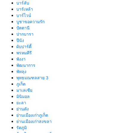
บาร์ลับ
บาร์เหล้า
บาร์ไวน์
บูชาขอความรัก
ปัตตานี
ปากบารา
ปีนัง
ผับปาร์ตี้
พรหมคีรี
พังงา
พัฒนาการ
พัทลุง
พุทธมณฑลสาย 3
ภูเก็ต
มาเลเซีย
มินิมอล
ยะลา
ย่านดัง
ย่านเมืองเก่าภูเก็ต
ย่านเมืองเก่าสงขลา
รัตภูมิ