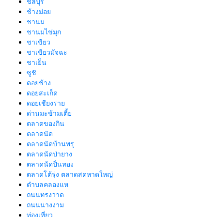
ชลบุรี
ช้างม่อย
ชานม
ชานมไข่มุก
ชาเขียว
ชาเขียวมัจฉะ
ชาเย็น
ซูชิ
ดอยช้าง
ดอยสะเก็ด
ดอยเชียงราย
ด่านมะข้ามเตี้ย
ตลาดของกิน
ตลาดนัด
ตลาดนัดบ้านพรุ
ตลาดนัดป่ายาง
ตลาดนัดปิ่นทอง
ตลาดโต้รุ่ง ตลาดสดหาดใหญ่
ตำบลคลองแห
ถนนทรงวาด
ถนนนางงาม
ท่องเที่ยว