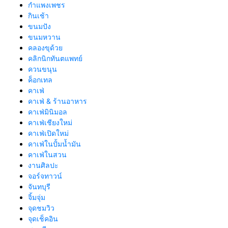
กำแพงเพชร
กินเช้า
ขนมปัง
ขนมหวาน
คลองขุด้วย
คลิกนิกทันตแพทย์
ควนขนุน
ค็อกเทล
คาเฟ่
คาเฟ่ & ร้านอาหาร
คาเฟ่มินิมอล
คาเฟ่เชียงใหม่
คาเฟ่เปิดใหม่
คาเฟ่ในปั้มน้ำมัน
คาเฟ่ในสวน
งานศิลปะ
จอร์จทาวน์
จันทบุรี
จิ้มจุ่ม
จุดชมวิว
จุดเช็คอิน