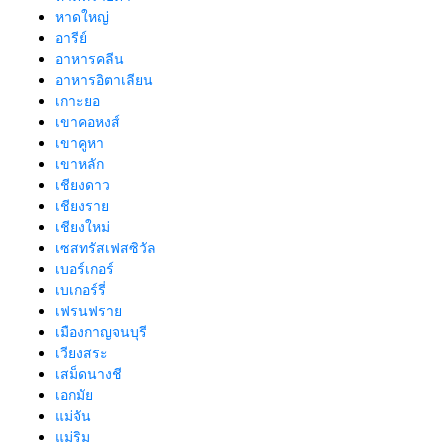
หาดใหญ่
อารีย์
อาหารคลีน
อาหารอิตาเลียน
เกาะยอ
เขาคอหงส์
เขาคูหา
เขาหลัก
เชียงดาว
เชียงราย
เชียงใหม่
เซสทรัสเฟสซิวัล
เบอร์เกอร์
เบเกอร์รี่
เฟรนฟราย
เมืองกาญจนบุรี
เวียงสระ
เสม็ดนางชี
เอกมัย
แม่จัน
แม่ริม