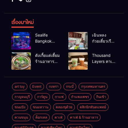
เรื่องมาใหม่
Sealife
เฉินหลง
Bangkok
ก๋วยเตี๋ยวเรือ
สวนน้ำ ซีไลฟ์
เนื้อเน้น ร้าน
แบงค์คอก
อร่อยร้านดัง
ตังเกี้ยแต่เตี้ยม
Thousand
หาดใหญ่
ร้านอาหาร
Layers คาเฟ่
เช้าอร่อย
ในเมือง
นครศรีธรรมราช
นครศรีธรรมราช
art toy
Event
กงหรา
กระบี่
กรุงเทพมหานคร
กาญจนบุรี
การ์ตูน
กาแฟ
กำแพงเพชร
กินเช้า
ขนมปัง
ขนมหวาน
คลองขุด้วย
คลิกนิกทันตแพทย์
ควนขนุน
ค็อกเทล
คาเฟ่
คาเฟ่ & ร้านอาหาร
คาเฟ่มินิมอล
คาเฟ่เชียงใหม่
คาเฟ่เปิดใหม่