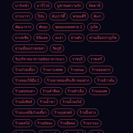
บาร์เหล้า
บาร์ไวน์
บูชาขอความรัก
ปัตตานี
ปากบารา
ปีนัง
ผับปาร์ตี้
พรหมคีรี
พังงา
พัฒนาการ
พัทลุง
พุทธมณฑลสาย 3
ภูเก็ต
มาเลเซีย
มินิมอล
ยะลา
ย่านดัง
ย่านเมืองเก่าภูเก็ต
ย่านเมืองเก่าสงขลา
รัตภูมิ
รับบริจาคอาหารสุนัขอาหารแมว
ราชบุรี
ราชเทวี
ร้านก๋วยเตี๋ยว
ร้านกาแฟสด
ร้านขนม
ร้านของฝาก
ร้านของใช้มือ 2
ร้านขายของที่ระลึก ของฝาก
ร้านข้าวต้ม
ร้านต่อขนตา
ร้านทำสีผม
ร้านทำเล็บ
ร้านนมสด
ร้านนั่งชิลล์
ร้านน้ำชา
ร้านน้ำผลไม้
ร้านบะหมี่&ก๋วยเตี๋ยว
ร้านบุฟเฟต์
ร้านปิ้งย่าง
ร้านผลไม้
ร้านมัทฉะ
ร้านยืดผม
ร้านราเมง