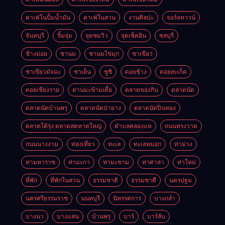
คาเฟ่ในปั้มน้ำมัน
คาเฟ่ในสวน
งานศิลปะ
จอร์จทาวน์
จันทบุรี
จิ้มจุ่ม
จุดชมวิว
จุดเช็คอิน
ชลบุรี
ช้างม่อย
ชานม
ชานมไข่มุก
ชาเขียว
ชาเขียวมัจฉะ
ชาเย็น
ซูชิ
ดอยช้าง
ดอยสะเก็ด
ดอยเชียงราย
ด่านมะข้ามเตี้ย
ตลาดของกิน
ตลาดนัด
ตลาดนัดบ้านพรุ
ตลาดนัดป่ายาง
ตลาดนัดปิ่นทอง
ตลาดโต้รุ่ง ตลาดสดหาดใหญ่
ตำบลคลองแห
ถนนทรงวาด
ถนนนางงาม
ท่องเที่ยว
ทะเล
ทะเลหมอก
ท่าม่วง
ท่ามหาราช
ท่ามะกา
ท่ามะขาม
ท่าศาลา
ท่าใหม่
ที่พัก
ที่พักในสวน
ธรรมชาติ
ธรรมชาตื
นครปฐม
นครศรีธรรมราช
นนทบุรี
นิทรรศการ
บางกล่ำ
บางนา
บางแสน
บ้านพรุ
บาร์
บาร์ลับ