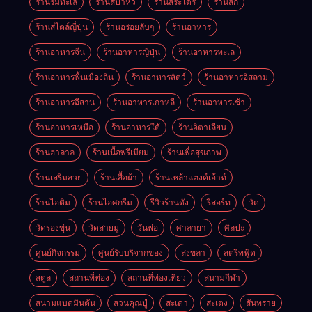
ร้านริมทะเล
ร้านสปาหัว
ร้านสระไดร์
ร้านสัก
ร้านสไตล์ญี่ปุ่น
ร้านอร่อยลับๆ
ร้านอาหาร
ร้านอาหารจีน
ร้านอาหารญี่ปุ่น
ร้านอาหารทะเล
ร้านอาหารพื้นเมืองถิ่น
ร้านอาหารสัตว์
ร้านอาหารอิสลาม
ร้านอาหารอีสาน
ร้านอาหารเกาหลี
ร้านอาหารเช้า
ร้านอาหารเหนือ
ร้านอาหารใต้
ร้านอิตาเลียน
ร้านฮาลาล
ร้านเนื้อพรีเมียม
ร้านเพื่อสุขภาพ
ร้านเสริมสวย
ร้านเสื้อผ้า
ร้านเหล้าแฮงค์เอ้าท์
ร้านไอติม
ร้านไอศกรีม
รีวิวร้านดัง
รีสอร์ท
วัด
วัดร่องขุ่น
วัดสายมู
วันพ่อ
ศาลายา
ศิลปะ
ศูนย์กิจกรรม
ศูนย์รับบริจากของ
สงขลา
สตรีทฟู้ด
สตูล
สถานที่ท่อง
สถานที่ท่องเที่ยว
สนามกีฬา
สนามแบดมินตัน
สวนคุณปู่
สะเดา
สะเตง
สันทราย