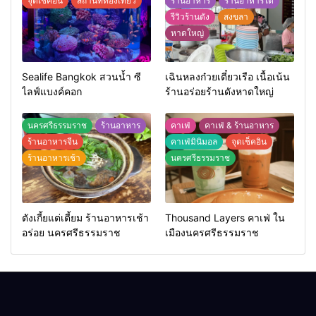
จุดเช็คอิน
สถานที่ท่องเที่ยว
ร้านอาหาร
ร้านอาหารใต้
รีวิวร้านดัง
สงขลา
หาดใหญ่
Sealife Bangkok สวนน้ำ ซี
เฉินหลงก๋วยเตี๋ยวเรือ เนื้อเน้น
ไลฟ์แบงค์คอก
ร้านอร่อยร้านดังหาดใหญ่
นครศรีธรรมราช
ร้านอาหาร
คาเฟ่
คาเฟ่ & ร้านอาหาร
ร้านอาหารจีน
คาเฟ่มินิมอล
จุดเช็คอิน
ร้านอาหารเช้า
นครศรีธรรมราช
ตังเกี้ยแต่เตี้ยม ร้านอาหารเช้า
Thousand Layers คาเฟ่ ใน
อร่อย นครศรีธรรมราช
เมืองนครศรีธรรมราช