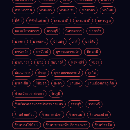
ท่ามหาราช
ท่ามะกา
ท่ามะขาม
ท่าศาลา
ท่าใหม่
ที่พัก
ที่พักในสวน
ธรรมชาติ
ธรรมชาตื
นครปฐม
นครศรีธรรมราช
นนทบุรี
นิทรรศการ
บางกล่ำ
บางนา
บางแสน
บ้านพรุ
บาร์
บาร์ลับ
บาร์เหล้า
บาร์ไวน์
บูชาขอความรัก
ปัตตานี
ปากบารา
ปีนัง
ผับปาร์ตี้
พรหมคีรี
พังงา
พัฒนาการ
พัทลุง
พุทธมณฑลสาย 3
ภูเก็ต
มาเลเซีย
มินิมอล
ยะลา
ย่านดัง
ย่านเมืองเก่าภูเก็ต
ย่านเมืองเก่าสงขลา
รัตภูมิ
รับบริจาคอาหารสุนัขอาหารแมว
ราชบุรี
ราชเทวี
ร้านก๋วยเตี๋ยว
ร้านกาแฟสด
ร้านขนม
ร้านของฝาก
ร้านของใช้มือ 2
ร้านขายของที่ระลึก ของฝาก
ร้านข้าวต้ม