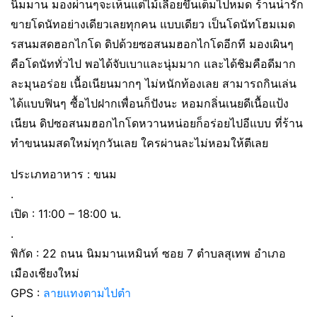
นิมมาน มองผ่านๆจะเห็นแต่ไม้เลื้อยขึ้นเต็มไปหมด ร้านน่ารัก
ขายโดนัทอย่างเดียวเลยทุกคน แบบเดียว เป็นโดนัทโฮมเมด
รสนมสดฮอกไกโด ดิปด้วยซอสนมฮอกไกโดอีกที มองเผินๆ
คือโดนัททั่วไป พอได้จับเบาและนุ่มมาก และได้ชิมคือดีมาก
ละมุนอร่อย เนื้อเนียนมากๆ ไม่หนักท้องเลย สามารถกินเล่น
ได้แบบฟินๆ ซื้อไปฝากเพื่อนก็ปังนะ หอมกลิ่นเนยดีเนื้อแป้ง
เนียน ดิปซอสนมฮอกไกโดหวานหน่อยก็อร่อยไปอีแบบ ที่ร้าน
ทำขนนมสดใหม่ทุกวันเลย ใครผ่านละไม่หอมให้ตีเลย
ประเภทอาหาร : ขนม
.
เปิด : 11:00 – 18:00 น.
.
พิกัด : 22 ถนน นิมมานเหมินท์ ซอย 7 ตำบลสุเทพ อำเภอ
เมืองเชียงใหม่
GPS :
ลายแทงตามไปตำ
.