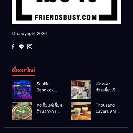
© copyright 2026
เรื่องมาใหม่
Sealife
เฉินหลง
Bangkok
ก๋วยเตี๋ยวเรือ
สวนน้ำ ซีไลฟ์
เนื้อเน้น ร้าน
แบงค์คอก
อร่อยร้านดัง
ตังเกี้ยแต่เตี้ยม
Thousand
หาดใหญ่
ร้านอาหาร
Layers คาเฟ่
เช้าอร่อย
ในเมือง
นครศรีธรรมราช
นครศรีธรรมราช