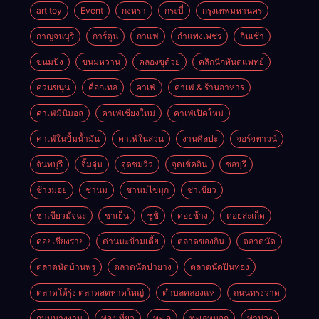
art toy
Event
กงหรา
กระบี่
กรุงเทพมหานคร
กาญจนบุรี
การ์ตูน
กาแฟ
กำแพงเพชร
กินเช้า
ขนมปัง
ขนมหวาน
คลองขุด้วย
คลิกนิกทันตแพทย์
ควนขนุน
ค็อกเทล
คาเฟ่
คาเฟ่ & ร้านอาหาร
คาเฟ่มินิมอล
คาเฟ่เชียงใหม่
คาเฟ่เปิดใหม่
คาเฟ่ในปั้มน้ำมัน
คาเฟ่ในสวน
งานศิลปะ
จอร์จทาวน์
จันทบุรี
จิ้มจุ่ม
จุดชมวิว
จุดเช็คอิน
ชลบุรี
ช้างม่อย
ชานม
ชานมไข่มุก
ชาเขียว
ชาเขียวมัจฉะ
ชาเย็น
ซูชิ
ดอยช้าง
ดอยสะเก็ด
ดอยเชียงราย
ด่านมะข้ามเตี้ย
ตลาดของกิน
ตลาดนัด
ตลาดนัดบ้านพรุ
ตลาดนัดป่ายาง
ตลาดนัดปิ่นทอง
ตลาดโต้รุ่ง ตลาดสดหาดใหญ่
ตำบลคลองแห
ถนนทรงวาด
ถนนนางงาม
ท่องเที่ยว
ทะเล
ทะเลหมอก
ท่าม่วง