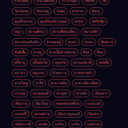
ร้านไอติม
ร้านไอศกรีม
รีวิวร้านดัง
รีสอร์ท
วัด
วัดร่องขุ่น
วัดสายมู
วันพ่อ
ศาลายา
ศิลปะ
ศูนย์กิจกรรม
ศูนย์รับบริจากของ
สงขลา
สตรีทฟู้ด
สตูล
สถานที่ท่อง
สถานที่ท่องเที่ยว
สนามกีฬา
สนามแบดมินตัน
สวนคุณปู่
สะเดา
สะเตง
สันทราย
สันผีเสื้อ
สายมู
สายเนื้อห้ามพลาด
สิชล
สีลม
สุกี้ชาบู
สุกี้หม้อไฟ
สุขุมวิท
สุราษฎร์ธานี
หนังสือ
หม่าล่า
หมูกะทะ
ห้วยขวาง
หาดทรายดำ
หาดใหญ่
อารีย์
อาหารคลีน
อาหารอิตาเลียน
เกาะยอ
เขาคอหงส์
เขาคูหา
เขาหลัก
เชียงดาว
เชียงราย
เชียงใหม่
เซสทรัสเฟสซิวัล
เบอร์เกอร์
เบเกอร์รี่
เฟรนฟราย
เมืองกาญจนบุรี
เวียงสระ
เสม็ดนางชี
เอกมัย
แม่จัน
แม่ริม
แม่สรวย