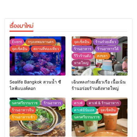
เรื่องมาใหม่
Event
กรุงเทพมหานคร
จุดเช็คอิน
ร้านก๋วยเตี๋ยว
จุดเช็คอิน
สถานที่ท่องเที่ยว
ร้านอาหาร
ร้านอาหารใต้
รีวิวร้านดัง
สงขลา
หาดใหญ่
Sealife Bangkok สวนน้ำ ซี
เฉินหลงก๋วยเตี๋ยวเรือ เนื้อเน้น
ไลฟ์แบงค์คอก
ร้านอร่อยร้านดังหาดใหญ่
นครศรีธรรมราช
ร้านอาหาร
คาเฟ่
คาเฟ่ & ร้านอาหาร
ร้านอาหารจีน
คาเฟ่มินิมอล
จุดเช็คอิน
ร้านอาหารเช้า
นครศรีธรรมราช