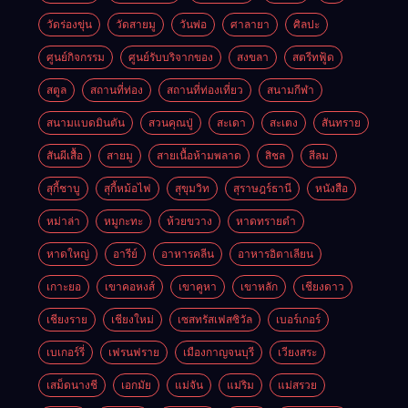
วัดร่องขุ่น
วัดสายมู
วันพ่อ
ศาลายา
ศิลปะ
ศูนย์กิจกรรม
ศูนย์รับบริจากของ
สงขลา
สตรีทฟู้ด
สตูล
สถานที่ท่อง
สถานที่ท่องเที่ยว
สนามกีฬา
สนามแบดมินตัน
สวนคุณปู่
สะเดา
สะเตง
สันทราย
สันผีเสื้อ
สายมู
สายเนื้อห้ามพลาด
สิชล
สีลม
สุกี้ชาบู
สุกี้หม้อไฟ
สุขุมวิท
สุราษฎร์ธานี
หนังสือ
หม่าล่า
หมูกะทะ
ห้วยขวาง
หาดทรายดำ
หาดใหญ่
อารีย์
อาหารคลีน
อาหารอิตาเลียน
เกาะยอ
เขาคอหงส์
เขาคูหา
เขาหลัก
เชียงดาว
เชียงราย
เชียงใหม่
เซสทรัสเฟสซิวัล
เบอร์เกอร์
เบเกอร์รี่
เฟรนฟราย
เมืองกาญจนบุรี
เวียงสระ
เสม็ดนางชี
เอกมัย
แม่จัน
แม่ริม
แม่สรวย