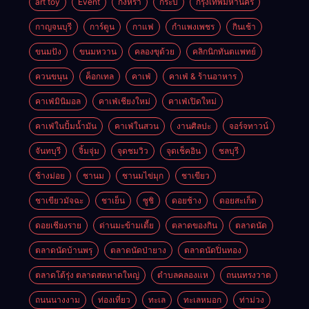
art toy
Event
กงหรา
กระบี่
กรุงเทพมหานคร
กาญจนบุรี
การ์ตูน
กาแฟ
กำแพงเพชร
กินเช้า
ขนมปัง
ขนมหวาน
คลองขุด้วย
คลิกนิกทันตแพทย์
ควนขนุน
ค็อกเทล
คาเฟ่
คาเฟ่ & ร้านอาหาร
คาเฟ่มินิมอล
คาเฟ่เชียงใหม่
คาเฟ่เปิดใหม่
คาเฟ่ในปั้มน้ำมัน
คาเฟ่ในสวน
งานศิลปะ
จอร์จทาวน์
จันทบุรี
จิ้มจุ่ม
จุดชมวิว
จุดเช็คอิน
ชลบุรี
ช้างม่อย
ชานม
ชานมไข่มุก
ชาเขียว
ชาเขียวมัจฉะ
ชาเย็น
ซูชิ
ดอยช้าง
ดอยสะเก็ด
ดอยเชียงราย
ด่านมะข้ามเตี้ย
ตลาดของกิน
ตลาดนัด
ตลาดนัดบ้านพรุ
ตลาดนัดป่ายาง
ตลาดนัดปิ่นทอง
ตลาดโต้รุ่ง ตลาดสดหาดใหญ่
ตำบลคลองแห
ถนนทรงวาด
ถนนนางงาม
ท่องเที่ยว
ทะเล
ทะเลหมอก
ท่าม่วง