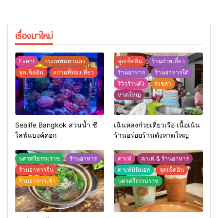
เรื่องมาใหม่
Event
กรุงเทพมหานคร
จุดเช็คอิน
ร้านก๋วยเตี๋ยว
จุดเช็คอิน
สถานที่ท่องเที่ยว
ร้านอาหาร
ร้านอาหารใต้
รีวิวร้านดัง
สงขลา
หาดใหญ่
Sealife Bangkok สวนน้ำ ซี
เฉินหลงก๋วยเตี๋ยวเรือ เนื้อเน้น
ไลฟ์แบงค์คอก
ร้านอร่อยร้านดังหาดใหญ่
นครศรีธรรมราช
ร้านอาหาร
คาเฟ่
คาเฟ่ & ร้านอาหาร
ร้านอาหารจีน
คาเฟ่มินิมอล
จุดเช็คอิน
ร้านอาหารเช้า
นครศรีธรรมราช