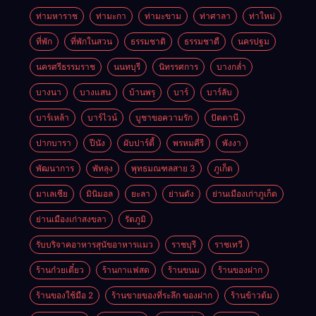
ท่ามหาราช
ท่ามะกา
ท่ามะขาม
ท่าศาลา
ท่าใหม่
ที่พัก
ที่พักในสวน
ธรรมชาติ
ธรรมชาตื
นครปฐม
นครศรีธรรมราช
นนทบุรี
นิทรรศการ
บางกล่ำ
บางนา
บางแสน
บ้านพรุ
บาร์
บาร์ลับ
บาร์เหล้า
บาร์ไวน์
บูชาขอความรัก
ปัตตานี
ปากบารา
ปีนัง
ผับปาร์ตี้
พรหมคีรี
พังงา
พัฒนาการ
พัทลุง
พุทธมณฑลสาย 3
ภูเก็ต
มาเลเซีย
มินิมอล
ยะลา
ย่านดัง
ย่านเมืองเก่าภูเก็ต
ย่านเมืองเก่าสงขลา
รัตภูมิ
รับบริจาคอาหารสุนัขอาหารแมว
ราชบุรี
ราชเทวี
ร้านก๋วยเตี๋ยว
ร้านกาแฟสด
ร้านขนม
ร้านของฝาก
ร้านของใช้มือ 2
ร้านขายของที่ระลึก ของฝาก
ร้านข้าวต้ม