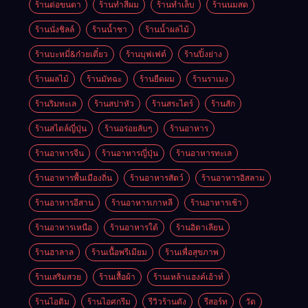
ร้านต่อขนตา
ร้านทำสีผม
ร้านทำเล็บ
ร้านนมสด
ร้านนั่งชิลล์
ร้านน้ำชา
ร้านน้ำผลไม้
ร้านบะหมี่&ก๋วยเตี๋ยว
ร้านบุฟเฟต์
ร้านปิ้งย่าง
ร้านผลไม้
ร้านมัทฉะ
ร้านยืดผม
ร้านราเมง
ร้านริมทะเล
ร้านสปาหัว
ร้านสระไดร์
ร้านสัก
ร้านสไตล์ญี่ปุ่น
ร้านอร่อยลับๆ
ร้านอาหาร
ร้านอาหารจีน
ร้านอาหารญี่ปุ่น
ร้านอาหารทะเล
ร้านอาหารพื้นเมืองถิ่น
ร้านอาหารสัตว์
ร้านอาหารอิสลาม
ร้านอาหารอีสาน
ร้านอาหารเกาหลี
ร้านอาหารเช้า
ร้านอาหารเหนือ
ร้านอาหารใต้
ร้านอิตาเลียน
ร้านฮาลาล
ร้านเนื้อพรีเมียม
ร้านเพื่อสุขภาพ
ร้านเสริมสวย
ร้านเสื้อผ้า
ร้านเหล้าแฮงค์เอ้าท์
ร้านไอติม
ร้านไอศกรีม
รีวิวร้านดัง
รีสอร์ท
วัด