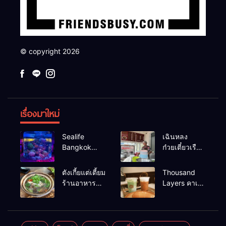
© copyright 2026
เรื่องมาใหม่
Sealife
เฉินหลง
Bangkok
ก๋วยเตี๋ยวเรือ
สวนน้ำ ซีไลฟ์
เนื้อเน้น ร้าน
แบงค์คอก
อร่อยร้านดัง
ตังเกี้ยแต่เตี้ยม
Thousand
หาดใหญ่
ร้านอาหาร
Layers คาเฟ่
เช้าอร่อย
ในเมือง
นครศรีธรรมราช
นครศรีธรรมราช