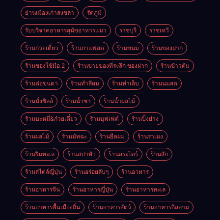
ย่านเมืองเก่าสงขลา
รัตภูมิ
รับบริจาคอาหารสุนัขอาหารแมว
ราชบุรี
ราชเทวี
ร้านก๋วยเตี๋ยว
ร้านกาแฟสด
ร้านขนม
ร้านของฝาก
ร้านของใช้มือ 2
ร้านขายของที่ระลึก ของฝาก
ร้านข้าวต้ม
ร้านต่อขนตา
ร้านทำสีผม
ร้านทำเล็บ
ร้านนมสด
ร้านนั่งชิลล์
ร้านน้ำชา
ร้านน้ำผลไม้
ร้านบะหมี่&ก๋วยเตี๋ยว
ร้านบุฟเฟต์
ร้านปิ้งย่าง
ร้านผลไม้
ร้านมัทฉะ
ร้านยืดผม
ร้านราเมง
ร้านริมทะเล
ร้านสปาหัว
ร้านสระไดร์
ร้านสัก
ร้านสไตล์ญี่ปุ่น
ร้านอร่อยลับๆ
ร้านอาหาร
ร้านอาหารจีน
ร้านอาหารญี่ปุ่น
ร้านอาหารทะเล
ร้านอาหารพื้นเมืองถิ่น
ร้านอาหารสัตว์
ร้านอาหารอิสลาม