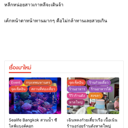
หลีกหน่อยสาวเกาหลีจะเดินจ้า
เค้กหน้าตาหน้าทานมากๆ คือไม่กล้าทานเลยสวยเกิน
เรื่องมาใหม่
Event
กรุงเทพมหานคร
จุดเช็คอิน
ร้านก๋วยเตี๋ยว
จุดเช็คอิน
สถานที่ท่องเที่ยว
ร้านอาหาร
ร้านอาหารใต้
รีวิวร้านดัง
สงขลา
หาดใหญ่
Sealife Bangkok สวนน้ำ ซี
เฉินหลงก๋วยเตี๋ยวเรือ เนื้อเน้น
ไลฟ์แบงค์คอก
ร้านอร่อยร้านดังหาดใหญ่