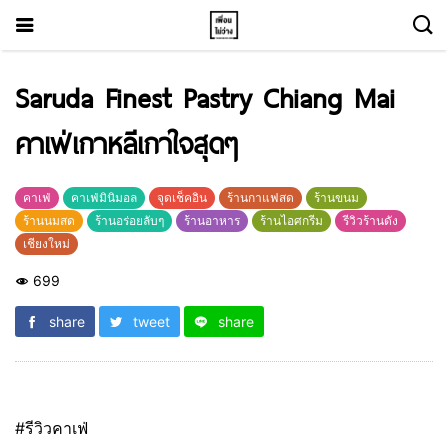
Saruda Finest Pastry Chiang Mai
คาเฟ่เกาหลีเกาใจสุดๆ
คาเฟ่
คาเฟ่มินิมอล
จุดเช็คอิน
ร้านกาแฟสด
ร้านขนม
ร้านนมสด
ร้านอร่อยลับๆ
ร้านอาหาร
ร้านไอศกรีม
รีวิวร้านดัง
เชียงใหม่
699
share
tweet
share
#รีวิวคาเฟ่