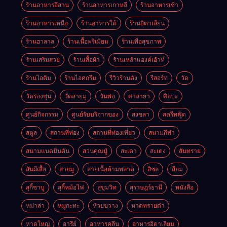
ร้านอาหารอีสาน
ร้านอาหารเกาหลี
ร้านอาหารเช้า
ร้านอาหารเหนือ
ร้านอาหารใต้
ร้านอิตาเลียน
ร้านฮาลาล
ร้านเนื้อพรีเมียม
ร้านเพื่อสุขภาพ
ร้านเสริมสวย
ร้านเสื้อผ้า
ร้านเหล้าแฮงค์เอ้าท์
ร้านไอติม
ร้านไอศกรีม
รีวิวร้านดัง
รีสอร์ท
วัด
วัดร่องขุ่น
วัดสายมู
วันพ่อ
ศาลายา
ศิลปะ
ศูนย์กิจกรรม
ศูนย์รับบริจากของ
สงขลา
สตรีทฟู้ด
สตูล
สถานที่ท่อง
สถานที่ท่องเที่ยว
สนามกีฬา
สนามแบดมินตัน
สวนคุณปู่
สะเดา
สะเตง
สันทราย
สันผีเสื้อ
สายมู
สายเนื้อห้ามพลาด
สิชล
สีลม
สุกี้ชาบู
สุกี้หม้อไฟ
สุขุมวิท
สุราษฎร์ธานี
หนังสือ
หม่าล่า
หมูกะทะ
ห้วยขวาง
หาดทรายดำ
หาดใหญ่
อารีย์
อาหารคลีน
อาหารอิตาเลียน