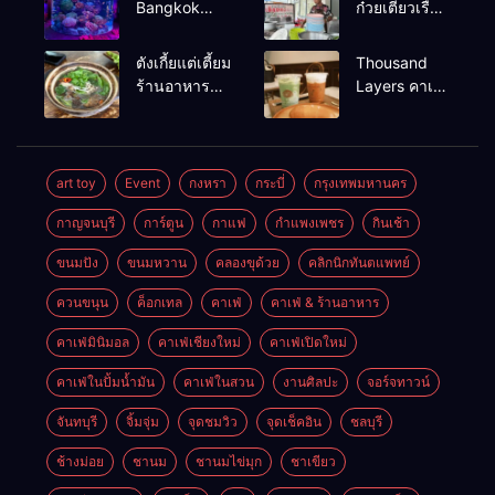
Bangkok
ก๋วยเตี๋ยวเรือ
สวนน้ำ ซีไลฟ์
เนื้อเน้น ร้าน
แบงค์คอก
อร่อยร้านดัง
ตังเกี้ยแต่เตี้ยม
Thousand
หาดใหญ่
ร้านอาหาร
Layers คาเฟ่
เช้าอร่อย
ในเมือง
นครศรีธรรมราช
นครศรีธรรมราช
art toy
Event
กงหรา
กระบี่
กรุงเทพมหานคร
กาญจนบุรี
การ์ตูน
กาแฟ
กำแพงเพชร
กินเช้า
ขนมปัง
ขนมหวาน
คลองขุด้วย
คลิกนิกทันตแพทย์
ควนขนุน
ค็อกเทล
คาเฟ่
คาเฟ่ & ร้านอาหาร
คาเฟ่มินิมอล
คาเฟ่เชียงใหม่
คาเฟ่เปิดใหม่
คาเฟ่ในปั้มน้ำมัน
คาเฟ่ในสวน
งานศิลปะ
จอร์จทาวน์
จันทบุรี
จิ้มจุ่ม
จุดชมวิว
จุดเช็คอิน
ชลบุรี
ช้างม่อย
ชานม
ชานมไข่มุก
ชาเขียว