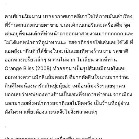
.
คาเฟ่ย่านนิมมาน บรรยากาศเกาหลีเกาใจให้ภาพมันเล่าเรื่อง
ที่ร้านตกแต่งสบายตาขาย ขนมเค้กเบเกอรี่และเครื่องดื่ม จุด
เด่นอยู่ที่ขนมเค้กที่ทำหน้าตาออกมาสวยงามมากกกกกก และ
ไม่ได้แค่หน้าตาที่ดูน่าทานนะ รสชาติอร่อยใช่เล่นเลยใช้ได้ ที่
แอดสั่งมากินตัวไส้ข้างในจะเป็นแยมที่ทางร้านขาย รสชาติ
ออกทางเปรี้ยวเล็กๆ หวานไม่มาก ไม่เลี่ยน จากที่ทาน
Orange Bliss (200฿) ทำออกมาเป็นรูปส้มเหมือนจริงเลย
ออกทางหวานมีกลิ่นส้มหอมดี ดีมากตัดสินใจนานมากว่าจะ
กินดีไหมน้องน่ารักเกินปุยมุ้ยอ่ะ เหมือนส้มจริงๆเลยทุกคน
บอกเลยว่าเชฟของทางร้านเป็นเชฟที่จบการทำขนมจากเมือง
นอกมาเลยทั้งหน้าตารสชาติเลยไม่ผิดหวัง เป็นร้านที่อยู่ย่าน
ดังใครมาเที่ยวต้องแวะนะจ๊ะไม่งั้งพลาดแน่ๆ
.