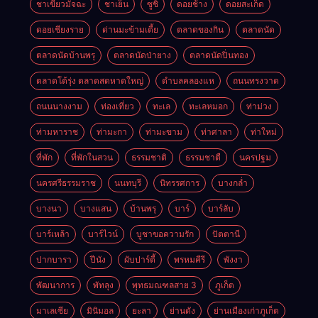
ชาเขียวมัจฉะ
ชาเย็น
ซูชิ
ดอยช้าง
ดอยสะเก็ด
ดอยเชียงราย
ด่านมะข้ามเตี้ย
ตลาดของกิน
ตลาดนัด
ตลาดนัดบ้านพรุ
ตลาดนัดป่ายาง
ตลาดนัดปิ่นทอง
ตลาดโต้รุ่ง ตลาดสดหาดใหญ่
ตำบลคลองแห
ถนนทรงวาด
ถนนนางงาม
ท่องเที่ยว
ทะเล
ทะเลหมอก
ท่าม่วง
ท่ามหาราช
ท่ามะกา
ท่ามะขาม
ท่าศาลา
ท่าใหม่
ที่พัก
ที่พักในสวน
ธรรมชาติ
ธรรมชาตื
นครปฐม
นครศรีธรรมราช
นนทบุรี
นิทรรศการ
บางกล่ำ
บางนา
บางแสน
บ้านพรุ
บาร์
บาร์ลับ
บาร์เหล้า
บาร์ไวน์
บูชาขอความรัก
ปัตตานี
ปากบารา
ปีนัง
ผับปาร์ตี้
พรหมคีรี
พังงา
พัฒนาการ
พัทลุง
พุทธมณฑลสาย 3
ภูเก็ต
มาเลเซีย
มินิมอล
ยะลา
ย่านดัง
ย่านเมืองเก่าภูเก็ต