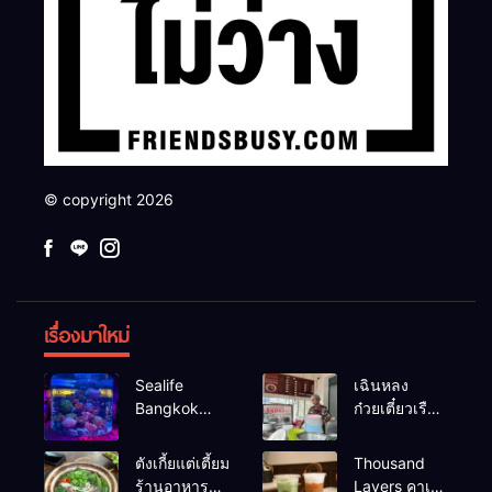
© copyright 2026
เรื่องมาใหม่
Sealife
เฉินหลง
Bangkok
ก๋วยเตี๋ยวเรือ
สวนน้ำ ซีไลฟ์
เนื้อเน้น ร้าน
แบงค์คอก
อร่อยร้านดัง
ตังเกี้ยแต่เตี้ยม
Thousand
หาดใหญ่
ร้านอาหาร
Layers คาเฟ่