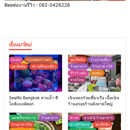
ติดดต่องานรีวิว : 082-0426226
เรื่องมาใหม่
Event
กรุงเทพมหานคร
จุดเช็คอิน
ร้านก๋วยเตี๋ยว
จุดเช็คอิน
สถานที่ท่องเที่ยว
ร้านอาหาร
ร้านอาหารใต้
รีวิวร้านดัง
สงขลา
หาดใหญ่
Sealife Bangkok สวนน้ำ ซี
เฉินหลงก๋วยเตี๋ยวเรือ เนื้อเน้น
ไลฟ์แบงค์คอก
ร้านอร่อยร้านดังหาดใหญ่
นครศรีธรรมราช
ร้านอาหาร
คาเฟ่
คาเฟ่ & ร้านอาหาร
ร้านอาหารจีน
คาเฟ่มินิมอล
จุดเช็คอิน