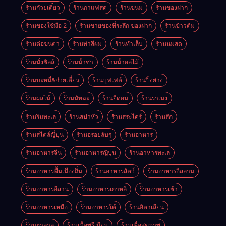
ร้านก๋วยเตี๋ยว
ร้านกาแฟสด
ร้านขนม
ร้านของฝาก
ร้านของใช้มือ 2
ร้านขายของที่ระลึก ของฝาก
ร้านข้าวต้ม
ร้านต่อขนตา
ร้านทำสีผม
ร้านทำเล็บ
ร้านนมสด
ร้านนั่งชิลล์
ร้านน้ำชา
ร้านน้ำผลไม้
ร้านบะหมี่&ก๋วยเตี๋ยว
ร้านบุฟเฟต์
ร้านปิ้งย่าง
ร้านผลไม้
ร้านมัทฉะ
ร้านยืดผม
ร้านราเมง
ร้านริมทะเล
ร้านสปาหัว
ร้านสระไดร์
ร้านสัก
ร้านสไตล์ญี่ปุ่น
ร้านอร่อยลับๆ
ร้านอาหาร
ร้านอาหารจีน
ร้านอาหารญี่ปุ่น
ร้านอาหารทะเล
ร้านอาหารพื้นเมืองถิ่น
ร้านอาหารสัตว์
ร้านอาหารอิสลาม
ร้านอาหารอีสาน
ร้านอาหารเกาหลี
ร้านอาหารเช้า
ร้านอาหารเหนือ
ร้านอาหารใต้
ร้านอิตาเลียน
ร้านฮาลาล
ร้านเนื้อพรีเมียม
ร้านเพื่อสุขภาพ