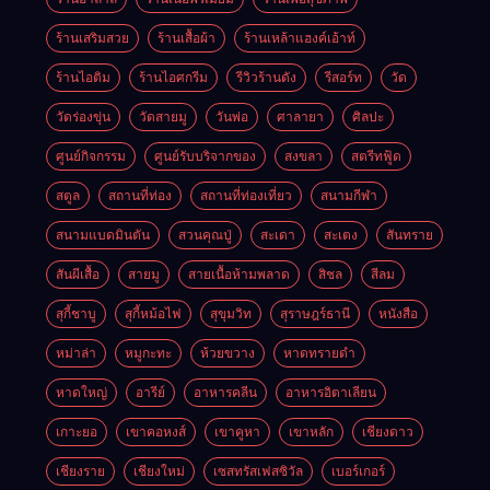
ร้านเสริมสวย
ร้านเสื้อผ้า
ร้านเหล้าแฮงค์เอ้าท์
ร้านไอติม
ร้านไอศกรีม
รีวิวร้านดัง
รีสอร์ท
วัด
วัดร่องขุ่น
วัดสายมู
วันพ่อ
ศาลายา
ศิลปะ
ศูนย์กิจกรรม
ศูนย์รับบริจากของ
สงขลา
สตรีทฟู้ด
สตูล
สถานที่ท่อง
สถานที่ท่องเที่ยว
สนามกีฬา
สนามแบดมินตัน
สวนคุณปู่
สะเดา
สะเตง
สันทราย
สันผีเสื้อ
สายมู
สายเนื้อห้ามพลาด
สิชล
สีลม
สุกี้ชาบู
สุกี้หม้อไฟ
สุขุมวิท
สุราษฎร์ธานี
หนังสือ
หม่าล่า
หมูกะทะ
ห้วยขวาง
หาดทรายดำ
หาดใหญ่
อารีย์
อาหารคลีน
อาหารอิตาเลียน
เกาะยอ
เขาคอหงส์
เขาคูหา
เขาหลัก
เชียงดาว
เชียงราย
เชียงใหม่
เซสทรัสเฟสซิวัล
เบอร์เกอร์