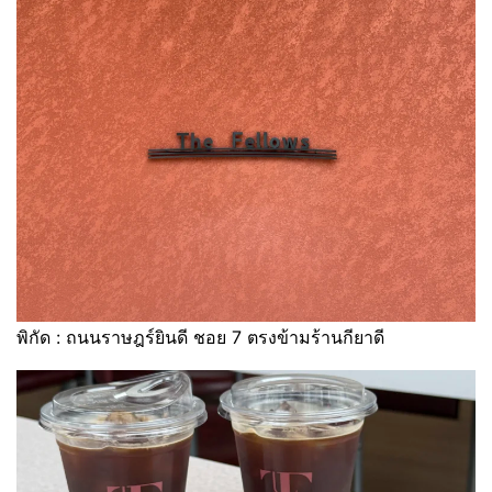
พิกัด : ถนนราษฎร์ยินดี ชอย 7 ตรงข้ามร้านกียาดี