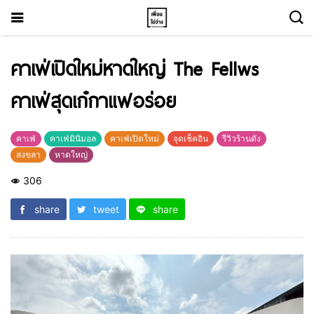
คาเฟ่เปิดใหม่หาดใหญ่ The Fellws
คาเฟ่สุดเก๋กาแฟอร่อย
คาเฟ่
คาเฟ่มินิมอล
คาเฟ่เปิดใหม่
จุดเช็คอิน
รีวิวร้านดัง
สงขลา
หาดใหญ่
306
share
tweet
share