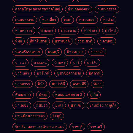
ตลาดโต้รุ่ง ตลาดสดหาดใหญ่
ตำบลคลองแห
ถนนทรงวาด
ถนนนางงาม
ท่องเที่ยว
ทะเล
ทะเลหมอก
ท่าม่วง
ท่ามหาราช
ท่ามะกา
ท่ามะขาม
ท่าศาลา
ท่าใหม่
ที่พัก
ที่พักในสวน
ธรรมชาติ
ธรรมชาตื
นครปฐม
นครศรีธรรมราช
นนทบุรี
นิทรรศการ
บางกล่ำ
บางนา
บางแสน
บ้านพรุ
บาร์
บาร์ลับ
บาร์เหล้า
บาร์ไวน์
บูชาขอความรัก
ปัตตานี
ปากบารา
ปีนัง
ผับปาร์ตี้
พรหมคีรี
พังงา
พัฒนาการ
พัทลุง
พุทธมณฑลสาย 3
ภูเก็ต
มาเลเซีย
มินิมอล
ยะลา
ย่านดัง
ย่านเมืองเก่าภูเก็ต
ย่านเมืองเก่าสงขลา
รัตภูมิ
รับบริจาคอาหารสุนัขอาหารแมว
ราชบุรี
ราชเทวี