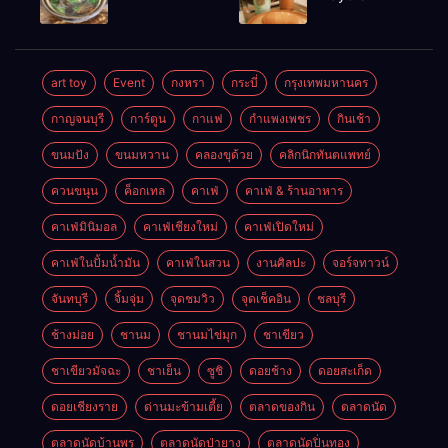
เช้าอร่อย
ในเมือง
นครศรีธรรมราช
นครศรีธรรมราช
art toy
Event
กงหรา
กระบี่
กรุงเทพมหานคร
กาญจนบุรี
การ์ตูน
กาแฟ
กำแพงเพชร
กินเช้า
ขนมปัง
ขนมหวาน
คลองขุด้วย
คลิกนิกทันตแพทย์
ควนขนุน
ค็อกเทล
คาเฟ่
คาเฟ่ & ร้านอาหาร
คาเฟ่มินิมอล
คาเฟ่เชียงใหม่
คาเฟ่เปิดใหม่
คาเฟ่ในปั้มน้ำมัน
คาเฟ่ในสวน
งานศิลปะ
จอร์จทาวน์
จันทบุรี
จิ้มจุ่ม
จุดชมวิว
จุดเช็คอิน
ชลบุรี
ช้างม่อย
ชานม
ชานมไข่มุก
ชาเขียว
ชาเขียวมัจฉะ
ชาเย็น
ซูชิ
ดอยช้าง
ดอยสะเก็ด
ดอยเชียงราย
ด่านมะข้ามเตี้ย
ตลาดของกิน
ตลาดนัด
ตลาดนัดบ้านพรุ
ตลาดนัดป่ายาง
ตลาดนัดปิ่นทอง