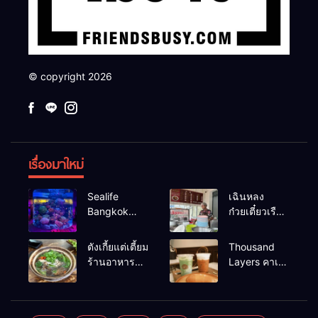
© copyright 2026
เรื่องมาใหม่
Sealife
เฉินหลง
Bangkok
ก๋วยเตี๋ยวเรือ
สวนน้ำ ซีไลฟ์
เนื้อเน้น ร้าน
แบงค์คอก
อร่อยร้านดัง
ตังเกี้ยแต่เตี้ยม
Thousand
หาดใหญ่
ร้านอาหาร
Layers คาเฟ่
เช้าอร่อย
ในเมือง
นครศรีธรรมราช
นครศรีธรรมราช