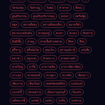
วัดร่องขุ่น
วัดสายมู
วันพ่อ
ศาลายา
ศิลปะ
ศูนย์กิจกรรม
ศูนย์รับบริจากของ
สงขลา
สตรีทฟู้ด
สตูล
สถานที่ท่อง
สถานที่ท่องเที่ยว
สนามกีฬา
สนามแบดมินตัน
สวนคุณปู่
สะเดา
สะเตง
สันทราย
สันผีเสื้อ
สายมู
สายเนื้อห้ามพลาด
สิชล
สีลม
สุกี้ชาบู
สุกี้หม้อไฟ
สุขุมวิท
สุราษฎร์ธานี
หนังสือ
หม่าล่า
หมูกะทะ
ห้วยขวาง
หาดทรายดำ
หาดใหญ่
อารีย์
อาหารคลีน
อาหารอิตาเลียน
เกาะยอ
เขาคอหงส์
เขาคูหา
เขาหลัก
เชียงดาว
เชียงราย
เชียงใหม่
เซสทรัสเฟสซิวัล
เบอร์เกอร์
เบเกอร์รี่
เฟรนฟราย
เมืองกาญจนบุรี
เวียงสระ
เสม็ดนางชี
เอกมัย
แม่จัน
แม่ริม
แม่สรวย