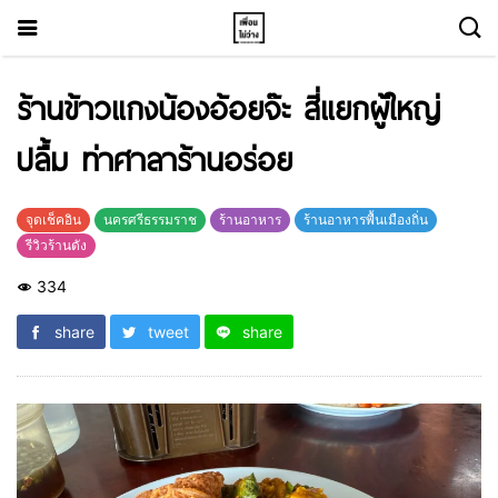
ร้านข้าวแกงน้องอ้อยจ๊ะ สี่แยกผู้ใหญ่
ปลื้ม ท่าศาลาร้านอร่อย
จุดเช็คอิน
นครศรีธรรมราช
ร้านอาหาร
ร้านอาหารพื้นเมืองถิ่น
รีวิวร้านดัง
334
share
tweet
share