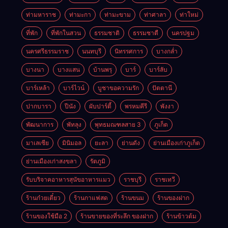
ท่ามหาราช
ท่ามะกา
ท่ามะขาม
ท่าศาลา
ท่าใหม่
ที่พัก
ที่พักในสวน
ธรรมชาติ
ธรรมชาตื
นครปฐม
นครศรีธรรมราช
นนทบุรี
นิทรรศการ
บางกล่ำ
บางนา
บางแสน
บ้านพรุ
บาร์
บาร์ลับ
บาร์เหล้า
บาร์ไวน์
บูชาขอความรัก
ปัตตานี
ปากบารา
ปีนัง
ผับปาร์ตี้
พรหมคีรี
พังงา
พัฒนาการ
พัทลุง
พุทธมณฑลสาย 3
ภูเก็ต
มาเลเซีย
มินิมอล
ยะลา
ย่านดัง
ย่านเมืองเก่าภูเก็ต
ย่านเมืองเก่าสงขลา
รัตภูมิ
รับบริจาคอาหารสุนัขอาหารแมว
ราชบุรี
ราชเทวี
ร้านก๋วยเตี๋ยว
ร้านกาแฟสด
ร้านขนม
ร้านของฝาก
ร้านของใช้มือ 2
ร้านขายของที่ระลึก ของฝาก
ร้านข้าวต้ม