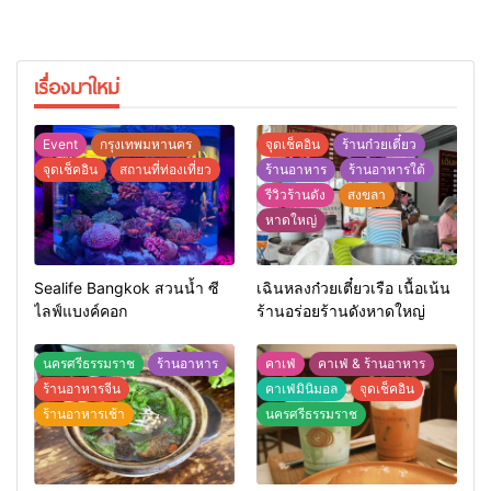
เรื่องมาใหม่
Event
กรุงเทพมหานคร
จุดเช็คอิน
ร้านก๋วยเตี๋ยว
จุดเช็คอิน
สถานที่ท่องเที่ยว
ร้านอาหาร
ร้านอาหารใต้
รีวิวร้านดัง
สงขลา
หาดใหญ่
Sealife Bangkok สวนน้ำ ซี
เฉินหลงก๋วยเตี๋ยวเรือ เนื้อเน้น
ไลฟ์แบงค์คอก
ร้านอร่อยร้านดังหาดใหญ่
นครศรีธรรมราช
ร้านอาหาร
คาเฟ่
คาเฟ่ & ร้านอาหาร
ร้านอาหารจีน
คาเฟ่มินิมอล
จุดเช็คอิน
ร้านอาหารเช้า
นครศรีธรรมราช