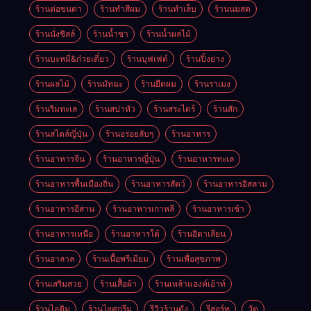
ร้านต่อขนตา
ร้านทำสีผม
ร้านทำเล็บ
ร้านนมสด
ร้านนั่งชิลล์
ร้านน้ำชา
ร้านน้ำผลไม้
ร้านบะหมี่&ก๋วยเตี๋ยว
ร้านบุฟเฟต์
ร้านปิ้งย่าง
ร้านผลไม้
ร้านมัทฉะ
ร้านยืดผม
ร้านราเมง
ร้านริมทะเล
ร้านสปาหัว
ร้านสระไดร์
ร้านสัก
ร้านสไตล์ญี่ปุ่น
ร้านอร่อยลับๆ
ร้านอาหาร
ร้านอาหารจีน
ร้านอาหารญี่ปุ่น
ร้านอาหารทะเล
ร้านอาหารพื้นเมืองถิ่น
ร้านอาหารสัตว์
ร้านอาหารอิสลาม
ร้านอาหารอีสาน
ร้านอาหารเกาหลี
ร้านอาหารเช้า
ร้านอาหารเหนือ
ร้านอาหารใต้
ร้านอิตาเลียน
ร้านฮาลาล
ร้านเนื้อพรีเมียม
ร้านเพื่อสุขภาพ
ร้านเสริมสวย
ร้านเสื้อผ้า
ร้านเหล้าแฮงค์เอ้าท์
ร้านไอติม
ร้านไอศกรีม
รีวิวร้านดัง
รีสอร์ท
วัด