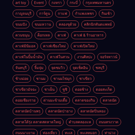
art toy
Event
กงหรา
กระบี่
กรุงเทพมหานคร
กาญจนบุรี
การ์ตูน
กาแฟ
กำแพงเพชร
กินเช้า
ขนมปัง
ขนมหวาน
คลองขุด้วย
คลิกนิกทันตแพทย์
ควนขนุน
ค็อกเทล
คาเฟ่
คาเฟ่ & ร้านอาหาร
คาเฟ่มินิมอล
คาเฟ่เชียงใหม่
คาเฟ่เปิดใหม่
คาเฟ่ในปั้มน้ำมัน
คาเฟ่ในสวน
งานศิลปะ
จอร์จทาวน์
จันทบุรี
จิ้มจุ่ม
จุดชมวิว
จุดเช็คอิน
ชลบุรี
ช้างม่อย
ชานม
ชานมไข่มุก
ชาเขียว
ชาเขียวมัจฉะ
ชาเย็น
ซูชิ
ดอยช้าง
ดอยสะเก็ด
ดอยเชียงราย
ด่านมะข้ามเตี้ย
ตลาดของกิน
ตลาดนัด
ตลาดนัดบ้านพรุ
ตลาดนัดป่ายาง
ตลาดนัดปิ่นทอง
ตลาดโต้รุ่ง ตลาดสดหาดใหญ่
ตำบลคลองแห
ถนนทรงวาด
ถนนนางงาม
ท่องเที่ยว
ทะเล
ทะเลหมอก
ท่าม่วง