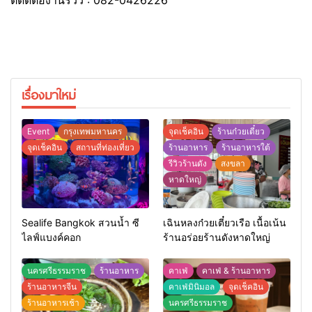
เรื่องมาใหม่
Event
กรุงเทพมหานคร
จุดเช็คอิน
ร้านก๋วยเตี๋ยว
จุดเช็คอิน
สถานที่ท่องเที่ยว
ร้านอาหาร
ร้านอาหารใต้
รีวิวร้านดัง
สงขลา
หาดใหญ่
Sealife Bangkok สวนน้ำ ซี
เฉินหลงก๋วยเตี๋ยวเรือ เนื้อเน้น
ไลฟ์แบงค์คอก
ร้านอร่อยร้านดังหาดใหญ่
นครศรีธรรมราช
ร้านอาหาร
คาเฟ่
คาเฟ่ & ร้านอาหาร
ร้านอาหารจีน
คาเฟ่มินิมอล
จุดเช็คอิน
ร้านอาหารเช้า
นครศรีธรรมราช