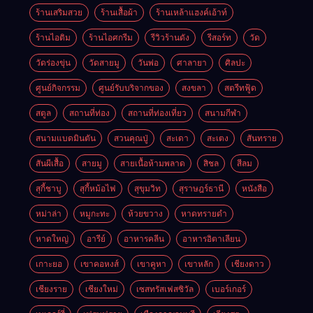
ร้านเสริมสวย
ร้านเสื้อผ้า
ร้านเหล้าแฮงค์เอ้าท์
ร้านไอติม
ร้านไอศกรีม
รีวิวร้านดัง
รีสอร์ท
วัด
วัดร่องขุ่น
วัดสายมู
วันพ่อ
ศาลายา
ศิลปะ
ศูนย์กิจกรรม
ศูนย์รับบริจากของ
สงขลา
สตรีทฟู้ด
สตูล
สถานที่ท่อง
สถานที่ท่องเที่ยว
สนามกีฬา
สนามแบดมินตัน
สวนคุณปู่
สะเดา
สะเตง
สันทราย
สันผีเสื้อ
สายมู
สายเนื้อห้ามพลาด
สิชล
สีลม
สุกี้ชาบู
สุกี้หม้อไฟ
สุขุมวิท
สุราษฎร์ธานี
หนังสือ
หม่าล่า
หมูกะทะ
ห้วยขวาง
หาดทรายดำ
หาดใหญ่
อารีย์
อาหารคลีน
อาหารอิตาเลียน
เกาะยอ
เขาคอหงส์
เขาคูหา
เขาหลัก
เชียงดาว
เชียงราย
เชียงใหม่
เซสทรัสเฟสซิวัล
เบอร์เกอร์