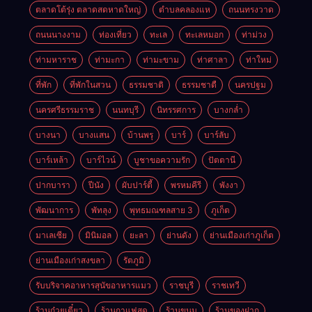
ตลาดโต้รุ่ง ตลาดสดหาดใหญ่
ตำบลคลองแห
ถนนทรงวาด
ถนนนางงาม
ท่องเที่ยว
ทะเล
ทะเลหมอก
ท่าม่วง
ท่ามหาราช
ท่ามะกา
ท่ามะขาม
ท่าศาลา
ท่าใหม่
ที่พัก
ที่พักในสวน
ธรรมชาติ
ธรรมชาตื
นครปฐม
นครศรีธรรมราช
นนทบุรี
นิทรรศการ
บางกล่ำ
บางนา
บางแสน
บ้านพรุ
บาร์
บาร์ลับ
บาร์เหล้า
บาร์ไวน์
บูชาขอความรัก
ปัตตานี
ปากบารา
ปีนัง
ผับปาร์ตี้
พรหมคีรี
พังงา
พัฒนาการ
พัทลุง
พุทธมณฑลสาย 3
ภูเก็ต
มาเลเซีย
มินิมอล
ยะลา
ย่านดัง
ย่านเมืองเก่าภูเก็ต
ย่านเมืองเก่าสงขลา
รัตภูมิ
รับบริจาคอาหารสุนัขอาหารแมว
ราชบุรี
ราชเทวี
ร้านก๋วยเตี๋ยว
ร้านกาแฟสด
ร้านขนม
ร้านของฝาก