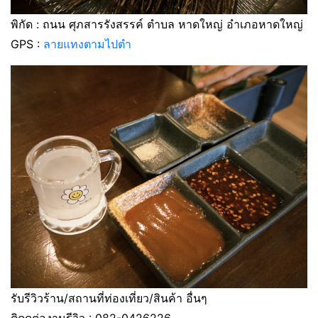
พิกัด : ถนน ศุภสารรังสรรค์ ตำบล หาดใหญ่ อำเภอหาดใหญ่
GPS :
ลายแทงตามไปตำ
รับรีวิวร้าน/สถานที่ท่องเที่ยว/สินค้า อื่นๆ
ติดดต่องานรีวิว : 082-0426226