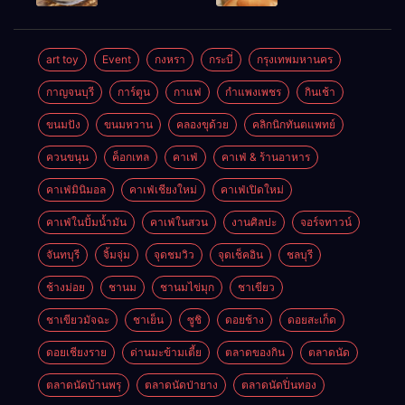
นครศรีธรรมราช
นครศรีธรรมราช
art toy
Event
กงหรา
กระบี่
กรุงเทพมหานคร
กาญจนบุรี
การ์ตูน
กาแฟ
กำแพงเพชร
กินเช้า
ขนมปัง
ขนมหวาน
คลองขุด้วย
คลิกนิกทันตแพทย์
ควนขนุน
ค็อกเทล
คาเฟ่
คาเฟ่ & ร้านอาหาร
คาเฟ่มินิมอล
คาเฟ่เชียงใหม่
คาเฟ่เปิดใหม่
คาเฟ่ในปั้มน้ำมัน
คาเฟ่ในสวน
งานศิลปะ
จอร์จทาวน์
จันทบุรี
จิ้มจุ่ม
จุดชมวิว
จุดเช็คอิน
ชลบุรี
ช้างม่อย
ชานม
ชานมไข่มุก
ชาเขียว
ชาเขียวมัจฉะ
ชาเย็น
ซูชิ
ดอยช้าง
ดอยสะเก็ด
ดอยเชียงราย
ด่านมะข้ามเตี้ย
ตลาดของกิน
ตลาดนัด
ตลาดนัดบ้านพรุ
ตลาดนัดป่ายาง
ตลาดนัดปิ่นทอง