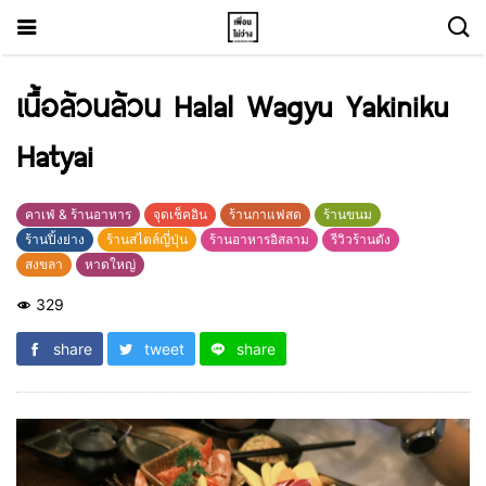
เนื้อล้วนล้วน Halal Wagyu Yakiniku
Hatyai
คาเฟ่ & ร้านอาหาร
จุดเช็คอิน
ร้านกาแฟสด
ร้านขนม
ร้านปิ้งย่าง
ร้านสไตล์ญี่ปุ่น
ร้านอาหารอิสลาม
รีวิวร้านดัง
สงขลา
หาดใหญ่
329
share
tweet
share