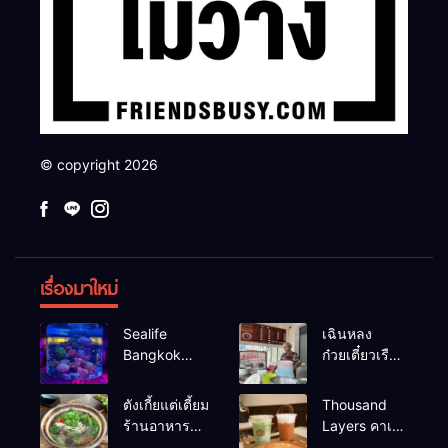
© copyright 2026
เรื่องมาใหม่
Sealife
เฉินหลง
Bangkok
ก๋วยเตี๋ยวเรือ
สวนน้ำ ซีไลฟ์
เนื้อเน้น ร้าน
แบงค์คอก
อร่อยร้านดัง
ตังเกี้ยแต่เตี้ยม
Thousand
หาดใหญ่
ร้านอาหาร
Layers คาเฟ่
เช้าอร่อย
ในเมือง