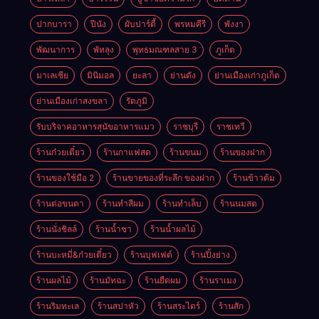
ปากบารา
ปีนัง
ผับปาร์ตี้
พรหมคีรี
พังงา
พัฒนาการ
พัทลุง
พุทธมณฑลสาย 3
ภูเก็ต
มาเลเซีย
มินิมอล
ยะลา
ย่านดัง
ย่านเมืองเก่าภูเก็ต
ย่านเมืองเก่าสงขลา
รัตภูมิ
รับบริจาคอาหารสุนัขอาหารแมว
ราชบุรี
ราชเทวี
ร้านก๋วยเตี๋ยว
ร้านกาแฟสด
ร้านขนม
ร้านของฝาก
ร้านของใช้มือ 2
ร้านขายของที่ระลึก ของฝาก
ร้านข้าวต้ม
ร้านต่อขนตา
ร้านทำสีผม
ร้านทำเล็บ
ร้านนมสด
ร้านนั่งชิลล์
ร้านน้ำชา
ร้านน้ำผลไม้
ร้านบะหมี่&ก๋วยเตี๋ยว
ร้านบุฟเฟต์
ร้านปิ้งย่าง
ร้านผลไม้
ร้านมัทฉะ
ร้านยืดผม
ร้านราเมง
ร้านริมทะเล
ร้านสปาหัว
ร้านสระไดร์
ร้านสัก