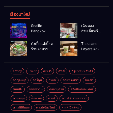
เรื่องมาใหม่
Sealife
เฉินหลง
Bangkok
ก๋วยเตี๋ยวเรือ
สวนน้ำ ซีไลฟ์
เนื้อเน้น ร้าน
แบงค์คอก
อร่อยร้านดัง
ตังเกี้ยแต่เตี้ยม
Thousand
หาดใหญ่
ร้านอาหาร
Layers คาเฟ่
เช้าอร่อย
ในเมือง
นครศรีธรรมราช
นครศรีธรรมราช
art toy
Event
กงหรา
กระบี่
กรุงเทพมหานคร
กาญจนบุรี
การ์ตูน
กาแฟ
กำแพงเพชร
กินเช้า
ขนมปัง
ขนมหวาน
คลองขุด้วย
คลิกนิกทันตแพทย์
ควนขนุน
ค็อกเทล
คาเฟ่
คาเฟ่ & ร้านอาหาร
คาเฟ่มินิมอล
คาเฟ่เชียงใหม่
คาเฟ่เปิดใหม่