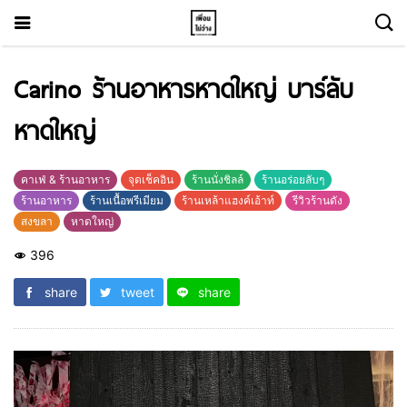
Carino ร้านอาหารหาดใหญ่ บาร์ลับ
หาดใหญ่
คาเฟ่ & ร้านอาหาร
จุดเช็คอิน
ร้านนั่งชิลล์
ร้านอร่อยลับๆ
ร้านอาหาร
ร้านเนื้อพรีเมียม
ร้านเหล้าแฮงค์เอ้าท์
รีวิวร้านดัง
สงขลา
หาดใหญ่
396
share
tweet
share