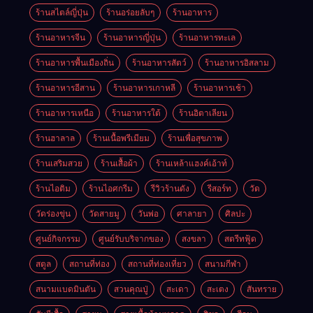
ร้านสไตล์ญี่ปุ่น
ร้านอร่อยลับๆ
ร้านอาหาร
ร้านอาหารจีน
ร้านอาหารญี่ปุ่น
ร้านอาหารทะเล
ร้านอาหารพื้นเมืองถิ่น
ร้านอาหารสัตว์
ร้านอาหารอิสลาม
ร้านอาหารอีสาน
ร้านอาหารเกาหลี
ร้านอาหารเช้า
ร้านอาหารเหนือ
ร้านอาหารใต้
ร้านอิตาเลียน
ร้านฮาลาล
ร้านเนื้อพรีเมียม
ร้านเพื่อสุขภาพ
ร้านเสริมสวย
ร้านเสื้อผ้า
ร้านเหล้าแฮงค์เอ้าท์
ร้านไอติม
ร้านไอศกรีม
รีวิวร้านดัง
รีสอร์ท
วัด
วัดร่องขุ่น
วัดสายมู
วันพ่อ
ศาลายา
ศิลปะ
ศูนย์กิจกรรม
ศูนย์รับบริจากของ
สงขลา
สตรีทฟู้ด
สตูล
สถานที่ท่อง
สถานที่ท่องเที่ยว
สนามกีฬา
สนามแบดมินตัน
สวนคุณปู่
สะเดา
สะเตง
สันทราย