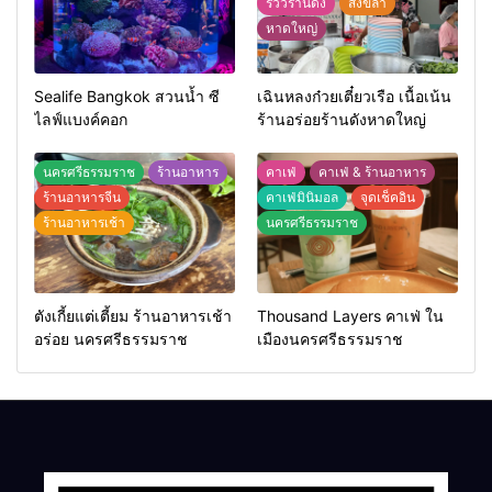
รีวิวร้านดัง
สงขลา
หาดใหญ่
Sealife Bangkok สวนน้ำ ซี
เฉินหลงก๋วยเตี๋ยวเรือ เนื้อเน้น
ไลฟ์แบงค์คอก
ร้านอร่อยร้านดังหาดใหญ่
นครศรีธรรมราช
ร้านอาหาร
คาเฟ่
คาเฟ่ & ร้านอาหาร
ร้านอาหารจีน
คาเฟ่มินิมอล
จุดเช็คอิน
ร้านอาหารเช้า
นครศรีธรรมราช
ตังเกี้ยแต่เตี้ยม ร้านอาหารเช้า
Thousand Layers คาเฟ่ ใน
อร่อย นครศรีธรรมราช
เมืองนครศรีธรรมราช