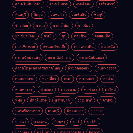
คาเฟ่ในปั้มน้ำมัน
คาเฟ่ในสวน
งานศิลปะ
จอร์จทาวน์
จันทบุรี
จิ้มจุ่ม
จุดชมวิว
จุดเช็คอิน
ชลบุรี
ช้างม่อย
ชานม
ชานมไข่มุก
ชาเขียว
ชาเขียวมัจฉะ
ชาเย็น
ซูชิ
ดอยช้าง
ดอยสะเก็ด
ดอยเชียงราย
ด่านมะข้ามเตี้ย
ตลาดของกิน
ตลาดนัด
ตลาดนัดบ้านพรุ
ตลาดนัดป่ายาง
ตลาดนัดปิ่นทอง
ตลาดโต้รุ่ง ตลาดสดหาดใหญ่
ตำบลคลองแห
ถนนทรงวาด
ถนนนางงาม
ท่องเที่ยว
ทะเล
ทะเลหมอก
ท่าม่วง
ท่ามหาราช
ท่ามะกา
ท่ามะขาม
ท่าศาลา
ท่าใหม่
ที่พัก
ที่พักในสวน
ธรรมชาติ
ธรรมชาตื
นครปฐม
นครศรีธรรมราช
นนทบุรี
นิทรรศการ
บางกล่ำ
บางนา
บางแสน
บ้านพรุ
บาร์
บาร์ลับ
บาร์เหล้า
บาร์ไวน์
บูชาขอความรัก
ปัตตานี