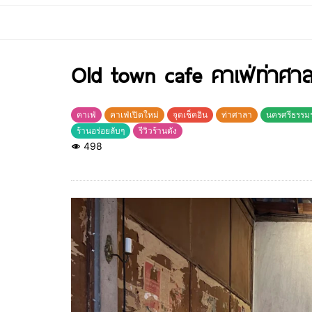
Old town cafe คาเฟ่ท่าศา
คาเฟ่
คาเฟ่เปิดใหม่
จุดเช็คอิน
ท่าศาลา
นครศรีธรรม
ร้านอร่อยลับๆ
รีวิวร้านดัง
498