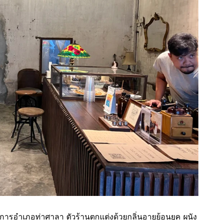
่าการอำเภอท่าศาลา ตัวร้านตกแต่งด้วยกลิ่นอายย้อนยุค ผนัง