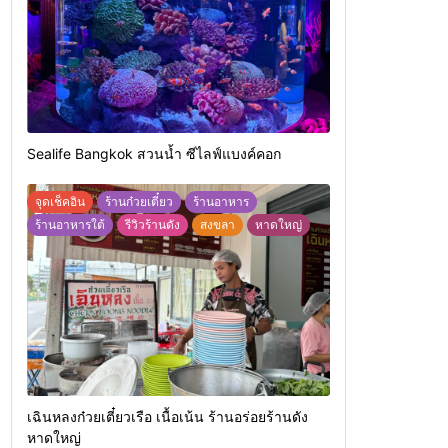
Sealife Bangkok สวนน้ำ ซีไลฟ์แบงค์คอก
จุดเช็คอิน
ร้านก๋วยเตี๋ยว
ร้านอาหาร
ร้านอาหารใต้
รีวิวร้านดัง
สงขลา
หาดใหญ่
เฉินหลงก๋วยเตี๋ยวเรือ เนื้อเน้น ร้านอร่อยร้านดัง
หาดใหญ่