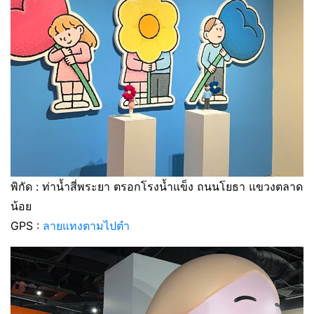
พิกัด : ท่าน้ำสี่พระยา ตรอกโรงน้ำแข็ง ถนนโยธา แขวงตลาด
น้อย
GPS :
ลายแทงตามไปตำ