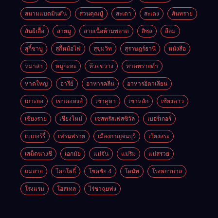
สนามแบดมินตัน
สวนคุณปู่
สะเดา
สะเตง
สันทราย
สันผีเสื้อ
สายมู
สายเนื้อห้ามพลาด
สิชล
สีลม
สุกี้ชาบู
สุกี้หม้อไฟ
สุขุมวิท
สุราษฎร์ธานี
หนังสือ
หม่าล่า
หมูกะทะ
ห้วยขวาง
หาดทรายดำ
หาดใหญ่
อารีย์
อาหารคลีน
อาหารอิตาเลียน
เกาะยอ
เขาคอหงส์
เขาคูหา
เขาหลัก
เชียงดาว
เชียงราย
เชียงใหม่
เซสทรัสเฟสซิวัล
เบอร์เกอร์
เบเกอร์รี่
เฟรนฟราย
เมืองกาญจนบุรี
เวียงสระ
เสม็ดนางชี
เอกมัย
แม่จัน
แม่ริม
แม่สรวย
แม่สาย
โคกโพธิ์
โชคชัย 4
โดนัท
โรงพยาบาล
โรงแรม
โฮสเทล
ไร่ชาฉุยฟง