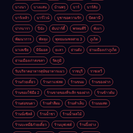
บางนา
บางแสน
บ้านพรุ
บาร์
บาร์ลับ
บาร์เหล้า
บาร์ไวน์
บูชาขอความรัก
ปัตตานี
ปากบารา
ปีนัง
ผับปาร์ตี้
พรหมคีรี
พังงา
พัฒนาการ
พัทลุง
พุทธมณฑลสาย 3
ภูเก็ต
มาเลเซีย
มินิมอล
ยะลา
ย่านดัง
ย่านเมืองเก่าภูเก็ต
ย่านเมืองเก่าสงขลา
รัตภูมิ
รับบริจาคอาหารสุนัขอาหารแมว
ราชบุรี
ราชเทวี
ร้านก๋วยเตี๋ยว
ร้านกาแฟสด
ร้านขนม
ร้านของฝาก
ร้านของใช้มือ 2
ร้านขายของที่ระลึก ของฝาก
ร้านข้าวต้ม
ร้านต่อขนตา
ร้านทำสีผม
ร้านทำเล็บ
ร้านนมสด
ร้านนั่งชิลล์
ร้านน้ำชา
ร้านน้ำผลไม้
ร้านบะหมี่&ก๋วยเตี๋ยว
ร้านบุฟเฟต์
ร้านปิ้งย่าง