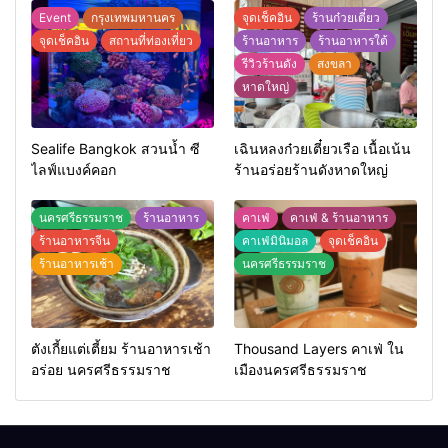
Event
กรุงเทพมหานคร
จุดเช็คอิน
ร้านก๋วยเตี๋ยว
จุดเช็คอิน
สถานที่ท่องเที่ยว
ร้านอาหาร
ร้านอาหารใต้
รีวิวร้านดัง
สงขลา
หาดใหญ่
Sealife Bangkok สวนน้ำ ซี
เฉินหลงก๋วยเตี๋ยวเรือ เนื้อเน้น
ไลฟ์แบงค์คอก
ร้านอร่อยร้านดังหาดใหญ่
นครศรีธรรมราช
ร้านอาหาร
คาเฟ่
คาเฟ่ & ร้านอาหาร
ร้านอาหารจีน
คาเฟ่มินิมอล
จุดเช็คอิน
ร้านอาหารเช้า
นครศรีธรรมราช
ตังเกี้ยแต่เตี้ยม ร้านอาหารเช้า
Thousand Layers คาเฟ่ ใน
อร่อย นครศรีธรรมราช
เมืองนครศรีธรรมราช