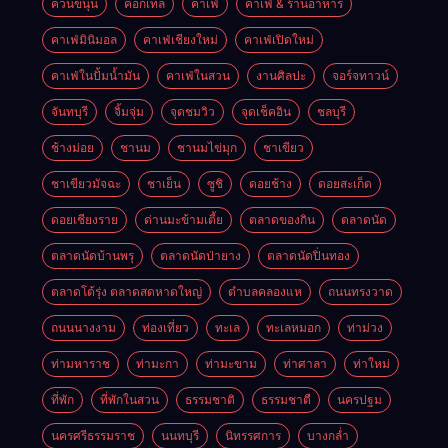
ควนขนุน
ค็อกเทล
คาเฟ่
คาเฟ่ & ร้านอาหาร
คาเฟ่มินิมอล
คาเฟ่เชียงใหม่
คาเฟ่เปิดใหม่
คาเฟ่ในปั้มน้ำมัน
คาเฟ่ในสวน
งานศิลปะ
จอร์จทาวน์
จันทบุรี
จิ้มจุ่ม
จุดชมวิว
จุดเช็คอิน
ชลบุรี
ช้างม่อย
ชานม
ชานมไข่มุก
ชาเขียว
ชาเขียวมัจฉะ
ชาเย็น
ซูชิ
ดอยช้าง
ดอยสะเก็ด
ดอยเชียงราย
ด่านมะข้ามเตี้ย
ตลาดของกิน
ตลาดนัด
ตลาดนัดบ้านพรุ
ตลาดนัดป่ายาง
ตลาดนัดปิ่นทอง
ตลาดโต้รุ่ง ตลาดสดหาดใหญ่
ตำบลคลองแห
ถนนทรงวาด
ถนนนางงาม
ท่องเที่ยว
ทะเล
ทะเลหมอก
ท่าม่วง
ท่ามหาราช
ท่ามะกา
ท่ามะขาม
ท่าศาลา
ท่าใหม่
ที่พัก
ที่พักในสวน
ธรรมชาติ
ธรรมชาตื
นครปฐม
นครศรีธรรมราช
นนทบุรี
นิทรรศการ
บางกล่ำ