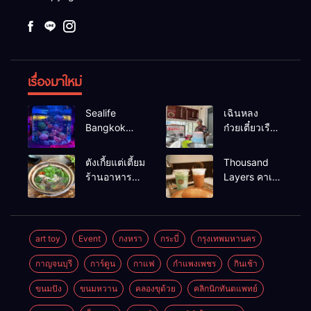
เรื่องมาใหม่
Sealife
เฉินหลง
Bangkok
ก๋วยเตี๋ยวเรือ
สวนน้ำ ซีไลฟ์
เนื้อเน้น ร้าน
แบงค์คอก
อร่อยร้านดัง
ตังเกี้ยแต่เตี้ยม
Thousand
หาดใหญ่
ร้านอาหาร
Layers คาเฟ่
เช้าอร่อย
ในเมือง
นครศรีธรรมราช
นครศรีธรรมราช
art toy
Event
กงหรา
กระบี่
กรุงเทพมหานคร
กาญจนบุรี
การ์ตูน
กาแฟ
กำแพงเพชร
กินเช้า
ขนมปัง
ขนมหวาน
คลองขุด้วย
คลิกนิกทันตแพทย์