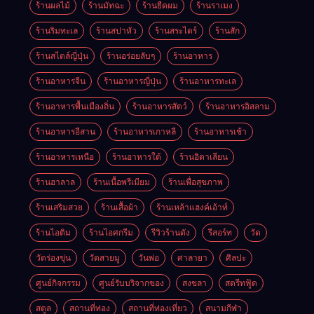
ร้านผลไม้
ร้านมัทฉะ
ร้านยืดผม
ร้านราเมง
ร้านริมทะเล
ร้านสปาหัว
ร้านสระไดร์
ร้านสัก
ร้านสไตล์ญี่ปุ่น
ร้านอร่อยลับๆ
ร้านอาหาร
ร้านอาหารจีน
ร้านอาหารญี่ปุ่น
ร้านอาหารทะเล
ร้านอาหารพื้นเมืองถิ่น
ร้านอาหารสัตว์
ร้านอาหารอิสลาม
ร้านอาหารอีสาน
ร้านอาหารเกาหลี
ร้านอาหารเช้า
ร้านอาหารเหนือ
ร้านอาหารใต้
ร้านอิตาเลียน
ร้านฮาลาล
ร้านเนื้อพรีเมียม
ร้านเพื่อสุขภาพ
ร้านเสริมสวย
ร้านเสื้อผ้า
ร้านเหล้าแฮงค์เอ้าท์
ร้านไอติม
ร้านไอศกรีม
รีวิวร้านดัง
รีสอร์ท
วัด
วัดร่องขุ่น
วัดสายมู
วันพ่อ
ศาลายา
ศิลปะ
ศูนย์กิจกรรม
ศูนย์รับบริจากของ
สงขลา
สตรีทฟู้ด
สตูล
สถานที่ท่อง
สถานที่ท่องเที่ยว
สนามกีฬา