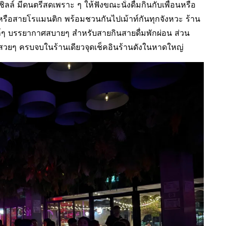
ิลล์ มีดนตรีสดเพราะ ๆ ให้ฟังขณะนั่งดื่มกินกับเพื่อนหรือ
, หรือสายโรแมนติก พร้อมชวนกันไปเม้าท์กันทุกจังหวะ ร้าน
ลล์ๆ บรรยากาศสบายๆ สำหรับสายกินสายดื่มพักผ่อน ส่วน
สวยๆ ครบจบในร้านเดียวจุดเช็คอินร้านดังในหาดใหญ่