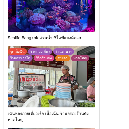
Sealife Bangkok สวนน้ำ ซีไลฟ์แบงค์คอก
จุดเช็คอิน
ร้านก๋วยเตี๋ยว
ร้านอาหาร
ร้านอาหารใต้
รีวิวร้านดัง
สงขลา
หาดใหญ่
เฉินหลงก๋วยเตี๋ยวเรือ เนื้อเน้น ร้านอร่อยร้านดัง
หาดใหญ่