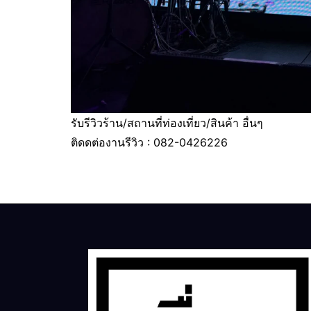
รับรีวิวร้าน/สถานที่ท่องเที่ยว/สินค้า อื่นๆ
ติดดต่องานรีวิว : 082-0426226