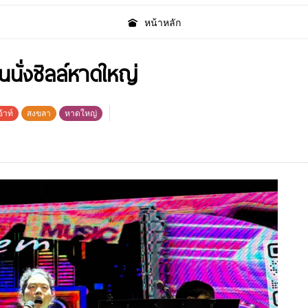
หน้าหลัก
นนั่งชิลล์หาดใหญ่
้าท์
สงขลา
หาดใหญ่