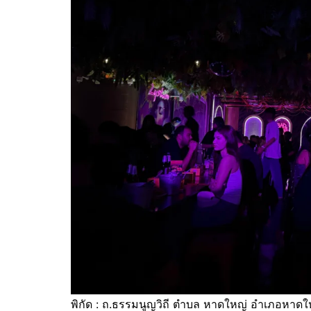
พิกัด : ถ.ธรรมนูญวิถี ตำบล หาดใหญ่ อำเภอหาด