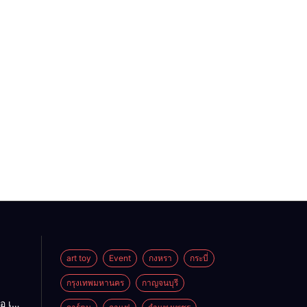
art toy
Event
กงหรา
กระบี่
กรุงเทพมหานคร
กาญจนบุรี
อ เนื้อ