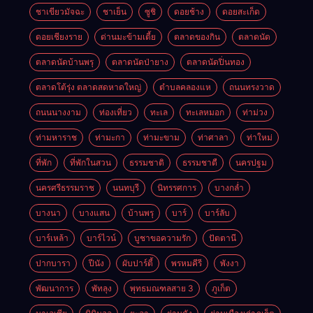
ชาเขียวมัจฉะ
ชาเย็น
ซูชิ
ดอยช้าง
ดอยสะเก็ด
ดอยเชียงราย
ด่านมะข้ามเตี้ย
ตลาดของกิน
ตลาดนัด
ตลาดนัดบ้านพรุ
ตลาดนัดป่ายาง
ตลาดนัดปิ่นทอง
ตลาดโต้รุ่ง ตลาดสดหาดใหญ่
ตำบลคลองแห
ถนนทรงวาด
ถนนนางงาม
ท่องเที่ยว
ทะเล
ทะเลหมอก
ท่าม่วง
ท่ามหาราช
ท่ามะกา
ท่ามะขาม
ท่าศาลา
ท่าใหม่
ที่พัก
ที่พักในสวน
ธรรมชาติ
ธรรมชาตื
นครปฐม
นครศรีธรรมราช
นนทบุรี
นิทรรศการ
บางกล่ำ
บางนา
บางแสน
บ้านพรุ
บาร์
บาร์ลับ
บาร์เหล้า
บาร์ไวน์
บูชาขอความรัก
ปัตตานี
ปากบารา
ปีนัง
ผับปาร์ตี้
พรหมคีรี
พังงา
พัฒนาการ
พัทลุง
พุทธมณฑลสาย 3
ภูเก็ต