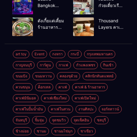
Bangkok
ก๋วยเตี๋ยวเรือ
สวนน้ำ ซีไลฟ์
เนื้อเน้น ร้าน
แบงค์คอก
อร่อยร้านดัง
ตังเกี้ยแต่เตี้ยม
Thousand
หาดใหญ่
ร้านอาหาร
Layers คาเฟ่
เช้าอร่อย
ในเมือง
นครศรีธรรมราช
นครศรีธรรมราช
art toy
Event
กงหรา
กระบี่
กรุงเทพมหานคร
กาญจนบุรี
การ์ตูน
กาแฟ
กำแพงเพชร
กินเช้า
ขนมปัง
ขนมหวาน
คลองขุด้วย
คลิกนิกทันตแพทย์
ควนขนุน
ค็อกเทล
คาเฟ่
คาเฟ่ & ร้านอาหาร
คาเฟ่มินิมอล
คาเฟ่เชียงใหม่
คาเฟ่เปิดใหม่
คาเฟ่ในปั้มน้ำมัน
คาเฟ่ในสวน
งานศิลปะ
จอร์จทาวน์
จันทบุรี
จิ้มจุ่ม
จุดชมวิว
จุดเช็คอิน
ชลบุรี
ช้างม่อย
ชานม
ชานมไข่มุก
ชาเขียว