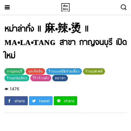
หม่าล่าทั่ง ll 麻•辣•烫 ll
ᴍᴀ•ʟᴀ•ᴛᴀɴɢ สาขา กาญจนบุรี เปิด
ใหม่
กาญจนบุรี
จุดเช็คอิน
ร้านบะหมี่&ก๋วยเตี๋ยว
ร้านบุฟเฟต์
ร้านอร่อยลับๆ
รีวิวร้านดัง
หม่าล่า
1476
share
tweet
share