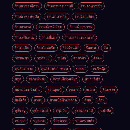
ร้านอาหารอีสาน
ร้านอาหารเกาหลี
ร้านอาหารเช้า
ร้านอาหารเหนือ
ร้านอาหารใต้
ร้านอิตาเลียน
ร้านฮาลาล
ร้านเนื้อพรีเมียม
ร้านเพื่อสุขภาพ
ร้านเสริมสวย
ร้านเสื้อผ้า
ร้านเหล้าแฮงค์เอ้าท์
ร้านไอติม
ร้านไอศกรีม
รีวิวร้านดัง
รีสอร์ท
วัด
วัดร่องขุ่น
วัดสายมู
วันพ่อ
ศาลายา
ศิลปะ
ศูนย์กิจกรรม
ศูนย์รับบริจากของ
สงขลา
สตรีทฟู้ด
สตูล
สถานที่ท่อง
สถานที่ท่องเที่ยว
สนามกีฬา
สนามแบดมินตัน
สวนคุณปู่
สะเดา
สะเตง
สันทราย
สันผีเสื้อ
สายมู
สายเนื้อห้ามพลาด
สิชล
สีลม
สุกี้ชาบู
สุกี้หม้อไฟ
สุขุมวิท
สุราษฎร์ธานี
หนังสือ
หม่าล่า
หมูกะทะ
ห้วยขวาง
หาดทรายดำ