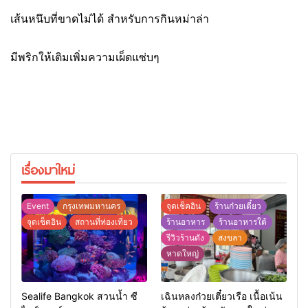
เส้นหนึบที่ขาดไม่ได้ สำหรับการกินหม่าล่า
มีพริกให้เติมเพิ่มความเผ็ดแซ่บๆ
เรื่องมาใหม่
Event
กรุงเทพมหานคร
จุดเช็คอิน
ร้านก๋วยเตี๋ยว
จุดเช็คอิน
สถานที่ท่องเที่ยว
ร้านอาหาร
ร้านอาหารใต้
รีวิวร้านดัง
สงขลา
หาดใหญ่
Sealife Bangkok สวนน้ำ ซี
เฉินหลงก๋วยเตี๋ยวเรือ เนื้อเน้น