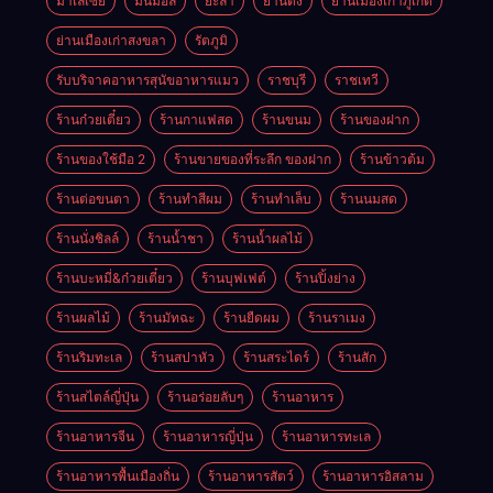
มาเลเซีย
มินิมอล
ยะลา
ย่านดัง
ย่านเมืองเก่าภูเก็ต
ย่านเมืองเก่าสงขลา
รัตภูมิ
รับบริจาคอาหารสุนัขอาหารแมว
ราชบุรี
ราชเทวี
ร้านก๋วยเตี๋ยว
ร้านกาแฟสด
ร้านขนม
ร้านของฝาก
ร้านของใช้มือ 2
ร้านขายของที่ระลึก ของฝาก
ร้านข้าวต้ม
ร้านต่อขนตา
ร้านทำสีผม
ร้านทำเล็บ
ร้านนมสด
ร้านนั่งชิลล์
ร้านน้ำชา
ร้านน้ำผลไม้
ร้านบะหมี่&ก๋วยเตี๋ยว
ร้านบุฟเฟต์
ร้านปิ้งย่าง
ร้านผลไม้
ร้านมัทฉะ
ร้านยืดผม
ร้านราเมง
ร้านริมทะเล
ร้านสปาหัว
ร้านสระไดร์
ร้านสัก
ร้านสไตล์ญี่ปุ่น
ร้านอร่อยลับๆ
ร้านอาหาร
ร้านอาหารจีน
ร้านอาหารญี่ปุ่น
ร้านอาหารทะเล
ร้านอาหารพื้นเมืองถิ่น
ร้านอาหารสัตว์
ร้านอาหารอิสลาม