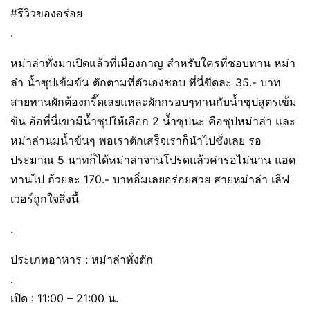
#รีวิวของอร่อย
.
หม่าล่าทั่งมาเปิดแล้วที่เมืองกาญ สำหรับใครที่ชอบทาน หม่า
ล่า น้ำซุปเข้มข้น ตักตามที่ตัวเองชอบ ที่นี่ขีดละ 35.- บาท
สายทานผักต้องกรี๊ดเลยแหละผักกรอบๆทานกับน้ำซุปสูตรเข้ม
ข้น อ้อที่นี่เขามีน้ำซุปให้เลือก 2 น้ำซุปนะ คือซุปหม่าล่า และ
หม่าล่านมน้ำข้นๆ พอเราตักเสร็จเราก็นำไปชั่งเลย รอ
ประมาณ 5 นาทก็ได้หม่าล่าจานโปรดแล้วค่ารอไม่นาน แอด
ทานไป ถ้วยละ 170.- บาทอิ่มเลยอร่อยสวย สายหม่าล่า เลิฟ
เวอร์ถูกใจสิ่งนี้
.
ประเภทอาหาร : หม่าล่าทั่งตัก
.
เปิด : 11:00 – 21:00 น.