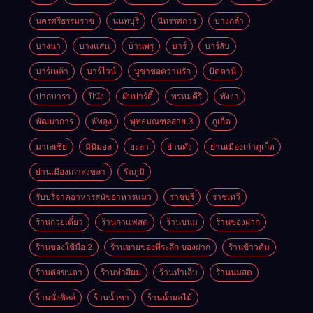
นครศรีธรรมราช
นนทบุรี
นิทรรศการ
บางกล่ำ
บางนา
บางแสน
บ้านพรุ
บาร์
บาร์ลับ
บาร์เหล้า
บาร์ไวน์
บูชาขอความรัก
ปัตตานี
ปากบารา
ปีนัง
ผับปาร์ตี้
พรหมคีรี
พังงา
พัฒนาการ
พัทลุง
พุทธมณฑลสาย 3
ภูเก็ต
มาเลเซีย
มินิมอล
ยะลา
ย่านดัง
ย่านเมืองเก่าภูเก็ต
ย่านเมืองเก่าสงขลา
รัตภูมิ
รับบริจาคอาหารสุนัขอาหารแมว
ราชบุรี
ราชเทวี
ร้านก๋วยเตี๋ยว
ร้านกาแฟสด
ร้านขนม
ร้านของฝาก
ร้านของใช้มือ 2
ร้านขายของที่ระลึก ของฝาก
ร้านข้าวต้ม
ร้านต่อขนตา
ร้านทำสีผม
ร้านทำเล็บ
ร้านนมสด
ร้านนั่งชิลล์
ร้านน้ำชา
ร้านน้ำผลไม้