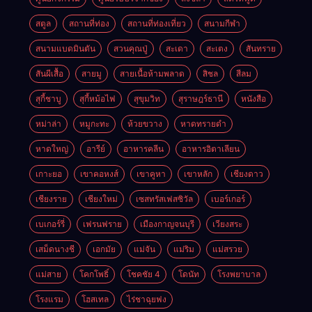
สตูล
สถานที่ท่อง
สถานที่ท่องเที่ยว
สนามกีฬา
สนามแบดมินตัน
สวนคุณปู่
สะเดา
สะเตง
สันทราย
สันผีเสื้อ
สายมู
สายเนื้อห้ามพลาด
สิชล
สีลม
สุกี้ชาบู
สุกี้หม้อไฟ
สุขุมวิท
สุราษฎร์ธานี
หนังสือ
หม่าล่า
หมูกะทะ
ห้วยขวาง
หาดทรายดำ
หาดใหญ่
อารีย์
อาหารคลีน
อาหารอิตาเลียน
เกาะยอ
เขาคอหงส์
เขาคูหา
เขาหลัก
เชียงดาว
เชียงราย
เชียงใหม่
เซสทรัสเฟสซิวัล
เบอร์เกอร์
เบเกอร์รี่
เฟรนฟราย
เมืองกาญจนบุรี
เวียงสระ
เสม็ดนางชี
เอกมัย
แม่จัน
แม่ริม
แม่สรวย
แม่สาย
โคกโพธิ์
โชคชัย 4
โดนัท
โรงพยาบาล
โรงแรม
โฮสเทล
ไร่ชาฉุยฟง