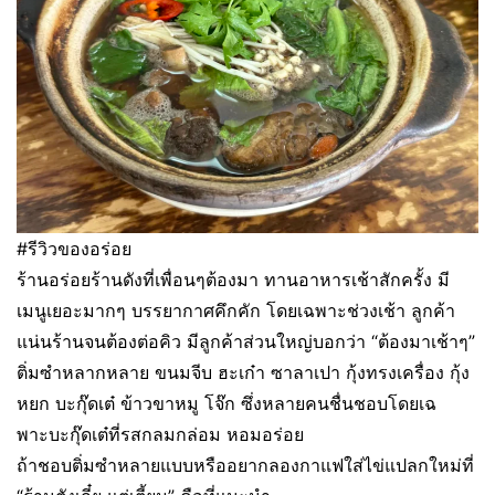
#รีวิวของอร่อย
ร้านอร่อยร้านดังที่เพื่อนๆต้องมา ทานอาหารเช้าสักครั้ง มี
เมนูเยอะมากๆ บรรยากาศคึกคัก โดยเฉพาะช่วงเช้า ลูกค้า
แน่นร้านจนต้องต่อคิว มีลูกค้าส่วนใหญ่บอกว่า “ต้องมาเช้าๆ”
ติ่มซำหลากหลาย ขนมจีบ ฮะเก๋า ซาลาเปา กุ้งทรงเครื่อง กุ้ง
หยก บะกุ๊ดเต๋ ข้าวขาหมู โจ๊ก ซึ่งหลายคนชื่นชอบโดยเฉ
พาะบะกุ๊ดเต๋ที่รสกลมกล่อม หอมอร่อย
ถ้าชอบติ่มซำหลายแบบหรืออยากลองกาแฟใส่ไข่แปลกใหม่ที่