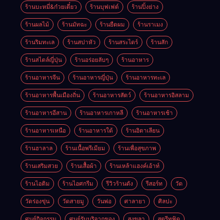
ร้านบะหมี่&ก๋วยเตี๋ยว
ร้านบุฟเฟต์
ร้านปิ้งย่าง
ร้านผลไม้
ร้านมัทฉะ
ร้านยืดผม
ร้านราเมง
ร้านริมทะเล
ร้านสปาหัว
ร้านสระไดร์
ร้านสัก
ร้านสไตล์ญี่ปุ่น
ร้านอร่อยลับๆ
ร้านอาหาร
ร้านอาหารจีน
ร้านอาหารญี่ปุ่น
ร้านอาหารทะเล
ร้านอาหารพื้นเมืองถิ่น
ร้านอาหารสัตว์
ร้านอาหารอิสลาม
ร้านอาหารอีสาน
ร้านอาหารเกาหลี
ร้านอาหารเช้า
ร้านอาหารเหนือ
ร้านอาหารใต้
ร้านอิตาเลียน
ร้านฮาลาล
ร้านเนื้อพรีเมียม
ร้านเพื่อสุขภาพ
ร้านเสริมสวย
ร้านเสื้อผ้า
ร้านเหล้าแฮงค์เอ้าท์
ร้านไอติม
ร้านไอศกรีม
รีวิวร้านดัง
รีสอร์ท
วัด
วัดร่องขุ่น
วัดสายมู
วันพ่อ
ศาลายา
ศิลปะ
ศูนย์กิจกรรม
ศูนย์รับบริจากของ
สงขลา
สตรีทฟู้ด