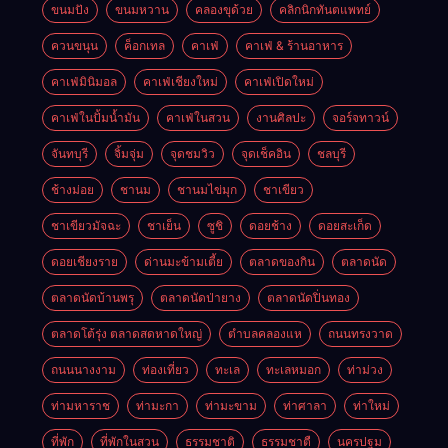
ขนมปัง
ขนมหวาน
คลองขุด้วย
คลิกนิกทันตแพทย์
ควนขนุน
ค็อกเทล
คาเฟ่
คาเฟ่ & ร้านอาหาร
คาเฟ่มินิมอล
คาเฟ่เชียงใหม่
คาเฟ่เปิดใหม่
คาเฟ่ในปั้มน้ำมัน
คาเฟ่ในสวน
งานศิลปะ
จอร์จทาวน์
จันทบุรี
จิ้มจุ่ม
จุดชมวิว
จุดเช็คอิน
ชลบุรี
ช้างม่อย
ชานม
ชานมไข่มุก
ชาเขียว
ชาเขียวมัจฉะ
ชาเย็น
ซูชิ
ดอยช้าง
ดอยสะเก็ด
ดอยเชียงราย
ด่านมะข้ามเตี้ย
ตลาดของกิน
ตลาดนัด
ตลาดนัดบ้านพรุ
ตลาดนัดป่ายาง
ตลาดนัดปิ่นทอง
ตลาดโต้รุ่ง ตลาดสดหาดใหญ่
ตำบลคลองแห
ถนนทรงวาด
ถนนนางงาม
ท่องเที่ยว
ทะเล
ทะเลหมอก
ท่าม่วง
ท่ามหาราช
ท่ามะกา
ท่ามะขาม
ท่าศาลา
ท่าใหม่
ที่พัก
ที่พักในสวน
ธรรมชาติ
ธรรมชาตื
นครปฐม