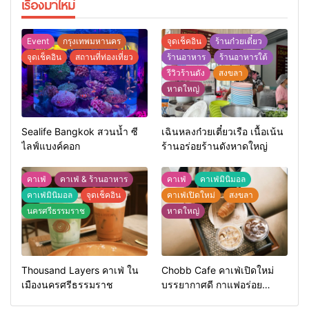
เรื่องมาใหม่
Event
กรุงเทพมหานคร
จุดเช็คอิน
ร้านก๋วยเตี๋ยว
จุดเช็คอิน
สถานที่ท่องเที่ยว
ร้านอาหาร
ร้านอาหารใต้
รีวิวร้านดัง
สงขลา
หาดใหญ่
Sealife Bangkok สวนน้ำ ซี
เฉินหลงก๋วยเตี๋ยวเรือ เนื้อเน้น
ไลฟ์แบงค์คอก
ร้านอร่อยร้านดังหาดใหญ่
คาเฟ่
คาเฟ่ & ร้านอาหาร
คาเฟ่
คาเฟ่มินิมอล
คาเฟ่มินิมอล
จุดเช็คอิน
คาเฟ่เปิดใหม่
สงขลา
นครศรีธรรมราช
หาดใหญ่
Thousand Layers คาเฟ่ ใน
Chobb Cafe คาเฟ่เปิดใหม่
เมืองนครศรีธรรมราช
บรรยากาศดี กาแฟอร่อย
หาดใหญ่