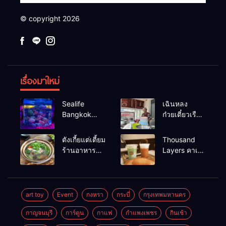
© copyright 2026
เรื่องมาใหม่
Sealife
เฉินหลง
Bangkok
ก๋วยเตี๋ยวเรือ
สวนน้ำ ซีไลฟ์
เนื้อเน้น ร้าน
แบงค์คอก
อร่อยร้านดัง
ตังเกี้ยแต่เตี้ยม
Thousand
หาดใหญ่
ร้านอาหาร
Layers คาเฟ่
เช้าอร่อย
ในเมือง
นครศรีธรรมราช
นครศรีธรรมราช
art toy
Event
กงหรา
กระบี่
กรุงเทพมหานคร
กาญจนบุรี
การ์ตูน
กาแฟ
กำแพงเพชร
กินเช้า