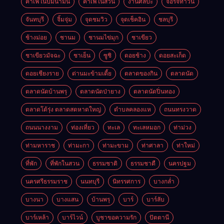
คาเฟ่ในปั้มน้ำมัน
คาเฟ่ในสวน
งานศิลปะ
จอร์จทาวน์
จันทบุรี
จิ้มจุ่ม
จุดชมวิว
จุดเช็คอิน
ชลบุรี
ช้างม่อย
ชานม
ชานมไข่มุก
ชาเขียว
ชาเขียวมัจฉะ
ชาเย็น
ซูชิ
ดอยช้าง
ดอยสะเก็ด
ดอยเชียงราย
ด่านมะข้ามเตี้ย
ตลาดของกิน
ตลาดนัด
ตลาดนัดบ้านพรุ
ตลาดนัดป่ายาง
ตลาดนัดปิ่นทอง
ตลาดโต้รุ่ง ตลาดสดหาดใหญ่
ตำบลคลองแห
ถนนทรงวาด
ถนนนางงาม
ท่องเที่ยว
ทะเล
ทะเลหมอก
ท่าม่วง
ท่ามหาราช
ท่ามะกา
ท่ามะขาม
ท่าศาลา
ท่าใหม่
ที่พัก
ที่พักในสวน
ธรรมชาติ
ธรรมชาตื
นครปฐม
นครศรีธรรมราช
นนทบุรี
นิทรรศการ
บางกล่ำ
บางนา
บางแสน
บ้านพรุ
บาร์
บาร์ลับ
บาร์เหล้า
บาร์ไวน์
บูชาขอความรัก
ปัตตานี