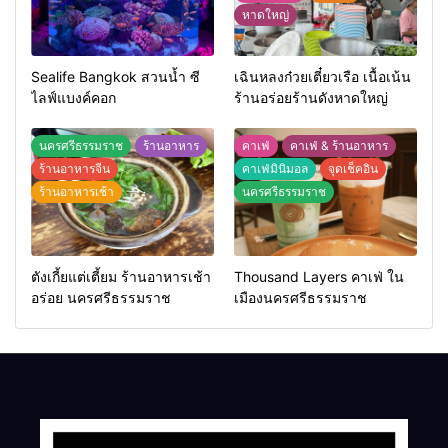
หาดใหญ่
Sealife Bangkok สวนน้ำ ซี
เฉินหลงก๋วยเตี๋ยวเรือ เนื้อเน้น
ไลฟ์แบงค์คอก
ร้านอร่อยร้านดังหาดใหญ่
นครศรีธรรมราช
ร้านอาหาร
คาเฟ่
คาเฟ่ & ร้านอาหาร
ร้านอาหารจีน
คาเฟ่มินิมอล
จุดเช็คอิน
ร้านอาหารเช้า
นครศรีธรรมราช
ตังเกี้ยแต่เตี้ยม ร้านอาหารเช้า
Thousand Layers คาเฟ่ ใน
อร่อย นครศรีธรรมราช
เมืองนครศรีธรรมราช