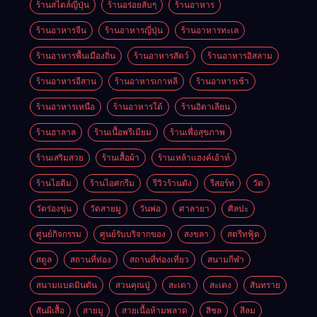
ร้านสไตล์ญี่ปุ่น
ร้านอร่อยลับๆ
ร้านอาหาร
ร้านอาหารจีน
ร้านอาหารญี่ปุ่น
ร้านอาหารทะเล
ร้านอาหารพื้นเมืองถิ่น
ร้านอาหารสัตว์
ร้านอาหารอิสลาม
ร้านอาหารอีสาน
ร้านอาหารเกาหลี
ร้านอาหารเช้า
ร้านอาหารเหนือ
ร้านอาหารใต้
ร้านอิตาเลียน
ร้านฮาลาล
ร้านเนื้อพรีเมียม
ร้านเพื่อสุขภาพ
ร้านเสริมสวย
ร้านเสื้อผ้า
ร้านเหล้าแฮงค์เอ้าท์
ร้านไอติม
ร้านไอศกรีม
รีวิวร้านดัง
รีสอร์ท
วัด
วัดร่องขุ่น
วัดสายมู
วันพ่อ
ศาลายา
ศิลปะ
ศูนย์กิจกรรม
ศูนย์รับบริจากของ
สงขลา
สตรีทฟู้ด
สตูล
สถานที่ท่อง
สถานที่ท่องเที่ยว
สนามกีฬา
สนามแบดมินตัน
สวนคุณปู่
สะเดา
สะเตง
สันทราย
สันผีเสื้อ
สายมู
สายเนื้อห้ามพลาด
สิชล
สีลม