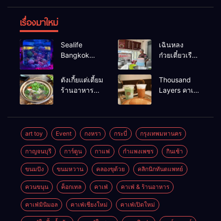
เรื่องมาใหม่
Sealife
เฉินหลง
Bangkok
ก๋วยเตี๋ยวเรือ
สวนน้ำ ซีไลฟ์
เนื้อเน้น ร้าน
แบงค์คอก
อร่อยร้านดัง
ตังเกี้ยแต่เตี้ยม
Thousand
หาดใหญ่
ร้านอาหาร
Layers คาเฟ่
เช้าอร่อย
ในเมือง
นครศรีธรรมราช
นครศรีธรรมราช
art toy
Event
กงหรา
กระบี่
กรุงเทพมหานคร
กาญจนบุรี
การ์ตูน
กาแฟ
กำแพงเพชร
กินเช้า
ขนมปัง
ขนมหวาน
คลองขุด้วย
คลิกนิกทันตแพทย์
ควนขนุน
ค็อกเทล
คาเฟ่
คาเฟ่ & ร้านอาหาร
คาเฟ่มินิมอล
คาเฟ่เชียงใหม่
คาเฟ่เปิดใหม่