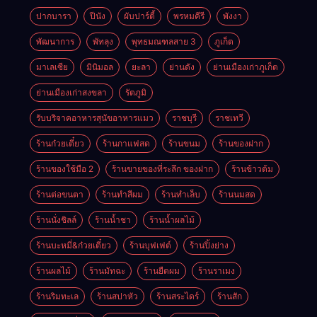
ปากบารา
ปีนัง
ผับปาร์ตี้
พรหมคีรี
พังงา
พัฒนาการ
พัทลุง
พุทธมณฑลสาย 3
ภูเก็ต
มาเลเซีย
มินิมอล
ยะลา
ย่านดัง
ย่านเมืองเก่าภูเก็ต
ย่านเมืองเก่าสงขลา
รัตภูมิ
รับบริจาคอาหารสุนัขอาหารแมว
ราชบุรี
ราชเทวี
ร้านก๋วยเตี๋ยว
ร้านกาแฟสด
ร้านขนม
ร้านของฝาก
ร้านของใช้มือ 2
ร้านขายของที่ระลึก ของฝาก
ร้านข้าวต้ม
ร้านต่อขนตา
ร้านทำสีผม
ร้านทำเล็บ
ร้านนมสด
ร้านนั่งชิลล์
ร้านน้ำชา
ร้านน้ำผลไม้
ร้านบะหมี่&ก๋วยเตี๋ยว
ร้านบุฟเฟต์
ร้านปิ้งย่าง
ร้านผลไม้
ร้านมัทฉะ
ร้านยืดผม
ร้านราเมง
ร้านริมทะเล
ร้านสปาหัว
ร้านสระไดร์
ร้านสัก