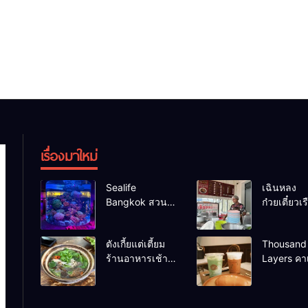
เรื่องมาใหม่
Sealife
เฉินหลง
Bangkok สวน
ก๋วยเตี๋ยวเรื
น้ำ ซีไลฟ์แบงค์
เน้น ร้านอ
คอก
ร้านดังหา
ตังเกี้ยแต่เตี้ยม
Thousand
ร้านอาหารเช้า
Layers คาเ
อร่อย
เมือง
นครศรีธรรมราช
นครศรีธร