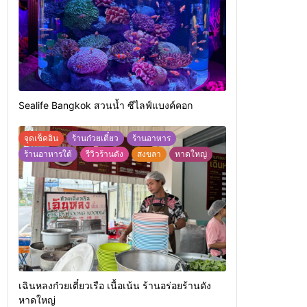
Sealife Bangkok สวนน้ำ ซีไลฟ์แบงค์คอก
จุดเช็คอิน
ร้านก๋วยเตี๋ยว
ร้านอาหาร
ร้านอาหารใต้
รีวิวร้านดัง
สงขลา
หาดใหญ่
เฉินหลงก๋วยเตี๋ยวเรือ เนื้อเน้น ร้านอร่อยร้านดัง
หาดใหญ่