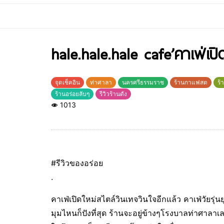
hale.hale.hale cafe’คาเฟ่เป
จุดเช็คอิน
ท่าศาลา
นครศรีธรรมราช
ร้านกาแฟสด
ร้
ร้านอร่อยลับๆ
รีวิวร้านดัง
1013
#รีวิวของอร่อย
.
คาเฟ่เปิดใหม่สไตล์วินเทจวินใจอีกแล้ว คาเฟ่วัยรุ่
มุมไหนก็ปังที่สุด ร้านจะอยู่ข้างๆโรงบาลท่าศาลาเล