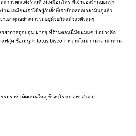
ะการตกแต่งร้านที่ไม่เหมือนใคร พี่เจ้าของร้านบอกว่า
าน เหมือนเราได้อยู่กับสิ่งที่เรารักตลอดเวลามันดูแล้ว
ขาเอาทุกอย่างมารวมอยู่ด้วยกันแล้วลงตัวสุดๆ
 บรรยากาศดูอบอุ่น มากๆ ที่ร้านตอนนี้มีขนมแค่ 1 อย่างคือ
าแฟสุด ชื่อเมนูว่า lotus biscoff หวานไม่มากน่าตาน่าทาน
รีธรรมราช (ติดถนนใหญ่ข้างๆโรงบาลท่าศาลา)