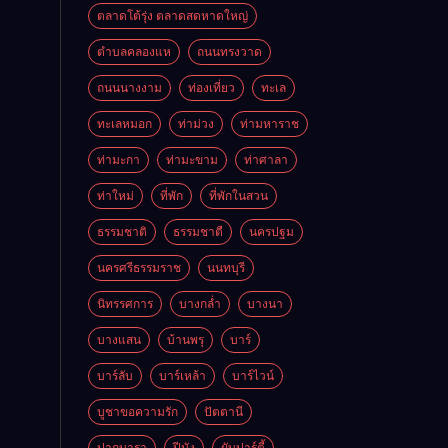
ตลาดโต้รุ่ง ตลาดสดหาดใหญ่
ตำบลคลองแห
ถนนทรงวาด
ถนนนางงาม
ท่องเที่ยว
ทะเล
ทะเลหมอก
ท่าม่วง
ท่ามหาราช
ท่ามะกา
ท่ามะขาม
ท่าศาลา
ท่าใหม่
ที่พัก
ที่พักในสวน
ธรรมชาติ
ธรรมชาตื
นครปฐม
นครศรีธรรมราช
นนทบุรี
นิทรรศการ
บางกล่ำ
บางนา
บางแสน
บ้านพรุ
บาร์
บาร์ลับ
บาร์เหล้า
บาร์ไวน์
บูชาขอความรัก
ปัตตานี
ปากบารา
ปีนัง
ผับปาร์ตี้