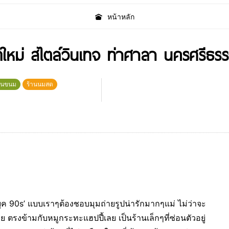
หน้าหลัก
ิดใหม่ สไตล์วินเทจ ท่าศาลา นครศรีธร
านขนม
ร้านนมสด
นยุค 90s’ แบบเราๆต้องชอบมุมถ่ายรูปน่ารักมากๆแม่ ไม่ว่าจะ
ย ตรงข้ามกับหมูกระทะแฮปปี้เลย เป็นร้านเล็กๆที่ซ่อนตัวอยู่