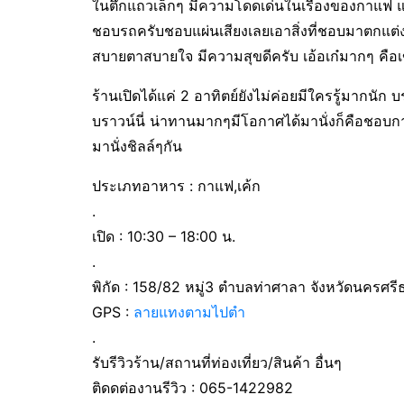
ในตึกแถวเล็กๆ มีความโดดเด่นในเรื่องของกาแฟ แล
ชอบรถครับชอบแผ่นเสียงเลยเอาสิ่งที่ชอบมาตกแต่งร้
สบายตาสบายใจ มีความสุขดีครับ เอ้อเก๋มากๆ คือเ
ร้านเปิดได้แค่ 2 อาทิตย์ยังไม่ค่อยมีใครรู้มากนัก
บราวน์นี่ น่าทานมากๆมีโอกาศได้มานั่งก็คือชอบก
มานั่งชิลล์ๆกัน
ประเภทอาหาร : กาแฟ,เค้ก
.
เปิด : 10:30 – 18:00 น.
.
พิกัด : 158/82 หมู่3 ตำบลท่าศาลา จังหวัดนครศ
GPS :
ลายแทงตามไปตำ
.
รับรีวิวร้าน/สถานที่ท่องเที่ยว/สินค้า อื่นๆ
ติดดต่องานรีวิว : 065-1422982