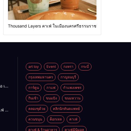
Thousand Layers คาเฟ่ ในเมืองนครศรีธรรมราช
art toy
Event
กงหรา
กระบี่
กรุงเทพมหานคร
กาญจนบุรี
อ เนื้อ
การ์ตูน
กาแฟ
กำแพงเพชร
ร่อย
ดใหญ่
กินเช้า
ขนมปัง
ขนมหวาน
คลองขุด้วย
คลิกนิกทันตแพทย์
ฟ่ ใน
ควนขนุน
ค็อกเทล
คาเฟ่
รมราช
คาเฟ่ & ร้านอาหาร
คาเฟ่มินิมอล