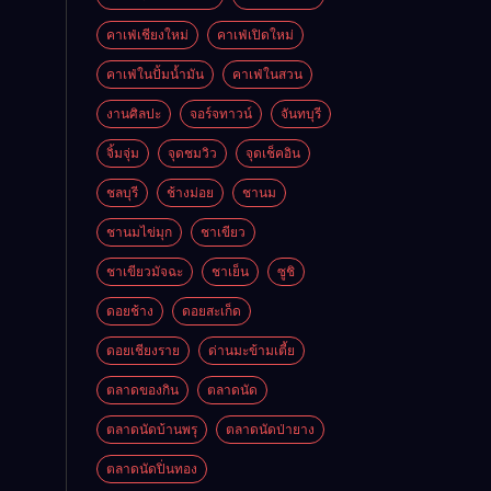
คาเฟ่เชียงใหม่
คาเฟ่เปิดใหม่
คาเฟ่ในปั้มน้ำมัน
คาเฟ่ในสวน
งานศิลปะ
จอร์จทาวน์
จันทบุรี
จิ้มจุ่ม
จุดชมวิว
จุดเช็คอิน
ชลบุรี
ช้างม่อย
ชานม
ชานมไข่มุก
ชาเขียว
ชาเขียวมัจฉะ
ชาเย็น
ซูชิ
ดอยช้าง
ดอยสะเก็ด
ดอยเชียงราย
ด่านมะข้ามเตี้ย
ตลาดของกิน
ตลาดนัด
ตลาดนัดบ้านพรุ
ตลาดนัดป่ายาง
ตลาดนัดปิ่นทอง