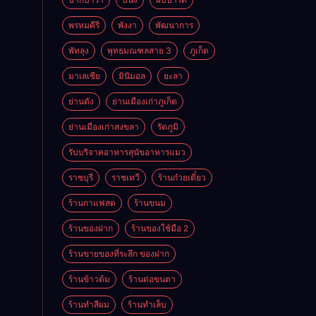
พรหมคีรี
พังงา
พัฒนาการ
พัทลุง
พุทธมณฑลสาย 3
ภูเก็ต
มาเลเซีย
มินิมอล
ยะลา
ย่านดัง
ย่านเมืองเก่าภูเก็ต
ย่านเมืองเก่าสงขลา
รัตภูมิ
รับบริจาคอาหารสุนัขอาหารแมว
ราชบุรี
ราชเทวี
ร้านก๋วยเตี๋ยว
ร้านกาแฟสด
ร้านขนม
ร้านของฝาก
ร้านของใช้มือ 2
ร้านขายของที่ระลึก ของฝาก
ร้านข้าวต้ม
ร้านต่อขนตา
ร้านทำสีผม
ร้านทำเล็บ