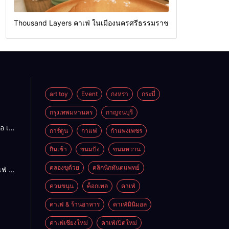
Thousand Layers คาเฟ่ ในเมืองนครศรีธรรมราช
art toy
Event
กงหรา
กระบี่
กรุงเทพมหานคร
กาญจนบุรี
อ เนื้อ
การ์ตูน
กาแฟ
กำแพงเพชร
ร่อย
ดใหญ่
กินเช้า
ขนมปัง
ขนมหวาน
คลองขุด้วย
คลิกนิกทันตแพทย์
ฟ่ ใน
ควนขนุน
ค็อกเทล
คาเฟ่
รมราช
คาเฟ่ & ร้านอาหาร
คาเฟ่มินิมอล
คาเฟ่เชียงใหม่
คาเฟ่เปิดใหม่