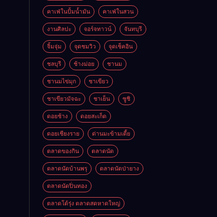
คาเฟ่ในปั้มน้ำมัน
คาเฟ่ในสวน
งานศิลปะ
จอร์จทาวน์
จันทบุรี
จิ้มจุ่ม
จุดชมวิว
จุดเช็คอิน
ชลบุรี
ช้างม่อย
ชานม
ชานมไข่มุก
ชาเขียว
ชาเขียวมัจฉะ
ชาเย็น
ซูชิ
ดอยช้าง
ดอยสะเก็ด
ดอยเชียงราย
ด่านมะข้ามเตี้ย
ตลาดของกิน
ตลาดนัด
ตลาดนัดบ้านพรุ
ตลาดนัดป่ายาง
ตลาดนัดปิ่นทอง
ตลาดโต้รุ่ง ตลาดสดหาดใหญ่