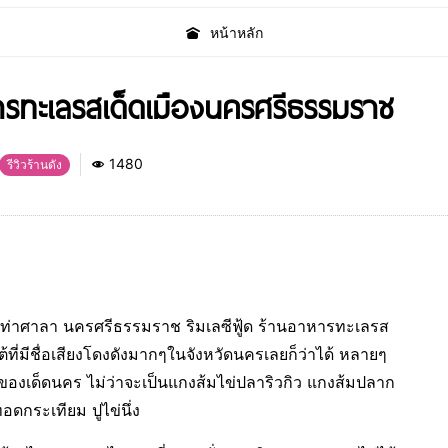
หน้าหลัก
หารทะเลรสเด็ดเมืองนครศรีธรรมราช
1480
รีวิวร้านดัง
ในท่าศาลา นครศรีธรรมราช ริมเลซีฟู้ด ร้านอาหารทะเลรส
ต้ที่มีชื่อเสียงโดงดังมากๆในจังหวัดนครเลยก็ว่าได้ หลายๆ
่าของเด็ดนคร ไม่ว่าจะเป็นแกงส้มไข่ปลาริวกิว แกงส้มปลาก
อดกระเทียม ปูไข่นึ่ง