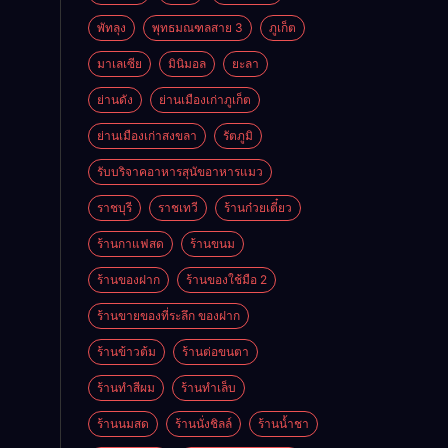
พัทลุง
พุทธมณฑลสาย 3
ภูเก็ต
มาเลเซีย
มินิมอล
ยะลา
ย่านดัง
ย่านเมืองเก่าภูเก็ต
ย่านเมืองเก่าสงขลา
รัตภูมิ
รับบริจาคอาหารสุนัขอาหารแมว
ราชบุรี
ราชเทวี
ร้านก๋วยเตี๋ยว
ร้านกาแฟสด
ร้านขนม
ร้านของฝาก
ร้านของใช้มือ 2
ร้านขายของที่ระลึก ของฝาก
ร้านข้าวต้ม
ร้านต่อขนตา
ร้านทำสีผม
ร้านทำเล็บ
ร้านนมสด
ร้านนั่งชิลล์
ร้านน้ำชา