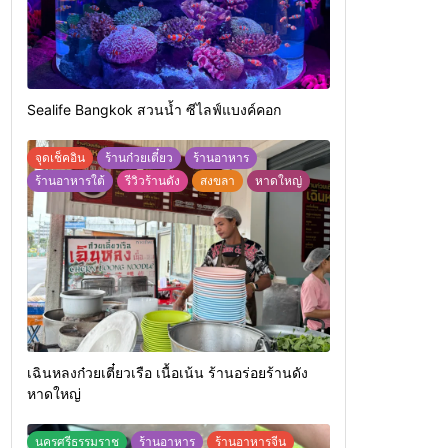
Sealife Bangkok สวนน้ำ ซีไลฟ์แบงค์คอก
จุดเช็คอิน
ร้านก๋วยเตี๋ยว
ร้านอาหาร
ร้านอาหารใต้
รีวิวร้านดัง
สงขลา
หาดใหญ่
เฉินหลงก๋วยเตี๋ยวเรือ เนื้อเน้น ร้านอร่อยร้านดัง
หาดใหญ่
นครศรีธรรมราช
ร้านอาหาร
ร้านอาหารจีน