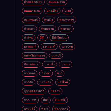
ตำบลคลองแห
ถนนทรงวาด
ถนนนางงาม
ท่องเที่ยว
ทะเล
ทะเลหมอก
ท่าม่วง
ท่ามหาราช
ท่ามะกา
ท่ามะขาม
ท่าศาลา
ท่าใหม่
ที่พัก
ที่พักในสวน
ธรรมชาติ
ธรรมชาตื
นครปฐม
นครศรีธรรมราช
นนทบุรี
นิทรรศการ
บางกล่ำ
บางนา
บางแสน
บ้านพรุ
บาร์
บาร์ลับ
บาร์เหล้า
บาร์ไวน์
บูชาขอความรัก
ปัตตานี
ปากบารา
ปีนัง
ผับปาร์ตี้
พรหมคีรี
พังงา
พัฒนาการ