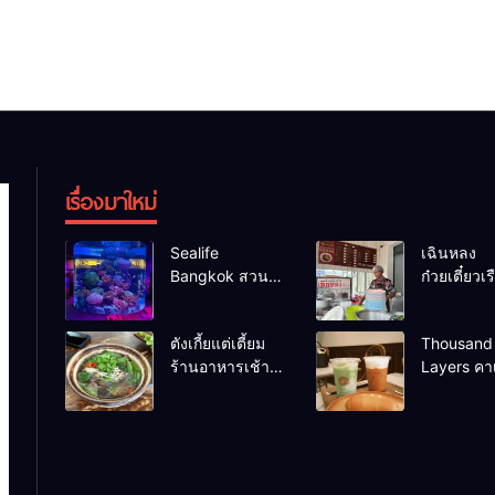
เรื่องมาใหม่
Sealife
เฉินหลง
Bangkok สวน
ก๋วยเตี๋ยวเรื
น้ำ ซีไลฟ์แบงค์
เน้น ร้านอ
คอก
ร้านดังหา
ตังเกี้ยแต่เตี้ยม
Thousand
ร้านอาหารเช้า
Layers คาเ
อร่อย
เมือง
นครศรีธรรมราช
นครศรีธร