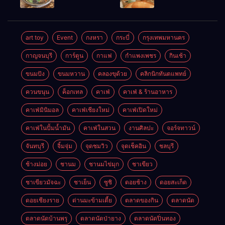
เช้าอร่อย
ในเมือง
นครศรีธรรมราช
นครศรีธรรมราช
art toy
Event
กงหรา
กระบี่
กรุงเทพมหานคร
กาญจนบุรี
การ์ตูน
กาแฟ
กำแพงเพชร
กินเช้า
ขนมปัง
ขนมหวาน
คลองขุด้วย
คลิกนิกทันตแพทย์
ควนขนุน
ค็อกเทล
คาเฟ่
คาเฟ่ & ร้านอาหาร
คาเฟ่มินิมอล
คาเฟ่เชียงใหม่
คาเฟ่เปิดใหม่
คาเฟ่ในปั้มน้ำมัน
คาเฟ่ในสวน
งานศิลปะ
จอร์จทาวน์
จันทบุรี
จิ้มจุ่ม
จุดชมวิว
จุดเช็คอิน
ชลบุรี
ช้างม่อย
ชานม
ชานมไข่มุก
ชาเขียว
ชาเขียวมัจฉะ
ชาเย็น
ซูชิ
ดอยช้าง
ดอยสะเก็ด
ดอยเชียงราย
ด่านมะข้ามเตี้ย
ตลาดของกิน
ตลาดนัด
ตลาดนัดบ้านพรุ
ตลาดนัดป่ายาง
ตลาดนัดปิ่นทอง