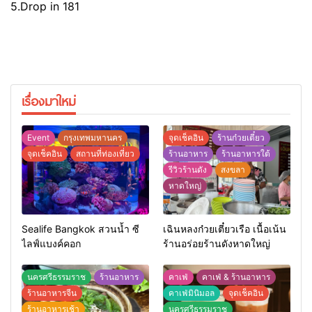
5.Drop in 181
เรื่องมาใหม่
Event
กรุงเทพมหานคร
จุดเช็คอิน
ร้านก๋วยเตี๋ยว
จุดเช็คอิน
สถานที่ท่องเที่ยว
ร้านอาหาร
ร้านอาหารใต้
รีวิวร้านดัง
สงขลา
หาดใหญ่
Sealife Bangkok สวนน้ำ ซี
เฉินหลงก๋วยเตี๋ยวเรือ เนื้อเน้น
ไลฟ์แบงค์คอก
ร้านอร่อยร้านดังหาดใหญ่
นครศรีธรรมราช
ร้านอาหาร
คาเฟ่
คาเฟ่ & ร้านอาหาร
ร้านอาหารจีน
คาเฟ่มินิมอล
จุดเช็คอิน
ร้านอาหารเช้า
นครศรีธรรมราช