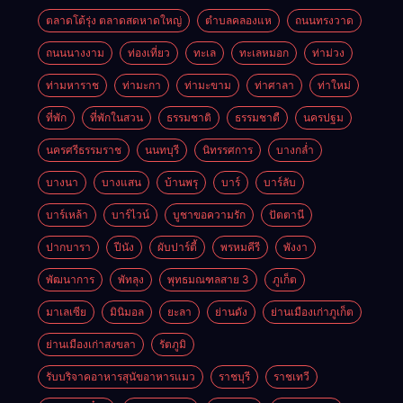
ตลาดโต้รุ่ง ตลาดสดหาดใหญ่
ตำบลคลองแห
ถนนทรงวาด
ถนนนางงาม
ท่องเที่ยว
ทะเล
ทะเลหมอก
ท่าม่วง
ท่ามหาราช
ท่ามะกา
ท่ามะขาม
ท่าศาลา
ท่าใหม่
ที่พัก
ที่พักในสวน
ธรรมชาติ
ธรรมชาตื
นครปฐม
นครศรีธรรมราช
นนทบุรี
นิทรรศการ
บางกล่ำ
บางนา
บางแสน
บ้านพรุ
บาร์
บาร์ลับ
บาร์เหล้า
บาร์ไวน์
บูชาขอความรัก
ปัตตานี
ปากบารา
ปีนัง
ผับปาร์ตี้
พรหมคีรี
พังงา
พัฒนาการ
พัทลุง
พุทธมณฑลสาย 3
ภูเก็ต
มาเลเซีย
มินิมอล
ยะลา
ย่านดัง
ย่านเมืองเก่าภูเก็ต
ย่านเมืองเก่าสงขลา
รัตภูมิ
รับบริจาคอาหารสุนัขอาหารแมว
ราชบุรี
ราชเทวี