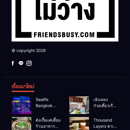
© copyright 2026
เรื่องมาใหม่
Sealife
เฉินหลง
Bangkok
ก๋วยเตี๋ยวเรือ
สวนน้ำ ซีไลฟ์
เนื้อเน้น ร้าน
แบงค์คอก
อร่อยร้านดัง
ตังเกี้ยแต่เตี้ยม
Thousand
หาดใหญ่
ร้านอาหาร
Layers คาเฟ่