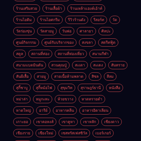
ร้านเสริมสวย
ร้านเสื้อผ้า
ร้านเหล้าแฮงค์เอ้าท์
ร้านไอติม
ร้านไอศกรีม
รีวิวร้านดัง
รีสอร์ท
วัด
วัดร่องขุ่น
วัดสายมู
วันพ่อ
ศาลายา
ศิลปะ
ศูนย์กิจกรรม
ศูนย์รับบริจากของ
สงขลา
สตรีทฟู้ด
สตูล
สถานที่ท่อง
สถานที่ท่องเที่ยว
สนามกีฬา
สนามแบดมินตัน
สวนคุณปู่
สะเดา
สะเตง
สันทราย
สันผีเสื้อ
สายมู
สายเนื้อห้ามพลาด
สิชล
สีลม
สุกี้ชาบู
สุกี้หม้อไฟ
สุขุมวิท
สุราษฎร์ธานี
หนังสือ
หม่าล่า
หมูกะทะ
ห้วยขวาง
หาดทรายดำ
หาดใหญ่
อารีย์
อาหารคลีน
อาหารอิตาเลียน
เกาะยอ
เขาคอหงส์
เขาคูหา
เขาหลัก
เชียงดาว
เชียงราย
เชียงใหม่
เซสทรัสเฟสซิวัล
เบอร์เกอร์