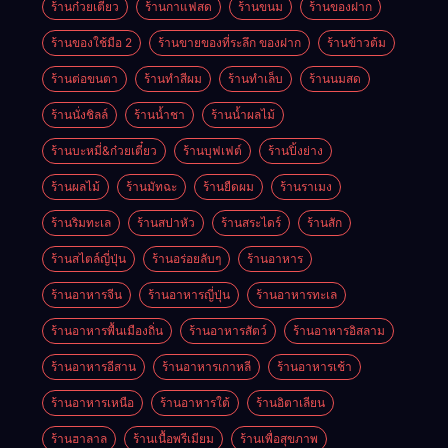
ร้านก๋วยเตี๋ยว
ร้านกาแฟสด
ร้านขนม
ร้านของฝาก
ร้านของใช้มือ 2
ร้านขายของที่ระลึก ของฝาก
ร้านข้าวต้ม
ร้านต่อขนตา
ร้านทำสีผม
ร้านทำเล็บ
ร้านนมสด
ร้านนั่งชิลล์
ร้านน้ำชา
ร้านน้ำผลไม้
ร้านบะหมี่&ก๋วยเตี๋ยว
ร้านบุฟเฟต์
ร้านปิ้งย่าง
ร้านผลไม้
ร้านมัทฉะ
ร้านยืดผม
ร้านราเมง
ร้านริมทะเล
ร้านสปาหัว
ร้านสระไดร์
ร้านสัก
ร้านสไตล์ญี่ปุ่น
ร้านอร่อยลับๆ
ร้านอาหาร
ร้านอาหารจีน
ร้านอาหารญี่ปุ่น
ร้านอาหารทะเล
ร้านอาหารพื้นเมืองถิ่น
ร้านอาหารสัตว์
ร้านอาหารอิสลาม
ร้านอาหารอีสาน
ร้านอาหารเกาหลี
ร้านอาหารเช้า
ร้านอาหารเหนือ
ร้านอาหารใต้
ร้านอิตาเลียน
ร้านฮาลาล
ร้านเนื้อพรีเมียม
ร้านเพื่อสุขภาพ