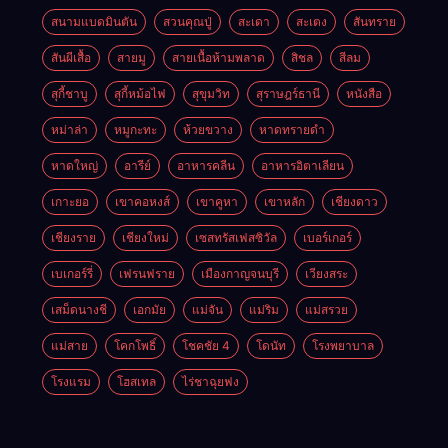
สนามแบดมินตัน
สวนคุณปู่
สะเดา
สะเตง
สันทราย
สันผีเสื้อ
สายมู
สายเนื้อห้ามพลาด
สิชล
สีลม
สุกี้ชาบู
สุกี้หม้อไฟ
สุขุมวิท
สุราษฎร์ธานี
หนังสือ
หม่าล่า
หมูกะทะ
ห้วยขวาง
หาดทรายดำ
หาดใหญ่
อารีย์
อาหารคลีน
อาหารอิตาเลียน
เกาะยอ
เขาคอหงส์
เขาคูหา
เขาหลัก
เชียงดาว
เชียงราย
เชียงใหม่
เซสทรัสเฟสซิวัล
เบอร์เกอร์
เบเกอร์รี่
เฟรนฟราย
เมืองกาญจนบุรี
เวียงสระ
เสม็ดนางชี
เอกมัย
แม่จัน
แม่ริม
แม่สรวย
แม่สาย
โคกโพธิ์
โชคชัย 4
โดนัท
โรงพยาบาล
โรงแรม
โฮสเทล
ไร่ชาฉุยฟง