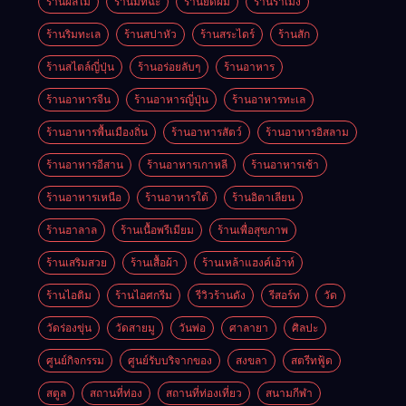
ร้านผลไม้
ร้านมัทฉะ
ร้านยืดผม
ร้านราเมง
ร้านริมทะเล
ร้านสปาหัว
ร้านสระไดร์
ร้านสัก
ร้านสไตล์ญี่ปุ่น
ร้านอร่อยลับๆ
ร้านอาหาร
ร้านอาหารจีน
ร้านอาหารญี่ปุ่น
ร้านอาหารทะเล
ร้านอาหารพื้นเมืองถิ่น
ร้านอาหารสัตว์
ร้านอาหารอิสลาม
ร้านอาหารอีสาน
ร้านอาหารเกาหลี
ร้านอาหารเช้า
ร้านอาหารเหนือ
ร้านอาหารใต้
ร้านอิตาเลียน
ร้านฮาลาล
ร้านเนื้อพรีเมียม
ร้านเพื่อสุขภาพ
ร้านเสริมสวย
ร้านเสื้อผ้า
ร้านเหล้าแฮงค์เอ้าท์
ร้านไอติม
ร้านไอศกรีม
รีวิวร้านดัง
รีสอร์ท
วัด
วัดร่องขุ่น
วัดสายมู
วันพ่อ
ศาลายา
ศิลปะ
ศูนย์กิจกรรม
ศูนย์รับบริจากของ
สงขลา
สตรีทฟู้ด
สตูล
สถานที่ท่อง
สถานที่ท่องเที่ยว
สนามกีฬา