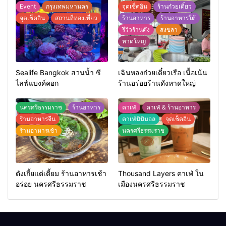
Event
กรุงเทพมหานคร
จุดเช็คอิน
ร้านก๋วยเตี๋ยว
จุดเช็คอิน
สถานที่ท่องเที่ยว
ร้านอาหาร
ร้านอาหารใต้
รีวิวร้านดัง
สงขลา
หาดใหญ่
Sealife Bangkok สวนน้ำ ซี
เฉินหลงก๋วยเตี๋ยวเรือ เนื้อเน้น
ไลฟ์แบงค์คอก
ร้านอร่อยร้านดังหาดใหญ่
นครศรีธรรมราช
ร้านอาหาร
คาเฟ่
คาเฟ่ & ร้านอาหาร
ร้านอาหารจีน
คาเฟ่มินิมอล
จุดเช็คอิน
ร้านอาหารเช้า
นครศรีธรรมราช
ตังเกี้ยแต่เตี้ยม ร้านอาหารเช้า
Thousand Layers คาเฟ่ ใน
อร่อย นครศรีธรรมราช
เมืองนครศรีธรรมราช