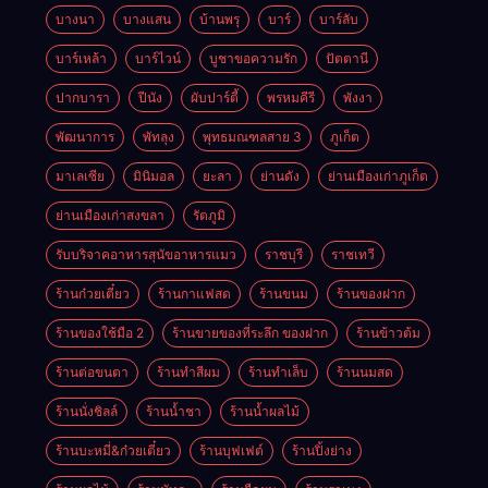
บางนา
บางแสน
บ้านพรุ
บาร์
บาร์ลับ
บาร์เหล้า
บาร์ไวน์
บูชาขอความรัก
ปัตตานี
ปากบารา
ปีนัง
ผับปาร์ตี้
พรหมคีรี
พังงา
พัฒนาการ
พัทลุง
พุทธมณฑลสาย 3
ภูเก็ต
มาเลเซีย
มินิมอล
ยะลา
ย่านดัง
ย่านเมืองเก่าภูเก็ต
ย่านเมืองเก่าสงขลา
รัตภูมิ
รับบริจาคอาหารสุนัขอาหารแมว
ราชบุรี
ราชเทวี
ร้านก๋วยเตี๋ยว
ร้านกาแฟสด
ร้านขนม
ร้านของฝาก
ร้านของใช้มือ 2
ร้านขายของที่ระลึก ของฝาก
ร้านข้าวต้ม
ร้านต่อขนตา
ร้านทำสีผม
ร้านทำเล็บ
ร้านนมสด
ร้านนั่งชิลล์
ร้านน้ำชา
ร้านน้ำผลไม้
ร้านบะหมี่&ก๋วยเตี๋ยว
ร้านบุฟเฟต์
ร้านปิ้งย่าง