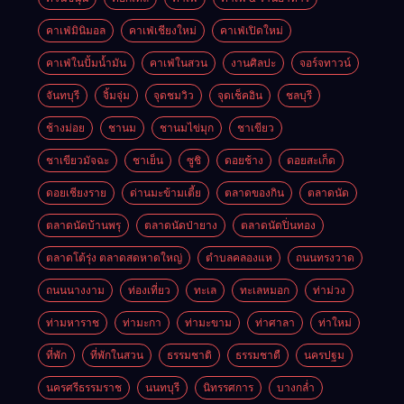
คาเฟ่มินิมอล
คาเฟ่เชียงใหม่
คาเฟ่เปิดใหม่
คาเฟ่ในปั้มน้ำมัน
คาเฟ่ในสวน
งานศิลปะ
จอร์จทาวน์
จันทบุรี
จิ้มจุ่ม
จุดชมวิว
จุดเช็คอิน
ชลบุรี
ช้างม่อย
ชานม
ชานมไข่มุก
ชาเขียว
ชาเขียวมัจฉะ
ชาเย็น
ซูชิ
ดอยช้าง
ดอยสะเก็ด
ดอยเชียงราย
ด่านมะข้ามเตี้ย
ตลาดของกิน
ตลาดนัด
ตลาดนัดบ้านพรุ
ตลาดนัดป่ายาง
ตลาดนัดปิ่นทอง
ตลาดโต้รุ่ง ตลาดสดหาดใหญ่
ตำบลคลองแห
ถนนทรงวาด
ถนนนางงาม
ท่องเที่ยว
ทะเล
ทะเลหมอก
ท่าม่วง
ท่ามหาราช
ท่ามะกา
ท่ามะขาม
ท่าศาลา
ท่าใหม่
ที่พัก
ที่พักในสวน
ธรรมชาติ
ธรรมชาตื
นครปฐม
นครศรีธรรมราช
นนทบุรี
นิทรรศการ
บางกล่ำ