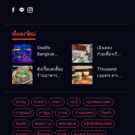
เรื่องมาใหม่
Sealife
เฉินหลง
Bangkok
ก๋วยเตี๋ยวเรือ
สวนน้ำ ซีไลฟ์
เนื้อเน้น ร้าน
แบงค์คอก
อร่อยร้านดัง
ตังเกี้ยแต่เตี้ยม
Thousand
หาดใหญ่
ร้านอาหาร
Layers คาเฟ่
เช้าอร่อย
ในเมือง
นครศรีธรรมราช
นครศรีธรรมราช
art toy
Event
กงหรา
กระบี่
กรุงเทพมหานคร
กาญจนบุรี
การ์ตูน
กาแฟ
กำแพงเพชร
กินเช้า
ขนมปัง
ขนมหวาน
คลองขุด้วย
คลิกนิกทันตแพทย์
ควนขนุน
ค็อกเทล
คาเฟ่
คาเฟ่ & ร้านอาหาร