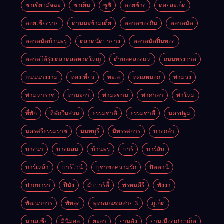
ชาเขียวมัจฉะ
ชาเย็น
ซูชิ
ดอยช้าง
ดอยสะเก็ด
ดอยเชียงราย
ด่านมะข้ามเตี้ย
ตลาดของกิน
ตลาดนัด
ตลาดนัดบ้านพรุ
ตลาดนัดป่ายาง
ตลาดนัดปิ่นทอง
ตลาดโต้รุ่ง ตลาดสดหาดใหญ่
ตำบลคลองแห
ถนนทรงวาด
ถนนนางงาม
ท่องเที่ยว
ทะเล
ทะเลหมอก
ท่าม่วง
ท่ามหาราช
ท่ามะกา
ท่ามะขาม
ท่าศาลา
ท่าใหม่
ที่พัก
ที่พักในสวน
ธรรมชาติ
ธรรมชาตื
นครปฐม
นครศรีธรรมราช
นนทบุรี
นิทรรศการ
บางกล่ำ
บางนา
บางแสน
บ้านพรุ
บาร์
บาร์ลับ
บาร์เหล้า
บาร์ไวน์
บูชาขอความรัก
ปัตตานี
ปากบารา
ปีนัง
ผับปาร์ตี้
พรหมคีรี
พังงา
พัฒนาการ
พัทลุง
พุทธมณฑลสาย 3
ภูเก็ต
มาเลเซีย
มินิมอล
ยะลา
ย่านดัง
ย่านเมืองเก่าภูเก็ต