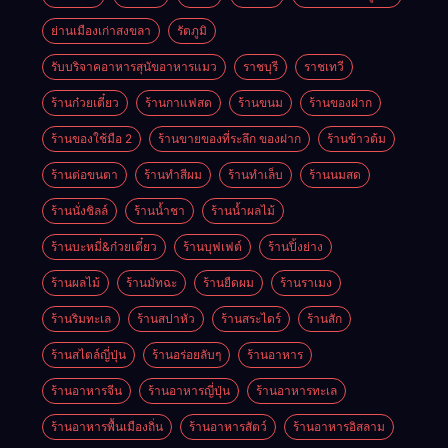
ย่านเมืองเก่าสงขลา
รัตภูมิ
รับบริจาคอาหารสุนัขอาหารแมว
ราชบุรี
ราชเทวี
ร้านก๋วยเตี๋ยว
ร้านกาแฟสด
ร้านขนม
ร้านของฝาก
ร้านของใช้มือ 2
ร้านขายของที่ระลึก ของฝาก
ร้านข้าวต้ม
ร้านต่อขนตา
ร้านทำสีผม
ร้านทำเล็บ
ร้านนมสด
ร้านนั่งชิลล์
ร้านน้ำชา
ร้านน้ำผลไม้
ร้านบะหมี่&ก๋วยเตี๋ยว
ร้านบุฟเฟต์
ร้านปิ้งย่าง
ร้านผลไม้
ร้านมัทฉะ
ร้านยืดผม
ร้านราเมง
ร้านริมทะเล
ร้านสปาหัว
ร้านสระไดร์
ร้านสัก
ร้านสไตล์ญี่ปุ่น
ร้านอร่อยลับๆ
ร้านอาหาร
ร้านอาหารจีน
ร้านอาหารญี่ปุ่น
ร้านอาหารทะเล
ร้านอาหารพื้นเมืองถิ่น
ร้านอาหารสัตว์
ร้านอาหารอิสลาม