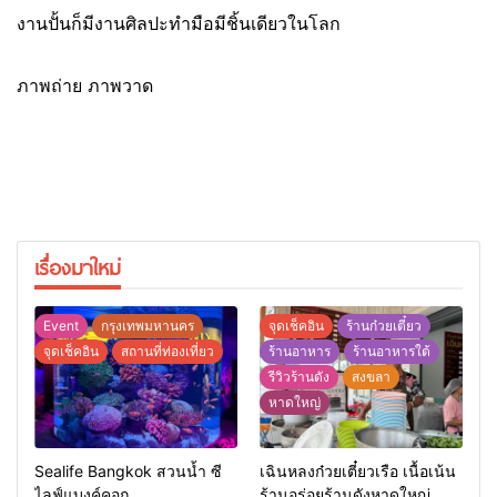
งานปั้นก็มีงานศิลปะทำมือมีชิ้นเดียวในโลก
ภาพถ่าย ภาพวาด
เรื่องมาใหม่
Event
กรุงเทพมหานคร
จุดเช็คอิน
ร้านก๋วยเตี๋ยว
จุดเช็คอิน
สถานที่ท่องเที่ยว
ร้านอาหาร
ร้านอาหารใต้
รีวิวร้านดัง
สงขลา
หาดใหญ่
Sealife Bangkok สวนน้ำ ซี
เฉินหลงก๋วยเตี๋ยวเรือ เนื้อเน้น
ไลฟ์แบงค์คอก
ร้านอร่อยร้านดังหาดใหญ่