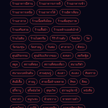
ร้านอาหารอีสาน
ร้านอาหารเกาหลี
ร้านอาหารเช้า
ร้านอาหารเหนือ
ร้านอาหารใต้
ร้านอิตาเลียน
ร้านฮาลาล
ร้านเนื้อพรีเมียม
ร้านเพื่อสุขภาพ
ร้านเสริมสวย
ร้านเสื้อผ้า
ร้านเหล้าแฮงค์เอ้าท์
ร้านไอติม
ร้านไอศกรีม
รีวิวร้านดัง
รีสอร์ท
วัด
วัดร่องขุ่น
วัดสายมู
วันพ่อ
ศาลายา
ศิลปะ
ศูนย์กิจกรรม
ศูนย์รับบริจากของ
สงขลา
สตรีทฟู้ด
สตูล
สถานที่ท่อง
สถานที่ท่องเที่ยว
สนามกีฬา
สนามแบดมินตัน
สวนคุณปู่
สะเดา
สะเตง
สันทราย
สันผีเสื้อ
สายมู
สายเนื้อห้ามพลาด
สิชล
สีลม
สุกี้ชาบู
สุกี้หม้อไฟ
สุขุมวิท
สุราษฎร์ธานี
หนังสือ
หม่าล่า
หมูกะทะ
ห้วยขวาง
หาดทรายดำ
หาดใหญ่
อารีย์
อาหารคลีน
อาหารอิตาเลียน