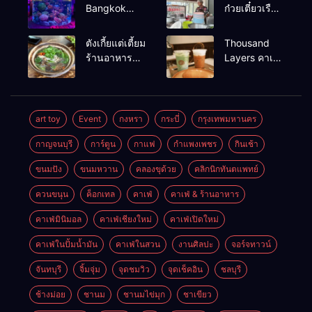
Bangkok
ก๋วยเตี๋ยวเรือ
สวนน้ำ ซีไลฟ์
เนื้อเน้น ร้าน
แบงค์คอก
อร่อยร้านดัง
ตังเกี้ยแต่เตี้ยม
Thousand
หาดใหญ่
ร้านอาหาร
Layers คาเฟ่
เช้าอร่อย
ในเมือง
นครศรีธรรมราช
นครศรีธรรมราช
art toy
Event
กงหรา
กระบี่
กรุงเทพมหานคร
กาญจนบุรี
การ์ตูน
กาแฟ
กำแพงเพชร
กินเช้า
ขนมปัง
ขนมหวาน
คลองขุด้วย
คลิกนิกทันตแพทย์
ควนขนุน
ค็อกเทล
คาเฟ่
คาเฟ่ & ร้านอาหาร
คาเฟ่มินิมอล
คาเฟ่เชียงใหม่
คาเฟ่เปิดใหม่
คาเฟ่ในปั้มน้ำมัน
คาเฟ่ในสวน
งานศิลปะ
จอร์จทาวน์
จันทบุรี
จิ้มจุ่ม
จุดชมวิว
จุดเช็คอิน
ชลบุรี
ช้างม่อย
ชานม
ชานมไข่มุก
ชาเขียว