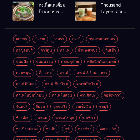
แบงค์คอก
อร่อยร้านดัง
ตังเกี้ยแต่เตี้ยม
Thousand
หาดใหญ่
ร้านอาหาร
Layers คาเฟ่
เช้าอร่อย
ในเมือง
นครศรีธรรมราช
นครศรีธรรมราช
art toy
Event
กงหรา
กระบี่
กรุงเทพมหานคร
กาญจนบุรี
การ์ตูน
กาแฟ
กำแพงเพชร
กินเช้า
ขนมปัง
ขนมหวาน
คลองขุด้วย
คลิกนิกทันตแพทย์
ควนขนุน
ค็อกเทล
คาเฟ่
คาเฟ่ & ร้านอาหาร
คาเฟ่มินิมอล
คาเฟ่เชียงใหม่
คาเฟ่เปิดใหม่
คาเฟ่ในปั้มน้ำมัน
คาเฟ่ในสวน
งานศิลปะ
จอร์จทาวน์
จันทบุรี
จิ้มจุ่ม
จุดชมวิว
จุดเช็คอิน
ชลบุรี
ช้างม่อย
ชานม
ชานมไข่มุก
ชาเขียว
ชาเขียวมัจฉะ
ชาเย็น
ซูชิ
ดอยช้าง
ดอยสะเก็ด