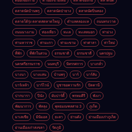
ดอยเชียงราย
ด่านมะข้ามเตี้ย
ตลาดของกิน
ตลาดนัด
ตลาดนัดบ้านพรุ
ตลาดนัดป่ายาง
ตลาดนัดปิ่นทอง
ตลาดโต้รุ่ง ตลาดสดหาดใหญ่
ตำบลคลองแห
ถนนทรงวาด
ถนนนางงาม
ท่องเที่ยว
ทะเล
ทะเลหมอก
ท่าม่วง
ท่ามหาราช
ท่ามะกา
ท่ามะขาม
ท่าศาลา
ท่าใหม่
ที่พัก
ที่พักในสวน
ธรรมชาติ
ธรรมชาตื
นครปฐม
นครศรีธรรมราช
นนทบุรี
นิทรรศการ
บางกล่ำ
บางนา
บางแสน
บ้านพรุ
บาร์
บาร์ลับ
บาร์เหล้า
บาร์ไวน์
บูชาขอความรัก
ปัตตานี
ปากบารา
ปีนัง
ผับปาร์ตี้
พรหมคีรี
พังงา
พัฒนาการ
พัทลุง
พุทธมณฑลสาย 3
ภูเก็ต
มาเลเซีย
มินิมอล
ยะลา
ย่านดัง
ย่านเมืองเก่าภูเก็ต
ย่านเมืองเก่าสงขลา
รัตภูมิ