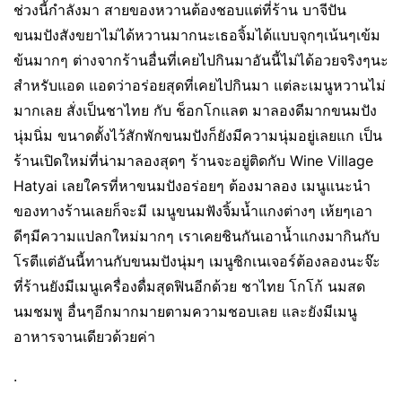
ช่วงนี้กำลังมา สายของหวานต้องชอบแต่ที่ร้าน บาจีปัน
ขนมปังสังขยาไม่ได้หวานมากนะเธอจิ้มได้แบบจุกๆเน้นๆเข้ม
ข้นมากๆ ต่างจากร้านอื่นที่เคยไปกินมาอันนี้ไม่ได้อวยจริงๆนะ
สำหรับแอด แอดว่าอร่อยสุดที่เคยไปกินมา แต่ละเมนูหวานไม่
มากเลย สั่งเป็นชาไทย กับ ช็อกโกแลต มาลองดีมากขนมปัง
นุ่มนิ่ม ขนาดตั้งไว้สักพักขนมปังก็ยังมีความนุ่มอยู่เลยแก เป็น
ร้านเปิดใหม่ที่น่ามาลองสุดๆ ร้านจะอยู่ติดกับ Wine Village
Hatyai เลยใครที่หาขนมปังอร่อยๆ ต้องมาลอง เมนูแนะนำ
ของทางร้านเลยก็จะมี เมนูขนมฟังจิ้มน้ำแกงต่างๆ เห้ยๆเอา
ดีๆมีความแปลกใหม่มากๆ เราเคยชินกันเอาน้ำแกงมากินกับ
โรตีแต่อันนี้ทานกับขนมปังนุ่มๆ เมนูซิกเนเจอร์ต้องลองนะจ๊ะ
ที่ร้านยังมีเมนูเครื่องดื่มสุดฟินอีกด้วย ชาไทย โกโก้ นมสด
นมชมพู อื่นๆอีกมากมายตามความชอบเลย และยังมีเมนู
อาหารจานเดียวด้วยค่า
.