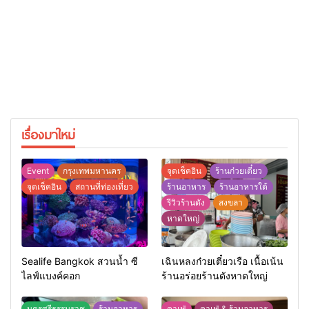
เรื่องมาใหม่
Event
กรุงเทพมหานคร
จุดเช็คอิน
ร้านก๋วยเตี๋ยว
จุดเช็คอิน
สถานที่ท่องเที่ยว
ร้านอาหาร
ร้านอาหารใต้
รีวิวร้านดัง
สงขลา
หาดใหญ่
Sealife Bangkok สวนน้ำ ซี
เฉินหลงก๋วยเตี๋ยวเรือ เนื้อเน้น
ไลฟ์แบงค์คอก
ร้านอร่อยร้านดังหาดใหญ่
นครศรีธรรมราช
ร้านอาหาร
คาเฟ่
คาเฟ่ & ร้านอาหาร