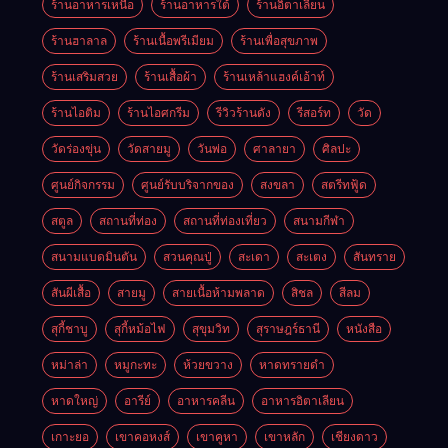
ร้านอาหารเหนือ
ร้านอาหารใต้
ร้านอิตาเลียน
ร้านฮาลาล
ร้านเนื้อพรีเมียม
ร้านเพื่อสุขภาพ
ร้านเสริมสวย
ร้านเสื้อผ้า
ร้านเหล้าแฮงค์เอ้าท์
ร้านไอติม
ร้านไอศกรีม
รีวิวร้านดัง
รีสอร์ท
วัด
วัดร่องขุ่น
วัดสายมู
วันพ่อ
ศาลายา
ศิลปะ
ศูนย์กิจกรรม
ศูนย์รับบริจากของ
สงขลา
สตรีทฟู้ด
สตูล
สถานที่ท่อง
สถานที่ท่องเที่ยว
สนามกีฬา
สนามแบดมินตัน
สวนคุณปู่
สะเดา
สะเตง
สันทราย
สันผีเสื้อ
สายมู
สายเนื้อห้ามพลาด
สิชล
สีลม
สุกี้ชาบู
สุกี้หม้อไฟ
สุขุมวิท
สุราษฎร์ธานี
หนังสือ
หม่าล่า
หมูกะทะ
ห้วยขวาง
หาดทรายดำ
หาดใหญ่
อารีย์
อาหารคลีน
อาหารอิตาเลียน
เกาะยอ
เขาคอหงส์
เขาคูหา
เขาหลัก
เชียงดาว