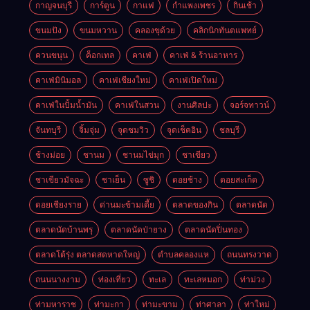
กาญจนบุรี
การ์ตูน
กาแฟ
กำแพงเพชร
กินเช้า
ขนมปัง
ขนมหวาน
คลองขุด้วย
คลิกนิกทันตแพทย์
ควนขนุน
ค็อกเทล
คาเฟ่
คาเฟ่ & ร้านอาหาร
คาเฟ่มินิมอล
คาเฟ่เชียงใหม่
คาเฟ่เปิดใหม่
คาเฟ่ในปั้มน้ำมัน
คาเฟ่ในสวน
งานศิลปะ
จอร์จทาวน์
จันทบุรี
จิ้มจุ่ม
จุดชมวิว
จุดเช็คอิน
ชลบุรี
ช้างม่อย
ชานม
ชานมไข่มุก
ชาเขียว
ชาเขียวมัจฉะ
ชาเย็น
ซูชิ
ดอยช้าง
ดอยสะเก็ด
ดอยเชียงราย
ด่านมะข้ามเตี้ย
ตลาดของกิน
ตลาดนัด
ตลาดนัดบ้านพรุ
ตลาดนัดป่ายาง
ตลาดนัดปิ่นทอง
ตลาดโต้รุ่ง ตลาดสดหาดใหญ่
ตำบลคลองแห
ถนนทรงวาด
ถนนนางงาม
ท่องเที่ยว
ทะเล
ทะเลหมอก
ท่าม่วง
ท่ามหาราช
ท่ามะกา
ท่ามะขาม
ท่าศาลา
ท่าใหม่