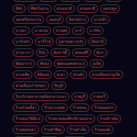
ที่พัก
ที่พักในสวน
ธรรมชาติ
ธรรมชาตื
นครปฐม
นครศรีธรรมราช
นนทบุรี
นิทรรศการ
บางกล่ำ
บางนา
บางแสน
บ้านพรุ
บาร์
บาร์ลับ
บาร์เหล้า
บาร์ไวน์
บูชาขอความรัก
ปัตตานี
ปากบารา
ปีนัง
ผับปาร์ตี้
พรหมคีรี
พังงา
พัฒนาการ
พัทลุง
พุทธมณฑลสาย 3
ภูเก็ต
มาเลเซีย
มินิมอล
ยะลา
ย่านดัง
ย่านเมืองเก่าภูเก็ต
ย่านเมืองเก่าสงขลา
รัตภูมิ
รับบริจาคอาหารสุนัขอาหารแมว
ราชบุรี
ราชเทวี
ร้านก๋วยเตี๋ยว
ร้านกาแฟสด
ร้านขนม
ร้านของฝาก
ร้านของใช้มือ 2
ร้านขายของที่ระลึก ของฝาก
ร้านข้าวต้ม
ร้านต่อขนตา
ร้านทำสีผม
ร้านทำเล็บ
ร้านนมสด