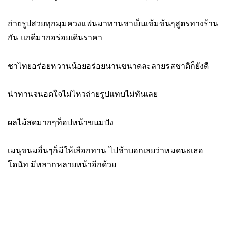
ถ่ายรูปสวยทุกมุมควงแฟนมาทานชาเย็นเข้มข้นๆสูตรทางร้าน
กัน แกดีมากอร่อยเดินราคา
ชาไทยอร่อยหวานน้อยอร่อยนานขนาดละลายรสชาติก็ยังดี
น่าทานจนอดใจไม่ไหวถ่ายรูปแทบไม่ทันเลย
ผลไม้สดมากๆท็อปหน้าขนมปัง
เมนุขนมอื่นๆก็มีให้เลือกทาน ไปช้าบอกเลยว่าหมดนะเธอ
โดนัท มีหลากหลายหน้าอีกด้วย