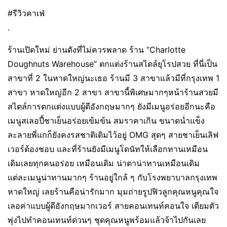
#รีวิวคาเฟ่
.
ร้านเปิดใหม่ ย่านดังที่ไม่ควรพลาด ร้าน “Charlotte
Doughnuts Warehouse” ตกแต่งร้านสไตล์ยุโรปสวย ที่นี่เป็น
สาขาที่ 2 ในหาดใหญ่นะเธอ ร้านมี 3 สาขาแล้วมีที่กรุงเทพ 1
สาขา หาดใหญ่อีก 2 สาขา สาขานี้พิเศษมากๆหน้าร้านสวยมี
สไตล์การตกแต่งแบบผู้ดีอังกฤษมากๆ ยังมีเมนูอร่อยอีกนะคือ
เมนูสเลอปี้ชาเย็นอร่อยเข้มข้น สมราคาเกิน ขนาดน่ำแข็ง
ละลายพี่แกก็ยังคงรสชาติเดิมไว้อยู่ OMG สุดๆ สายชาเย็นเลิฟ
เวอร์ต้องชอบ และที่ร้านยังมีเมนูโดนัทให้เลือกทานเหมือน
เดิมเลยทุกคนอร่อย เหมือนเดิม น่าตาน่าทานเหมือนเดิม
แต่ละเมนูน่าทานมากๆ ร้านอยู่ใกล้ ๆ กับโรงพยาบาลกรุงเทพ
หาดใหญ่ เลยร้านคือน่ารักมาก มุมถ่ายรูปฟิวลูกคุณหนูคุณใจ
เลอค่าแบบผู้ดีอังกฤษมากเวอร์ สายคอนเทนท์คอนใจ เตียมตัว
พุ่งไปทำคอนเทนท์ด่วนๆ ชุดคุณหนูพร้อมแล้วจ้าไปกันเลย