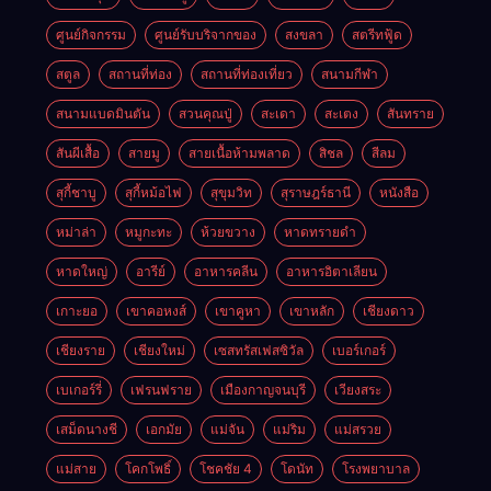
ศูนย์กิจกรรม
ศูนย์รับบริจากของ
สงขลา
สตรีทฟู้ด
สตูล
สถานที่ท่อง
สถานที่ท่องเที่ยว
สนามกีฬา
สนามแบดมินตัน
สวนคุณปู่
สะเดา
สะเตง
สันทราย
สันผีเสื้อ
สายมู
สายเนื้อห้ามพลาด
สิชล
สีลม
สุกี้ชาบู
สุกี้หม้อไฟ
สุขุมวิท
สุราษฎร์ธานี
หนังสือ
หม่าล่า
หมูกะทะ
ห้วยขวาง
หาดทรายดำ
หาดใหญ่
อารีย์
อาหารคลีน
อาหารอิตาเลียน
เกาะยอ
เขาคอหงส์
เขาคูหา
เขาหลัก
เชียงดาว
เชียงราย
เชียงใหม่
เซสทรัสเฟสซิวัล
เบอร์เกอร์
เบเกอร์รี่
เฟรนฟราย
เมืองกาญจนบุรี
เวียงสระ
เสม็ดนางชี
เอกมัย
แม่จัน
แม่ริม
แม่สรวย
แม่สาย
โคกโพธิ์
โชคชัย 4
โดนัท
โรงพยาบาล