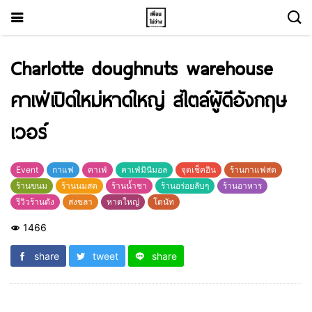
Charlotte doughnuts warehouse
คาเฟ่เปิดใหม่หาดใหญ่ สไตล์ผู้ดีอังกฤษ
เวอร์
Event
กาแฟ
คาเฟ่
คาเฟ่มินิมอล
จุดเช็คอิน
ร้านกาแฟสด
ร้านขนม
ร้านนมสด
ร้านน้ำชา
ร้านอร่อยลับๆ
ร้านอาหาร
รีวิวร้านดัง
สงขลา
หาดใหญ่
โดนัท
1466
share
tweet
share