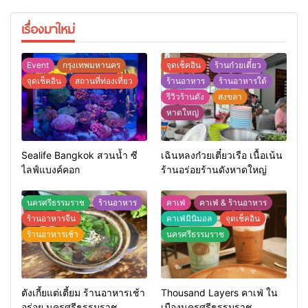
เรื่องมาใหม่
Event
กรุงเทพมหานคร
จุดเช็คอิน
ร้านก๋วยเตี๋ยว
จุดเช็คอิน
สถานที่ท่องเที่ยว
ร้านอาหาร
ร้านอาหารใต้
รีวิวร้านดัง
สงขลา
หาดใหญ่
Sealife Bangkok สวนน้ำ ซี
เฉินหลงก๋วยเตี๋ยวเรือ เนื้อเน้น
ไลฟ์แบงค์คอก
ร้านอร่อยร้านดังหาดใหญ่
นครศรีธรรมราช
ร้านอาหาร
คาเฟ่
คาเฟ่ & ร้านอาหาร
ร้านอาหารจีน
คาเฟ่มินิมอล
จุดเช็คอิน
ร้านอาหารเช้า
นครศรีธรรมราช
ตังเกี้ยแต่เตี้ยม ร้านอาหารเช้า
Thousand Layers คาเฟ่ ใน
อร่อย นครศรีธรรมราช
เมืองนครศรีธรรมราช