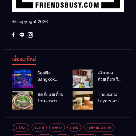
© copyright 2026
เรื่องมาใหม่
Sealife
เฉินหลง
Bangkok
ก๋วยเตี๋ยวเรือ
สวนน้ำ ซีไลฟ์
เนื้อเน้น ร้าน
แบงค์คอก
อร่อยร้านดัง
ตังเกี้ยแต่เตี้ยม
Thousand
หาดใหญ่
ร้านอาหาร
Layers คาเฟ่
เช้าอร่อย
ในเมือง
นครศรีธรรมราช
นครศรีธรรมราช
art toy
Event
กงหรา
กระบี่
กรุงเทพมหานคร