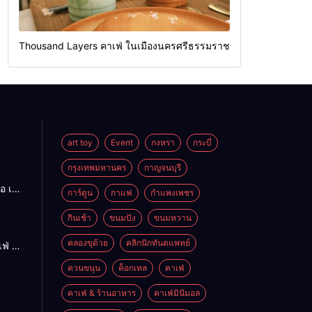
Thousand Layers คาเฟ่ ในเมืองนครศรีธรรมราช
art toy
Event
กงหรา
กระบี่
กรุงเทพมหานคร
กาญจนบุรี
อ เนื้อ
การ์ตูน
กาแฟ
กำแพงเพชร
ร่อย
ดใหญ่
กินเช้า
ขนมปัง
ขนมหวาน
คลองขุด้วย
คลิกนิกทันตแพทย์
ฟ่ ใน
ควนขนุน
ค็อกเทล
คาเฟ่
รมราช
คาเฟ่ & ร้านอาหาร
คาเฟ่มินิมอล