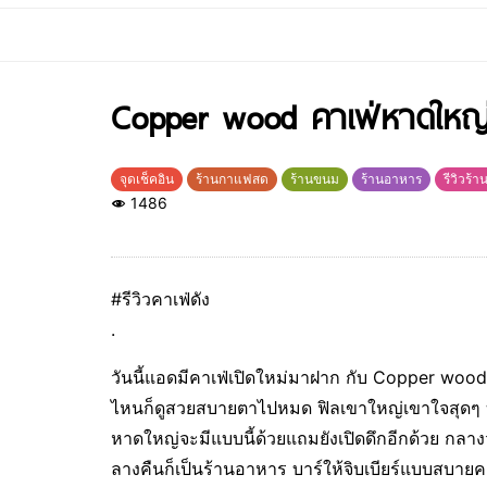
Copper wood คาเฟ่หาดใหญ่
จุดเช็คอิน
ร้านกาแฟสด
ร้านขนม
ร้านอาหาร
รีวิวร้า
1486
#รีวิวคาเฟ่ดัง
.
วันนี้แอดมีคาเฟ่เปิดใหม่มาฝาก กับ Copper woo
ไหนก็ดูสวยสบายตาไปหมด ฟิลเขาใหญ่เขาใจสุดๆ บ
หาดใหญ่จะมีแบบนี้ด้วยแถมยังเปิดดึกอีกด้วย กลา
ลางคืนก็เป็นร้านอาหาร บาร์ให้จิบเบียร์แบบสบาย