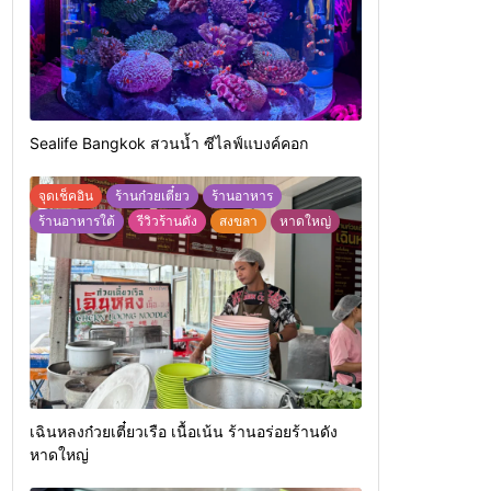
Sealife Bangkok สวนน้ำ ซีไลฟ์แบงค์คอก
จุดเช็คอิน
ร้านก๋วยเตี๋ยว
ร้านอาหาร
ร้านอาหารใต้
รีวิวร้านดัง
สงขลา
หาดใหญ่
เฉินหลงก๋วยเตี๋ยวเรือ เนื้อเน้น ร้านอร่อยร้านดัง
หาดใหญ่