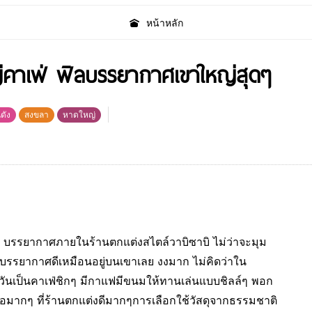
หน้าหลัก
คาเฟ่ ฟิลบรรยากาศเขาใหญ่สุดๆ
นดัง
สงขลา
หาดใหญ่
d บรรยากาศภายในร้านตกแต่งสไตล์วาบิซาบิ ไม่ว่าจะมุม
รรยากาศดีเหมือนอยู่บนเขาเลย งงมาก ไม่คิดว่าใน
งวันเป็นคาเฟ่ชิกๆ มีกาแฟมีขนมให้ทานเล่นแบบชิลล์ๆ พอก
คอมากๆ ที่ร้านตกแต่งดีมากๆการเลือกใช้วัสดุจากธรรมชาติ