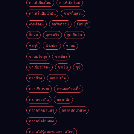
คาเฟ่เชียงใหม่
คาเฟ่เปิดใหม่
คาเฟ่ในปั้มน้ำมัน
คาเฟ่ในสวน
งานศิลปะ
จอร์จทาวน์
จันทบุรี
จิ้มจุ่ม
จุดชมวิว
จุดเช็คอิน
ชลบุรี
ช้างม่อย
ชานม
ชานมไข่มุก
ชาเขียว
ชาเขียวมัจฉะ
ชาเย็น
ซูชิ
ดอยช้าง
ดอยสะเก็ด
ดอยเชียงราย
ด่านมะข้ามเตี้ย
ตลาดของกิน
ตลาดนัด
ตลาดนัดบ้านพรุ
ตลาดนัดป่ายาง
ตลาดนัดปิ่นทอง
ตลาดโต้รุ่ง ตลาดสดหาดใหญ่