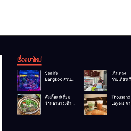
เรื่องมาใหม่
Sealife
เฉินหลง
Bangkok สวน
ก๋วยเตี๋ยวเรื
น้ำ ซีไลฟ์แบงค์
เน้น ร้านอ
คอก
ร้านดังหา
ตังเกี้ยแต่เตี้ยม
Thousand
ร้านอาหารเช้า
Layers คาเ
อร่อย
เมือง
นครศรีธรรมราช
นครศรีธร