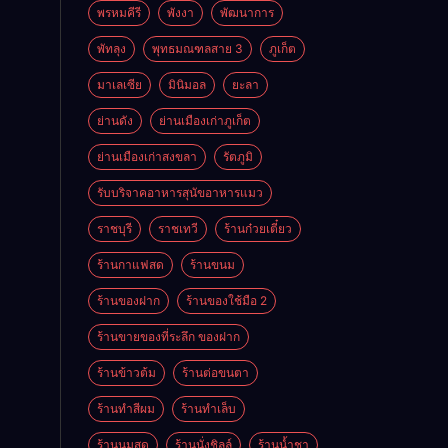
พรหมคีรี
พังงา
พัฒนาการ
พัทลุง
พุทธมณฑลสาย 3
ภูเก็ต
มาเลเซีย
มินิมอล
ยะลา
ย่านดัง
ย่านเมืองเก่าภูเก็ต
ย่านเมืองเก่าสงขลา
รัตภูมิ
รับบริจาคอาหารสุนัขอาหารแมว
ราชบุรี
ราชเทวี
ร้านก๋วยเตี๋ยว
ร้านกาแฟสด
ร้านขนม
ร้านของฝาก
ร้านของใช้มือ 2
ร้านขายของที่ระลึก ของฝาก
ร้านข้าวต้ม
ร้านต่อขนตา
ร้านทำสีผม
ร้านทำเล็บ
ร้านนมสด
ร้านนั่งชิลล์
ร้านน้ำชา