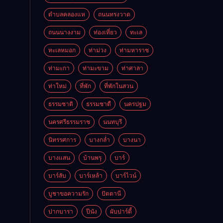
ตำบลคลองแห
ถนนทรงวาด
ถนนนางงาม
ท่องเที่ยว
ทะเล
ทะเลหมอก
ท่าม่วง
ท่ามหาราช
ท่ามะกา
ท่ามะขาม
ท่าศาลา
ท่าใหม่
ที่พัก
ที่พักในสวน
ธรรมชาติ
ธรรมชาตื
นครปฐม
นครศรีธรรมราช
นนทบุรี
นิทรรศการ
บางกล่ำ
บางนา
บางแสน
บ้านพรุ
บาร์
บาร์ลับ
บาร์เหล้า
บาร์ไวน์
บูชาขอความรัก
ปัตตานี
ปากบารา
ปีนัง
ผับปาร์ตี้