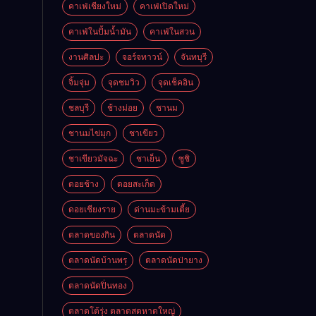
คาเฟ่เชียงใหม่
คาเฟ่เปิดใหม่
คาเฟ่ในปั้มน้ำมัน
คาเฟ่ในสวน
งานศิลปะ
จอร์จทาวน์
จันทบุรี
จิ้มจุ่ม
จุดชมวิว
จุดเช็คอิน
ชลบุรี
ช้างม่อย
ชานม
ชานมไข่มุก
ชาเขียว
ชาเขียวมัจฉะ
ชาเย็น
ซูชิ
ดอยช้าง
ดอยสะเก็ด
ดอยเชียงราย
ด่านมะข้ามเตี้ย
ตลาดของกิน
ตลาดนัด
ตลาดนัดบ้านพรุ
ตลาดนัดป่ายาง
ตลาดนัดปิ่นทอง
ตลาดโต้รุ่ง ตลาดสดหาดใหญ่