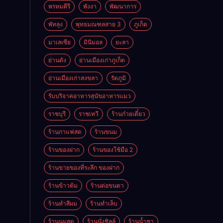
พรหมคีรี
พังงา
พัฒนาการ
พัทลุง
พุทธมณฑลสาย 3
ภูเก็ต
มาเลเซีย
มินิมอล
ยะลา
ย่านดัง
ย่านเมืองเก่าภูเก็ต
ย่านเมืองเก่าสงขลา
รัตภูมิ
รับบริจาคอาหารสุนัขอาหารแมว
ราชบุรี
ราชเทวี
ร้านก๋วยเตี๋ยว
ร้านกาแฟสด
ร้านขนม
ร้านของฝาก
ร้านของใช้มือ 2
ร้านขายของที่ระลึก ของฝาก
ร้านข้าวต้ม
ร้านต่อขนตา
ร้านทำสีผม
ร้านทำเล็บ
ร้านนมสด
ร้านนั่งชิลล์
ร้านน้ำชา