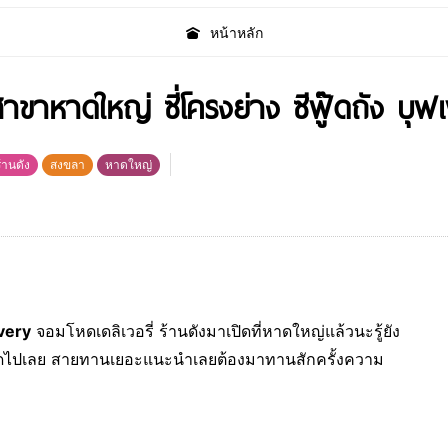
หน้าหลัก
าหาดใหญ่ ซี่โครงย่าง ซีฟู๊ดถัง บุฟเ
ร้านดัง
สงขลา
หาดใหญ่
very
จอมโหดเดลิเวอรี่ ร้านดังมาเปิดที่หาดใหญ่แล้วนะรู้ยัง
ยอดไปเลย สายทานเยอะแนะนำเลยต้องมาทานสักครั้งความ