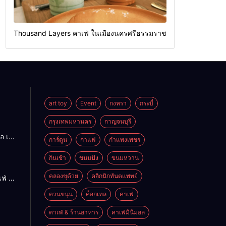
Thousand Layers คาเฟ่ ในเมืองนครศรีธรรมราช
art toy
Event
กงหรา
กระบี่
กรุงเทพมหานคร
กาญจนบุรี
อ เนื้อ
การ์ตูน
กาแฟ
กำแพงเพชร
ร่อย
ดใหญ่
กินเช้า
ขนมปัง
ขนมหวาน
คลองขุด้วย
คลิกนิกทันตแพทย์
ฟ่ ใน
ควนขนุน
ค็อกเทล
คาเฟ่
รมราช
คาเฟ่ & ร้านอาหาร
คาเฟ่มินิมอล