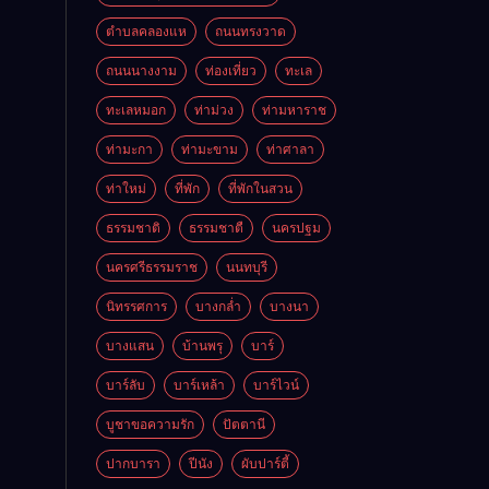
ตำบลคลองแห
ถนนทรงวาด
ถนนนางงาม
ท่องเที่ยว
ทะเล
ทะเลหมอก
ท่าม่วง
ท่ามหาราช
ท่ามะกา
ท่ามะขาม
ท่าศาลา
ท่าใหม่
ที่พัก
ที่พักในสวน
ธรรมชาติ
ธรรมชาตื
นครปฐม
นครศรีธรรมราช
นนทบุรี
นิทรรศการ
บางกล่ำ
บางนา
บางแสน
บ้านพรุ
บาร์
บาร์ลับ
บาร์เหล้า
บาร์ไวน์
บูชาขอความรัก
ปัตตานี
ปากบารา
ปีนัง
ผับปาร์ตี้