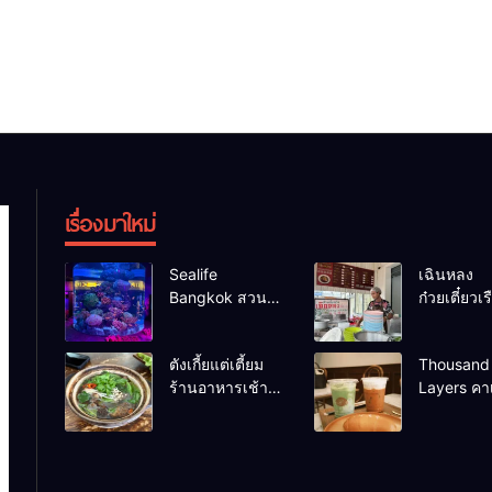
เรื่องมาใหม่
Sealife
เฉินหลง
Bangkok สวน
ก๋วยเตี๋ยวเรื
น้ำ ซีไลฟ์แบงค์
เน้น ร้านอ
คอก
ร้านดังหา
ตังเกี้ยแต่เตี้ยม
Thousand
ร้านอาหารเช้า
Layers คาเ
อร่อย
เมือง
นครศรีธรรมราช
นครศรีธร