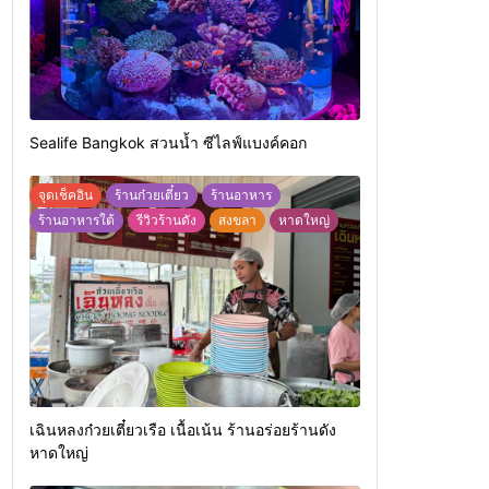
Sealife Bangkok สวนน้ำ ซีไลฟ์แบงค์คอก
จุดเช็คอิน
ร้านก๋วยเตี๋ยว
ร้านอาหาร
ร้านอาหารใต้
รีวิวร้านดัง
สงขลา
หาดใหญ่
เฉินหลงก๋วยเตี๋ยวเรือ เนื้อเน้น ร้านอร่อยร้านดัง
หาดใหญ่