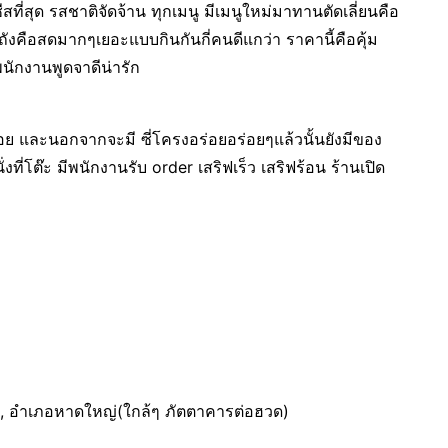
ที่สุด รสชาติจัดจ้าน ทุกเมนู มีเมนูใหม่มาทานตัดเลี่ยนคือ
ังคือสดมากๆเยอะแบบกินกันกี่คนดีแกว่า ราคานี้คือคุ้ม
นักงานพูดจาดีน่ารัก
ร่อย และนอกจากจะมี ซี่โครงอร่อยอร่อยๆแล้วนั้นยังมีของ
งที่โต๊ะ มีพนักงานรับ order เสริฟเร็ว เสริฟร้อน ร้านเปิด
ญ่, อำเภอหาดใหญ่(ใกล้ๆ ภัตตาคารต่อฮวด)