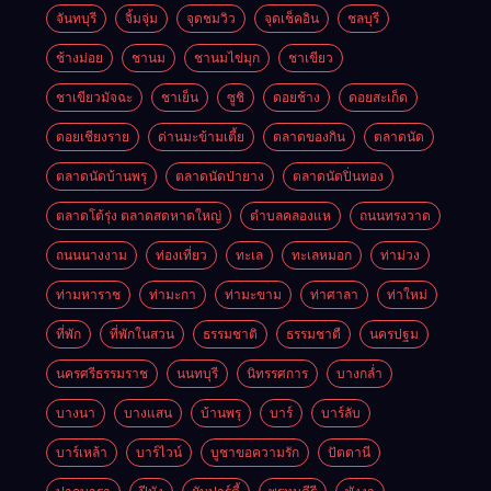
จันทบุรี
จิ้มจุ่ม
จุดชมวิว
จุดเช็คอิน
ชลบุรี
ช้างม่อย
ชานม
ชานมไข่มุก
ชาเขียว
ชาเขียวมัจฉะ
ชาเย็น
ซูชิ
ดอยช้าง
ดอยสะเก็ด
ดอยเชียงราย
ด่านมะข้ามเตี้ย
ตลาดของกิน
ตลาดนัด
ตลาดนัดบ้านพรุ
ตลาดนัดป่ายาง
ตลาดนัดปิ่นทอง
ตลาดโต้รุ่ง ตลาดสดหาดใหญ่
ตำบลคลองแห
ถนนทรงวาด
ถนนนางงาม
ท่องเที่ยว
ทะเล
ทะเลหมอก
ท่าม่วง
ท่ามหาราช
ท่ามะกา
ท่ามะขาม
ท่าศาลา
ท่าใหม่
ที่พัก
ที่พักในสวน
ธรรมชาติ
ธรรมชาตื
นครปฐม
นครศรีธรรมราช
นนทบุรี
นิทรรศการ
บางกล่ำ
บางนา
บางแสน
บ้านพรุ
บาร์
บาร์ลับ
บาร์เหล้า
บาร์ไวน์
บูชาขอความรัก
ปัตตานี