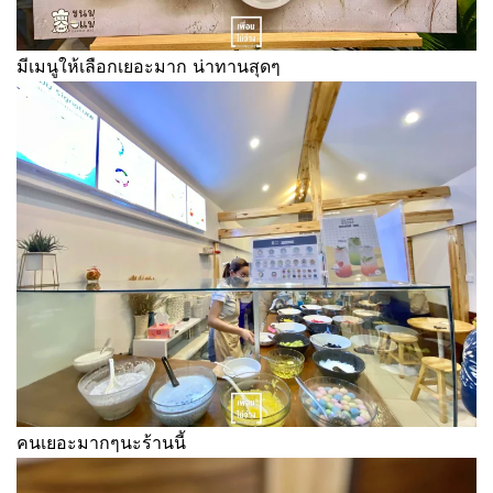
มีเมนูให้เลือกเยอะมาก น่าทานสุดๆ
คนเยอะมากๆนะร้านนี้