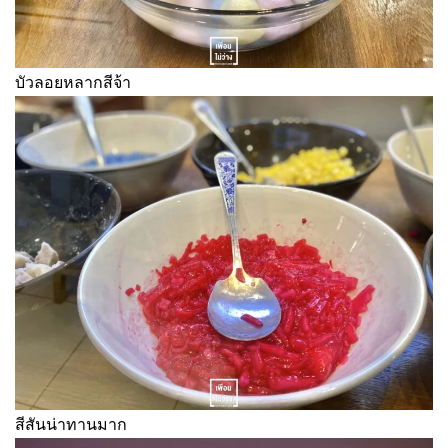
บัวลอยหลากสีจ้า
สีสันน่าทานมาก