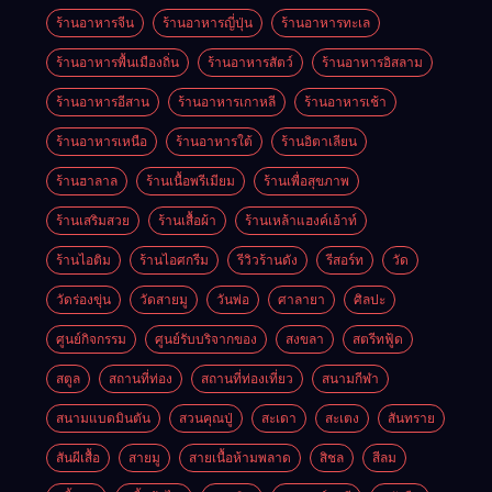
ร้านอาหารจีน
ร้านอาหารญี่ปุ่น
ร้านอาหารทะเล
ร้านอาหารพื้นเมืองถิ่น
ร้านอาหารสัตว์
ร้านอาหารอิสลาม
ร้านอาหารอีสาน
ร้านอาหารเกาหลี
ร้านอาหารเช้า
ร้านอาหารเหนือ
ร้านอาหารใต้
ร้านอิตาเลียน
ร้านฮาลาล
ร้านเนื้อพรีเมียม
ร้านเพื่อสุขภาพ
ร้านเสริมสวย
ร้านเสื้อผ้า
ร้านเหล้าแฮงค์เอ้าท์
ร้านไอติม
ร้านไอศกรีม
รีวิวร้านดัง
รีสอร์ท
วัด
วัดร่องขุ่น
วัดสายมู
วันพ่อ
ศาลายา
ศิลปะ
ศูนย์กิจกรรม
ศูนย์รับบริจากของ
สงขลา
สตรีทฟู้ด
สตูล
สถานที่ท่อง
สถานที่ท่องเที่ยว
สนามกีฬา
สนามแบดมินตัน
สวนคุณปู่
สะเดา
สะเตง
สันทราย
สันผีเสื้อ
สายมู
สายเนื้อห้ามพลาด
สิชล
สีลม