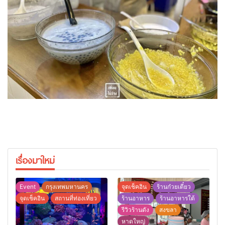
เรื่องมาใหม่
Event
กรุงเทพมหานคร
จุดเช็คอิน
ร้านก๋วยเตี๋ยว
จุดเช็คอิน
สถานที่ท่องเที่ยว
ร้านอาหาร
ร้านอาหารใต้
รีวิวร้านดัง
สงขลา
หาดใหญ่