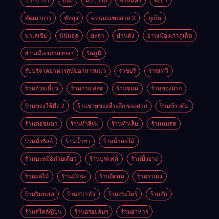
ปากบารา
ปีนัง
ผับปาร์ตี้
พรหมคีรี
พังงา
พัฒนาการ
พัทลุง
พุทธมณฑลสาย 3
ภูเก็ต
มาเลเซีย
มินิมอล
ยะลา
ย่านดัง
ย่านเมืองเก่าภูเก็ต
ย่านเมืองเก่าสงขลา
รัตภูมิ
รับบริจาคอาหารสุนัขอาหารแมว
ราชบุรี
ราชเทวี
ร้านก๋วยเตี๋ยว
ร้านกาแฟสด
ร้านขนม
ร้านของฝาก
ร้านของใช้มือ 2
ร้านขายของที่ระลึก ของฝาก
ร้านข้าวต้ม
ร้านต่อขนตา
ร้านทำสีผม
ร้านทำเล็บ
ร้านนมสด
ร้านนั่งชิลล์
ร้านน้ำชา
ร้านน้ำผลไม้
ร้านบะหมี่&ก๋วยเตี๋ยว
ร้านบุฟเฟต์
ร้านปิ้งย่าง
ร้านผลไม้
ร้านมัทฉะ
ร้านยืดผม
ร้านราเมง
ร้านริมทะเล
ร้านสปาหัว
ร้านสระไดร์
ร้านสัก
ร้านสไตล์ญี่ปุ่น
ร้านอร่อยลับๆ
ร้านอาหาร