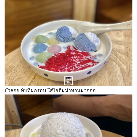
บัวลอย ทับทิมกรอบ ใส่ไอติมน่าทานมากกก