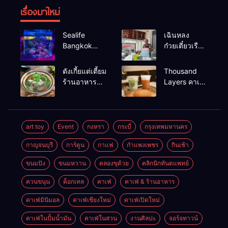
เรื่องมาใหม่
Sealife
เฉินหลง
Bangkok
ก๋วยเตี๋ยวเรือ
สวนน้ำ ซีไลฟ์
เนื้อเน้น ร้าน
แบงค์คอก
อร่อยร้านดัง
ตังเกี้ยแต่เตี้ยม
Thousand
หาดใหญ่
ร้านอาหาร
Layers คาเฟ่
เช้าอร่อย
ในเมือง
นครศรีธรรมราช
นครศรีธรรมราช
art toy
Event
กงหรา
กระบี่
กรุงเทพมหานคร
กาญจนบุรี
การ์ตูน
กาแฟ
กำแพงเพชร
กินเช้า
ขนมปัง
ขนมหวาน
คลองขุด้วย
คลิกนิกทันตแพทย์
ควนขนุน
ค็อกเทล
คาเฟ่
คาเฟ่ & ร้านอาหาร
คาเฟ่มินิมอล
คาเฟ่เชียงใหม่
คาเฟ่เปิดใหม่
คาเฟ่ในปั้มน้ำมัน
คาเฟ่ในสวน
งานศิลปะ
จอร์จทาวน์