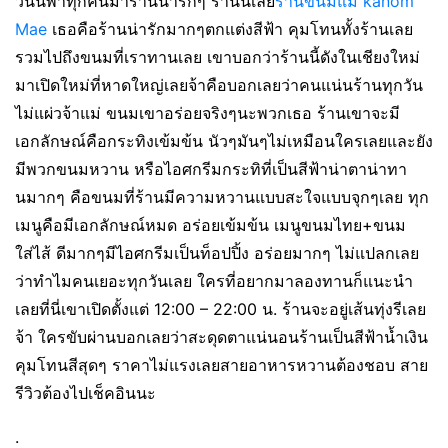
วันนี้พาทุกคนมาร้านน่ารักๆ ร้านนี้เลย
ร้านขนมแม่ kanom
Mae
เธอคือร้านน่ารักมากๆตกแต่งสีฟ้า คุมโทนทั้งร้านเลย
รวมไปถึงขนมที่เราทานเลย เขาบอกว่าร้านนี้ดังในเชียงใหม่
มาเปิดใหม่ที่หาดใหญ่เลยจ้าคือบอกเลยว่าคนแน่นร้านทุกวัน
ไม่แผ่วจ้าแม่ ขนมเขาอร่อยจริงๆนะพวกเธอ ร้านเขาจะมี
เอกลักษณ์คือกระทิงเข้มข้น นัวๆมันๆไม่เหมือนใครเลยและยัง
มีพวกขนมหวาน หรือไอศกรีมกระทิที่เป็นสีฟ้าน่าตาน่าทา
นมากๆ คือขนมที่ร้านมีความหวานแบบสะใจแบบจุกๆเลย ทุก
เมนูคือมีเอกลักษณ์หมด อร่อยเข้มข้น เมนูขนมไทย+ขนม
ใส่ไส้ ดีมากๆมีไอศกรีมเป็นท็อปปิ้ง อร่อยมากๆ ไม่แปลกเลย
ว่าทำไมคนเยอะทุกวันเลย ใครที่อยากมาลองทานก็แนะนำ
เลยที่นี่เขาเปิดตั้งแต่ 12:00 – 22:00 น. ร้านจะอยู่เส้นทุ่งรีเลย
จ้า ใครขับผ่านบอกเลยว่าสะดุดตาแน่นอนร้านเป็นสีฟ้าน้ำเงิน
คุมโทนสีสุดๆ ราคาไม่แรงเลยสายอาหารหวานต้องชอบ สาย
รีวิวต้องไปเช็คอินนะ
.