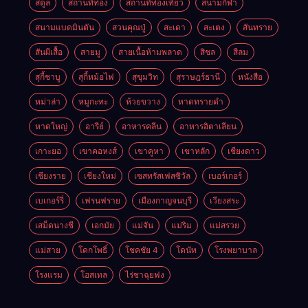
สตูล
สถานที่ท่อง
สถานที่ท่องเที่ยว
สนามกีฬา
สนามแบดมินตัน
สวนคุณปู่
สะเดา
สะเตง
สันทราย
สันผีเสื้อ
สายมู
สายเนื้อห้ามพลาด
สิชล
สีลม
สุกี้ชาบู
สุกี้หม้อไฟ
สุขุมวิท
สุราษฎร์ธานี
หนังสือ
หม่าล่า
หมูกะทะ
ห้วยขวาง
หาดทรายดำ
หาดใหญ่
อารีย์
อาหารคลีน
อาหารอิตาเลียน
เกาะยอ
เขาคอหงส์
เขาคูหา
เขาหลัก
เชียงดาว
เชียงราย
เชียงใหม่
เซสทรัสเฟสซิวัล
เบอร์เกอร์
เบเกอร์รี่
เฟรนฟราย
เมืองกาญจนบุรี
เวียงสระ
เสม็ดนางชี
เอกมัย
แม่จัน
แม่ริม
แม่สรวย
แม่สาย
โคกโพธิ์
โชคชัย 4
โดนัท
โรงพยาบาล
โรงแรม
โฮสเทล
ไร่ชาฉุยฟง