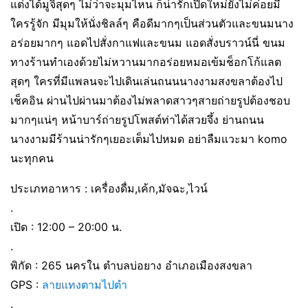
แต่งได้มูจิสุดๆ ไม่ว่าจะมุมไหน ก็น่ารักเปิดใหม่ยังไม่ค่อยมี
ใครรู้จัก มีมุมให้นั่งชิลล์ๆ คือดีมากๆเป็นส่วนตัวและขนมนาง
อร่อยมากๆ แอดไปสั่งกาแฟและขนม แอดสั่งบราวน์นี่ ขนม
ทางร้านทำเองด้วยไม่หวานมากอร่อยหมอเข้มช็อกโก้แลต
สุดๆ ใครที่มีแพลนจะไปเดินเล่นถนนนางงามสงขลาต้องไป
เช็คอิน ผ่านไปผ่านมาต้องไม่พลาดสาวๆสายถ่ายรูปต้องชอบ
มากๆแน่ๆ หน้าบาร์ถ่ายรูปโพสต์ท่าได้สวยจึ้ง ย่านถนน
นางงามมีร้านน่ารักๆเยอะเต็มไปหมด อย่าลืมแวะมา komo
นะทุกคน
ประเภทอาหาร : เครื่องดื่ม,เค้ก,มัจฉะ,ไวน์
.
เปิด : 12:00 – 20:00 น.
.
พิกัด : 265 นครใน ตำบลบ่อยาง อำเภอเมืองสงขลา
GPS :
ลายแทงตามไปตำ
.