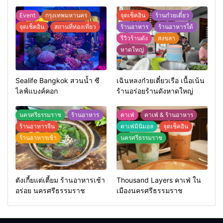
Event
กรุงเทพมหานคร
จุดเช็คอิน
ร้านก๋วยเตี๋ยว
จุดเช็คอิน
สถานที่ท่องเที่ยว
ร้านอาหาร
ร้านอาหารใต้
รีวิวร้านดัง
สงขลา
หาดใหญ่
Sealife Bangkok สวนน้ำ ซี
เฉินหลงก๋วยเตี๋ยวเรือ เนื้อเน้น
ไลฟ์แบงค์คอก
ร้านอร่อยร้านดังหาดใหญ่
นครศรีธรรมราช
ร้านอาหาร
คาเฟ่
คาเฟ่ & ร้านอาหาร
ร้านอาหารจีน
คาเฟ่มินิมอล
จุดเช็คอิน
ร้านอาหารเช้า
นครศรีธรรมราช
ตังเกี้ยแต่เตี้ยม ร้านอาหารเช้า
Thousand Layers คาเฟ่ ใน
อร่อย นครศรีธรรมราช
เมืองนครศรีธรรมราช