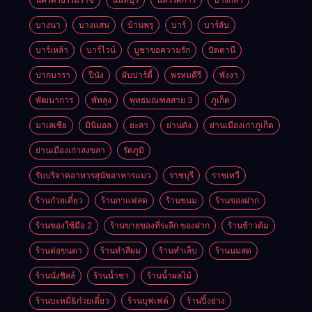
บางนา
บางแสน
บ้านพรุ
บาร์
บาร์ลับ
บาร์เหล้า
บาร์ไวน์
บูชาขอความรัก
ปัตตานี
ปากบารา
ปีนัง
ผับปาร์ตี้
พรหมคีรี
พังงา
พัฒนาการ
พัทลุง
พุทธมณฑลสาย 3
ภูเก็ต
มาเลเซีย
มินิมอล
ยะลา
ย่านดัง
ย่านเมืองเก่าภูเก็ต
ย่านเมืองเก่าสงขลา
รัตภูมิ
รับบริจาคอาหารสุนัขอาหารแมว
ราชบุรี
ราชเทวี
ร้านก๋วยเตี๋ยว
ร้านกาแฟสด
ร้านขนม
ร้านของฝาก
ร้านของใช้มือ 2
ร้านขายของที่ระลึก ของฝาก
ร้านข้าวต้ม
ร้านต่อขนตา
ร้านทำสีผม
ร้านทำเล็บ
ร้านนมสด
ร้านนั่งชิลล์
ร้านน้ำชา
ร้านน้ำผลไม้
ร้านบะหมี่&ก๋วยเตี๋ยว
ร้านบุฟเฟต์
ร้านปิ้งย่าง