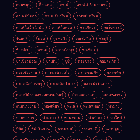
ควนขนุน
ค็อกเทล
คาเฟ่
คาเฟ่ & ร้านอาหาร
คาเฟ่มินิมอล
คาเฟ่เชียงใหม่
คาเฟ่เปิดใหม่
คาเฟ่ในปั้มน้ำมัน
คาเฟ่ในสวน
งานศิลปะ
จอร์จทาวน์
จันทบุรี
จิ้มจุ่ม
จุดชมวิว
จุดเช็คอิน
ชลบุรี
ช้างม่อย
ชานม
ชานมไข่มุก
ชาเขียว
ชาเขียวมัจฉะ
ชาเย็น
ซูชิ
ดอยช้าง
ดอยสะเก็ด
ดอยเชียงราย
ด่านมะข้ามเตี้ย
ตลาดของกิน
ตลาดนัด
ตลาดนัดบ้านพรุ
ตลาดนัดป่ายาง
ตลาดนัดปิ่นทอง
ตลาดโต้รุ่ง ตลาดสดหาดใหญ่
ตำบลคลองแห
ถนนทรงวาด
ถนนนางงาม
ท่องเที่ยว
ทะเล
ทะเลหมอก
ท่าม่วง
ท่ามหาราช
ท่ามะกา
ท่ามะขาม
ท่าศาลา
ท่าใหม่
ที่พัก
ที่พักในสวน
ธรรมชาติ
ธรรมชาตื
นครปฐม
นครศรีธรรมราช
นนทบุรี
นิทรรศการ
บางกล่ำ