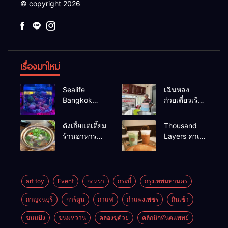
© copyright 2026
เรื่องมาใหม่
Sealife
เฉินหลง
Bangkok
ก๋วยเตี๋ยวเรือ
สวนน้ำ ซีไลฟ์
เนื้อเน้น ร้าน
แบงค์คอก
อร่อยร้านดัง
ตังเกี้ยแต่เตี้ยม
Thousand
หาดใหญ่
ร้านอาหาร
Layers คาเฟ่
เช้าอร่อย
ในเมือง
นครศรีธรรมราช
นครศรีธรรมราช
art toy
Event
กงหรา
กระบี่
กรุงเทพมหานคร
กาญจนบุรี
การ์ตูน
กาแฟ
กำแพงเพชร
กินเช้า
ขนมปัง
ขนมหวาน
คลองขุด้วย
คลิกนิกทันตแพทย์