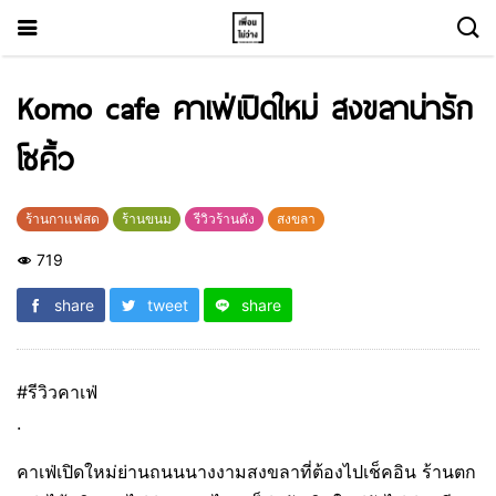
Komo cafe คาเฟ่เปิดใหม่ สงขลาน่ารัก
โซคิ้ว
ร้านกาแฟสด
ร้านขนม
รีวิวร้านดัง
สงขลา
719
share
tweet
share
#รีวิวคาเฟ่
.
คาเฟ่เปิดใหม่ย่านถนนนางงามสงขลาที่ต้องไปเช็คอิน ร้านตก