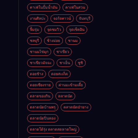
คาเฟ่ในปั้มน้ำมัน
คาเฟ่ในสวน
งานศิลปะ
จอร์จทาวน์
จันทบุรี
จิ้มจุ่ม
จุดชมวิว
จุดเช็คอิน
ชลบุรี
ช้างม่อย
ชานม
ชานมไข่มุก
ชาเขียว
ชาเขียวมัจฉะ
ชาเย็น
ซูชิ
ดอยช้าง
ดอยสะเก็ด
ดอยเชียงราย
ด่านมะข้ามเตี้ย
ตลาดของกิน
ตลาดนัด
ตลาดนัดบ้านพรุ
ตลาดนัดป่ายาง
ตลาดนัดปิ่นทอง
ตลาดโต้รุ่ง ตลาดสดหาดใหญ่