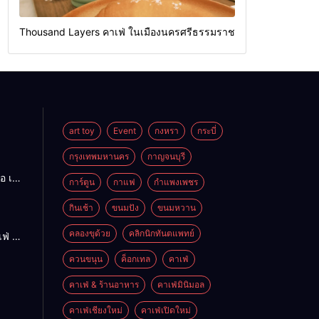
Thousand Layers คาเฟ่ ในเมืองนครศรีธรรมราช
art toy
Event
กงหรา
กระบี่
กรุงเทพมหานคร
กาญจนบุรี
อ เนื้อ
การ์ตูน
กาแฟ
กำแพงเพชร
ร่อย
ดใหญ่
กินเช้า
ขนมปัง
ขนมหวาน
คลองขุด้วย
คลิกนิกทันตแพทย์
ฟ่ ใน
ควนขนุน
ค็อกเทล
คาเฟ่
รมราช
คาเฟ่ & ร้านอาหาร
คาเฟ่มินิมอล
คาเฟ่เชียงใหม่
คาเฟ่เปิดใหม่