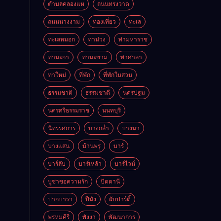
ตำบลคลองแห
ถนนทรงวาด
ถนนนางงาม
ท่องเที่ยว
ทะเล
ทะเลหมอก
ท่าม่วง
ท่ามหาราช
ท่ามะกา
ท่ามะขาม
ท่าศาลา
ท่าใหม่
ที่พัก
ที่พักในสวน
ธรรมชาติ
ธรรมชาตื
นครปฐม
นครศรีธรรมราช
นนทบุรี
นิทรรศการ
บางกล่ำ
บางนา
บางแสน
บ้านพรุ
บาร์
บาร์ลับ
บาร์เหล้า
บาร์ไวน์
บูชาขอความรัก
ปัตตานี
ปากบารา
ปีนัง
ผับปาร์ตี้
พรหมคีรี
พังงา
พัฒนาการ