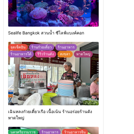
Sealife Bangkok สวนน้ำ ซีไลฟ์แบงค์คอก
จุดเช็คอิน
ร้านก๋วยเตี๋ยว
ร้านอาหาร
ร้านอาหารใต้
รีวิวร้านดัง
สงขลา
หาดใหญ่
เฉินหลงก๋วยเตี๋ยวเรือ เนื้อเน้น ร้านอร่อยร้านดัง
หาดใหญ่
นครศรีธรรมราช
ร้านอาหาร
ร้านอาหารจีน