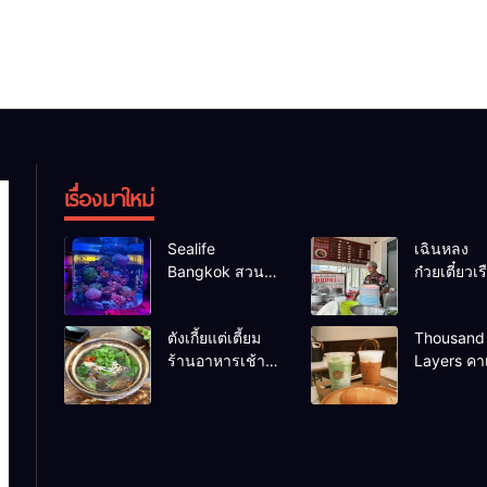
เรื่องมาใหม่
Sealife
เฉินหลง
Bangkok สวน
ก๋วยเตี๋ยวเรื
น้ำ ซีไลฟ์แบงค์
เน้น ร้านอ
คอก
ร้านดังหา
ตังเกี้ยแต่เตี้ยม
Thousand
ร้านอาหารเช้า
Layers คาเ
อร่อย
เมือง
นครศรีธรรมราช
นครศรีธร