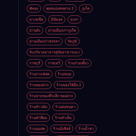
พัทลุง
พุทธมณฑลสาย 3
ภูเก็ต
มาเลเซีย
มินิมอล
ยะลา
ย่านดัง
ย่านเมืองเก่าภูเก็ต
ย่านเมืองเก่าสงขลา
รัตภูมิ
รับบริจาคอาหารสุนัขอาหารแมว
ราชบุรี
ราชเทวี
ร้านก๋วยเตี๋ยว
ร้านกาแฟสด
ร้านขนม
ร้านของฝาก
ร้านของใช้มือ 2
ร้านขายของที่ระลึก ของฝาก
ร้านข้าวต้ม
ร้านต่อขนตา
ร้านทำสีผม
ร้านทำเล็บ
ร้านนมสด
ร้านนั่งชิลล์
ร้านน้ำชา