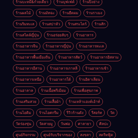
ร้านบะหมี่&ก๋วยเตี๋ยว
ร้านบุฟเฟต์
ร้านปิ้งย่าง
ร้านผลไม้
ร้านมัทฉะ
ร้านยืดผม
ร้านราเมง
ร้านริมทะเล
ร้านสปาหัว
ร้านสระไดร์
ร้านสัก
ร้านสไตล์ญี่ปุ่น
ร้านอร่อยลับๆ
ร้านอาหาร
ร้านอาหารจีน
ร้านอาหารญี่ปุ่น
ร้านอาหารทะเล
ร้านอาหารพื้นเมืองถิ่น
ร้านอาหารสัตว์
ร้านอาหารอิสลาม
ร้านอาหารอีสาน
ร้านอาหารเกาหลี
ร้านอาหารเช้า
ร้านอาหารเหนือ
ร้านอาหารใต้
ร้านอิตาเลียน
ร้านฮาลาล
ร้านเนื้อพรีเมียม
ร้านเพื่อสุขภาพ
ร้านเสริมสวย
ร้านเสื้อผ้า
ร้านเหล้าแฮงค์เอ้าท์
ร้านไอติม
ร้านไอศกรีม
รีวิวร้านดัง
รีสอร์ท
วัด
วัดร่องขุ่น
วัดสายมู
วันพ่อ
ศาลายา
ศิลปะ
ศูนย์กิจกรรม
ศูนย์รับบริจากของ
สงขลา
สตรีทฟู้ด