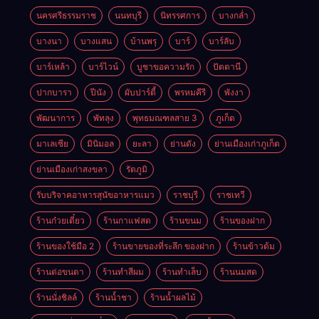
นครศรีธรรมราช
นนทบุรี
นิทรรศการ
บางกล่ำ
บางนา
บางแสน
บ้านพรุ
บาร์
บาร์ลับ
บาร์เหล้า
บาร์ไวน์
บูชาขอความรัก
ปัตตานี
ปากบารา
ปีนัง
ผับปาร์ตี้
พรหมคีรี
พังงา
พัฒนาการ
พัทลุง
พุทธมณฑลสาย 3
ภูเก็ต
มาเลเซีย
มินิมอล
ยะลา
ย่านดัง
ย่านเมืองเก่าภูเก็ต
ย่านเมืองเก่าสงขลา
รัตภูมิ
รับบริจาคอาหารสุนัขอาหารแมว
ราชบุรี
ราชเทวี
ร้านก๋วยเตี๋ยว
ร้านกาแฟสด
ร้านขนม
ร้านของฝาก
ร้านของใช้มือ 2
ร้านขายของที่ระลึก ของฝาก
ร้านข้าวต้ม
ร้านต่อขนตา
ร้านทำสีผม
ร้านทำเล็บ
ร้านนมสด
ร้านนั่งชิลล์
ร้านน้ำชา
ร้านน้ำผลไม้