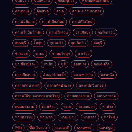
ขนมปัง
ขนมหวาน
คลองขุด้วย
คลิกนิกทันตแพทย์
ควนขนุน
ค็อกเทล
คาเฟ่
คาเฟ่ & ร้านอาหาร
คาเฟ่มินิมอล
คาเฟ่เชียงใหม่
คาเฟ่เปิดใหม่
คาเฟ่ในปั้มน้ำมัน
คาเฟ่ในสวน
งานศิลปะ
จอร์จทาวน์
จันทบุรี
จิ้มจุ่ม
จุดชมวิว
จุดเช็คอิน
ชลบุรี
ช้างม่อย
ชานม
ชานมไข่มุก
ชาเขียว
ชาเขียวมัจฉะ
ชาเย็น
ซูชิ
ดอยช้าง
ดอยสะเก็ด
ดอยเชียงราย
ด่านมะข้ามเตี้ย
ตลาดของกิน
ตลาดนัด
ตลาดนัดบ้านพรุ
ตลาดนัดป่ายาง
ตลาดนัดปิ่นทอง
ตลาดโต้รุ่ง ตลาดสดหาดใหญ่
ตำบลคลองแห
ถนนทรงวาด
ถนนนางงาม
ท่องเที่ยว
ทะเล
ทะเลหมอก
ท่าม่วง
ท่ามหาราช
ท่ามะกา
ท่ามะขาม
ท่าศาลา
ท่าใหม่
ที่พัก
ที่พักในสวน
ธรรมชาติ
ธรรมชาตื
นครปฐม