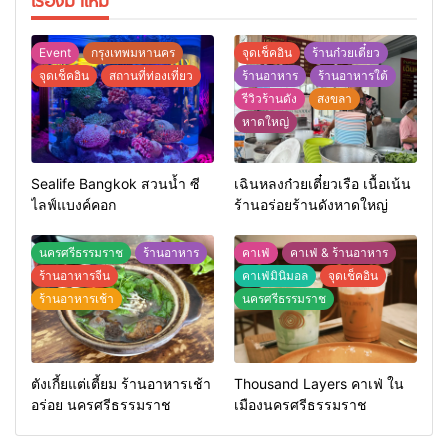
Event
กรุงเทพมหานคร
จุดเช็คอิน
ร้านก๋วยเตี๋ยว
จุดเช็คอิน
สถานที่ท่องเที่ยว
ร้านอาหาร
ร้านอาหารใต้
รีวิวร้านดัง
สงขลา
หาดใหญ่
Sealife Bangkok สวนน้ำ ซี
เฉินหลงก๋วยเตี๋ยวเรือ เนื้อเน้น
ไลฟ์แบงค์คอก
ร้านอร่อยร้านดังหาดใหญ่
นครศรีธรรมราช
ร้านอาหาร
คาเฟ่
คาเฟ่ & ร้านอาหาร
ร้านอาหารจีน
คาเฟ่มินิมอล
จุดเช็คอิน
ร้านอาหารเช้า
นครศรีธรรมราช
ตังเกี้ยแต่เตี้ยม ร้านอาหารเช้า
Thousand Layers คาเฟ่ ใน
อร่อย นครศรีธรรมราช
เมืองนครศรีธรรมราช