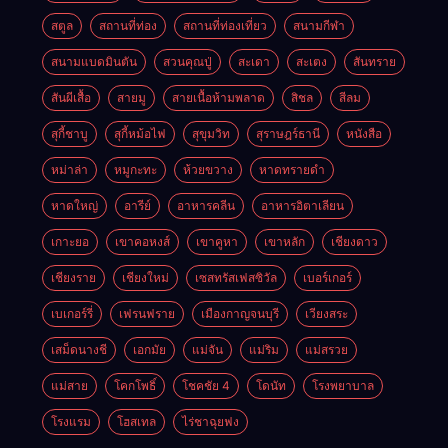
สตูล
สถานที่ท่อง
สถานที่ท่องเที่ยว
สนามกีฬา
สนามแบดมินตัน
สวนคุณปู่
สะเดา
สะเตง
สันทราย
สันผีเสื้อ
สายมู
สายเนื้อห้ามพลาด
สิชล
สีลม
สุกี้ชาบู
สุกี้หม้อไฟ
สุขุมวิท
สุราษฎร์ธานี
หนังสือ
หม่าล่า
หมูกะทะ
ห้วยขวาง
หาดทรายดำ
หาดใหญ่
อารีย์
อาหารคลีน
อาหารอิตาเลียน
เกาะยอ
เขาคอหงส์
เขาคูหา
เขาหลัก
เชียงดาว
เชียงราย
เชียงใหม่
เซสทรัสเฟสซิวัล
เบอร์เกอร์
เบเกอร์รี่
เฟรนฟราย
เมืองกาญจนบุรี
เวียงสระ
เสม็ดนางชี
เอกมัย
แม่จัน
แม่ริม
แม่สรวย
แม่สาย
โคกโพธิ์
โชคชัย 4
โดนัท
โรงพยาบาล
โรงแรม
โฮสเทล
ไร่ชาฉุยฟง