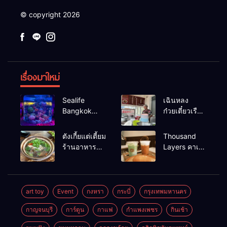
© copyright 2026
เรื่องมาใหม่
Sealife
เฉินหลง
Bangkok
ก๋วยเตี๋ยวเรือ
สวนน้ำ ซีไลฟ์
เนื้อเน้น ร้าน
แบงค์คอก
อร่อยร้านดัง
ตังเกี้ยแต่เตี้ยม
Thousand
หาดใหญ่
ร้านอาหาร
Layers คาเฟ่
เช้าอร่อย
ในเมือง
นครศรีธรรมราช
นครศรีธรรมราช
art toy
Event
กงหรา
กระบี่
กรุงเทพมหานคร
กาญจนบุรี
การ์ตูน
กาแฟ
กำแพงเพชร
กินเช้า