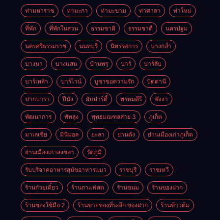
ท่ามหาราช
ท่ามะกา
ท่ามะขาม
ท่าศาลา
ท่าใหม่
ที่พัก
ที่พักในสวน
ธรรมชาติ
ธรรมชาตื
นครปฐม
นครศรีธรรมราช
นนทบุรี
นิทรรศการ
บางกล่ำ
บางนา
บางแสน
บ้านพรุ
บาร์
บาร์ลับ
บาร์เหล้า
บาร์ไวน์
บูชาขอความรัก
ปัตตานี
ปากบารา
ปีนัง
ผับปาร์ตี้
พรหมคีรี
พังงา
พัฒนาการ
พัทลุง
พุทธมณฑลสาย 3
ภูเก็ต
มาเลเซีย
มินิมอล
ยะลา
ย่านดัง
ย่านเมืองเก่าภูเก็ต
ย่านเมืองเก่าสงขลา
รัตภูมิ
รับบริจาคอาหารสุนัขอาหารแมว
ราชบุรี
ราชเทวี
ร้านก๋วยเตี๋ยว
ร้านกาแฟสด
ร้านขนม
ร้านของฝาก
ร้านของใช้มือ 2
ร้านขายของที่ระลึก ของฝาก
ร้านข้าวต้ม