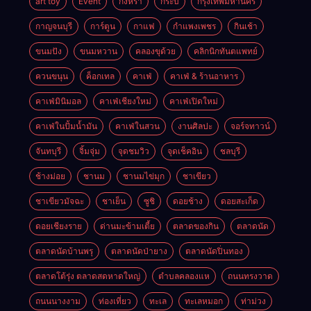
art toy
Event
กงหรา
กระบี่
กรุงเทพมหานคร
กาญจนบุรี
การ์ตูน
กาแฟ
กำแพงเพชร
กินเช้า
ขนมปัง
ขนมหวาน
คลองขุด้วย
คลิกนิกทันตแพทย์
ควนขนุน
ค็อกเทล
คาเฟ่
คาเฟ่ & ร้านอาหาร
คาเฟ่มินิมอล
คาเฟ่เชียงใหม่
คาเฟ่เปิดใหม่
คาเฟ่ในปั้มน้ำมัน
คาเฟ่ในสวน
งานศิลปะ
จอร์จทาวน์
จันทบุรี
จิ้มจุ่ม
จุดชมวิว
จุดเช็คอิน
ชลบุรี
ช้างม่อย
ชานม
ชานมไข่มุก
ชาเขียว
ชาเขียวมัจฉะ
ชาเย็น
ซูชิ
ดอยช้าง
ดอยสะเก็ด
ดอยเชียงราย
ด่านมะข้ามเตี้ย
ตลาดของกิน
ตลาดนัด
ตลาดนัดบ้านพรุ
ตลาดนัดป่ายาง
ตลาดนัดปิ่นทอง
ตลาดโต้รุ่ง ตลาดสดหาดใหญ่
ตำบลคลองแห
ถนนทรงวาด
ถนนนางงาม
ท่องเที่ยว
ทะเล
ทะเลหมอก
ท่าม่วง