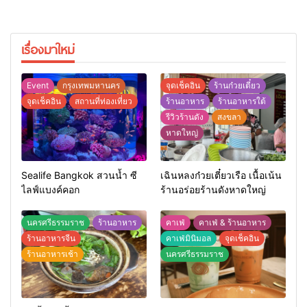
เรื่องมาใหม่
Event
กรุงเทพมหานคร
จุดเช็คอิน
ร้านก๋วยเตี๋ยว
จุดเช็คอิน
สถานที่ท่องเที่ยว
ร้านอาหาร
ร้านอาหารใต้
รีวิวร้านดัง
สงขลา
หาดใหญ่
Sealife Bangkok สวนน้ำ ซี
เฉินหลงก๋วยเตี๋ยวเรือ เนื้อเน้น
ไลฟ์แบงค์คอก
ร้านอร่อยร้านดังหาดใหญ่
นครศรีธรรมราช
ร้านอาหาร
คาเฟ่
คาเฟ่ & ร้านอาหาร
ร้านอาหารจีน
คาเฟ่มินิมอล
จุดเช็คอิน
ร้านอาหารเช้า
นครศรีธรรมราช