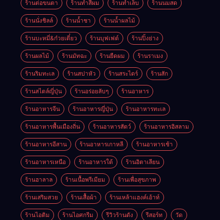
ร้านต่อขนตา
ร้านทำสีผม
ร้านทำเล็บ
ร้านนมสด
ร้านนั่งชิลล์
ร้านน้ำชา
ร้านน้ำผลไม้
ร้านบะหมี่&ก๋วยเตี๋ยว
ร้านบุฟเฟต์
ร้านปิ้งย่าง
ร้านผลไม้
ร้านมัทฉะ
ร้านยืดผม
ร้านราเมง
ร้านริมทะเล
ร้านสปาหัว
ร้านสระไดร์
ร้านสัก
ร้านสไตล์ญี่ปุ่น
ร้านอร่อยลับๆ
ร้านอาหาร
ร้านอาหารจีน
ร้านอาหารญี่ปุ่น
ร้านอาหารทะเล
ร้านอาหารพื้นเมืองถิ่น
ร้านอาหารสัตว์
ร้านอาหารอิสลาม
ร้านอาหารอีสาน
ร้านอาหารเกาหลี
ร้านอาหารเช้า
ร้านอาหารเหนือ
ร้านอาหารใต้
ร้านอิตาเลียน
ร้านฮาลาล
ร้านเนื้อพรีเมียม
ร้านเพื่อสุขภาพ
ร้านเสริมสวย
ร้านเสื้อผ้า
ร้านเหล้าแฮงค์เอ้าท์
ร้านไอติม
ร้านไอศกรีม
รีวิวร้านดัง
รีสอร์ท
วัด