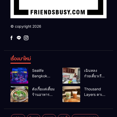
© copyright 2026
เรื่องมาใหม่
Sealife
เฉินหลง
Bangkok
ก๋วยเตี๋ยวเรือ
สวนน้ำ ซีไลฟ์
เนื้อเน้น ร้าน
แบงค์คอก
อร่อยร้านดัง
ตังเกี้ยแต่เตี้ยม
Thousand
หาดใหญ่
ร้านอาหาร
Layers คาเฟ่
เช้าอร่อย
ในเมือง
นครศรีธรรมราช
นครศรีธรรมราช