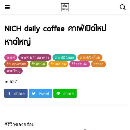
NiCH daily coffee คาเฟ่เปิดใหม่
หาดใหญ่
คาเฟ่
คาเฟ่ & ร้านอาหาร
คาเฟ่มินิมอล
คาเฟ่เปิดใหม่
ร้านกาแฟสด
ร้านขนม
ร้านนมสด
รีวิวร้านดัง
สงขลา
หาดใหญ่
527
share
tweet
share
#รีวิวของอร่อย