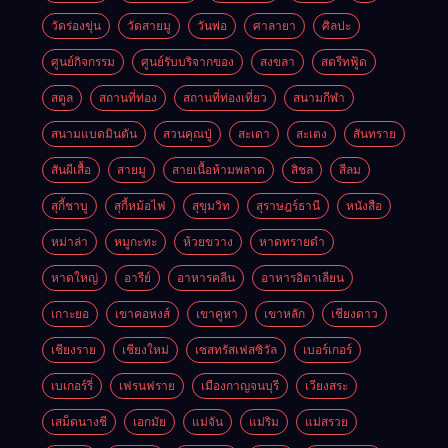
วัดร่องขุ่น
วัดสายมู
วันพ่อ
ศาลายา
ศิลปะ
ศูนย์กิจกรรม
ศูนย์รับบริจากของ
สงขลา
สตรีทฟู้ด
สตูล
สถานที่ท่อง
สถานที่ท่องเที่ยว
สนามกีฬา
สนามแบดมินตัน
สวนคุณปู่
สะเดา
สะเตง
สันทราย
สันผีเสื้อ
สายมู
สายเนื้อห้ามพลาด
สิชล
สีลม
สุกี้ชาบู
สุกี้หม้อไฟ
สุขุมวิท
สุราษฎร์ธานี
หนังสือ
หม่าล่า
หมูกะทะ
ห้วยขวาง
หาดทรายดำ
หาดใหญ่
อารีย์
อาหารคลีน
อาหารอิตาเลียน
เกาะยอ
เขาคอหงส์
เขาคูหา
เขาหลัก
เชียงดาว
เชียงราย
เชียงใหม่
เซสทรัสเฟสซิวัล
เบอร์เกอร์
เบเกอร์รี่
เฟรนฟราย
เมืองกาญจนบุรี
เวียงสระ
เสม็ดนางชี
เอกมัย
แม่จัน
แม่ริม
แม่สรวย