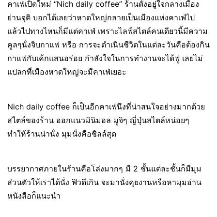
คาเฟ่เปิดใหม่ “Nich daily coffee” ร้านตั้งอยู่ใจกลางเมือง
ย่านจุติ บอกได้เลยว่าหาดใหญ่กลายเป็นเมืองแห่งคาเฟ่ไป
แล้วไปทางไหนก็มีแต่คาเฟ่ เพราะไลฟ์สไตล์คนเดียวนี้มีความ
คูลๆนั่งจิบกาแฟ หรือ การจะดำเนินชีวิตในแต่ละวันคือต้องกิน
กาแฟกับเค้กแสนอร่อย กำลังใจในการทำงานจะได้ฟู เลยไม่
แปลกที่เมืองหาดใหญ่จะมีคาเฟ่เยอะ
Nich daily coffee ก็เป็นอีกคาเฟ่นึงที่น่าสนใจอย่างมากด้วย
สไตล์ของร้าน ออกแนวมินิมอล มูจิๆ ญี่ปุ่นสไตล์หน่อยๆ
ทำให้ร้านน่านั่ง มุมนั่งคือชิลล์สุด
บรรยากาศภายในร้านคือโล่งมากๆ มี 2 ชั้นแต่ละชั้นก็มีมุม
ส่วนตัวให้เราได้นั่ง ฟิวดีเกิน จะมานั่งคุยงานหรือหามุมอ่าน
หนังสือก็แนะนำ