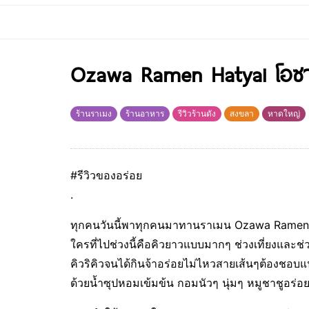
Ozawa Ramen Hatyai โอซา
ร้านราเมง
ร้านอาหาร
รีวิวร้านดัง
สงขลา
หาดใหญ่
#รีวิวของอร่อย
.
ทุกคนวันนี้พาทุกคนมาทานราเมน Ozawa Ramen 
ใครที่ไปช่วงนี้คือคิวยาวแบบมากๆ ช่วงเที่ยงและช
คิวริคิวจนได้กินจ้าอร่อยไม่ไหวสายเส้นๆต้องชอบแ
ด้วยน้ำซุปหอมเข้มข้น กอมนัวๆ นุ่มๆ หมูชาชูอร