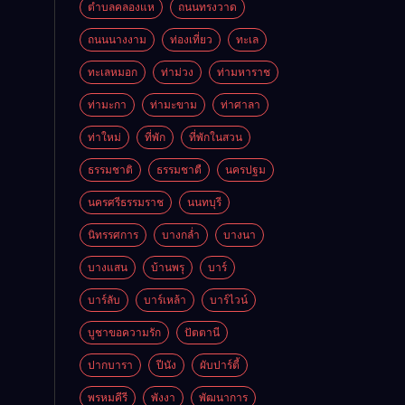
ตำบลคลองแห
ถนนทรงวาด
ถนนนางงาม
ท่องเที่ยว
ทะเล
ทะเลหมอก
ท่าม่วง
ท่ามหาราช
ท่ามะกา
ท่ามะขาม
ท่าศาลา
ท่าใหม่
ที่พัก
ที่พักในสวน
ธรรมชาติ
ธรรมชาตื
นครปฐม
นครศรีธรรมราช
นนทบุรี
นิทรรศการ
บางกล่ำ
บางนา
บางแสน
บ้านพรุ
บาร์
บาร์ลับ
บาร์เหล้า
บาร์ไวน์
บูชาขอความรัก
ปัตตานี
ปากบารา
ปีนัง
ผับปาร์ตี้
พรหมคีรี
พังงา
พัฒนาการ