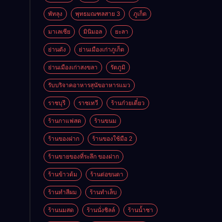
พัทลุง
พุทธมณฑลสาย 3
ภูเก็ต
มาเลเซีย
มินิมอล
ยะลา
ย่านดัง
ย่านเมืองเก่าภูเก็ต
ย่านเมืองเก่าสงขลา
รัตภูมิ
รับบริจาคอาหารสุนัขอาหารแมว
ราชบุรี
ราชเทวี
ร้านก๋วยเตี๋ยว
ร้านกาแฟสด
ร้านขนม
ร้านของฝาก
ร้านของใช้มือ 2
ร้านขายของที่ระลึก ของฝาก
ร้านข้าวต้ม
ร้านต่อขนตา
ร้านทำสีผม
ร้านทำเล็บ
ร้านนมสด
ร้านนั่งชิลล์
ร้านน้ำชา