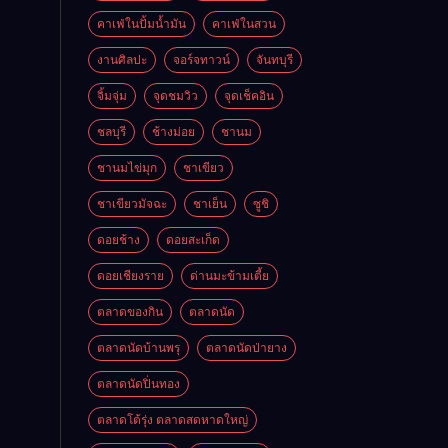
คาเฟ่ในปั้มน้ำมัน
คาเฟ่ในสวน
งานศิลปะ
จอร์จทาวน์
จันทบุรี
จิ้มจุ่ม
จุดชมวิว
จุดเช็คอิน
ชลบุรี
ช้างม่อย
ชานม
ชานมไข่มุก
ชาเขียว
ชาเขียวมัจฉะ
ชาเย็น
ซูชิ
ดอยช้าง
ดอยสะเก็ด
ดอยเชียงราย
ด่านมะข้ามเตี้ย
ตลาดของกิน
ตลาดนัด
ตลาดนัดบ้านพรุ
ตลาดนัดป่ายาง
ตลาดนัดปิ่นทอง
ตลาดโต้รุ่ง ตลาดสดหาดใหญ่