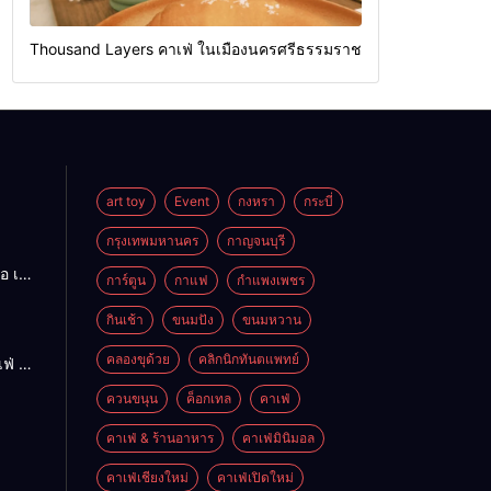
Thousand Layers คาเฟ่ ในเมืองนครศรีธรรมราช
art toy
Event
กงหรา
กระบี่
กรุงเทพมหานคร
กาญจนบุรี
อ เนื้อ
การ์ตูน
กาแฟ
กำแพงเพชร
ร่อย
ดใหญ่
กินเช้า
ขนมปัง
ขนมหวาน
คลองขุด้วย
คลิกนิกทันตแพทย์
ฟ่ ใน
ควนขนุน
ค็อกเทล
คาเฟ่
รมราช
คาเฟ่ & ร้านอาหาร
คาเฟ่มินิมอล
คาเฟ่เชียงใหม่
คาเฟ่เปิดใหม่