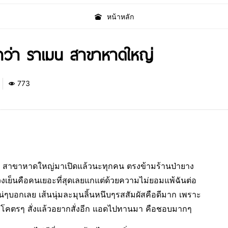
หน้าหลัก
ว่า ราเมน สาขาหาดใหญ่
773
สาขาหาดใหญ่มาเปิดแล้วนะทุกคน ตรงข้ามร้านป่ายาง
่วงเย็นคือคนเยอะที่สุดเลยแกแต่ด้วยความไม่ยอมแพ้ฉันต่อ
น่ๆบอกเลย เส้นนุ่มละมุนลิ้นหนึบๆรสสัมผัสคือดีมาก เพราะ
่อยโคตรๆ สั่งแล้วอยากสั่งอีก แอดไปทานมา คือชอบมากๆ