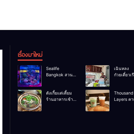
เรื่องมาใหม่
Sealife
เฉินหลง
Bangkok สวน
ก๋วยเตี๋ยวเรื
น้ำ ซีไลฟ์แบงค์
เน้น ร้านอ
คอก
ร้านดังหา
ตังเกี้ยแต่เตี้ยม
Thousand
ร้านอาหารเช้า
Layers คาเ
อร่อย
เมือง
นครศรีธรรมราช
นครศรีธร