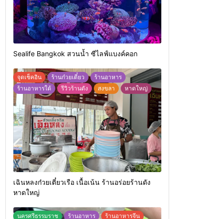
Sealife Bangkok สวนน้ำ ซีไลฟ์แบงค์คอก
จุดเช็คอิน
ร้านก๋วยเตี๋ยว
ร้านอาหาร
ร้านอาหารใต้
รีวิวร้านดัง
สงขลา
หาดใหญ่
เฉินหลงก๋วยเตี๋ยวเรือ เนื้อเน้น ร้านอร่อยร้านดัง
หาดใหญ่
นครศรีธรรมราช
ร้านอาหาร
ร้านอาหารจีน