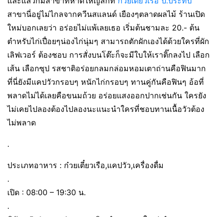
และแล้วก็มีสาขาที่หาดใหญ่สักที
ก๋วยเตี๋ยวเรือ ป.ประทีบ
สาขานี่อยู่ไม่ไกลจากควีนสแลนด์ เยืองๆตลาดผลไม้ ร้านเปิด
ใหม่บอกเลยว่า อร่อยไม่แพ้เลยเธอ เริ่มต้นชามละ 20.- ต้น
ตำหรับไก่เปื่อยๆน่องไก่นุ่มๆ สามารถตักผักเองได้ด้วยใครที่ผัก
เลิฟเวอร์ ต้องชอบ การสั่งบนโต๊ะก็จะมีใบให้เราติ๊กลงไป เลือก
เส้น เลือกซุป รสชาติอร่อยกลมกล่อมหอมเตาถ่านคือฟินมาก
ที่นี่ยังมีแคปวัวกรอบๆ หนักไก่กรอบๆ ทานคู่กันคือฟินๆ อ้อที่
พลาดไม่ได้เลยคือขนมถ้วย อร่อยแสงออกปากเช่นกัน ใครยัง
ไม่เคยไปลองต้องไปลองนะแนะนำใครที่ชอบทานเนื้อวัวต้อง
ไม่พลาด
.
ประเภทอาหาร : ก๋วยเตี๋ยวเรือ,แคปวัว,เครื่องดื่ม
.
เปิด : 08:00 – 19:30 น.
.