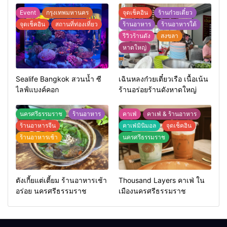
Event
กรุงเทพมหานคร
จุดเช็คอิน
ร้านก๋วยเตี๋ยว
จุดเช็คอิน
สถานที่ท่องเที่ยว
ร้านอาหาร
ร้านอาหารใต้
รีวิวร้านดัง
สงขลา
หาดใหญ่
Sealife Bangkok สวนน้ำ ซี
เฉินหลงก๋วยเตี๋ยวเรือ เนื้อเน้น
ไลฟ์แบงค์คอก
ร้านอร่อยร้านดังหาดใหญ่
นครศรีธรรมราช
ร้านอาหาร
คาเฟ่
คาเฟ่ & ร้านอาหาร
ร้านอาหารจีน
คาเฟ่มินิมอล
จุดเช็คอิน
ร้านอาหารเช้า
นครศรีธรรมราช
ตังเกี้ยแต่เตี้ยม ร้านอาหารเช้า
Thousand Layers คาเฟ่ ใน
อร่อย นครศรีธรรมราช
เมืองนครศรีธรรมราช