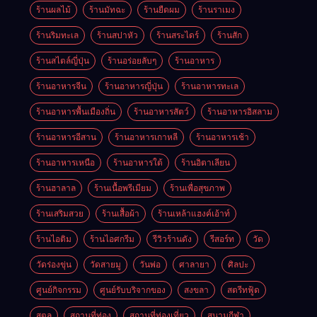
ร้านผลไม้
ร้านมัทฉะ
ร้านยืดผม
ร้านราเมง
ร้านริมทะเล
ร้านสปาหัว
ร้านสระไดร์
ร้านสัก
ร้านสไตล์ญี่ปุ่น
ร้านอร่อยลับๆ
ร้านอาหาร
ร้านอาหารจีน
ร้านอาหารญี่ปุ่น
ร้านอาหารทะเล
ร้านอาหารพื้นเมืองถิ่น
ร้านอาหารสัตว์
ร้านอาหารอิสลาม
ร้านอาหารอีสาน
ร้านอาหารเกาหลี
ร้านอาหารเช้า
ร้านอาหารเหนือ
ร้านอาหารใต้
ร้านอิตาเลียน
ร้านฮาลาล
ร้านเนื้อพรีเมียม
ร้านเพื่อสุขภาพ
ร้านเสริมสวย
ร้านเสื้อผ้า
ร้านเหล้าแฮงค์เอ้าท์
ร้านไอติม
ร้านไอศกรีม
รีวิวร้านดัง
รีสอร์ท
วัด
วัดร่องขุ่น
วัดสายมู
วันพ่อ
ศาลายา
ศิลปะ
ศูนย์กิจกรรม
ศูนย์รับบริจากของ
สงขลา
สตรีทฟู้ด
สตูล
สถานที่ท่อง
สถานที่ท่องเที่ยว
สนามกีฬา