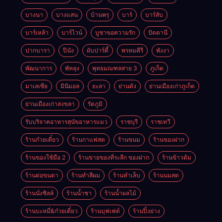
บางนา
บางแสน
บ้านพรุ
บาร์
บาร์ลับ
บาร์เหล้า
บาร์ไวน์
บูชาขอความรัก
ปัตตานี
ปากบารา
ปีนัง
ผับปาร์ตี้
พรหมคีรี
พังงา
พัฒนาการ
พัทลุง
พุทธมณฑลสาย 3
ภูเก็ต
มาเลเซีย
มินิมอล
ยะลา
ย่านดัง
ย่านเมืองเก่าภูเก็ต
ย่านเมืองเก่าสงขลา
รัตภูมิ
รับบริจาคอาหารสุนัขอาหารแมว
ราชบุรี
ราชเทวี
ร้านก๋วยเตี๋ยว
ร้านกาแฟสด
ร้านขนม
ร้านของฝาก
ร้านของใช้มือ 2
ร้านขายของที่ระลึก ของฝาก
ร้านข้าวต้ม
ร้านต่อขนตา
ร้านทำสีผม
ร้านทำเล็บ
ร้านนมสด
ร้านนั่งชิลล์
ร้านน้ำชา
ร้านน้ำผลไม้
ร้านบะหมี่&ก๋วยเตี๋ยว
ร้านบุฟเฟต์
ร้านปิ้งย่าง