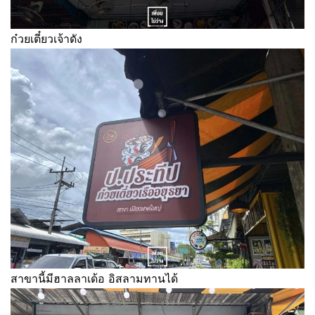
ก๋วยเตี๋ยวเจ้าดัง
สาขานี้มีฮาลลาเด้อ อิสลามทานได้