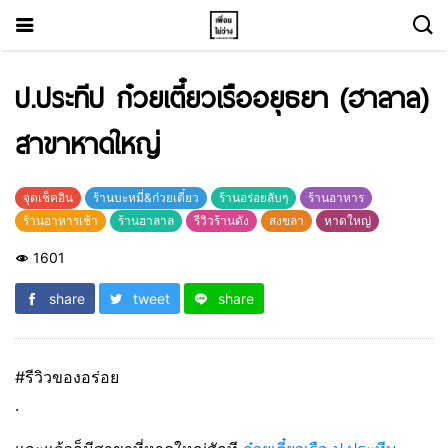
ป.ประทีป ก๋วยเตี๋ยวเรืออยุธยา (ฮาลาล)
สาขาหาดใหญ่
จุดเช็คอิน
ร้านบะหมี่&ก๋วยเตี๋ยว
ร้านอร่อยลับๆ
ร้านอาหาร
ร้านอาหารเช้า
ร้านฮาลาล
รีวิวร้านดัง
สงขลา
หาดใหญ่
1601
share
tweet
share
#รีวิวของอร่อย
.