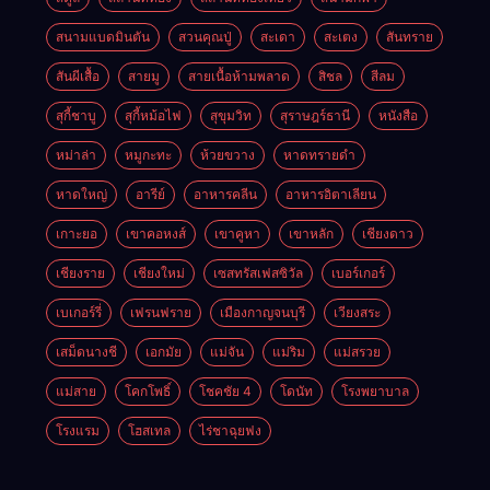
สนามแบดมินตัน
สวนคุณปู่
สะเดา
สะเตง
สันทราย
สันผีเสื้อ
สายมู
สายเนื้อห้ามพลาด
สิชล
สีลม
สุกี้ชาบู
สุกี้หม้อไฟ
สุขุมวิท
สุราษฎร์ธานี
หนังสือ
หม่าล่า
หมูกะทะ
ห้วยขวาง
หาดทรายดำ
หาดใหญ่
อารีย์
อาหารคลีน
อาหารอิตาเลียน
เกาะยอ
เขาคอหงส์
เขาคูหา
เขาหลัก
เชียงดาว
เชียงราย
เชียงใหม่
เซสทรัสเฟสซิวัล
เบอร์เกอร์
เบเกอร์รี่
เฟรนฟราย
เมืองกาญจนบุรี
เวียงสระ
เสม็ดนางชี
เอกมัย
แม่จัน
แม่ริม
แม่สรวย
แม่สาย
โคกโพธิ์
โชคชัย 4
โดนัท
โรงพยาบาล
โรงแรม
โฮสเทล
ไร่ชาฉุยฟง