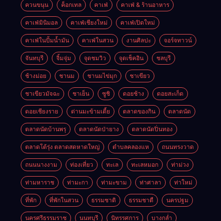
ควนขนุน
ค็อกเทล
คาเฟ่
คาเฟ่ & ร้านอาหาร
คาเฟ่มินิมอล
คาเฟ่เชียงใหม่
คาเฟ่เปิดใหม่
คาเฟ่ในปั้มน้ำมัน
คาเฟ่ในสวน
งานศิลปะ
จอร์จทาวน์
จันทบุรี
จิ้มจุ่ม
จุดชมวิว
จุดเช็คอิน
ชลบุรี
ช้างม่อย
ชานม
ชานมไข่มุก
ชาเขียว
ชาเขียวมัจฉะ
ชาเย็น
ซูชิ
ดอยช้าง
ดอยสะเก็ด
ดอยเชียงราย
ด่านมะข้ามเตี้ย
ตลาดของกิน
ตลาดนัด
ตลาดนัดบ้านพรุ
ตลาดนัดป่ายาง
ตลาดนัดปิ่นทอง
ตลาดโต้รุ่ง ตลาดสดหาดใหญ่
ตำบลคลองแห
ถนนทรงวาด
ถนนนางงาม
ท่องเที่ยว
ทะเล
ทะเลหมอก
ท่าม่วง
ท่ามหาราช
ท่ามะกา
ท่ามะขาม
ท่าศาลา
ท่าใหม่
ที่พัก
ที่พักในสวน
ธรรมชาติ
ธรรมชาตื
นครปฐม
นครศรีธรรมราช
นนทบุรี
นิทรรศการ
บางกล่ำ