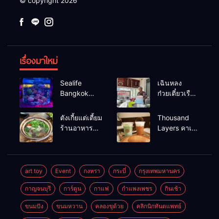
© copyright 2026
เรื่องมาใหม่
Sealife
เฉินหลง
Bangkok
ก๋วยเตี๋ยวเรือ
สวนน้ำ ซีไลฟ์
เนื้อเน้น ร้าน
แบงค์คอก
อร่อยร้านดัง
ตังเกี้ยแต่เตี้ยม
Thousand
หาดใหญ่
ร้านอาหาร
Layers คาเฟ่
เช้าอร่อย
ในเมือง
นครศรีธรรมราช
นครศรีธรรมราช
art toy
Event
กงหรา
กระบี่
กรุงเทพมหานคร
กาญจนบุรี
การ์ตูน
กาแฟ
กำแพงเพชร
กินเช้า
ขนมปัง
ขนมหวาน
คลองขุด้วย
คลิกนิกทันตแพทย์