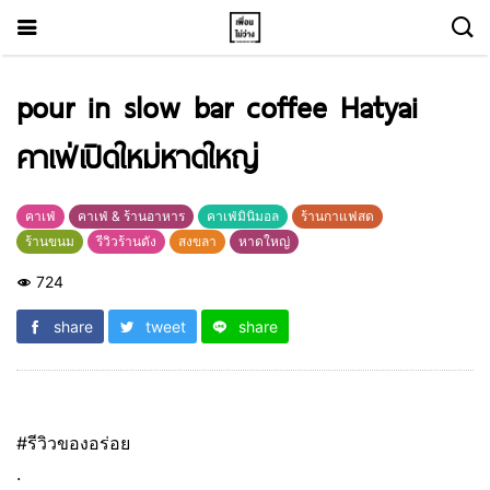
pour in slow bar coffee Hatyai
คาเฟ่เปิดใหม่หาดใหญ่
คาเฟ่
คาเฟ่ & ร้านอาหาร
คาเฟ่มินิมอล
ร้านกาแฟสด
ร้านขนม
รีวิวร้านดัง
สงขลา
หาดใหญ่
724
share
tweet
share
#รีวิวของอร่อย
.