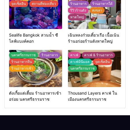
จุดเช็คอิน
สถานที่ท่องเที่ยว
ร้านอาหาร
ร้านอาหารใต้
รีวิวร้านดัง
สงขลา
หาดใหญ่
Sealife Bangkok สวนน้ำ ซี
เฉินหลงก๋วยเตี๋ยวเรือ เนื้อเน้น
ไลฟ์แบงค์คอก
ร้านอร่อยร้านดังหาดใหญ่
นครศรีธรรมราช
ร้านอาหาร
คาเฟ่
คาเฟ่ & ร้านอาหาร
ร้านอาหารจีน
คาเฟ่มินิมอล
จุดเช็คอิน
ร้านอาหารเช้า
นครศรีธรรมราช
ตังเกี้ยแต่เตี้ยม ร้านอาหารเช้า
Thousand Layers คาเฟ่ ใน
อร่อย นครศรีธรรมราช
เมืองนครศรีธรรมราช