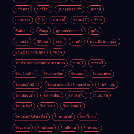
บาร์เหล้า
บาร์ไวน์
บูชาขอความรัก
ปัตตานี
ปากบารา
ปีนัง
ผับปาร์ตี้
พรหมคีรี
พังงา
พัฒนาการ
พัทลุง
พุทธมณฑลสาย 3
ภูเก็ต
มาเลเซีย
มินิมอล
ยะลา
ย่านดัง
ย่านเมืองเก่าภูเก็ต
ย่านเมืองเก่าสงขลา
รัตภูมิ
รับบริจาคอาหารสุนัขอาหารแมว
ราชบุรี
ราชเทวี
ร้านก๋วยเตี๋ยว
ร้านกาแฟสด
ร้านขนม
ร้านของฝาก
ร้านของใช้มือ 2
ร้านขายของที่ระลึก ของฝาก
ร้านข้าวต้ม
ร้านต่อขนตา
ร้านทำสีผม
ร้านทำเล็บ
ร้านนมสด
ร้านนั่งชิลล์
ร้านน้ำชา
ร้านน้ำผลไม้
ร้านบะหมี่&ก๋วยเตี๋ยว
ร้านบุฟเฟต์
ร้านปิ้งย่าง
ร้านผลไม้
ร้านมัทฉะ
ร้านยืดผม
ร้านราเมง