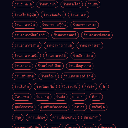
ร้านริมทะเล
ร้านสปาหัว
ร้านสระไดร์
ร้านสัก
ร้านสไตล์ญี่ปุ่น
ร้านอร่อยลับๆ
ร้านอาหาร
ร้านอาหารจีน
ร้านอาหารญี่ปุ่น
ร้านอาหารทะเล
ร้านอาหารพื้นเมืองถิ่น
ร้านอาหารสัตว์
ร้านอาหารอิสลาม
ร้านอาหารอีสาน
ร้านอาหารเกาหลี
ร้านอาหารเช้า
ร้านอาหารเหนือ
ร้านอาหารใต้
ร้านอิตาเลียน
ร้านฮาลาล
ร้านเนื้อพรีเมียม
ร้านเพื่อสุขภาพ
ร้านเสริมสวย
ร้านเสื้อผ้า
ร้านเหล้าแฮงค์เอ้าท์
ร้านไอติม
ร้านไอศกรีม
รีวิวร้านดัง
รีสอร์ท
วัด
วัดร่องขุ่น
วัดสายมู
วันพ่อ
ศาลายา
ศิลปะ
ศูนย์กิจกรรม
ศูนย์รับบริจากของ
สงขลา
สตรีทฟู้ด
สตูล
สถานที่ท่อง
สถานที่ท่องเที่ยว
สนามกีฬา
สนามแบดมินตัน
สวนคุณปู่
สะเดา
สะเตง
สันทราย