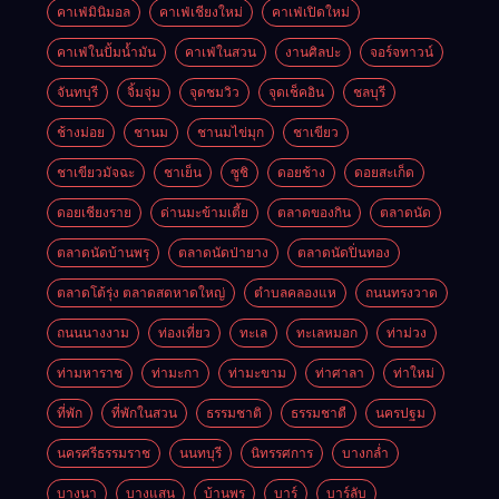
คาเฟ่มินิมอล
คาเฟ่เชียงใหม่
คาเฟ่เปิดใหม่
คาเฟ่ในปั้มน้ำมัน
คาเฟ่ในสวน
งานศิลปะ
จอร์จทาวน์
จันทบุรี
จิ้มจุ่ม
จุดชมวิว
จุดเช็คอิน
ชลบุรี
ช้างม่อย
ชานม
ชานมไข่มุก
ชาเขียว
ชาเขียวมัจฉะ
ชาเย็น
ซูชิ
ดอยช้าง
ดอยสะเก็ด
ดอยเชียงราย
ด่านมะข้ามเตี้ย
ตลาดของกิน
ตลาดนัด
ตลาดนัดบ้านพรุ
ตลาดนัดป่ายาง
ตลาดนัดปิ่นทอง
ตลาดโต้รุ่ง ตลาดสดหาดใหญ่
ตำบลคลองแห
ถนนทรงวาด
ถนนนางงาม
ท่องเที่ยว
ทะเล
ทะเลหมอก
ท่าม่วง
ท่ามหาราช
ท่ามะกา
ท่ามะขาม
ท่าศาลา
ท่าใหม่
ที่พัก
ที่พักในสวน
ธรรมชาติ
ธรรมชาตื
นครปฐม
นครศรีธรรมราช
นนทบุรี
นิทรรศการ
บางกล่ำ
บางนา
บางแสน
บ้านพรุ
บาร์
บาร์ลับ