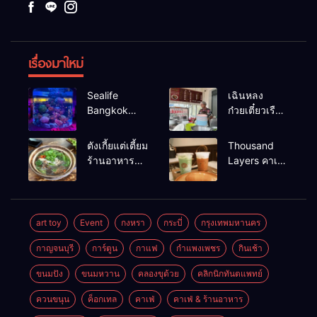
เรื่องมาใหม่
Sealife
เฉินหลง
Bangkok
ก๋วยเตี๋ยวเรือ
สวนน้ำ ซีไลฟ์
เนื้อเน้น ร้าน
แบงค์คอก
อร่อยร้านดัง
ตังเกี้ยแต่เตี้ยม
Thousand
หาดใหญ่
ร้านอาหาร
Layers คาเฟ่
เช้าอร่อย
ในเมือง
นครศรีธรรมราช
นครศรีธรรมราช
art toy
Event
กงหรา
กระบี่
กรุงเทพมหานคร
กาญจนบุรี
การ์ตูน
กาแฟ
กำแพงเพชร
กินเช้า
ขนมปัง
ขนมหวาน
คลองขุด้วย
คลิกนิกทันตแพทย์
ควนขนุน
ค็อกเทล
คาเฟ่
คาเฟ่ & ร้านอาหาร