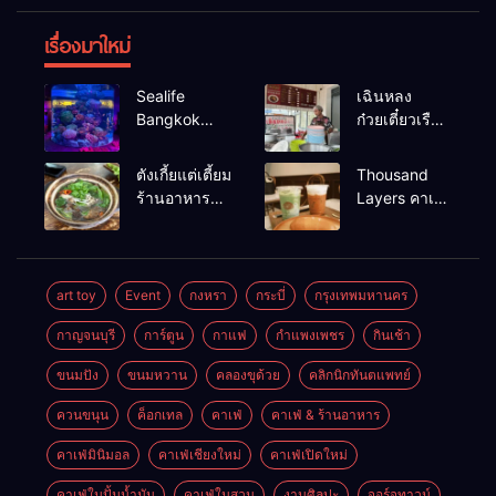
เรื่องมาใหม่
Sealife
เฉินหลง
Bangkok
ก๋วยเตี๋ยวเรือ
สวนน้ำ ซีไลฟ์
เนื้อเน้น ร้าน
แบงค์คอก
อร่อยร้านดัง
ตังเกี้ยแต่เตี้ยม
Thousand
หาดใหญ่
ร้านอาหาร
Layers คาเฟ่
เช้าอร่อย
ในเมือง
นครศรีธรรมราช
นครศรีธรรมราช
art toy
Event
กงหรา
กระบี่
กรุงเทพมหานคร
กาญจนบุรี
การ์ตูน
กาแฟ
กำแพงเพชร
กินเช้า
ขนมปัง
ขนมหวาน
คลองขุด้วย
คลิกนิกทันตแพทย์
ควนขนุน
ค็อกเทล
คาเฟ่
คาเฟ่ & ร้านอาหาร
คาเฟ่มินิมอล
คาเฟ่เชียงใหม่
คาเฟ่เปิดใหม่
คาเฟ่ในปั้มน้ำมัน
คาเฟ่ในสวน
งานศิลปะ
จอร์จทาวน์