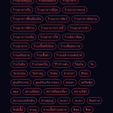
ร้านสไตล์ญี่ปุ่น
ร้านอร่อยลับๆ
ร้านอาหาร
ร้านอาหารจีน
ร้านอาหารญี่ปุ่น
ร้านอาหารทะเล
ร้านอาหารพื้นเมืองถิ่น
ร้านอาหารสัตว์
ร้านอาหารอิสลาม
ร้านอาหารอีสาน
ร้านอาหารเกาหลี
ร้านอาหารเช้า
ร้านอาหารเหนือ
ร้านอาหารใต้
ร้านอิตาเลียน
ร้านฮาลาล
ร้านเนื้อพรีเมียม
ร้านเพื่อสุขภาพ
ร้านเสริมสวย
ร้านเสื้อผ้า
ร้านเหล้าแฮงค์เอ้าท์
ร้านไอติม
ร้านไอศกรีม
รีวิวร้านดัง
รีสอร์ท
วัด
วัดร่องขุ่น
วัดสายมู
วันพ่อ
ศาลายา
ศิลปะ
ศูนย์กิจกรรม
ศูนย์รับบริจากของ
สงขลา
สตรีทฟู้ด
สตูล
สถานที่ท่อง
สถานที่ท่องเที่ยว
สนามกีฬา
สนามแบดมินตัน
สวนคุณปู่
สะเดา
สะเตง
สันทราย
สันผีเสื้อ
สายมู
สายเนื้อห้ามพลาด
สิชล
สีลม