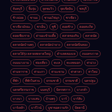
จันทบุรี
จิ้มจุ่ม
จุดชมวิว
จุดเช็คอิน
ชลบุรี
ช้างม่อย
ชานม
ชานมไข่มุก
ชาเขียว
ชาเขียวมัจฉะ
ชาเย็น
ซูชิ
ดอยช้าง
ดอยสะเก็ด
ดอยเชียงราย
ด่านมะข้ามเตี้ย
ตลาดของกิน
ตลาดนัด
ตลาดนัดบ้านพรุ
ตลาดนัดป่ายาง
ตลาดนัดปิ่นทอง
ตลาดโต้รุ่ง ตลาดสดหาดใหญ่
ตำบลคลองแห
ถนนทรงวาด
ถนนนางงาม
ท่องเที่ยว
ทะเล
ทะเลหมอก
ท่าม่วง
ท่ามหาราช
ท่ามะกา
ท่ามะขาม
ท่าศาลา
ท่าใหม่
ที่พัก
ที่พักในสวน
ธรรมชาติ
ธรรมชาตื
นครปฐม
นครศรีธรรมราช
นนทบุรี
นิทรรศการ
บางกล่ำ
บางนา
บางแสน
บ้านพรุ
บาร์
บาร์ลับ
บาร์เหล้า
บาร์ไวน์
บูชาขอความรัก
ปัตตานี