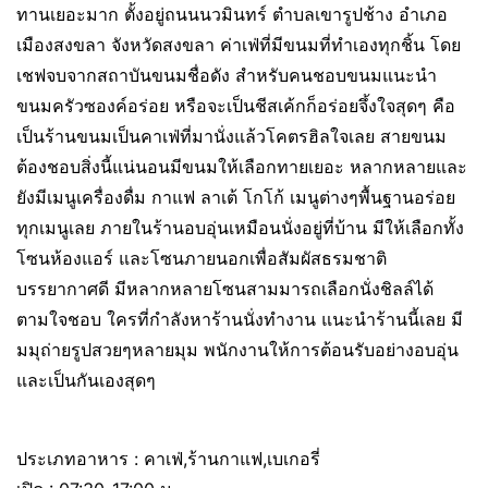
ทานเยอะมาก ตั้งอยู่ถนนนวมินทร์ ตำบลเขารูปช้าง อำเภอ
เมืองสงขลา จังหวัดสงขลา ค่าเฟ่ที่มีขนมที่ทำเองทุกชิ้น โดย
เชฟจบจากสถาบันขนมชื่อดัง สำหรับคนชอบขนมแนะนำ
ขนมครัวซองค์อร่อย หรือจะเป็นชีสเค้กก็อร่อยจึ้งใจสุดๆ คือ
เป็นร้านขนมเป็นคาเฟ่ที่มานั่งแล้วโคตรฮิลใจเลย สายขนม
ต้องชอบสิ่งนี้แน่นอนมีขนมให้เลือกทายเยอะ หลากหลายและ
ยังมีเมนูเครื่องดื่ม กาแฟ ลาเต้ โกโก้ เมนูต่างๆพื้นฐานอร่อย
ทุกเมนูเลย ภายในร้านอบอุ่นเหมือนนั่งอยู่ที่บ้าน มีให้เลือกทั้ง
โซนห้องแอร์ และโซนภายนอกเพื่อสัมผัสธรมชาติ
บรรยากาศดี มีหลากหลายโซนสามมารถเลือกนั่งชิลล์ได้
ตามใจชอบ ใครที่กำลังหาร้านนั่งทำงาน แนะนำร้านนี้เลย มี
มมุถ่ายรูปสวยๆหลายมุม พนักงานให้การต้อนรับอย่างอบอุ่น
และเป็นกันเองสุดๆ
ประเภทอาหาร : คาเฟ่,ร้านกาแฟ,เบเกอรี่