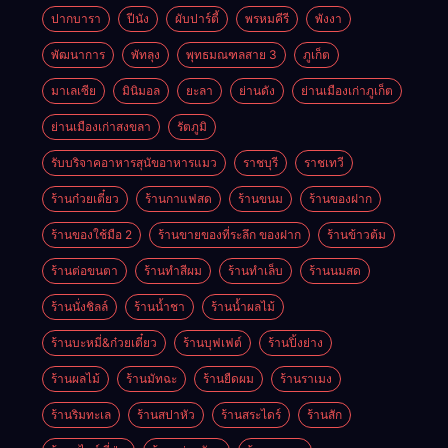
ปากบารา
ปีนัง
ผับปาร์ตี้
พรหมคีรี
พังงา
พัฒนาการ
พัทลุง
พุทธมณฑลสาย 3
ภูเก็ต
มาเลเซีย
มินิมอล
ยะลา
ย่านดัง
ย่านเมืองเก่าภูเก็ต
ย่านเมืองเก่าสงขลา
รัตภูมิ
รับบริจาคอาหารสุนัขอาหารแมว
ราชบุรี
ราชเทวี
ร้านก๋วยเตี๋ยว
ร้านกาแฟสด
ร้านขนม
ร้านของฝาก
ร้านของใช้มือ 2
ร้านขายของที่ระลึก ของฝาก
ร้านข้าวต้ม
ร้านต่อขนตา
ร้านทำสีผม
ร้านทำเล็บ
ร้านนมสด
ร้านนั่งชิลล์
ร้านน้ำชา
ร้านน้ำผลไม้
ร้านบะหมี่&ก๋วยเตี๋ยว
ร้านบุฟเฟต์
ร้านปิ้งย่าง
ร้านผลไม้
ร้านมัทฉะ
ร้านยืดผม
ร้านราเมง
ร้านริมทะเล
ร้านสปาหัว
ร้านสระไดร์
ร้านสัก