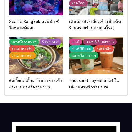
หาดใหญ่
Sealife Bangkok สวนน้ำ ซี
เฉินหลงก๋วยเตี๋ยวเรือ เนื้อเน้น
ไลฟ์แบงค์คอก
ร้านอร่อยร้านดังหาดใหญ่
นครศรีธรรมราช
ร้านอาหาร
คาเฟ่
คาเฟ่ & ร้านอาหาร
ร้านอาหารจีน
คาเฟ่มินิมอล
จุดเช็คอิน
ร้านอาหารเช้า
นครศรีธรรมราช
ตังเกี้ยแต่เตี้ยม ร้านอาหารเช้า
Thousand Layers คาเฟ่ ใน
อร่อย นครศรีธรรมราช
เมืองนครศรีธรรมราช