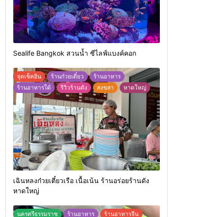
Sealife Bangkok สวนน้ำ ซีไลฟ์แบงค์คอก
จุดเช็คอิน
ร้านก๋วยเตี๋ยว
ร้านอาหาร
ร้านอาหารใต้
รีวิวร้านดัง
สงขลา
หาดใหญ่
เฉินหลงก๋วยเตี๋ยวเรือ เนื้อเน้น ร้านอร่อยร้านดัง
หาดใหญ่
นครศรีธรรมราช
ร้านอาหาร
ร้านอาหารจีน