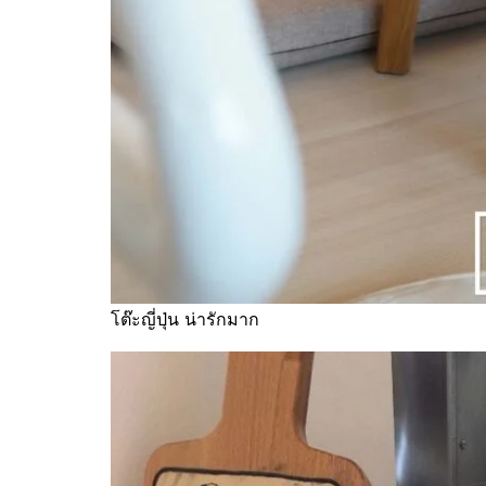
โต๊ะญี่ปุ่น น่ารักมาก