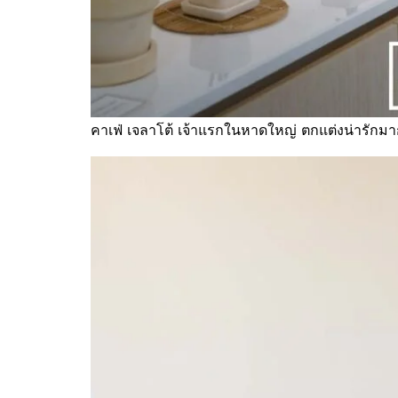
คาเฟ่ เจลาโต้ เจ้าแรกในหาดใหญ่ ตกแต่งน่ารักม