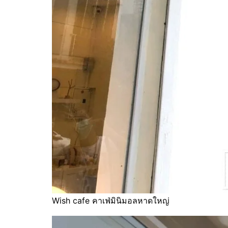
Wish cafe คาเฟ่มินิมอลหาดใหญ่