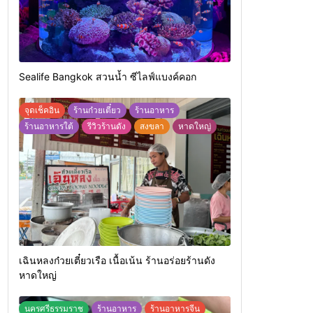
Sealife Bangkok สวนน้ำ ซีไลฟ์แบงค์คอก
จุดเช็คอิน
ร้านก๋วยเตี๋ยว
ร้านอาหาร
ร้านอาหารใต้
รีวิวร้านดัง
สงขลา
หาดใหญ่
เฉินหลงก๋วยเตี๋ยวเรือ เนื้อเน้น ร้านอร่อยร้านดัง
หาดใหญ่
นครศรีธรรมราช
ร้านอาหาร
ร้านอาหารจีน